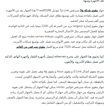
تلك الأجهزة ومنها:
جهاز
مقوي شبكة 5g
سيرفس Tp Link موديل Tl wa850RE هذا الجهاز يعد من الأجهزة
التي تعمل بكفاءة ممتازة على توسيع نطاق عمل الشبكة، ولذلك فهو صالح للشركات،
ومن أهم مميزاته صغر الحجم.
جهاز مقوي إشارة netgear يزيد من السرعة إلى 2200 ميجا بايت في الثانية الواحدة،
يصلح للعمل المستمر مثل الأعمال التجارية الصغيرة.
افضل جهاز مقوي شبكات سيرفس بالكويت muka serves linksys يتيح لك افضل
إشارة في كل مكان توجد فيه. بعض الأنواع منه تعمل على توسيع شبكات الأنترنت
لتكون لاسلكية تصل لمسافة 7500 قدم مربع أفضل
مقوي سيرفس من الغانم
.
كما يحتوي هذا الجهاز على مخرج ethernet ليتصل بأجهزة التلفاز وأجهزة الهاتف الذكية
التي تعمل بنظام الأندرويد والأيفون.
سرعة مقوي اتصال D.Link و مقوى Asus و مقوي 4g وهى تعمل على تقوية وتعزيز
مقوي الشبكة المحلية والنت والوايرليس، وأسعارها في السوق الكويتي ليست
بالباهظة، بل تمتاز بأنها متوسطة السعر، كما تعمل بكفاءة عالية.
جهاز مقوي شبكه سيرفس فولتير vonter يمكن لهذا الجهاز أن يشتغل على تقوية
الراوتر وتحويله من جهاز سلكي إلى جهاز لا سلكي، أي لا يتصل بالجهاز المراد زيادة
السرعة فيه، كما يمكن أن يتصل بالتلفاز او الرسيفر مباشرة، يمتاز هذا الجهاز بالصغر،
وسهولة التركيب والتشغيل، أي من السهل التعامل معه.