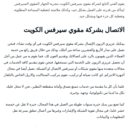
يقوم الفني التابع لشركة مقوي سيرفس الكويت بتجربة الجهاز المقوي السيرفس
ليتأكد من قدرته على العمل بشكل جيد، وكذلك ملائمته لتغطية المساحة المطلوبة،
وتغطية كل جزء فيها وبشكل جيد.
الاتصال بشركة مقوي سيرفس الكويت
يمكنك عزيزي الزبون الإتصال بشركة مقوي سيرفس الكويت في أي وقت تشاء، فنحن
نعمل على مدار الأربع والعشرين ساعة من أجلك، وذلك من خلال فريق رائع من خدمة
العملاء، الذين يقومون بالرد على اتصالاتك وتقديم العون لك، فما نقوم به من عمل من أجل
أن تحصل عزيزى الزبون على الخدمة التي تستحقها، فنحن نقوم بتقديم كافه الخدمات في
مجالات متعددة منها مقوي شبكات أو سيرفس الاتصال او الشبكة، نعمل أيضا في مجال
أجهزة الانتركم، اي كانت صيانة أو تركيب، نقوم بتركيب الستالايت والاريل الخاص بالتلفاز.
علما بأن كل ما مقدمة من خدمات تتمتع بصدق وأمانة منقطعة النظير، نحن لا تبخل عليك
بكل ما لدينا من تكنولوجيا، وجهد، وخبرة.
كما نضع بين يديك خبرة سنوات طويلة من العمل في هذا المجال، خبرة لا تقل عن خمسة
عشر عاما، في مجال تقوية الشبكة والإشارات وغيرها من أعمال تتعلق بسرعة نقل
المعلومات والبيانات.