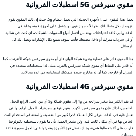
مقوي سيرفس 5G
اسطبلات الفروانية
يعمل هذا المقوى على الأجهزة الحديثة التي تعمل بنظام 5g، حيث إن ذلك المقوي يقوم
بتزويدك بكل متطلباتك نظرا لأنه جهاز قوي، ويشتغل على أجهزة قوية، وغاية في
الدقة،ويلبي كافة احتياجاتك، ويعد من أفضل أنواع المقويات للشبكات، اي كنت في شالية
أو في سرداب منزلك أو داخل مصنعك فأنت سوف تتمتع بكل الإشارات وتصل لك كل
الرسائل.
هذا المقوي قادر على تغطية وتقوية شبكة الواي فاي أو مقوي سيرفس شبكة الأنترنت، كما
أنه قادر على التقاط أي مقوي شبكة سيرفس بالقرب منك، له استخدامات متعددة في
المنزل أو خارجه، كما أن له مخارج عديدة فيمكنك استخدامه في عدة مجالات.
مقوي سيرفس 4G
اسطبلات الفروانية
لم يقم الكثير منا بتغير شرائحه من 4g إلى
مقوي شبكة 5g
أي من الجيل الرابع للجيل
الخامس، لذلك فإن مقوي سيرفس الكويت يقوم بتوفير سيرفرات الجيل الرابع، والتي
تعمل غاية في الدقة، لتوفر لكل العملاء قدرا كبير من التغطية، والمتعة في استخدام النت
الخاص بها في أي مكان كانت فيه، ولن يشعر العميل بأن ما يقوم باستخدامه تكنولوجيا
قاربت على ألا يتخطاها شيء، وذلك بفضل قوة الأجهزة وقدرتها على العمل بصورة فائقة
وممتازة.