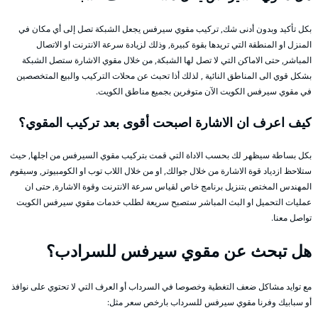
بكل تأكيد وبدون أدنى شك, تركيب مقوي سيرفس يجعل الشبكة تصل إلى أي مكان في
المنزل او المنطقة التي تريدها بقوة كبيرة, وذلك لزيادة سرعة الانترنت او الاتصال
المباشر, حتى الاماكن التي لا تصل لها الشبكة, من خلال مقوي الاشارة ستصل الشبكة
بشكل قوي الى المناطق النائية , لذلك أذا تحبث عن محلات التركيب والبيع المتخصصين
في مقوي سيرفس الكويت الآن متوفرين بجميع مناطق الكويت.
كيف اعرف ان الاشارة اصبحت أقوى بعد تركيب المقوي؟
بكل بساطة سيظهر لك بحسب الاداة التي قمت بتركيب مقوي السيرفس من اجلها, حيث
ستلاحظ ازدياد قوة الاشارة من خلال جوالك, او من خلال اللاب توب او الكومبيوتر, وسيقوم
المهندس المختص بتنزيل برنامج خاص لقياس سرعة الانترنت وقوة الاشارة, حتى ان
عمليات التحميل او البث المباشر ستصبح سريعة لطلب خدمات مقوي سيرفس الكويت
تواصل معنا.
هل تبحث عن مقوي سيرفس للسرادب؟
مع توايد مشاكل ضعف التغطية وخصوصا في السرداب أو العرف التي لا تحتوي على نوافذ
أو سبابيك وفرنا مقوي سيرفس للسرداب بارخص سعر مثل: