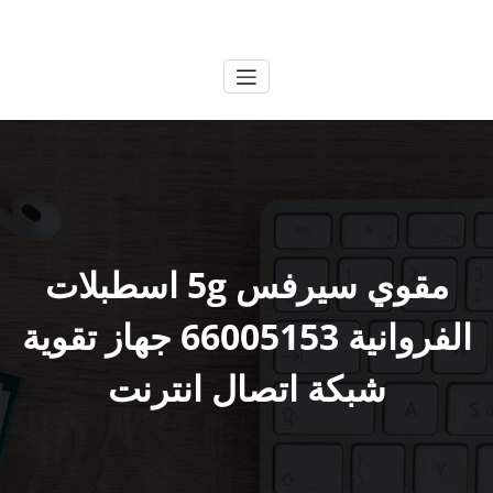
لتجاوز
الكويتية
خدمات وظائف بالكويت
لى
لمحتوى
مقوي سيرفس 5g اسطبلات
الفروانية 66005153 جهاز تقوية
شبكة اتصال انترنت