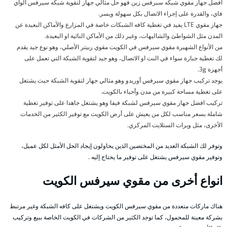
افضل جهاز مقوي شبكه سيرفس زين فهو حل مثالي جهاز لتقوية شبكه سيرفس الواي
فاي، والقدرة على إجراء الاتصال بكل سهولة ويسر.
جهاز مقوي LTE يفيد في تغطية كافه الشبكات خاصة في المزارع والأماكن البعيدة عن
المدن مثل الشواطئ والشاليهات، وغير ذلك من الأماكن النائية او البعيدة.
من الأنواع الشهيرة مقوي سيرفس في الكويت مقوي ربيتر الأصلي، وهو نوع جيد يقدم
لك تغطية جبارة سواء في النت او الاتصال، وهو جيد لتقوية الشبكة التي تعمل على
أجهزة 3g.
يوجد تركيب جهاز مقوي سيرفس أوريدو وهو مثالي جهاز لتقوية الشبكة حيث يشتغل
على تغطية مساحة كبيرة من مدن وأحياء بالكويت.
تركيب افضل جهاز مقوي سيرفس لشبكة فيفا وهو يشتغل جاهدا على توفير تغطية
شاملة بسعر مناسب لكل من يعيش على أرض الكويت مع توفير الكثير من الخدمات
الأخرى، مثل ويرات الستلايت المركزي.
وتوفر لك الشبكة العديد من المختصين الذين يحاولون إيجاد الحل الأمثل لكل عميل،
وتوفير مقوي سيرفس يشتغل على توفير ما يحتاج إليه .
انواع أخرى من مقوي سيرفس الكويت
هناك ماركات متعددة من مقوي سيرفس الكويت ويشتغل على كافه الشبكة وغير مرتبط
بشركة معينة للمحمول، كما توجد الكثير من الشركات في الكويت الخاصة ببيع وتركيب