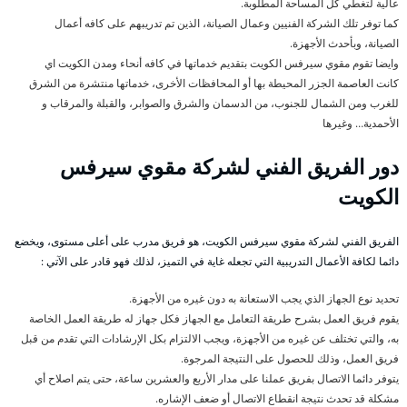
عالية لتغطي كل المساحة المطلوبة.
كما توفر تلك الشركة الفنيين وعمال الصيانة، الذين تم تدريبهم على كافه أعمال
الصيانة، وبأحدث الأجهزة.
وايضا تقوم مقوي سيرفس الكويت بتقديم خدماتها في كافه أنحاء ومدن الكويت اي
كانت العاصمة الجزر المحيطة بها أو المحافظات الأخرى، خدماتها منتشرة من الشرق
للغرب ومن الشمال للجنوب، من الدسمان والشرق والصوابر، والقبلة والمرقاب و
الأحمدية… وغيرها
دور الفريق الفني لشركة مقوي سيرفس
الكويت
الفريق الفني لشركة مقوي سيرفس الكويت، هو فريق مدرب على أعلى مستوى، ويخضع
دائما لكافة الأعمال التدريبية التي تجعله غاية في التميز، لذلك فهو قادر على الآتي :
تحديد نوع الجهاز الذي يجب الاستعانة به دون غيره من الأجهزة.
يقوم فريق العمل بشرح طريقة التعامل مع الجهاز فكل جهاز له طريقة العمل الخاصة
به، والتي تختلف عن غيره من الأجهزة، ويجب الالتزام بكل الإرشادات التي تقدم من قبل
فريق العمل، وذلك للحصول على النتيجة المرجوة.
يتوفر دائما الاتصال بفريق عملنا على مدار الأربع والعشرين ساعة، حتى يتم اصلاح أي
مشكلة قد تحدث نتيجة انقطاع الاتصال أو ضعف الإشاره.