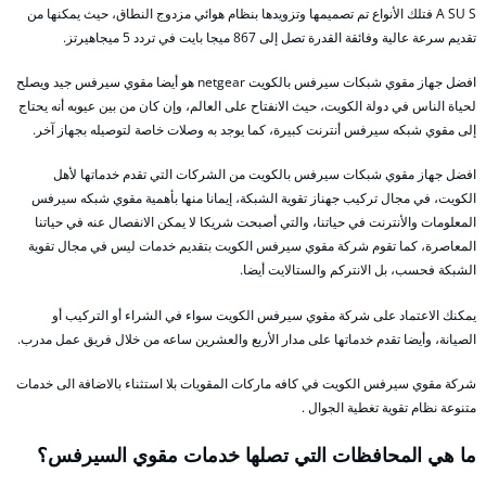
A SU S فتلك الأنواع تم تصميمها وتزويدها بنظام هوائي مزدوج النطاق، حيث يمكنها من
تقديم سرعة عالية وفائقة القدرة تصل إلى 867 ميجا بايت في تردد 5 ميجاهيرتز.
افضل جهاز مقوي شبكات سيرفس بالكويت netgear هو أيضا مقوي سيرفس جيد ويصلح
لحياة الناس في دولة الكويت، حيث الانفتاح على العالم، وإن كان من بين عيوبه أنه يحتاج
إلى مقوي شبكه سيرفس أنترنت كبيرة، كما يوجد به وصلات خاصة لتوصيله بجهاز آخر.
افضل جهاز مقوي شبكات سيرفس بالكويت من الشركات التي تقدم خدماتها لأهل
الكويت، في مجال تركيب جهناز تقوية الشبكة، إيمانا منها بأهمية مقوي شبكه سيرفس
المعلومات والأنترنت في حياتنا، والتي أصبحت شريكا لا يمكن الانفصال عنه في حياتنا
المعاصرة، كما تقوم شركة مقوي سيرفس الكويت بتقديم خدمات ليس في مجال تقوية
الشبكة فحسب، بل الانتركم والستالايت أيضا.
يمكنك الاعتماد على شركة مقوي سيرفس الكويت سواء في الشراء أو التركيب أو
الصيانة، وأيضا تقدم خدماتها على مدار الأربع والعشرين ساعه من خلال فريق عمل مدرب.
شركة مقوي سيرفس الكويت في كافه ماركات المقويات بلا استثناء بالاضافة الى خدمات
متنوعة نظام تقوية تغطية الجوال .
ما هي المحافظات التي تصلها خدمات مقوي السيرفس؟