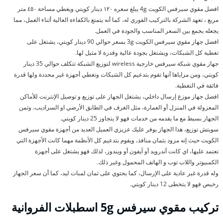
افضل مقوي سيرفس الكويت 4g يبلغ سعره ١٢٠ دينار كويتي ويغطي مساحة ٤٥٠ متر
مربع ، تعهد الشركة بالتركيب الفوري له، كما أنه يتمتع بالكفاءة العالية أثناء العمل، مما
يجعله يجمع بين السعر المناسب والجودة في العمل.
افضل جهاز مقوي سيرفس الكويت 3g بسعر حوالي 90 دينار كويتي، يشتغل على
تغطية كل الشبكات، ويشتغل بجودة عالية وقدرة لا مثيل لها.
جهاز مقوي شبكة سيرفس خارجية wireless لتوزيع الشبكة تتكلف حوالي 35 دينار
كويتي، ومن مزاياها أنها تقوم بتدعيم كل الشبكات وتغطي أجهزة غير محددة ولها قدرة
فائقة في التغطية.
افضل جهاز موزع إرسال داخلي، يشتغل الجهاز على توزيع و توصيل الإنترنت للأماكن
المعزولة في المنزل أو العمارة، مثل الغرف في الطابق الأرضي او السراديب، وثمن
الجهاز بسيط مع ما يقدمه من خدمات فهو لا يتجاوز 25 دينار كويتي.
سويتش توزيع، هذا الجهاز يوفر عليك عزيزي العميل العديد من أجهزة مقوي سيرفس
الكويت حيث إنه مزود بثمان منافذ، ويقوم بتدعيم كل الأنظمة مهما كانت الأجهزة التي
تعتمد عليها، اي كانت أندرويد أو آيفون أو ويندوز، لذلك فهو يشتغل على أجهزة
الكمبيوتر واللاب توب و الهاتف المحمول وغير ذلك.
وله قدرة غير عادية على الإرسال، كما يحتوي على ثمان لمبات ليد، كما أن سعر الجهاز
رخيص فهو لا يتخطى 12 دينار كويتي.
تركيب مقوي سيرفس
5g اسطبلات الفروانية