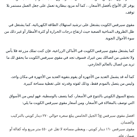
يوفر كل الأنواع بأفضل الأسعار، ، كما أنه مزود ببطارية تعمل على جعل العمل مستمر بلا
توقف.
مقوي سيرفس الكويت يشتغل على ترشيد استهلاك الطاقة الكهربائية، كما يشتغل في
ظل الظروف المناخية الصعبة حيث ارتفاع درجات الحرارة أو كثرة الأمطار أو غير ذلك من
سوء الأحوال الجوية.
كما يشتغل مقوي سيرفس الكويت في الأماكن الزراعية، فإن كنت تملك مزرعة فلا بأس
ولا تخشى من اتصالك بمن غيرك فسوف تجد في مقوي سيرفس الكويت ما يحقق لك ما
تريد من اتصال بالعالم الخارجي.
كما أنه قد يشمل العديد من الأجهزة أي يقوم بتقوية العديد من الأجهزة في مكان واحد،
وليس من يتصل بالمودم فقط، وذلك لقوته وقدرته على تغطية مساحة كبيرة.
يتمتع السوق الكويتي بالتنوع في الأسعار، كما يتصف بالوسطية، فهو ليس من الأسواق
التي توصف بالمغالاة في الأسعار، ومن أسعار مقوي سيرفس الكويت ما يلي:
افضل مقوي سيرفس 5g الجيل الخامس يبلغ سعره حوالي ٢٧٠ دينار كويتي بالتركيب
والضمان.
مقوى سيرفس ١٦٠ دينار كويتي ، ويعطي مساحة لا تقل عن ٤٥٠ متر مربع وله كفالة أو
ضمان عام.