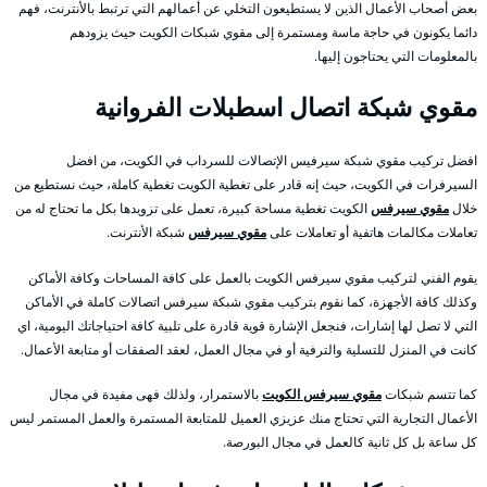
بعض أصحاب الأعمال الذين لا يستطيعون التخلي عن أعمالهم التي ترتبط بالأنترنت، فهم
دائما يكونون في حاجة ماسة ومستمرة إلى مقوي شبكات الكويت حيث يزودهم
بالمعلومات التي يحتاجون إليها.
مقوي شبكة اتصال اسطبلات الفروانية
افضل تركيب مقوي شبكة سيرفيس الإتصالات للسرداب في الكويت، من افضل
السيرفرات في الكويت، حيث إنه قادر على تغطية الكويت تغطية كاملة، حيث نستطيع من
خلال
مقوي سيرفس
الكويت تغطية مساحة كبيرة، تعمل على تزويدها بكل ما تحتاج له من
تعاملات مكالمات هاتفية أو تعاملات على
مقوي سيرفس
شبكة الأنترنت.
يقوم الفني لتركيب مقوي سيرفس الكويت بالعمل على كافة المساحات وكافة الأماكن
وكذلك كافة الأجهزة، كما نقوم بتركيب مقوي شبكة سيرفس اتصالات كاملة في الأماكن
التي لا تصل لها إشارات، فنجعل الإشارة قوية قادرة على تلبية كافة احتياجاتك اليومية، اي
كانت في المنزل للتسلية والترفية أو في مجال العمل، لعقد الصفقات أو متابعة الأعمال.
كما تتسم شبكات
مقوي سيرفس الكويت
بالاستمرار، ولذلك فهى مفيدة في مجال
الأعمال التجارية التي تحتاج منك عزيزي العميل للمتابعة المستمرة والعمل المستمر ليس
كل ساعة بل كل ثانية كالعمل في مجال البورصة.