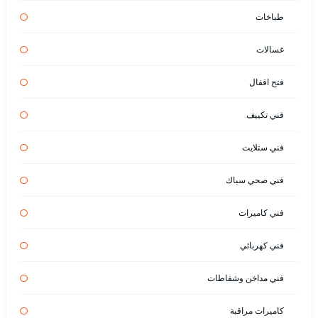
طباخات
غسالات
فتح اقفال
فني تكييف
فني ستلايت
فني صحي سباك
فني كاميرات
فني كهربائي
فني مداخن وشفاطات
كاميرات مراقبة