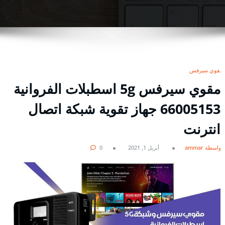
مقوي سيرفس
مقوي سيرفس 5g اسطبلات الفروانية
66005153 جهاز تقوية شبكة اتصال
انترنت
بواسطة ammar
أبريل 1, 2021
0