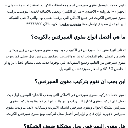
نقوم بخدمات توصيل مقوي سيرفس لجميع محافظات الكويت الستة (العاصمة – حولي –
الجهراء – الفروانية – الاحمدي – مبارك الكبير), ونعمل بالاضافة لخدمة التوصيل, تركيب
مقوي سيرفس الكويت في جميع الاماكن التي يرغب العميل بها, والتي لا تصل الشبكة
اليها او تصل ضعيفة, تواصل معنا
مقوي سيرفس
الكويت الآن 55773800.
ما هي أفضل انواع مقوي السيرفس بالكويت؟
تختلف انواع مقويات السيرفس في الكويت, حيث يوجد مقوي سيرفس من زين ويعتبر
واحد من افضل انواع المقويات للاشارة والانترنت, ومقوي سيرفس فول سيل, كما ويوجد
مقوي سيرفس من الغانم, وجميع المقويات التي نوفرها حديثة تعمل بنظام الجيل الرابع او
الخامس 4G-5G وباسعار مميزة تشمل التوصيل.
اين يجب ان نقوم بتركيب مقوي السيرفس؟
نقوم بخدمات تركيب مقوي سيرفس في الاماكن التي يصعب للاشارة الوصول لها, حيث
نعمل على تركيب مقوي اشارة للسرداب والبر والشاليهات, كما ونقوم بتركيب مقوي
سيرفس لشبكة الجوال ومقوي سيرفس لشبكة الانترنت وشبكات الاتصال, ولدينا مقوي
سيرفس لاجهزة الواي فاي والوايرلس أفضل محل لتركيب وبيع مقوي سيرفس الكويت.
هل مقوي السيرفس يحل مشكلة ضعف الشبكة؟