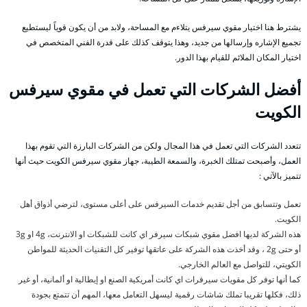
يشترط هنا اختيار مقوي سيرفس يتلاءم مع المساحة، ولابد من أن يكون قوياً ليستطيع
تجميع الإشاره وإرسالها من جديد، وهذا يتوقف كذلك على قدرة الفني المتخصص في
اختيار المكان الملائم للقيام بهذا الدور.
أفضل الشركات التي تعمل في مقوي سيرفس
الكويت
تتعدد الشركات التي تعمل في هذا المجال ولكن من الشركات البارزة التي تقوم بهذا
العمل، وأصبحت تمتلك الخبرة، والسمعة الطيبة، جهاز مقوي سيرفس الكويت حيث أنها
تتميز بالآتي :
تعمل وتتسابق من أجل تقديم خدمات السيرفس على أعلى مستوى، لترضي أذواق أهل
الكويت.
هذه الشركة لديها افضل مقوي شبكات سيرفر اي كانت للشبكات او الانترنت، 4g او 3g
أو حتى 2g ، وقد أخذت هذه الشركة على عاتقها توفير كل التقنيات الحديثة للمواطن
الكويتي، للتواصل مع العالم الخارجي.
كما أنها توفر كل مقويات سيرفرات اي كانت أمريكية الصنع او إيطالية او ألمانية، أو غير
ذلك، فكلها تقريبا تملك شاشات رقمية ليسهل التعامل معها، المهم أن تتمتع بجودة