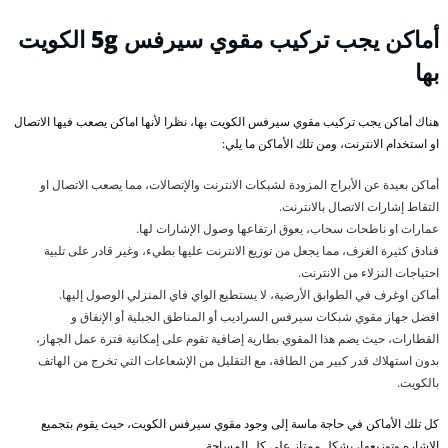
أماكن يجب تركيب مقوي سيرفس 5g الكويت
بها
هناك أماكن يجب تركيب مقوي سيرفس الكويت بها، نظرا لأنها اماكن يصعب فيها الاتصال
او استخدام الانترنت، ومن تلك الأماكن ما يلي:
أماكن بعيدة عن الأبراج المزودة لشبكات الانترنت والإتصالات، مما يصعب الاتصال او
التقاط إشارات الاتصال بالانترنت.
عمارات او ناطحات سحاب، يعوق ارتفاعها وصول الإشارات لها.
فنادق كثيرة الغرف، مما يجعل من توزيع الانترنت عليها بطيء، وغير قادر على تلبية
احتياجات النزلاء من الانترنت.
أماكن اوغرف في الطوابق الأرضية، لا يستطيع الواي فاي المنزلي الوصول إليها.
افضل جهاز مقوي شبكات سيرفس السراديب أو المناطق الجبلية أو الإنفاق و
القطارات، حيث يضم هذا المقوي بطارية إضافية تقوم على إمكانية فترة عمل الجهاز،
بدون استهلاك قدر كبير من الطاقة، مع التقليل من الإشعاعات التي تخرج من الهاتف
بالكويت.
كل تلك الأماكن في حاجة ماسة إلى وجود مقوي سيرفس الكويت، حيث يقوم بتجميع
الإشاره وتوزيعها، بشكل ممتاز على كل المساحة.