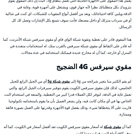
يعمل هذا المقوى على الأجهزة الحديثة التي تعمل بنظام 5g، حيث إن ذلك المقوي يقوم
بتزويدك بكل متطلباتك نظرا لأنه جهاز قوي، ويشتغل على أجهزة قوية، وغاية في
الدقة،ويلبي كافة احتياجاتك، ويعد من أفضل أنواع المقويات للشبكات، اي كنت في شالية
أو في سرداب منزلك أو داخل مصنعك فأنت سوف تتمتع بكل الإشارات وتصل لك كل
الرسائل.
هذا المقوي قادر على تغطية وتقوية شبكة الواي فاي أو مقوي سيرفس شبكة الأنترنت، كما
أنه قادر على التقاط أي مقوي شبكة سيرفس بالقرب منك، له استخدامات متعددة في
المنزل أو خارجه، كما أن له مخارج عديدة فيمكنك استخدامه في عدة مجالات.
مقوي سيرفس 4G
الضجيج
لم يقم الكثير منا بتغير شرائحه من 4g إلى
مقوي شبكة 5g
أي من الجيل الرابع للجيل
الخامس، لذلك فإن مقوي سيرفس الكويت يقوم بتوفير سيرفرات الجيل الرابع، والتي
تعمل غاية في الدقة، لتوفر لكل العملاء قدرا كبير من التغطية، والمتعة في استخدام النت
الخاص بها في أي مكان كانت فيه، ولن يشعر العميل بأن ما يقوم باستخدامه تكنولوجيا
قاربت على ألا يتخطاها شيء، وذلك بفضل قوة الأجهزة وقدرتها على العمل بصورة فائقة
وممتازة.
كما أن
مقوي شبكة
له أسعار مقوي سيرفس الكويت تعد أفضل أسعار في الكويت، كما أنه
يوفر كافة أنواع السيرفرات مهما كانت.