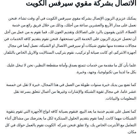
الاتصال بشركة مقوي سيرفس الكويت
يمكنك عزيزي الزبون الإتصال بشركة مقوي سيرفس الكويت في أي وقت تشاء، فنحن
نعمل على مدار الأربع والعشرين ساعة من أجلك، وذلك من خلال فريق رائع من خدمة
العملاء، الذين يقومون بالرد على اتصالاتك وتقديم العون لك، فما نقوم به من عمل من أجل
أن تحصل عزيزى الزبون على الخدمة التي تستحقها، فنحن نقوم بتقديم كافه الخدمات في
مجالات متعددة منها مقوي شبكات أو سيرفس الاتصال او الشبكة، نعمل أيضا في مجال
أجهزة الانتركم، اي كانت صيانة أو تركيب، نقوم بتركيب الستالايت والاريل الخاص بالتلفاز.
علما بأن كل ما مقدمة من خدمات تتمتع بصدق وأمانة منقطعة النظير، نحن لا تبخل عليك
بكل ما لدينا من تكنولوجيا، وجهد، وخبرة.
كما نضع بين يديك خبرة سنوات طويلة من العمل في هذا المجال، خبرة لا تقل عن خمسة
عشر عاما، في مجال تقوية الشبكة والإشارات وغيرها من أعمال تتعلق بسرعة نقل
المعلومات والبيانات.
كما تعمل على تقديم خدمة ما بعد البيع، فنقوم بصيانة كافه انواع الأجهزة التي تقوم بتقوية
الشبكات مهما كانت. أيضا نقوم بتقديم الحلول المبتكرة لكل ما يعترضك من مشاكل أثناء
التعامل مع الأنترنت الخاص بك، ولا تقلق فنحن شركه الكويت نقوم بالعمل حولك في كل
مكان.