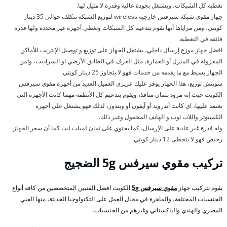
تغطية كل الشبكات، ويشتغل بجودة عالية وقدرة لا مثيل لها.
جهاز مقوي شبكة سيرفس خارجية wireless لتوزيع الشبكة تتكلف حوالي 35 دينار
كويتي، ومن مزاياها أنها تقوم بتدعيم كل الشبكات وتغطي أجهزة غير محددة ولها قدرة
فائقة في التغطية.
افضل جهاز موزع إرسال داخلي، يشتغل الجهاز على توزيع و توصيل الإنترنت للأماكن
المعزولة في المنزل أو العمارة، مثل الغرف في الطابق الأرضي او السراديب، وثمن
الجهاز بسيط مع ما يقدمه من خدمات فهو لا يتجاوز 25 دينار كويتي.
سويتش توزيع، هذا الجهاز يوفر عليك عزيزي العميل العديد من أجهزة مقوي سيرفس
الكويت حيث إنه مزود بثمان منافذ، ويقوم بتدعيم كل الأنظمة مهما كانت الأجهزة التي
تعتمد عليها، اي كانت أندرويد أو آيفون أو ويندوز، لذلك فهو يشتغل على أجهزة
الكمبيوتر واللاب توب و الهاتف المحمول وغير ذلك.
وله قدرة غير عادية على الإرسال، كما يحتوي على ثمان لمبات ليد، كما أن سعر الجهاز
رخيص فهو لا يتخطى 12 دينار كويتي.
تركيب مقوي سيرفس
5g الضجيج
يقوم بتركيب جهاز
مقوي سيرفس 5g
الكويت افضل الفنيين المتخصصين من كافه أنواع
الجنسيات المختلفة، والماهرة في مجال العمل على التكنولوجيا الحديثة، منها الفني
المصري والهندي والباكستاني وغيرهم من الجنسيات.