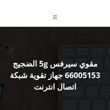
لتجاوز
الكويتية
خدمات وظائف بالكويت
لى
لمحتوى
مقوي سيرفس 5g الضجيج
66005153 جهاز تقوية شبكة
اتصال انترنت