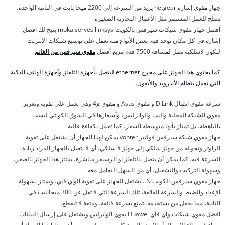
جهاز مقوي إشارة netgear يزيد من السرعة إلى 2200 ميجا بايت في الثانية الواحدة،
يصلح للعمل المستمر مثل الأعمال التجارية الصغيرة.
افضل جهاز مقوي شبكات سيرفس بالكويت muka serves linksys يتيح لك افضل
إشارة في كل مكان توجد فيه. بعض الأنواع منه تعمل على توسيع شبكات الأنترنت
لتكون لاسلكية تصل لمسافة 7500 قدم مربع أفضل
مقوي سيرفس من الغانم
.
كما يحتوي هذا الجهاز على مخرج ethernet ليتصل بأجهزة التلفاز وأجهزة الهاتف الذكية
التي تعمل بنظام الأندرويد والأيفون.
سرعة مقوي اتصال D.Link و مقوى Asus و مقوي 4g وهى تعمل على تقوية وتعزيز
مقوي الشبكة المحلية والنت والوايرليس، وأسعارها في السوق الكويتي ليست
بالباهظة، بل تمتاز بأنها متوسطة السعر، كما تعمل بكفاءة عالية.
جهاز مقوي شبكه سيرفس فولتير vonter يمكن لهذا الجهاز أن يشتغل على تقوية
الراوتر وتحويله من جهاز سلكي إلى جهاز لا سلكي، أي لا يتصل بالجهاز المراد زيادة
السرعة فيه، كما يمكن أن يتصل بالتلفاز او الرسيفر مباشرة، يمتاز هذا الجهاز بالصغر،
وسهولة التركيب والتشغيل، أي من السهل التعامل معه.
جهاز مقوي سيرفس الكويت N ، يشتغل الجهاز على تقوية الواي فاي، ويمتاز بسهولة
الإعداد والضبط والسرعة الفائقة، تلك السرعة التي لا تقل عن 300 ميجابايت في
الثانية، مما يجعل من يستخدمه يتمتع بسرعة فائقة، ومتعة لا تنقطع.
افضل مقوي شبكات واي فاي Huawei يقوي الوايرلس ويشتغل على إرسال البيانات