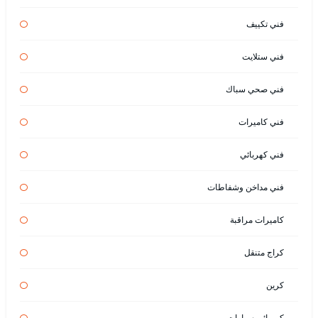
فني تكييف
فني ستلايت
فني صحي سباك
فني كاميرات
فني كهربائي
فني مداخن وشفاطات
كاميرات مراقبة
كراج متنقل
كرين
كهربائي سيارات