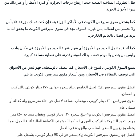
ظل الظروف المناخية الصعبة حيث ارتفاع درجات الحرارة أو كثرة الأمطار أو غير ذلك من
سوء الأحوال الجوية.
كما يشتغل مقوي سيرفس الكويت في الأماكن الزراعية، فإن كنت تملك مزرعة فلا بأس
ولا تخشى من اتصالك بمن غيرك فسوف تجد في مقوي سيرفس الكويت ما يحقق لك ما
تريد من اتصال بالعالم الخارجي.
كما أنه قد يشمل العديد من الأجهزة أي يقوم بتقوية العديد من الأجهزة في مكان واحد،
وليس من يتصل بالمودم فقط، وذلك لقوته وقدرته على تغطية مساحة كبيرة.
يتمتع السوق الكويتي بالتنوع في الأسعار، كما يتصف بالوسطية، فهو ليس من الأسواق
التي توصف بالمغالاة في الأسعار، ومن أسعار مقوي سيرفس الكويت ما يلي:
افضل مقوي سيرفس 5g الجيل الخامس يبلغ سعره حوالي ٢٧٠ دينار كويتي بالتركيب
والضمان.
مقوى سيرفس ١٦٠ دينار كويتي ، ويعطي مساحة لا تقل عن ٤٥٠ متر مربع وله كفالة أو
ضمان عام.
افضل مقوي سيرفس الكويت 4g يبلغ سعره ١٢٠ دينار كويتي ويغطي مساحة ٤٥٠ متر
مربع ، تعهد الشركة بالتركيب الفوري له، كما أنه يتمتع بالكفاءة العالية أثناء العمل، مما
يجعله يجمع بين السعر المناسب والجودة في العمل.
افضل جهاز مقوي سيرفس الكويت 3g بسعر حوالي 90 دينار كويتي، يشتغل على