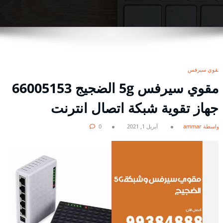
مقوي سيرفس
مقوي سيرفس 5g الضجيج 66005153
جهاز تقوية شبكة اتصال انترنت
بواسطة ammar
أبريل 1, 2021
0