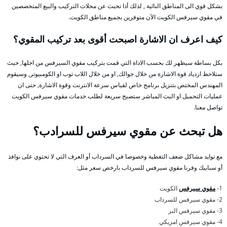
بشكل قوي الى المناطق النائية , لذلك أذا تحبث عن محلات التركيب والبيع المتخصصين
في مقوي سيرفس الكويت الآن متوفرين بجميع مناطق الكويت.
كيف اعرف ان الاشارة اصبحت أقوى بعد تركيب المقوي؟
بكل بساطة سيظهر لك بحسب الاداة التي قمت بتركيب مقوي السيرفس من اجلها, حيث
ستلاحظ ازدياد قوة الاشارة من خلال جوالك, او من خلال اللاب توب او الكومبيوتر, وسيقوم
المهندس المختص بتنزيل برنامج خاص لقياس سرعة الانترنت وقوة الاشارة, حتى ان
عمليات التحميل او البث المباشر ستصبح سريعة لطلب خدمات مقوي سيرفس الكويت
تواصل معنا.
هل تبحث عن مقوي سيرفس للسرادب؟
مع توايد مشاكل ضعف التغطية وخصوصا في السرداب أو العرف التي لا تحتوي على نوافذ
أو سبابيك وفرنا مقوي سيرفس للسرداب بارخص سعر مثل:
1-
مقوي سيرفس
الكويت
2- مقوي سيرفس للسرداب
3- مقوي سيرفس البر
4- مقوي سيرفس امريكي