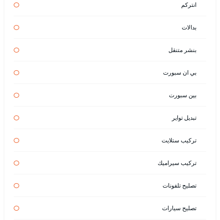
انتركم
بدالات
بنشر متنقل
بي ان سبورت
بين سبورت
تبديل تواير
تركيب ستلايت
تركيب سيراميك
تصليح تلفونات
تصليح سيارات