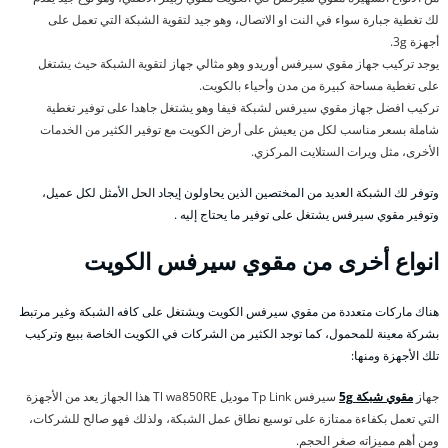
لك تغطية جبارة سواء في النت او الاتصال، وهو جيد لتقوية الشبكة التي تعمل على
أجهزة 3g.
يوجد تركيب جهاز مقوي سيرفس أوريدو وهو مثالي جهاز لتقوية الشبكة حيث يشتغل
على تغطية مساحة كبيرة من مدن وأحياء بالكويت.
تركيب افضل جهاز مقوي سيرفس لشبكة فيفا وهو يشتغل جاهدا على توفير تغطية
شاملة بسعر مناسب لكل من يعيش على أرض الكويت مع توفير الكثير من الخدمات
الأخرى، مثل ويرات الستلايت المركزي.
وتوفر لك الشبكة العديد من المختصين الذين يحاولون إيجاد الحل الأمثل لكل عميل،
وتوفير مقوي سيرفس يشتغل على توفير ما يحتاج إليه .
انواع أخرى من مقوي سيرفس الكويت
هناك ماركات متعددة من مقوي سيرفس الكويت ويشتغل على كافه الشبكة وغير مرتبط
بشركة معينة للمحمول، كما توجد الكثير من الشركات في الكويت الخاصة ببيع وتركيب
تلك الأجهزة ومنها:
جهاز
مقوي شبكة 5g
سيرفس Tp Link موديل Tl wa850RE هذا الجهاز يعد من الأجهزة
التي تعمل بكفاءة ممتازة على توسيع نطاق عمل الشبكة، ولذلك فهو صالح للشركات،
ومن أهم مميزاته صغر الحجم.