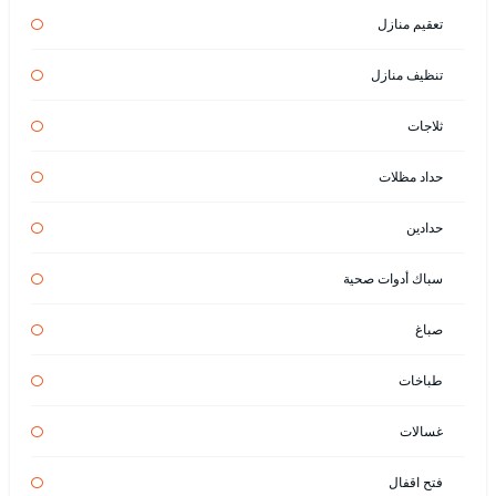
تعقيم منازل
تنظيف منازل
ثلاجات
حداد مظلات
حدادين
سباك أدوات صحية
صباغ
طباخات
غسالات
فتح اقفال