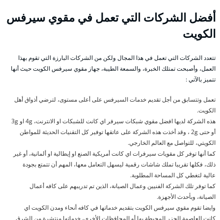
أفضل الشركات التي تعمل في مقوي سيرفس
الكويت
تتعدد الشركات التي تعمل في هذا المجال ولكن من الشركات البارزة التي تقوم بهذا
العمل، وأصبحت تمتلك الخبرة، والسمعة الطيبة، جهاز مقوي سيرفس الكويت حيث أنها
تتميز بالآتي :
تعمل وتتسابق من أجل تقديم خدمات السيرفس على أعلى مستوى، لترضي أذواق أهل
الكويت.
هذه الشركة لديها افضل مقوي شبكات سيرفر اي كانت للشبكات او الانترنت، 4g او 3g
أو حتى 2g ، وقد أخذت هذه الشركة على عاتقها توفير كل التقنيات الحديثة للمواطن
الكويتي، للتواصل مع العالم الخارجي.
كما أنها توفر كل مقويات سيرفرات اي كانت أمريكية الصنع او إيطالية او ألمانية، أو غير
ذلك، فكلها تقريبا تملك شاشات رقمية ليسهل التعامل معها، المهم أن تتمتع بجودة
عالية لتغطي كل المساحة المطلوبة.
كما توفر تلك الشركة الفنيين وعمال الصيانة، الذين تم تدريبهم على كافه أعمال
الصيانة، وبأحدث الأجهزة.
وايضا تقوم مقوي سيرفس الكويت بتقديم خدماتها في كافه أنحاء ومدن الكويت اي
كانت العاصمة الجزر المحيطة بها أو المحافظات الأخرى، خدماتها منتشرة من الشرق