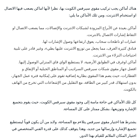
هناك أماكن يجب تركيب مقوي سيرفس الكويت بها، نظرا لأنها اماكن يصعب فيها الاتصال
او استخدام الانترنت، ومن تلك الأماكن ما يلي:
أماكن بعيدة عن الأبراج المزودة لشبكات الانترنت والإتصالات، مما يصعب الاتصال او
التقاط إشارات الاتصال بالانترنت.
عمارات او ناطحات سحاب، يعوق ارتفاعها وصول الإشارات لها.
فنادق كثيرة الغرف، مما يجعل من توزيع الانترنت عليها بطيء، وغير قادر على تلبية
احتياجات النزلاء من الانترنت.
أماكن اوغرف في الطوابق الأرضية، لا يستطيع الواي فاي المنزلي الوصول إليها.
افضل جهاز مقوي شبكات سيرفس السراديب أو المناطق الجبلية أو الإنفاق و
القطارات، حيث يضم هذا المقوي بطارية إضافية تقوم على إمكانية فترة عمل الجهاز،
بدون استهلاك قدر كبير من الطاقة، مع التقليل من الإشعاعات التي تخرج من الهاتف
بالكويت.
كل تلك الأماكن في حاجة ماسة إلى وجود مقوي سيرفس الكويت، حيث يقوم بتجميع
الإشاره وتوزيعها، بشكل ممتاز على كل المساحة.
يشترط هنا اختيار مقوي سيرفس يتلاءم مع المساحة، ولابد من أن يكون قوياً ليستطيع
تجميع الإشاره وإرسالها من جديد، وهذا يتوقف كذلك على قدرة الفني المتخصص في
اختيار المكان الملائم للقيام بهذا الدور.