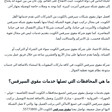
لحياة الناس في دولة الكويت، حيث الانفتاح على العالم، وإن كان من بين عيوبه أنه يحتاج
إلى مقوي شبكه سيرفس أنترنت كبيرة، كما يوجد به وصلات خاصة لتوصيله بجهاز آخر.
افضل جهاز مقوي شبكات سيرفس بالكويت من الشركات التي تقدم خدماتها لأهل
الكويت، في مجال تركيب جهناز تقوية الشبكة، إيمانا منها بأهمية مقوي شبكه سيرفس
المعلومات والأنترنت في حياتنا، والتي أصبحت شريكا لا يمكن الانفصال عنه في حياتنا
المعاصرة، كما تقوم شركة مقوي سيرفس الكويت بتقديم خدمات ليس في مجال تقوية
الشبكة فحسب، بل الانتركم والستالايت أيضا.
يمكنك الاعتماد على شركة مقوي سيرفس الكويت سواء في الشراء أو التركيب أو
الصيانة، وأيضا تقدم خدماتها على مدار الأربع والعشرين ساعه من خلال فريق عمل مدرب.
شركة مقوي سيرفس الكويت في كافه ماركات المقويات بلا استثناء بالاضافة الى خدمات
متنوعة نظام تقوية تغطية الجوال .
ما هي المحافظات التي تصلها خدمات مقوي السيرفس؟
نقوم بخدمات توصيل مقوي سيرفس لجميع محافظات الكويت الستة (العاصمة – حولي –
الجهراء – الفروانية – الاحمدي – مبارك الكبير), ونعمل بالاضافة لخدمة التوصيل, تركيب
مقوي سيرفس الكويت في جميع الاماكن التي يرغب العميل بها, والتي لا تصل الشبكة
اليها او تصل ضعيفة, تواصل معنا
مقوي سيرفس
الكويت الآن 55773800.