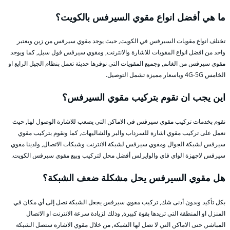
ما هي أفضل انواع مقوي السيرفس بالكويت؟
تختلف انواع مقويات السيرفس في الكويت, حيث يوجد مقوي سيرفس من زين ويعتبر
واحد من افضل انواع المقويات للاشارة والانترنت, ومقوي سيرفس فول سيل, كما ويوجد
مقوي سيرفس من الغانم, وجميع المقويات التي نوفرها حديثة تعمل بنظام الجيل الرابع او
الخامس 4G-5G وباسعار مميزة تشمل التوصيل.
اين يجب ان نقوم بتركيب مقوي السيرفس؟
نقوم بخدمات تركيب مقوي سيرفس في الاماكن التي يصعب للاشارة الوصول لها, حيث
نعمل على تركيب مقوي اشارة للسرداب والبر والشاليهات, كما ونقوم بتركيب مقوي
سيرفس لشبكة الجوال ومقوي سيرفس لشبكة الانترنت وشبكات الاتصال, ولدينا مقوي
سيرفس لاجهزة الواي فاي والوايرلس أفضل محل لتركيب وبيع مقوي سيرفس الكويت.
هل مقوي السيرفس يحل مشكلة ضعف الشبكة؟
بكل تأكيد وبدون أدنى شك, تركيب مقوي سيرفس يجعل الشبكة تصل إلى أي مكان في
المنزل او المنطقة التي تريدها بقوة كبيرة, وذلك لزيادة سرعة الانترنت او الاتصال
المباشر, حتى الاماكن التي لا تصل لها الشبكة, من خلال مقوي الاشارة ستصل الشبكة