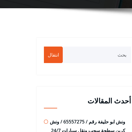
انتقال
أحدث المقالات
ونش ابو حليفة رقم / 65557275 / ونش
كرين سطحة سحب ونقل سيارات 24/7