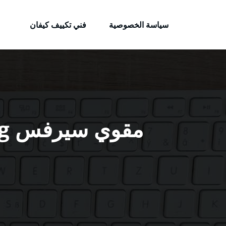
الكويتية
لتجاوز
خدمات وظائف بالكويت
لى
سياسة الخصوصية
فني تكييف كيفان
لمحتوى