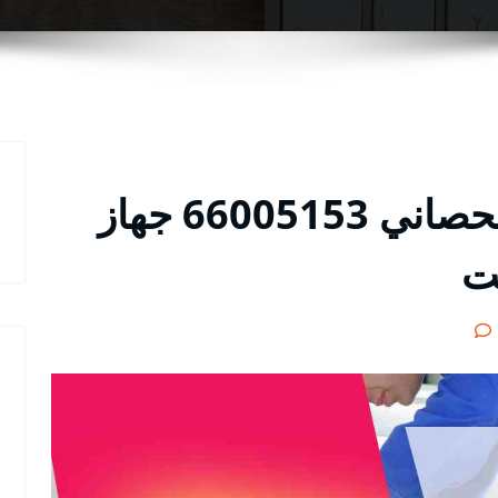
مقوي سيرفس 5g ابوالحصاني 66005153 جهاز
نت