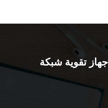
وي سيرفس 5g ابوالحصاني 66005153 جهاز تقوية شبكة