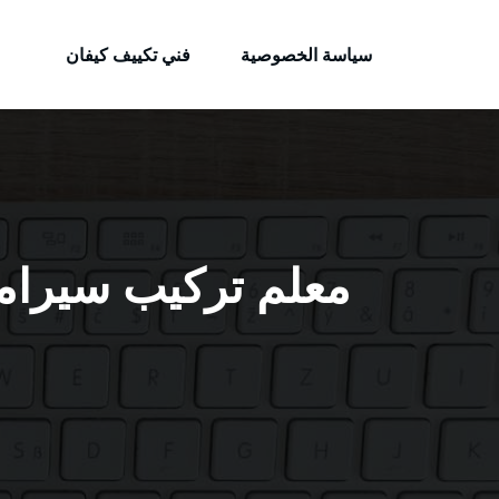
الكويتية
لتجاوز
خدمات وظائف بالكويت
لى
سياسة الخصوصية
فني تكييف كيفان
لمحتوى