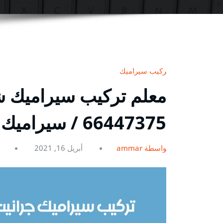
تركيب سيراميك
معلم تركيب سيراميك شا
66447375 / سيراميك بورسلان ورخام جرانيت
بواسطة ammar
أبريل 16, 2021
0