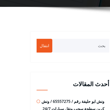
انتقال
أحدث المقالات
ونش ابو حليفة رقم / 65557275 / ونش
كرين سطحة سحب ونقل سيارات 24/7