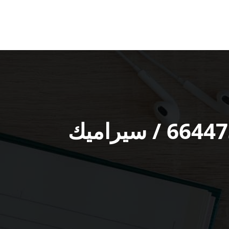
معلم تركيب سيراميك شاليهات الدوحة / 66447375 / سيراميك