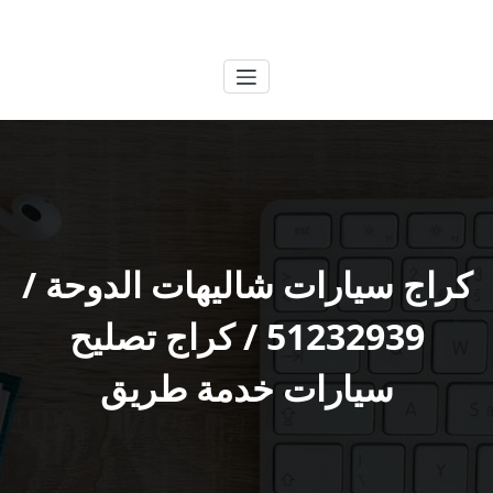
لتجاوز
الكويتية
خدمات وظائف بالكويت
لى
لمحتوى
كراج سيارات شاليهات الدوحة /
51232939‬ / كراج تصليح
سيارات خدمة طريق