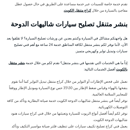
نقدم خدمة خاصة للسيدات عبر خدمة مساعدة على الطريق في حال حصول عطل
مفاجئ بالسيارة من خلال
كراج متنقل الكويت
.
بنشر متنقل تصليح سيارات شاليهات الدوحة
هل واجهتكم مشاكل في السيارة وكنتم بعدين عن ورشات تصليح السيارة؟ لا تقلقوا بعد
الآن، لأننا نوفر لكم بنشر متنقل لكافة المناطق خدمة 24 ساعة مع أهم فني تصليح
سيارات وتبديل تواير وكهربجي متميز.
إذاً ما هي الخدمات التي نقدمها في بنشر متنقل؟ نقدم لكم من خلال خدمة
بنشر متنقل
بالكويت
أفضل الخدمات التالية:
نعمل على فحص الإطارات أو التواير من خلال كراج متنقل تبديل التواير كما أننا نقوم
بنفخها بالهواء وقياس ضغط الإطار بين 30\35 حس نوع السيارة وموديل الإطار ووفقاً
للمعايير السلامة العالمية.
نوفر أيضاً في بنشر متنقل شاليهات الدوحة الكويت خدمة صيانة البطارية وتأكد من كافة
التوصيلات الكهربائية.
نوفر لكم أيضاً أفضل أنواع الزيوت للسيارة وتعبئتها من خلال فني كراج سيارات هنود
شاليهات الدوحة الكويت.
يعمل فني كراج تصليح تكييف سيارات على تنظيف فلتر صيانة مواسير التكيف وتأكد