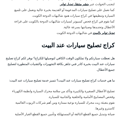
لتجنب الحوادث عبر
بنشر متنقل تبديل تواير
.
كما نعمل على تصليح سيارات المدعومة أو القديمة بخبرة عالية ونعمل على تلميع
السيارة وتنظيفها في كراج سيارات هنود شاليهات الدوحة الكويت.
كما نقوم في كراج فحص كمبيوتر لسيارات شاليهات الدوحة بالكويت على قراءة
الأعطال وتحديدها وصيانتها بسرعة عالية.
تبديل تواير بالبيت
في شاليهات الدوحة الكويت
كراج تصليح سيارات عند البيت
هل تعطلت سيارتكم ولا تملكون الوقت الكافي لتوصيلها للكراج؟ نوفر لكم كراج تصليح
سيارات عند البيت بخبرة كادر فني جاهز بكافة التجهيزات والتقنيات المتطورة لتصليح
جميع الأعطال.
ما هي خدمات كراج تصليح سيارات عند البيت؟ تتميز خدمة تصليح سيارات عند البيت:
تصليح الأعطال الصغيرة والكبيرة وتأكد من سلامة محرك السيارة وانظمة الكهرباء
وفحص المصابيح الأمامية والخلفية والجانبية للسيارة.
نقوم بتعبئة زيت محرك للسيارة نوعية ممتازة ومن أهم شركات الزيوت العالمية
كاسترو وغيرها.
صيانة وتبديل جميع القطع التالفة أو المستهلكة وتأمين جميع القطع الغيار الأصلية