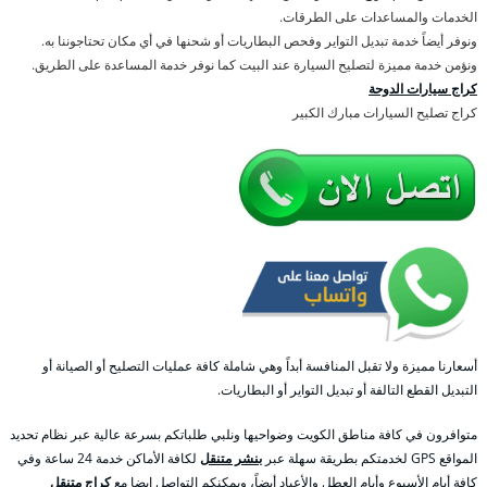
الخدمات والمساعدات على الطرقات.
ونوفر أيضاً خدمة تبديل التواير وفحص البطاريات أو شحنها في أي مكان تحتاجوننا به.
ونؤمن خدمة مميزة لتصليح السيارة عند البيت كما نوفر خدمة المساعدة على الطريق.
كراج سيارات الدوحة
كراج تصليح السيارات مبارك الكبير
أسعارنا مميزة ولا تقبل المنافسة أبداً وهي شاملة كافة عمليات التصليح أو الصيانة أو
التبديل القطع التالفة أو تبديل التواير أو البطاريات.
متوافرون في كافة مناطق الكويت وضواحيها ونلبي طلباتكم بسرعة عالية عبر نظام تحديد
المواقع GPS لخدمتكم بطريقة سهلة عبر
بنشر متنقل
لكافة الأماكن خدمة 24 ساعة وفي
كافة أيام الأسبوع وأيام العطل والأعياد أيضاً، ويمكنكم التواصل ايضا مع
كراج متنقل