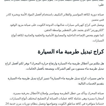
على:
صيانة دورية لكافة المواسير والفلاتر التكييف باستخدام أفضل المواد الأمنة وبخبرة كادر
فني متميز.
ويعمل فني كراج كهربائي سيارات شاليهات الدوحة الكويت على صيانة مزود الوقود
“الكربوريتر” الذي يعتمد على التقطير بواسطة الحقن.
كما نقوم بفحص الإضاءة الداخلية والمصابيح الأمامية والخلفية والجانبية لكافة أنواع
السيارات.
كراج تبديل طرمبة ماء السيارة
هل مللتم من أعطال طرمبة ماء السيارة وارتفاع حرارة المحرك؟ نوفر لكم أفضل كراج
تبديل طرمبة ماء مستورد من أهم الشركات ومصنعة بأفضل الخامات.
ما هي مميزات كراج تبديل طرمبة ماء السيارة؟ تتميز كراج تبديل طرمبة ماء السيارة
بتقديم الخدمات التالية:
صيانة المحرك وتأكد من عطل الطرمبة ومواسير وإصلاح الأعطال بحرفية مميزة.
أسعارنا مميزة وهي شاملة كافة عمليات الصيانة أو التصليح لمختلف أنواع السيارات.
خدماتنا متوافرة في كافة مناطق الكويت وضواحيها ونعمل بنظام دوريات مرن خدمة 24