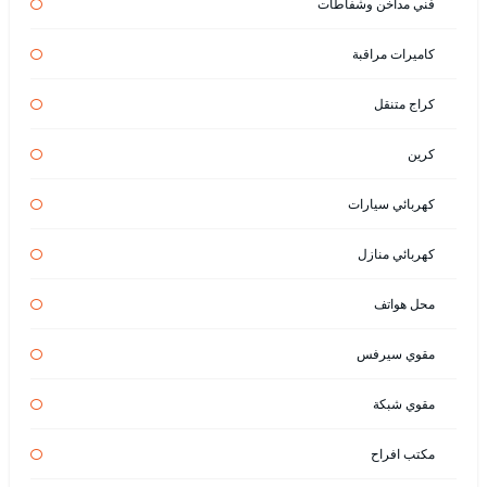
فني مداخن وشفاطات
كاميرات مراقبة
كراج متنقل
كرين
كهربائي سيارات
كهربائي منازل
محل هواتف
مقوي سيرفس
مقوي شبكة
مكتب افراح