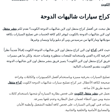
الكويت
كراج سيارات شاليهات الدوحة
هل تبحث عن أفضل كراج متنقل اون لاين شاليهات الدوحة الكويت؟ نقدم لكم
بنشر متنقل
اون لاين شاليهات الدوحة بالكويت ليوفر لكم كافة الخدمات في تصليح السيارات بكافة
موديلاتها وماركاتها من مرسيدس وبي أم دبليو وكيا ونيسان وغيرها.
حيث لاقى
كراج
اون لاين كراج متنقل اون لاين شاليهات الدوحة الكويت إقبالاً شديداً نظراً
لحرفية كادره الفني واستخدامه للمعدات متطورة وتقنيات حديثة. ولكن ما هي مميزات
فريق كراج متنقل اون لاين الكويت؟ يتميز فريق بنشر متنقل اون لاين شاليهات الدوحة
الكويت بتقديم الخدمات التالية:
تصليح السيارات بحرفية مميزة وباستخدام أفضل الكمبيوترات والكابلات وقراءة
صحيحة لكافة الأعطال عبر كراج تصليح سيارات شاليهات الدوحة الكويت
كراج متنقل
خدمة طريق 24 ساعة .
نعمل في
بنشر متنقل الكويت
على فحص بطارية السيارة أو شحنها باستخدام كابلات
متينة ومن دون أخطاء لضمان عمل البطارية وعدم تلفها بسرعة.
يساعد فني كهربائي السيارات على فحص كافة أنظمة التشغيل وأنظمة الأمان
والمصابيح الأمامية والخلفية والجانبية.