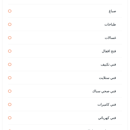
صباغ
طباخات
غسالات
فتح اقفال
فني تكييف
فني ستلايت
فني صحي سباك
فني كاميرات
فني كهربائي