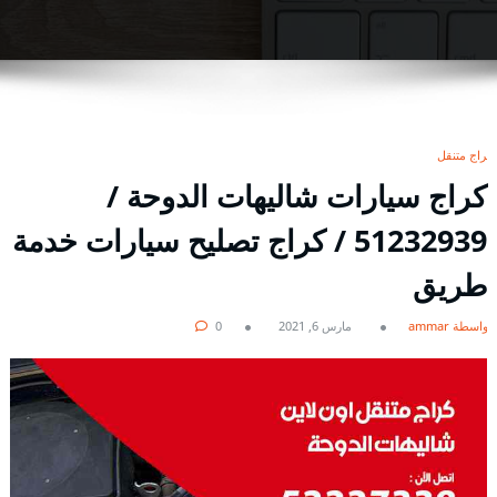
كراج متنقل
كراج سيارات شاليهات الدوحة /
51232939‬ / كراج تصليح سيارات خدمة
طريق
بواسطة ammar
مارس 6, 2021
0