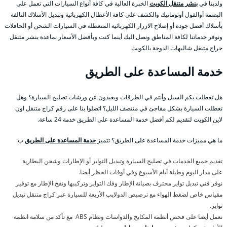
ولدينا في
بنشر متنقل الكويت
الخبرة العالية في كافة أنواع السيارات التي تعمل على
البصمة أوالفول أوتوماتيك والكشف على كافة الأعطال الكهربائية وتبديل الأسلاك التالفة
بأسلاك أفضل جودة أو إصلاح الازرار الكهربائية المتعطلة في السيارات الشحن أو الحافلات
ونوفر خدماتنا لكافة المناطق ونصل اليك أينما كنت وبأفضل الأسعار بماعدة بنشر متنقل
جراج متنقل شاليهات الدوحة بالكويت
خدمة المساعدة على الطريق
هل تعطلت بكم السبل وأنتم في الطرقات وبعيدون عن ورشات تصليح السيارة؟ وهل
تعطلت السيارة بشكل مفاجئ في منتصف الليل؟ اتصلوا بنا على رقم كراج متنقل اون
لاين الكويت لتقديم لكم أفضل خدمة المساعدة على الطريق خدمة 24 ساعة.
ما هي مميزات خدمة المساعدة على الطريق؟ تتميز
خدمة المساعدة على الطريق
ب:
تقديم جميع الخدمات في تصليح السيارة وتبديل التواير أو الإطارات وشحن البطارية
على مدار اليوم وطيلة أيام الأسبوع وفي أوقات الحظر أيضا.
نوفر فني تبديل تواير محترف بصيانة الإطار وفك التواير وتركيبها ونفخ الإطار مع توفير
مقياس خاص لضغط الهواء مع ترصيص الدولايب الأربعة للسيارة عبر كراج متنقل تبديل
تواير.
نعمل أيضا على فحص أنظمة المكابح والدواسات ونظام ABS مع تأكد من سلامة انظمة