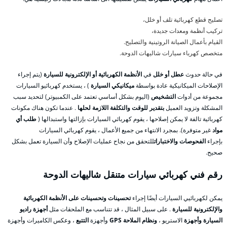
تصليح قطع كهربائية تلف أو خلل،
تركيب أنظمة ومعدات جديدة،
القيام بأعمال الصيانة الروتينية والتصليح.
متخصص كهرباء سيارات شاليهات الدوحة.
في حالة حدوث
عطل أو خلل
في
الأنظمة الكهربائية أو الإلكترونية للسيارة
(يتم إجراء
الإصلاحات الميكانيكية عادة بواسطة
ميكانيكي السيارة
) ، يستخدم كهربائيو السيارات
مجموعة من أدوات
التشخيص
(اليوم بشكل أساسي تعتمد على الكمبيوتر) لتحديد سبب
المشكلة وتزويد العميل
بتقدير للوقت والتكلفة اللازمة لحلها
. عندما تكون هناك مكونات
كهربائية تالفة لا يمكن إصلاحها ، يقوم كهربائي السيارات بإزالتها واستبدالها (
طلب أي
مواد
غير متوفرة). بمجرد الانتهاء من جميع الأعمال ، يقوم كهربائي السيارات
بإجراء
الفحوصات والاختبارات
للتحقق من نجاح عمليات الإصلاح وأن السيارة تعمل بشكل
صحيح.
رقم فني كهربائي سيارات متنقل شاليهات الدوحة
يمكن لكهربائيي السيارات أيضًا إجراء
تحسينات وتحسينات على الأنظمة الكهربائية
والإلكترونية للسيارة
. على سبيل المثال ، قد تتناسب مع الملحقات مثل
أجهزة راديو
السيارة وأجهزة
الاستريو ،
ونظام الملاحة GPS
وأجهزة
التتبع
، وعكس الكاميرات وأجهزة