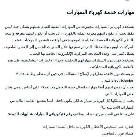
مهارات خدمة كهرباء السيارات
يستخدم كهربائي السيارات مجموعة من المهارات التقنية للقيام بعملهم بشكل جيد. ليس
فقط يجب أن يكون لديهم معرفة عملية بالكهرباء ، بل يجب أن يكون لديهم معرفة واسعة
بالنظم الكهربائية المعقدة المتزايدة الموجودة في أنواع مختلفة من المركبات. تعتمد
المركبات اليوم ، وخاصة تلك التي تم تصنيعها خلال السنوات الخمس إلى العشر الماضية ،
بشكل كبير على وحدة المعالجة المركزية الإلكترونية الخاصة بها للعمل.
يستخدم كهربائيون السيارات مهاراتهم التحليلية لإجراء الاختبارات التشخيصية على هذه
الأنظمة الكهربائية المتشابكة ،
ثم يستخدمون قاعدة معارفهم لإصلاح المشكلة , في حين أن معظم وظائف Auto
Electricianian فنية ،
يجب أن يكون لديهم أيضًا مهارات اتصال جيدة للتعامل مع العملاء على أساس يومي. هناك
بعض المهارات التي
يجب أن يمتلكها كل كهربائي سيارات لكي يكون ناجحًا. قمنا بتجميع القائمة التالية من
المهارات الأساسية بناءً
على بحثنا في العديد من توصيفات وظائف
رقم فنيكهربائي السيارات شاليهات الدوحة:
القدرة على تشخيص الأعطال الكهربائية داخل أنظمة السيارات
اهتمام قوي بالتفاصيل