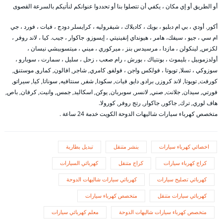
أو الطريق أو إي مكان ، يكفي أن تتصلوا بنا أو تحددوا عنوانكم لنأتيكم بالسرعة القصوى
أكور. أودي ، بي ام دبليو ، بويك ، كاديلاك ، شيفروليه ، كرايسلر دودج ، فيات ، فورد ، جي
ام سي ، جيو ، سيفك، هامر ، هيونداي إنفينيتي ، إيسوزو. جاكوار ، جيب. كيا ، لاند روفر ،
لكزس, لينكولن ، مازدا ، مرسيدس بنز ، ميركوري ، ميني ، ميتسوبيشي نيسان ،
أولدزموبيل ، بليموث ، بونتياك ، بورش ، رام صعب ، زحل ، سليل ، سمارت ، سوبارو ،
سوزوكي ، تسلا, تويوتا ، فولكس واجن ، فولفو, كامري, شاجر, افالون, كمارو, موستنق,
كورفت, تويوتا, لاند كروزر, برادو, دايو, فيات, سكودا, شفر, سنتافيه, سوناتا, كيا, سيراتو,
فورتي, سيدان, جلانت, صني, لانسر, سوبربان, يوكن, اسكاليد, جمس, وانيت, كرفان, باص,
هاف لوري, ترك, جاكور, جاكوار, رتج روفر, كورولا.
متخصص كهرباء سيارات شاليهات الدوحة الكويت خدمة 24 ساعة .
اخصائي كهرباء سيارات
بنشر متنقل
تبديل بطارية
كراج كهرباء سيارات
كراج متنقل
كهربائي السيارات
كهربائي تصليح سيارات
كهربائي سيارات شاليهات الدوحة
كهربائي سيارات متنقل
متخصص كهرباء سيارات
متخصص كهرباء سيارات شاليهات الدوحة
معلم كهربائي سيارات