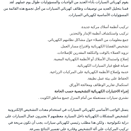
يقوم كهربائي السيارات بأداء العديد من الواجبات والمسؤوليات طوال يوم عملهم. لقد
قمنا بتحليل العديد من توصيفات وظائف كهربائي السيارات من أجل تجميع هذه القائمة من
المسؤوليات الأساسية لكهربائي السيارات.
تركيب أنظمة أسلاك مركبة جديدة.
تركيب واستكشاف أنظمة الإنذار والتحذير.
جمع معلومات من العملاء حول مشاكل نظامهم الكهربائي.
تشخيص القضايا الكهربائية واقتراح مسار العمل.
تزويد العملاء بالوقت والتكلفة المقدرين للإصلاحات.
إصلاح واستبدال الأسلاك أو الأنظمة الكهربائية المعيبة.
صيانة قطع غيار السيارات الكهربائية.
خدمة وإصلاح الأنظمة الكهربائية على المركبات الزراعية.
الحفاظ على بيئة عمل نظيفة.
استكمال تقارير الوظائف ومعالجة الأوراق.
إجراء الاختبارات الكهربائية التشخيصية حسب الحاجة
نشتري سيارات مستعملة من أمام المنزل جميع مناطق الكويت .
يتمثل الواجب الأساسي لكهربائي السيارات في استخدام معدات التشخيص الإلكترونية
لتشخيص المشكلات الكهربائية داخل السيارة. معظمهم لا يعتبرون عمال السيارات على
دراية تكنولوجية ، ولكن هذا مطلب رئيسي لكهربائي سيارات. يجب أن تكون مريحة في
تركيب المركبات على آلة التشخيص وقادرة على تفسير النتائج بسرعة.