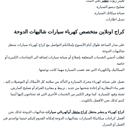
تغيير زيوت
بنشر
يجي البيت.
تصليح دينمو السيارة.
صيانة ميكانك السيارة.
تبديل اطارات.
كراج اونلاين متخصص كهرباء سيارات شاليهات الدوحة
على مدار الساعة طوال أيام الأسبوع بإمكانكم التواصل مع كراج كهرباء سيارات متنقل
شاليهات الدوحة
لطلب أحسن الخدمات المتعلقة بإصلاح أو صيانة سيارات إضافة الى الشاحنات الكبيرة أو
خاصة
الميكانيك والكهرباء التي تعد عصب السيارة مهما كانت نوعيتها .
نعمل على صيانة كهرباء محرك السيارة و التأكد من سلامة كل الأسلاك أو التوصيلات إليه ،
تغير ماء البطارية أو إعادة شحنها من جديد , تزبيط و معايرة الفرام أو تصليح المارش،
تعبئة وقود للسيارة، كما نوفر الكثير من الخدمات الأخرى التي قد تحتاجون إليها أينما
كنتم لذلك نحن الأفضل بالكويت .
كراج كهرباء و بنشر متنقل
كراج متنقل
أوكهربائي سيارات
شاليهات الدوحة لذلك نحن
أفضل كراجات ميكانيكا السيارات بشاليهات الدوحة إمكانه القدوم إليكم حيثما تواجدتم في
العمل أو المنزل