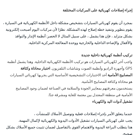
إجراء إصلاحات كهربائية على المركبات المختلفة
بمجرد أن يقوم كهربائي السيارات بتشخيص مشكلة داخل الأنظمة الكهربائية في السيارة ،
يقوم بتطوير وتنفيذ خطة إصلاح لهذه المشكلة. نظرًا لأن مركبات اليوم أصبحت إلكترونية
بشكل متزايد ، فإن هذا يشمل ، على سبيل المثال لا الحصر: أنظمة الإنذار والنوافذ
والأقفال والإضاءة الداخلية والخارجية ووحدة المعالجة المركزية الداخلية.
تركيب أنظمة كهربائية داخلية جديدة
واجب آخر لكهربائي السيارات هو تركيب الأنظمة الكهربائية الداخلية. وهذا يشمل أنظمة
GPS وأجهزة الراديو وأنظمة الصوت وشاشات التلفزيون.
اختبار محاذاة وكثافة
المصابيح الأمامية
أحد الاختبارات التشخيصية الأساسية التي يجريها كهربائي السيارات
هو محاذاة وكثافة المصابيح الأمامية.
يستخدمون معرفتهم بمعايير الجودة والسلامة في الصناعة لضمان وجود المصابيح
الأمامية في منطقة المعتدل بين معتمة للغاية ومشرقة جدًا.
تشغيل أدوات اليد والكهرباء
عندما يتعلق الأمر بإجراء إصلاحات فعلية وتوصيل الأسلاك للمنشآت ،
يجب على كهربائي السيارات تشغيل الأدوات اليدوية والكهربائية لإكمال المهمة.
هذا يتطلب البراعة اليدوية والاهتمام القوي بالتفاصيل لضمان تثبيت جميع الأسلاك بشكل
صحيح.