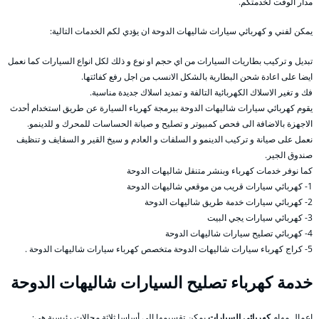
مدار الوقت لخدمتكم.
يمكن لفني و كهربائي سيارات شاليهات الدوحة ان يؤدي لكم الخدمات التالية:
تبديل و تركيب بطاريات السيارات من اي حجم او نوع و ذلك لكل انواع السيارات كما نعمل
ايضا على اعادة شحن البطارية بالشكل الانسب من اجل رفع كفائتها.
فك و تغير الاسلاك الكهربائية التالفة و تمديد اسلاك جديدة مناسبة.
يقوم كهربائي سيارات شاليهات الدوحة ببرمجة كهرباء السيارة عن طريق استخدام أحدث
الاجهزة بالاضافة الى فحص كمبيوتر و تصليح و صيانة الحساسات للمحرك و للدينمو.
نعمل على صيانة و تركيب الدينمو و السلفات و العادم و سيخ القير و السفايف و تنظيف
صندوق الجير.
كما نوفر خدمات كهرباء وبنشر متنقل شاليهات الدوحة
1- كهربائي سيارات قريب من موقعي شاليهات الدوحة
2- كهربائي سيارات خدمة طريق شاليهات الدوحة
3- كهربائي سيارات يجي البيت
4- كهربائي تصليح سيارات شاليهات الدوحة
5- كراج كهرباء سيارات شاليهات الدوحة متخصص كهرباء سيارات شاليهات الدوحة .
خدمة كهرباء تصليح السيارات شاليهات الدوحة
اعمال مهام
كهربائي السيارات
يمكن تقسيمها الى أساسا ثلاثة مجالات رئيسية هي: