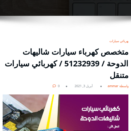
كهربائي سيارات
متخصص كهرباء سيارات شاليهات
الدوحة / 51232939‬ / كهربائي سيارات
متنقل
بواسطة ammar
أبريل 3, 2021
0