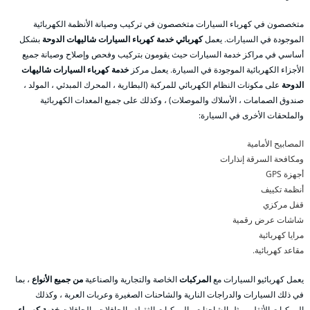
متخصصون في كهرباء السيارات متخصصون في تركيب وصيانة الأنظمة الكهربائية
الموجودة في السيارات. يعمل
كهربائي خدمة كهرباء السيارات شاليهات الدوحة
بشكل
أساسي في مراكز خدمة السيارات حيث يقومون بتركيب وفحص وإصلاح وصيانة جميع
الأجزاء الكهربائية الموجودة في السيارة. يعمل مركز
خدمة كهرباء السيارات شاليهات
الدوحة
على مكونات النظام الكهربائي للمركبة (البطارية ، المحرك المبدئي ، المولد ،
صندوق الصمامات ، الأسلاك والموصلات) ، وكذلك على جميع المعدات الكهربائية
والملحقات الأخرى في السيارة:
المصابيح الأمامية
ومكافحة السرقة إنذارات
أجهزة GPS
أنظمة تكييف
قفل مركزي
شاشات عرض رقمية
مرايا كهربائية
مقاعد كهربائية.
يعمل كهربائيو السيارات مع
المركبات
الخاصة والتجارية والصناعية
من جميع الأنواع
، بما
في ذلك السيارات والدراجات النارية والشاحنات الصغيرة وعربات العربة ، وكذلك
المركبات الأثقل ، مثل الشاحنات والمركبات الثقيلة والحافلات والحافلات.
خدمة كهرباء