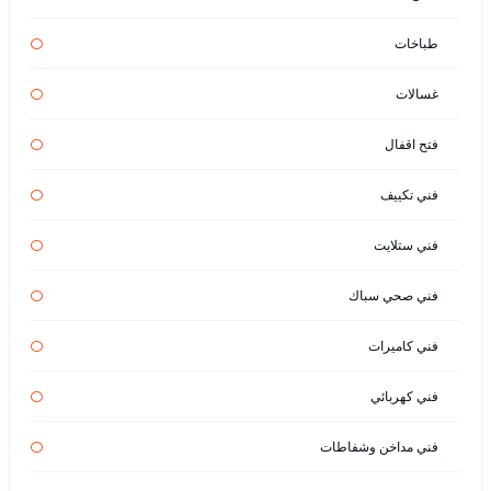
طباخات
غسالات
فتح اقفال
فني تكييف
فني ستلايت
فني صحي سباك
فني كاميرات
فني كهربائي
فني مداخن وشفاطات