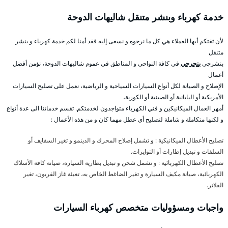
خدمة كهرباء وبنشر متنقل شاليهات الدوحة
لأن ثقتكم أيها العملاء هي كل ما نرجوه و نسعى إليه فقد أمنا لكم خدمة كهرباء و بنشر
متنقل
بنشرجي
بنجرجي
في كافة النواحي و المناطق في عموم شاليهات الدوحة، نؤمن أفضل
أعمال
الإصلاح و الصيانة لكل أنواع السيارات السياحية و الرياضية، نعمل على تصليح السيارات
الأمريكية أو اليابانية أو الصينية أو الكورية،
أمهر العمال الميكانيكين و فني الكهرباء متواجدون لخدمتكم. تقسم خدماتنا الى عدة أنواع
و لكنها متكاملة و شاملة لتصليح أي عطل مهما كان و من هذه الأعمال :
تصليح الأعطال الميكانيكية : و تشمل إصلاح المحرك و الدينمو و تغير السفايف أو
السلفات و تبديل إطارات أو التوايرات.
تصليح الأعطال الكهربائية : و تشمل شحن و تبديل بطارية السيارة، صيانة كافة الأسلاك
الكهربائية، صيانة مكيف السيارة و تغير الضاغط الخاص به، تعبئة غاز الفريون، تغير
الفلاتر.
واجبات ومسؤوليات متخصص كهرباء السيارات