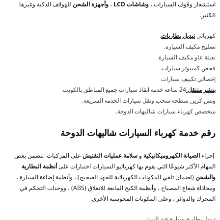
استشعار وقوف السيارات ،
وشاشات LCD
،
وأجهزة الشحن
للهواتف الذكية وغيرها
الكثير.
كهربائي
تبديل بطاريات
.
تصليح مكيف السيارة.
نعبئة عاو مكيف السيارة.
فحص كمبيوتر سيارات.
إخصائي تكييف سيارات
بنشر متنقل
24 ساعة خدمة انقاذ سيارات جميع المناطق بالكويت.
ونش كرين سطحة سحب ونقل سيارات الخدمة السريعة.
متخصص كهرباء سيارات شاليهات الدوحة.
رقم خدمة كهرباء السيارات شاليهات الدوحة
إجراء
الصيانة الكهروميكانيكية
و
سلامة عمليات التفتيش
على المركبات. تتضمن بعض
المهام الأكثر شيوعًا التي يقوم بها كهربائيو السيارات اختبارات على
أنظمة البطارية
والشحن
(لضمان تلقي المكونات الكهربائية للجهد الصحيح) ، وأنظمة إضاءة السيارة ،
ومحاذاة شعاع المصباح ، وأنظمة الكبح المانعة للانغلاق (ABS) ، ووحدات التحكم في
المحرك والدوائر ، وعلى المكونات المحوسبة الأخرى.
تبديل بطارية سيارة عند البيت.