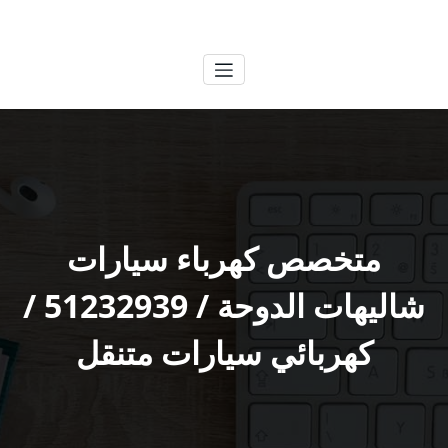
لتجاوز
الكويتية
خدمات وظائف بالكويت
لى
لمحتوى
متخصص كهرباء سيارات
شاليهات الدوحة / 51232939‬ /
كهربائي سيارات متنقل