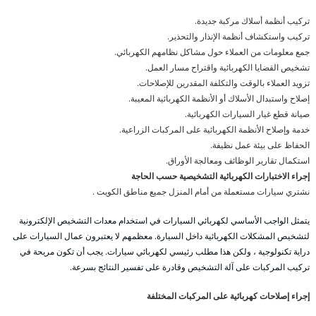
تركيب أنظمة أسلاك مركبة جديدة.
تركيب واستكشاف أنظمة الإنذار والتحذير.
جمع معلومات من العملاء حول مشاكل نظامهم الكهربائي.
تشخيص القضايا الكهربائية واقتراح مسار العمل.
تزويد العملاء بالوقت والتكلفة المقدرين للإصلاحات.
إصلاح واستبدال الأسلاك أو الأنظمة الكهربائية المعيبة.
صيانة قطع غيار السيارات الكهربائية.
خدمة وإصلاح الأنظمة الكهربائية على المركبات الزراعية.
الحفاظ على بيئة عمل نظيفة.
استكمال تقارير الوظائف ومعالجة الأوراق.
إجراء الاختبارات الكهربائية التشخيصية حسب الحاجة
نشتري سيارات مستعملة من أمام المنزل جميع مناطق الكويت .
يتمثل الواجب الأساسي لكهربائي السيارات في استخدام معدات التشخيص الإلكترونية
لتشخيص المشكلات الكهربائية داخل السيارة. معظمهم لا يعتبرون عمال السيارات على
دراية تكنولوجية ، ولكن هذا مطلب رئيسي لكهربائي سيارات. يجب أن تكون مريحة في
تركيب المركبات على آلة التشخيص وقادرة على تفسير النتائج بسرعة.
إجراء إصلاحات كهربائية على المركبات المختلفة