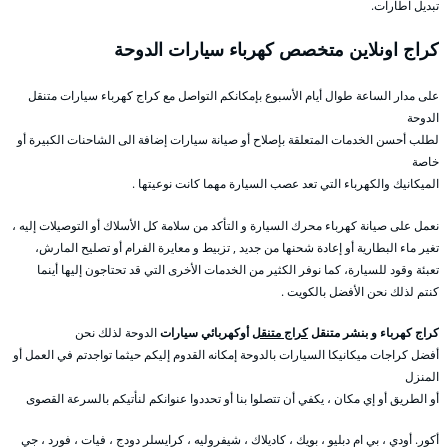
تبديل اطارات.
كراج اونلاين متخصص كهرباء سيارات الدوحة
على مدار الساعة طوال أيام الأسبوع بإمكانكم التواصل مع كراج كهرباء سيارات متنقل
الدوحة
لطلب أحسن الخدمات المتعلقة بإصلاح أو صيانة سيارات إضافة الى الشاحنات الكبيرة أو
خاصة
الميكانيك والكهرباء التي تعد عصب السيارة مهما كانت نوعيتها .
نعمل على صيانة كهرباء محرك السيارة و التأكد من سلامة كل الأسلاك أو التوصيلات إليه ،
تغير ماء البطارية أو إعادة شحنها من جديد , تزبيط و معايرة الفرام أو تصليح المارش،
تعبئة وقود للسيارة، كما نوفر الكثير من الخدمات الأخرى التي قد تحتاجون إليها أينما
كنتم لذلك نحن الأفضل بالكويت .
كراج كهرباء و بنشر متنقل
كراج متنقل
أوكهربائي سيارات
الدوحة لذلك نحن
أفضل كراجات ميكانيكا السيارات بالدوحة إمكانه القدوم إليكم حيثما تواجدتم في العمل أو
المنزل
أو الطريق أو إي مكان ، يكفي أن تتصلوا بنا أو تحددوا عنوانكم لنأتيكم بالسرعة القصوى
أكور. أودي ، بي ام دبليو ، بويك ، كاديلاك ، شيفروليه ، كرايسلر دودج ، فيات ، فورد ، جي