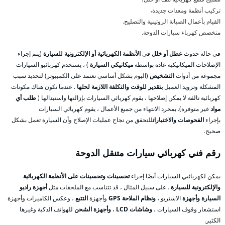
تركيب أنظمة ومعدات جديدة،
القيام بأعمال الصيانة الروتينية والتصليح.
متخصص كهرباء سيارات الدوحة.
في حالة حدوث
عطل أو خلل
في
الأنظمة الكهربائية أو الإلكترونية للسيارة
(يتم إجراء
الإصلاحات الميكانيكية عادة بواسطة
ميكانيكي السيارة
) ، يستخدم كهربائيو السيارات
مجموعة من أدوات
التشخيص
(اليوم بشكل أساسي تعتمد على الكمبيوتر) لتحديد سبب
المشكلة وتزويد العميل
بتقدير للوقت والتكلفة اللازمة لحلها
. عندما تكون هناك مكونات
كهربائية تالفة لا يمكن إصلاحها ، يقوم كهربائي السيارات بإزالتها واستبدالها (
طلب أي
مواد
غير متوفرة). بمجرد الانتهاء من جميع الأعمال ، يقوم كهربائي السيارات
بإجراء
الفحوصات والاختبارات
للتحقق من نجاح عمليات الإصلاح وأن السيارة تعمل بشكل
صحيح.
رقم فني كهربائي سيارات متنقل الدوحة
يمكن لكهربائيي السيارات أيضًا إجراء
تحسينات وتحسينات على الأنظمة الكهربائية
والإلكترونية للسيارة
. على سبيل المثال ، قد تتناسب مع الملحقات مثل
أجهزة راديو
السيارة وأجهزة
الاستريو ،
ونظام الملاحة GPS
وأجهزة
التتبع
، وعكس الكاميرات وأجهزة
استشعار وقوف السيارات ،
وشاشات LCD
،
وأجهزة الشحن
للهواتف الذكية وغيرها
الكثير.