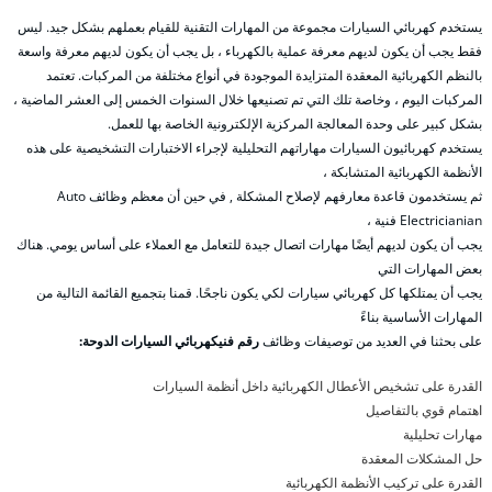
يستخدم كهربائي السيارات مجموعة من المهارات التقنية للقيام بعملهم بشكل جيد. ليس
فقط يجب أن يكون لديهم معرفة عملية بالكهرباء ، بل يجب أن يكون لديهم معرفة واسعة
بالنظم الكهربائية المعقدة المتزايدة الموجودة في أنواع مختلفة من المركبات. تعتمد
المركبات اليوم ، وخاصة تلك التي تم تصنيعها خلال السنوات الخمس إلى العشر الماضية ،
بشكل كبير على وحدة المعالجة المركزية الإلكترونية الخاصة بها للعمل.
يستخدم كهربائيون السيارات مهاراتهم التحليلية لإجراء الاختبارات التشخيصية على هذه
الأنظمة الكهربائية المتشابكة ،
ثم يستخدمون قاعدة معارفهم لإصلاح المشكلة , في حين أن معظم وظائف Auto
Electricianian فنية ،
يجب أن يكون لديهم أيضًا مهارات اتصال جيدة للتعامل مع العملاء على أساس يومي. هناك
بعض المهارات التي
يجب أن يمتلكها كل كهربائي سيارات لكي يكون ناجحًا. قمنا بتجميع القائمة التالية من
المهارات الأساسية بناءً
على بحثنا في العديد من توصيفات وظائف
رقم فنيكهربائي السيارات الدوحة:
القدرة على تشخيص الأعطال الكهربائية داخل أنظمة السيارات
اهتمام قوي بالتفاصيل
مهارات تحليلية
حل المشكلات المعقدة
القدرة على تركيب الأنظمة الكهربائية