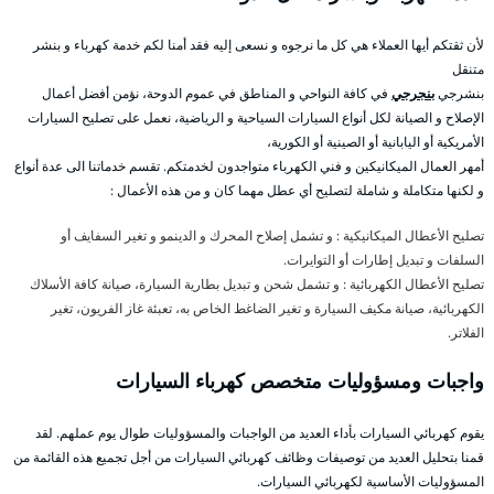
لأن ثقتكم أيها العملاء هي كل ما نرجوه و نسعى إليه فقد أمنا لكم خدمة كهرباء و بنشر
متنقل
بنشرجي
بنجرجي
في كافة النواحي و المناطق في عموم الدوحة، نؤمن أفضل أعمال
الإصلاح و الصيانة لكل أنواع السيارات السياحية و الرياضية، نعمل على تصليح السيارات
الأمريكية أو اليابانية أو الصينية أو الكورية،
أمهر العمال الميكانيكين و فني الكهرباء متواجدون لخدمتكم. تقسم خدماتنا الى عدة أنواع
و لكنها متكاملة و شاملة لتصليح أي عطل مهما كان و من هذه الأعمال :
تصليح الأعطال الميكانيكية : و تشمل إصلاح المحرك و الدينمو و تغير السفايف أو
السلفات و تبديل إطارات أو التوايرات.
تصليح الأعطال الكهربائية : و تشمل شحن و تبديل بطارية السيارة، صيانة كافة الأسلاك
الكهربائية، صيانة مكيف السيارة و تغير الضاغط الخاص به، تعبئة غاز الفريون، تغير
الفلاتر.
واجبات ومسؤوليات متخصص كهرباء السيارات
يقوم كهربائي السيارات بأداء العديد من الواجبات والمسؤوليات طوال يوم عملهم. لقد
قمنا بتحليل العديد من توصيفات وظائف كهربائي السيارات من أجل تجميع هذه القائمة من
المسؤوليات الأساسية لكهربائي السيارات.