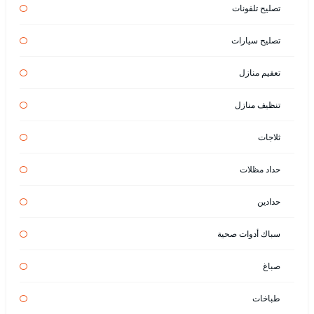
تصليح تلفونات
تصليح سيارات
تعقيم منازل
تنظيف منازل
ثلاجات
حداد مظلات
حدادين
سباك أدوات صحية
صباغ
طباخات