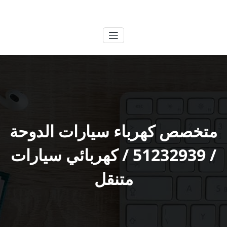
لتجاوز
الكويتية
خدمات وظائف بالكويت
لى
لمحتوى
متخصص كهرباء سيارات الدوحة
/ 51232939‬ / كهربائي سيارات
متنقل