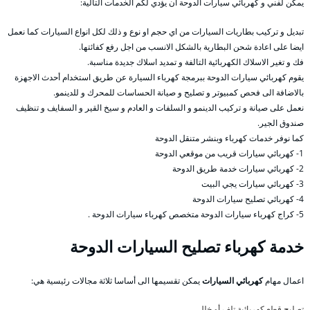
يمكن لفني و كهربائي سيارات الدوحة ان يؤدي لكم الخدمات التالية:
تبديل و تركيب بطاريات السيارات من اي حجم او نوع و ذلك لكل انواع السيارات كما نعمل
ايضا على اعادة شحن البطارية بالشكل الانسب من اجل رفع كفائتها.
فك و تغير الاسلاك الكهربائية التالفة و تمديد اسلاك جديدة مناسبة.
يقوم كهربائي سيارات الدوحة ببرمجة كهرباء السيارة عن طريق استخدام أحدث الاجهزة
بالاضافة الى فحص كمبيوتر و تصليح و صيانة الحساسات للمحرك و للدينمو.
نعمل على صيانة و تركيب الدينمو و السلفات و العادم و سيخ القير و السفايف و تنظيف
صندوق الجير.
كما نوفر خدمات كهرباء وبنشر متنقل الدوحة
1- كهربائي سيارات قريب من موقعي الدوحة
2- كهربائي سيارات خدمة طريق الدوحة
3- كهربائي سيارات يجي البيت
4- كهربائي تصليح سيارات الدوحة
5- كراج كهرباء سيارات الدوحة متخصص كهرباء سيارات الدوحة .
خدمة كهرباء تصليح السيارات الدوحة
اعمال مهام
كهربائي السيارات
يمكن تقسيمها الى أساسا ثلاثة مجالات رئيسية هي:
تصليح قطع كهربائية تلف أو خلل،