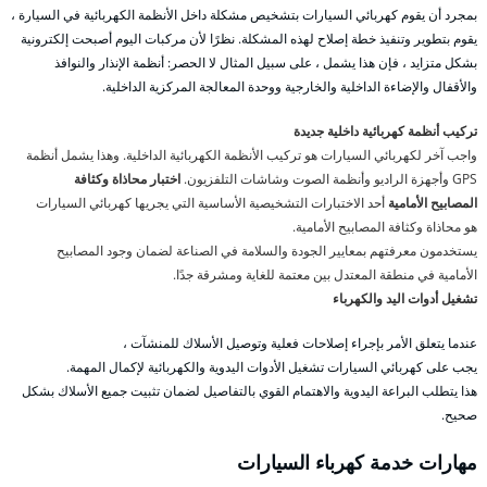
بمجرد أن يقوم كهربائي السيارات بتشخيص مشكلة داخل الأنظمة الكهربائية في السيارة ،
يقوم بتطوير وتنفيذ خطة إصلاح لهذه المشكلة. نظرًا لأن مركبات اليوم أصبحت إلكترونية
بشكل متزايد ، فإن هذا يشمل ، على سبيل المثال لا الحصر: أنظمة الإنذار والنوافذ
والأقفال والإضاءة الداخلية والخارجية ووحدة المعالجة المركزية الداخلية.
تركيب أنظمة كهربائية داخلية جديدة
واجب آخر لكهربائي السيارات هو تركيب الأنظمة الكهربائية الداخلية. وهذا يشمل أنظمة
GPS وأجهزة الراديو وأنظمة الصوت وشاشات التلفزيون.
اختبار محاذاة وكثافة
المصابيح الأمامية
أحد الاختبارات التشخيصية الأساسية التي يجريها كهربائي السيارات
هو محاذاة وكثافة المصابيح الأمامية.
يستخدمون معرفتهم بمعايير الجودة والسلامة في الصناعة لضمان وجود المصابيح
الأمامية في منطقة المعتدل بين معتمة للغاية ومشرقة جدًا.
تشغيل أدوات اليد والكهرباء
عندما يتعلق الأمر بإجراء إصلاحات فعلية وتوصيل الأسلاك للمنشآت ،
يجب على كهربائي السيارات تشغيل الأدوات اليدوية والكهربائية لإكمال المهمة.
هذا يتطلب البراعة اليدوية والاهتمام القوي بالتفاصيل لضمان تثبيت جميع الأسلاك بشكل
صحيح.
مهارات خدمة كهرباء السيارات