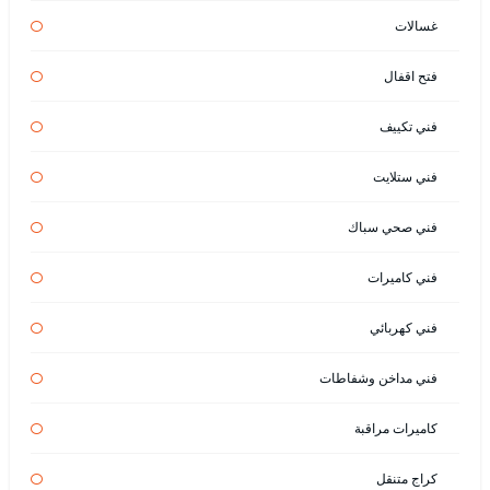
غسالات
فتح اقفال
فني تكييف
فني ستلايت
فني صحي سباك
فني كاميرات
فني كهربائي
فني مداخن وشفاطات
كاميرات مراقبة
كراج متنقل