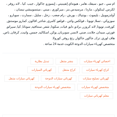
ام سي ، جيو ، سيفك، هامر ، هيونداي إنفينيتي ، إيسوزو. جاكوار ، جيب. كيا ، لاند روفر ،
لكزس, لينكولن ، مازدا ، مرسيدس بنز ، ميركوري ، ميني ، ميتسوبيشي نيسان ،
أولدزموبيل ، بليموث ، بونتياك ، بورش ، رام صعب ، زحل ، سليل ، سمارت ، سوبارو ،
سوزوكي ، تسلا, تويوتا ، فولكس واجن ، فولفو, كامري, شاجر, افالون, كمارو, موستنق,
كورفت, تويوتا, لاند كروزر, برادو, دايو, فيات, سكودا, شفر, سنتافيه, سوناتا, كيا, سيراتو,
فورتي, سيدان, جلانت, صني, لانسر, سوبربان, يوكن, اسكاليد, جمس, وانيت, كرفان, باص,
هاف لوري, ترك, جاكور, جاكوار, رتج روفر, كورولا.
متخصص كهرباء سيارات الدوحة الكويت خدمة 24 ساعة .
اخصائي كهرباء سيارات
بنشر متنقل
تبديل بطارية
كراج كهرباء سيارات
كراج متنقل
كهربائي السيارات
كهربائي تصليح سيارات
كهربائي سيارات الدوحة
كهربائي سيارات متنقل
متخصص كهرباء سيارات
متخصص كهرباء سيارات الدوحة
معلم كهربائي سيارات