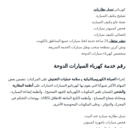
كهربائي
تبديل بطاريات
.
تصليح مكيف السيارة.
نعبئة عاو مكيف السيارة.
فحص كمبيوتر سيارات.
إخصائي تكييف سيارات
بنشر متنقل
24 ساعة خدمة انقاذ سيارات جميع المناطق بالكويت.
ونش كرين سطحة سحب ونقل سيارات الخدمة السريعة.
متخصص كهرباء سيارات الدوحة.
رقم خدمة كهرباء السيارات الدوحة
إجراء
الصيانة الكهروميكانيكية
و
سلامة عمليات التفتيش
على المركبات. تتضمن بعض
المهام الأكثر شيوعًا التي يقوم بها كهربائيو السيارات اختبارات على
أنظمة البطارية
والشحن
(لضمان تلقي المكونات الكهربائية للجهد الصحيح) ، وأنظمة إضاءة السيارة ،
ومحاذاة شعاع المصباح ، وأنظمة الكبح المانعة للانغلاق (ABS) ، ووحدات التحكم في
المحرك والدوائر ، وعلى المكونات المحوسبة الأخرى.
تبديل بطارية سيارة عند البيت.
فحص سيارات باجهزة كمبيوتر.