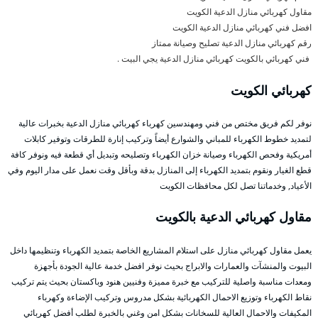
مقاول كهربائي منازل الدعية الكويت
افضل فني كهربائي منازل الدعية الكويت
رقم كهربائي منازل الدعية تصليح وصيانة ممتاز
فني كهربائي بالكويت كهربائي منازل الدعية يجي البيت .
كهربائي الكويت
نوفر لكم فريق مختص من فني ومهندسين كهرباء كهربائي منازل الدعية بخبرات عالية
لتمديد خطوط الكهرباء للمباني والشوارع أيضاً وتركيب إنارة للطرقات وتوفير كابلات
أمريكية وفحص الكهرباء وصيانة خزان الكهرباء وتصليحه وتبديل أي قطعة فيه ونوفر كافة
قطع الغيار ونقوم بتمديد الكهرباء إلى المنازل بدقة وبأقل وقت نعمل على مدار اليوم وفي
الأعياد, وخدماتنا تصل لكل محافظات الكويت
مقاول كهربائي الدعية بالكويت
يعمل مقاول كهربائي منازل على استلام المشاريع الخاصة بتمديد الكهرباء وتنظيمها داخل
البيوت والمنشآت والعمارات والابراج بحيث نوفر افضل خدمة عالية الجودة بأجهزة
ومعدات مناسبة واصلية للتركيب مع خبرة مميزة وفنيين هنود وباكستان بحيث يتم تركيب
نقاط الكهرباء وتوزيع الاحمال الكهربائية بشكل مدروس وتركيب الإضاءة وكهرباء
المكيفات والاحمال العالية للسخانات بشكل امن وغني بالخبرة لطلب أفضل كهربائي