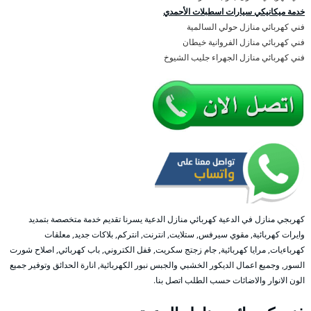
خدمة ميكانيكي سيارات اسطبلات الأحمدي
فني كهربائي منازل حولي السالمية
فني كهربائي منازل الفروانية خيطان
فني كهربائي منازل الجهراء جليب الشيوخ
كهربجي منازل في الدعية كهربائي منازل الدعية يسرنا تقديم خدمة متخصصة بتمديد
وايرات كهربائية, مقوي سيرفس, ستلايت, انترنت, انتركم, بلاكات جديد, معلقات
كهرباءيات, مرايا كهربائية, جام زجتج سكريت, قفل الكتروني, باب كهربائي, اصلاح شورت
السور, وجميع اعمال الديكور الخشبي والجبس نبور الكهربائية, انارة الحدائق وتوفير جميع
الون الانوار والاضائات حسب الطلب اتصل بنا.