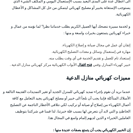
الى أعطال عدة على المدى البعيد بسبب الإستعمال اليومي و المكثف الشيء الذي
يستوجب الإستعانة بخبير أو مصليح كهربائي ليتمكن من حل كل المشاكل و الأعطال
الكهربائية.
و لخدمة مميزة ننصحك أيها العميل الكريم بطلب خدماتنا نظرا” لما نؤمنه من عمال و
خبراء كهربائين يتمتعون بخبرات واسعة و منها :
إتقان أي عمل في مجال صيانة و إصلاح الكهرباء.
مهارة في إستعمال وسائل و معدات التصليح الكهربائية.
إستعداد تام للعمل و تقديم الخدمة في أي وقت يطلب منه.
خبير كهرباء المنازل وفني
فتح اقفال
الأبواب الكهربائية مركز كهربائي منازل الدعية .
مميزات كهربائي منازل الدعية
عندما نريد أن نقوم بإجراء تمديد كهربائي للمنزل الجديد أو تغير التمديدات القديمة التالفة و
الأسلاك المتآكلة فإننا يجب أن نلجأ الى خبير أو مصلح كهربائي يجيد التعامل مع كافة
أعمال الكهرباء من إصلاح أو صيانة أو تركيب لكي نتلافى الأخطار الناجمة عن التصليح
الخاطئ و التي لابد أن نتعرض لها بسبب قلة خبرتنا، لذا قمنا في شركتنا بتوظيف
العاملين الخبراء و الذين لديهم إلمام واسع في المجال هذا.
إن الخبير الكهربائي يجب أن يتمتع بصفات عديدة منها :