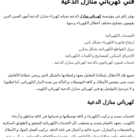
فني كهربائي منازل الدعية
نوفر لكم في مؤسسة
كهربائي منازل
الدعية صيانة كهرباء منازل الدعية أمهر الفنين الذين
يقومون بتصليح مختلف أعطال الكهرباء و منها :
الصدمات الكهربائية.
ارتفاع فاتورة الكهرباء بشكل كبير.
نزول القواطع الكهربائية بشكل متكرر.
الإحتراق المتكرر للمصابيح و الليدات الكهربائية.
خدمات فنيون كهربائيون بالدعية كهربائي منازل الدعية .
جميع تلك الأعطال بإمكاننا التعامل معها و إصلاحها بالشكل الذي يرضي عملائنا الأفاضل
حيث نعنى بفحص الأسلاك و كافة التوصيلات و التأكد من شدة التيار الكهربائي، لذا اطلبونا
و لا تترددوا بالتواصل نع فني كهربائي منازل الدعية كهربائي الكويت.
كهربائي منازل الدعية
لخدمات تمديد و تركيب الكهرباء و كافة توصيلاتها و خدماتها في كافة مناطق و أرجاء
الكويت، نتعهد بالقيام بتمديد و تشطيب كل الخدمات الكهربائية للشقق و الطوابق السكنية
و التجمعات و المنازل، خبرة عالية و أعمال في غاية الدقة، تركيب أفضل المواد و الأسلاك
و القواطع و أجهزة الإنارة ذات الكفاءة و التي نقدمها مع الكفالة و الضمانفي مركز ورشة