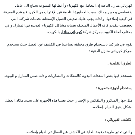
كهربائي منازل الدعية إن التعامل مع الكهرباء و أعطالها المتنوعة يحتاج الى عامل
إختصاصي و خبير و ذلك بسبب الخطورة الناجمة عن الإقتراب من الكهرباء و عدم المعرفة
في كيفية إصلاحها، و لذلك يجب عليك صديقي العميل الإستعانة بخدمات شركتنا التي
تخصصت بتقديم كافة الأعمال المتعلقة بصيانة مشاكل الكهرباء العديدة في المنازل و في
مختلف أنحاء الكويت بمركز شركة
كهربائي منازل
بالكويت.
نقوم في شركتنا باستخدام طرق مختلفة تساعدنا في الكشف عن العطل حيث نستخدم
بمركز كهربائي منازل الدعية :
الطرق التقليدية :
نستخدم فيها بعض المعدات اليدوية كالمفكات و البطاريات و ذلك ضمن المنازل و البيوت.
إستخدام أجهزة متطورة :
مثل جهاز الميكرو و التلفكس و الإختبار، حيث تعيننا هذه الأجهزة على تحديد مكان العطل
بشكل دقيق للقيام بإصلاحه.
الكشف الفيزيائي :
و التي تعتبر طريقة دقيقة للغاية في الكشف عن العطل ثم القيام بإصلاحه.