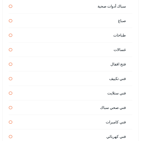
سباك أدوات صحية
صباغ
طباخات
غسالات
فتح اقفال
فني تكييف
فني ستلايت
فني صحي سباك
فني كاميرات
فني كهربائي