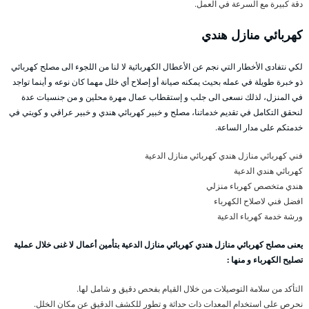
دقة كبيرة مع السرعة في العمل.
كهربائي منازل هندي
لكي نتفادى الأخطار التي نجم عن الأعطال الكهربائية لا لنا من اللجوء الى مصلح كهربائي
ذو خبرة طويلة في عمله بحيث يمكنه صيانة أو إصلاح أي خلل مهما كان نوعه و أينما تواجد
في المنزل، لذلك نسعى الى جلب و إستقطاب عمال مهرة محلين و من جنسيات عدة
لنحقق التكامل في تقديم خدماتنا، مصلح و خبير كهربائي هندي و خبير عراقي و كويتي في
خدمتكم على مدار الساعة.
فني كهربائي منازل هندي كهربائي منازل الدعية
كهربائي هندي الدعية
هندي متخصص كهرباء منزلي
افضل فني لاصلاح الكهرباء
ورشة خدمة كهرباء الدعية
يعنى مصلح كهربائي منازل هندي كهربائي منازل الدعية بتأمين أعمال لا غنى خلال عملية
تصليح الكهرباء و منها :
التأكد من سلامة التوصيلات من خلال القيام بفحص دقيق و شامل لها.
نحرص على استخدام المعدات ذات حداثة و تطور للكشف الدقيق عن مكان الخلل.