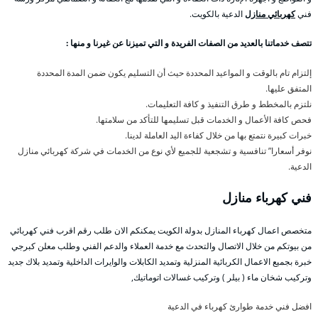
فني
كهربائي منازل
الدعية بالكويت.
تتصف خدماتنا بالعديد من الصفات الفريدة و التي تميزنا عن غيرنا و منها :
إلتزام تام بالوقت و المواعيد المحددة حيث أن التسليم يكون ضمن المدة المحددة
المتفق عليها.
نلتزم بالمخطط و طرق التنفيذ و كافة التعليمات.
فحص كافة الأعمال و الخدمات قبل تسليمها للتأكد من سلامتها.
خبرات كبيرة نتمتع بها من خلال كفاءة اليد العاملة لدينا.
نوفر أسعارا” تنافسية و تشجعية للجميع لأي نوع من الخدمات في شركة كهربائي منازل
الدعية.
فني كهرباء منازل
متخصص اعمال كهرباء المنازل بدولة الكويت يمكنكم الان طلب رقم اقرب فني كهربائي
من بيوتكم من خلال الاتصال والتحدث مع خدمة العملاء والدعم الفني وطلب معلن كبرجي
خبرة بجميع الاعمال الكربائية المنزلية وتمديد الكابلات والوايرات الداخلية وتمديد بلاك جديد
وتركيب شخان ماء ( بيلر ) وتركيب غسالات اتوماتيك,
افضل فني خدمة طوارئ كهرباء في الدعية