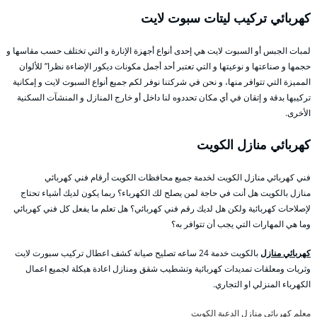
كهربائي تركيب ليتات سبوت لايت
لمبات الجبس أو السبوت لايت هي إحدى أنواع أجهزة الإنارة و التي تختلف حسب مقاسها و
حجمها و صناعتها و نوعيتها و التي تعتبر أحد أجمل مكونات ديكور الإضاءة نظرا” للألوان
المميزة التي تتوافر منها، و نحن في شركتنا نوفر لكم جميع أنواع السبوت لايت و إمكانية
تركيبها بدقة و إتقان في أي مكان تحددوه لنا داخل أو خارج المنازل و المنشآت السكنية
الأخرى.
كهربائي منازل الكويت
فني كهربائي منازل الكويت لخدمة جميع محافظات الكويت أرقام فني كهربائي
منازل بالكويت هل أنت في حاجة لمن يصلح لك الكهرباء؟ ربما يكون لديك أشياء تحتاج
لإصلاحات كهربائية ولكن هل لديك رقم فني كهربائي؟ هل تعلم ما يفعل كل فني كهربائي
وما هي المهارات التي يجب أن تتوافر به؟
كهربائي منازل
بالكويت خدمة 24 ساعه تصليح صيانة كشف اعطال تركيب سبورت لايت
وثريات ومعلقات تمديدات كهربائية وتشطيب شقق ومنازل اعادة هيكلة لجميع اعمال
الكهرباء المنزلي او التجاري.
معلم كهربائي منازل الدعية الكويت