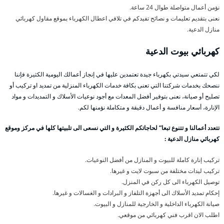
نؤمن أعمال متواصلة طوال 24 ساعة.
نعنى بتقديم تعليمات و نصائح تفيدكم في تلافي اعطال الكهرباء بموقع مقاول كهربائي
منازل الدعية.
كهربائي بيوت الدعية
لكي تتمتعي سيدتي بكهرباء جيدة تعتمدين عليها في إنجاز أعمالك اليومية الكثيرة فإننا
ننصحك بخدمات شركتنا التي تعنى بكافة خدمات الكهرباء المنزلية من تمديد او تركيب أو
تصليح أو صيانة، نعنى بتوفير أفضل المعدات مع أجود نوعيات الأسلاك و التمديدات و مواد
الإنارة، أسعار منافسة و أعمال دقيقة و متكاملة نؤمنها لكم.
تتعدد أعمالنا و تتنوع تبعا” لحاجاتكم الكثيرة و التي نسعى الى تلبيتها كلها في مركز وموقع
كهربائي منازل الدعية :
تركيب إنارة كاملة للبيوت و المنازل من أفضل النوعيات.
تركيب ليدات مختلفة من سبوت لايت و غيرها.
توصيل الكهرباء الى كل ركن في المنزل.
إحكام تمديد الأسلاك الى أجهزة التلفاز و البرادات و الغسالات و غيرها.
صيانة الكهرباء الداخلية و الخارجية للمنازل و البيوت.
اطلب الان اقرب فني كهربائي من موقعي.