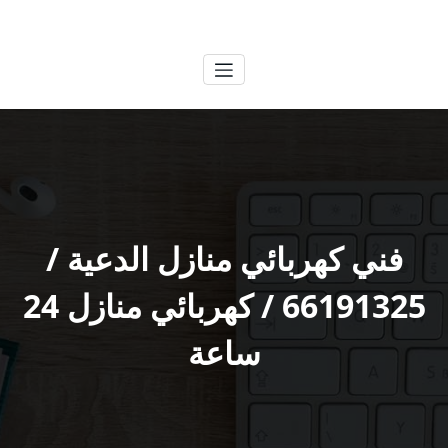
لتجاوز
الكويتية
خدمات وظائف بالكويت
لى
لمحتوى
فني كهربائي منازل الدعية /
66191325 / كهربائي منازل 24
ساعة