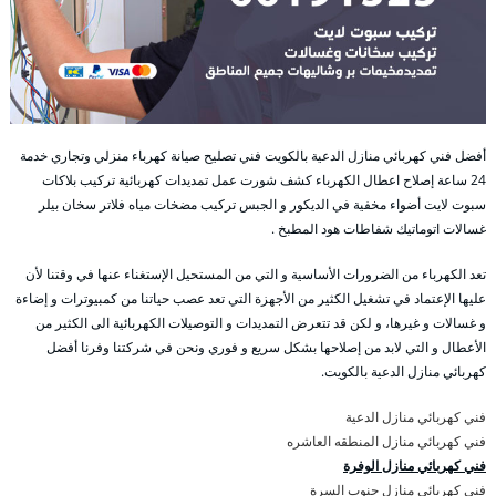
أفضل فني كهربائي منازل الدعية بالكويت فني تصليح صيانة كهرباء منزلي وتجاري خدمة
24 ساعة إصلاح اعطال الكهرباء كشف شورت عمل تمديدات كهربائية تركيب بلاكات
سبوت لايت أضواء مخفية في الديكور و الجبس تركيب مضخات مياه فلاتر سخان بيلر
غسالات اتوماتيك شفاطات هود المطبخ .
تعد الكهرباء من الضرورات الأساسية و التي من المستحيل الإستغناء عنها في وقتنا لأن
عليها الإعتماد في تشغيل الكثير من الأجهزة التي تعد عصب حياتنا من كمبيوترات و إضاءة
و غسالات و غيرها، و لكن قد تتعرض التمديدات و التوصيلات الكهربائية الى الكثير من
الأعطال و التي لابد من إصلاحها بشكل سريع و فوري ونحن في شركتنا وفرنا أفضل
كهربائي منازل الدعية بالكويت.
فني كهربائي منازل الدعية
فني كهربائي منازل المنطقه العاشره
فني كهربائي منازل الوفرة
فني كهربائي منازل جنوب السرة