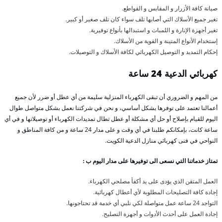
صيانة كافة الأزرار و المقابس و القواطع.
تغير جميع الأسلاك التي أصابها تلف سواء كان تلف صغير أو كبير.
تغير أجهزة الإنارة و اللمبات و استبدالها بأنواع توفيرية.
إستخدام الأنواع المتينة و القوية من الأسلاك.
إحكام التمديد و التوصيل الكهربائي لكافة الأسلاك و التوصيلات.
كهربائي الدعية 24 ساعة
من المهم و الضروري أن تبقى الكهرباء المنزلية سليمة من أي عطل أو ضرر لأن جميع
أعمالنا تعتمد على توفرها بشكل أساسي، و نحن في شركتنا نعمل بشكل متواصل طوال
اليوم للقيام بإصلاح أو حل أي مشكلة أو عطل تطال تمديدات الكهرباء أو توصيلاتها و في أي
ساعة كانت، بإمكانكم طلبنا في أي وقت و على مدار 24 ساعة و من كافة المناطق و
النواحي في فنى كهربائي منازل الدعية الكويت.
تمتاز خدماتنا التي نسعى الى توفيرها على مدار اليوم ب :
العمل المتقن الذي يؤدى على يد أكفأ مصلحي الكهرباء.
إجادة كافة التصليحات المطلوبة لأي أعطال كهربائية.
التواجد 24 ساعة عمل متواصلة لكي نلبي أي خدمة قد تحتاجونها.
إجادة العمل على أحدث الأدوات و أجهزة التصليح.