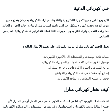
فني كهربائي الدعية
الان ومع تطور جميع الاجهزة اللكترونية والتلفونات ودارات الكهرباء يجب ان يتمتع جميع
بيوت الدعية بخدمة كهرباء بشكل احترافي ولعدة اسباب مثل ارتفاع درجات الحرارة العالية
جدا وعدم التحمل ولو لدقائق بدون الكهرباء فاننا عمانا علة توفير خدمة كهربائية افضل من
السابق,
يعمل الخبير كهربائي منازل الدعية الكهربائي على تقديم الأعمال التالية :
صيانة كافة الوصلات و التمديدات الى الأجهزة الكهربائية.
توصيل الكهرباء الى كافة الأدوات و التجهيزات الكهربائية.
توزيع اللمبات و أجهزة الإنارة داخل و خارج المنازل.
إصلاح أي مشكلة في عداد الكهرباء و القواطع.
فحص و تصليح المقابس و المآخذ الكهربائية.
كيف تختار كهربائي
منازل
لقضاء حاجاتنا اليومية لابد لنا من استخدام الكهرباء سواء في العمل أو في المنزل لأن
جميع أعمالنا ترتبط بالكهرباء و استخدامها، و قد تتعرض التمديدات و التوصيلات الكهربائية