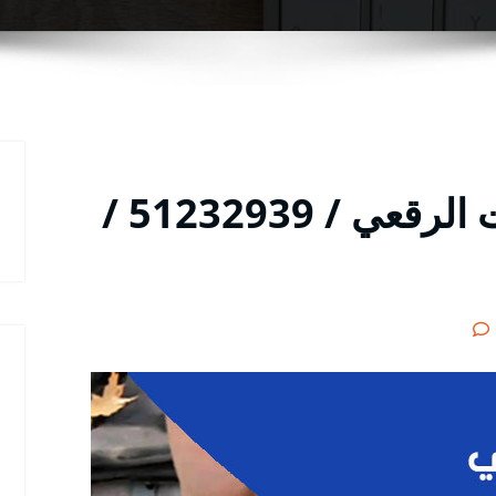
متخصص كهرباء سيارات الرقعي / 51232939‬ /