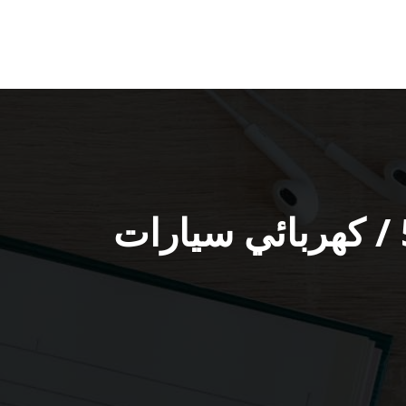
متخصص كهرباء سيارات الرقعي / 51232939‬ / كهربائي سيارات