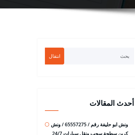
انتقال
أحدث المقالات
ونش ابو حليفة رقم / 65557275 / ونش
كرين سطحة سحب ونقل سيارات 24/7