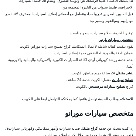
لذا يمكنك الاعتماد علينا فرضائك هو أولويتنا القصوى، ونقدم لك خدمة السيارات
الاحترافية، فلدينا سنوات من الخبرة المجمعة من
قبل الفنيين المدربين تدريبا جدا، ونتعامل مع أخصائي إصلاح السيارات المحترف لأننا نقدر
مهاراتهم ومواقفهم ونتميز ب:
توفيرنا لخدمة اصلاح سيارات بسعر مناسب.
متخصص سيارات يارس
نقوم بتقديم كفالة شاملة لأعمال الميكانيك كراج تصليح سيارات مورانو الكويت
ضمان الدقة والجودة العالية في خدمة إصلاح السيارات.
نقدم خدمة ورشة كهربائي أودي لكافة السيارات الكورية والأمريكية واليابانية والأوروبية
أيضا.
بنشر متنقل
24 ساعة دميع مناطق الكويت
تصليح سيارات
متنقل الكويت خدمة 24 ساعة .
كراج
تصليح سيارات مرسيدس
بالكويت
للاستعلام وطلب الخدمة تواصل هاتفيا كما يمكنكم التواصل ايضا على الكويت
متخصص سيارات مورانو
إن كنت تبحث عن خدمة
كراج متنقل
صيانة سيارات وأمهر ميكانيكي وكهربائي سيارات؟،
فنحن من يوفر لك هذه الخدمة من خلال كراج اصلاح سيارات ،