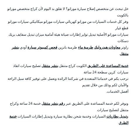
خل تبحث عن متخصص إصلاح سيارة مورانو؟ لا تقلق بد اليوم لأن كراج متخصص مورانو
بالكويت
وفر كل خدمات السيارات من مورانو كهربائي سيارات مورانو ميكانيكي سيارات مورانو
قطع غيار
سيارات مورانو الأصلية تبديل تواير إطارات صيانة هيئة أمامية ميزان تبديل سفايف بريك
دسكات
راوتر
معاونات هيدروليك
طرمبة ماء
طرمبة بانزين
فحص كمبيوتر سيارة
أودي
بنشر
متنقل
.
خدمة المساعدة على الطريق
الكويت كراج متنقل
بنشر متنقل
تصليح سيارات انقاذ
سيارات كرين سطحة 24 ساعة
نرحب بكم في خدماتنا المتعددة في شركتنا الرائدة ونعمل على توفير كافة سبل الراحة
والأمان لكم وذلك من خلال تقديم
أفضل الخدمات.
ونوفر لكم خدمة المساعدة على الطريق عبر
رقم بنشر متنقل
خدمة 24 ساعة وكراج
متنقل لتصليح سيارات
و
تبديل بطاريات
السيارات وخدمة شحن بطارية سيارة وتبديل إطارات السيارات
خدمة
الطرق