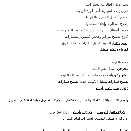
تغيير وملئ إطارات السيارات.
تبديل زيت السيارة بأجود أنواع الزيوت.
إصلاح أعطال الموتور والكهرباء.
إصلاح البطارية وإعادة تشغيلها.
فحص أعطال سيارات بأحدث الأساليب التكنولوجية.
كراج تصليح مورانو وفحص كمبيوتر للسيارات
بنسر متنقل
الكويت تبديل اطارات خدمة الطرق.
كهرباء وبنشر متنقل
خدمةبالكويت
بنجرجي
متنقل يجي البيت
بنشر وكهرباء
خدمة تصليح سيارات متنقلة الكويت
تصليح سيارات متنقل
الكويت خدمة
تصليح سيارات
تبديل بطاريات سيارات
ونوفر لك الصيانة الشاملة والفحص المتكامل لسيارتك لتحقيق قيادة آمنة على الطريق.
–
كراج متنقل الكويت
––
كراج سيارات
– كراج اون لاين
اول
كراج متنقل
لتصليح السيارات امام المنزل