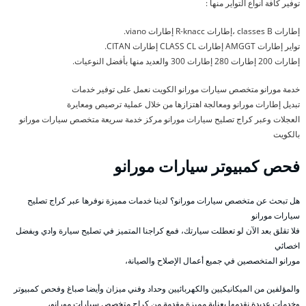
توفير كافة أنواع التواير منها :
إطارات classes B ،إطارات R-knacc إطارات viano.
تواير إطارات AMGGT إطارات CLASS CL إطارات CITAN.
إطارات 200 إطارات 280 إطارات 300 والعديد منها بأفضل النوعيات.
خدمة مورانو متخصص سيارات مورانو الكويت نعمل على توفير خدمات
تبديل إطارات مورانو ومعالجة اهتزازها من خلال عملية ترصيص ومعايرة
العجلات وعبر كراج تصليح سيارات مورانو مركز خدمة سريعة متخصص سيارات مورانو
بالكويت
فحص كمبيوتر سيارات مورانو
هل تبحث عن متخصص سيارات مورانو؟ لدينا خدمات مميزة نوفرها عبر كراج تصليح
سيارات مورانو
فلا تقلق بعد الآن لو تعطلت سيارتك، فمع كراجنا المتميز في تصليح سيارة وادي وبفضل
اخصائي
مورانو المتخصصين في جميع أعمال الإصلاح والصيانة،
والمؤلفين من الميكانيكيين والكهربائيين وحداد وفني ميزان وأيضا صباغ وفحص كمبيوتر
وخدمات عديدة نقدمها بعناية مميزة مقدمة من كراج متخصص سيارات مورانو،