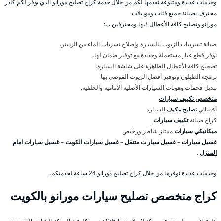
وخدمات عديدة ومتنوعة نقدمها لكم من خلال خدمة كراج تصليح مورانو الذي يوفر لكم كادر
محترف بصيانة جميع فئات وموديلات
مورانو وتصليح كافة الأعطال فيها ومحترفين ب:
صيانة تسريبات الزيوت بالسيارة وإصلاح تسربات الماء من الرديتر.
نوفر قطع غيار مستعملة وجديدة مع توفير ضمان لها.
تصحيح كافة الأعطال الظاهرة على شاشة السيارة.
برمجة الطبلون وتوفير أفضل الزيوت الموصى بها.
تبديل فحمات وهوبات السيارات الأصلية الأمامية والخلفية.
متخصص تكييف سيارات
أخصائي
تصليح مكيف
السيارة
كراج صيانة
تكييف سيارات
ميكانيكي سيارات
ممتاز شاطر ورخيص
غسيل سيارات
–
غسيل سيارات متنقل
–
غسيل سيارات الكويت
–
غسيل سيارات امام
المنزل
.
وخدمات عديدة نوفرها من خلال كراج تصليح مورانو 24 ساعة لخدمتكم.
كراج متخصص تصليح سيارات مورانو بالكويت
هل تعاني من البحث عن مركز لإصلاح سيارتك؟ نحن وبكل ثقة المركز الشامل الذي يقدم