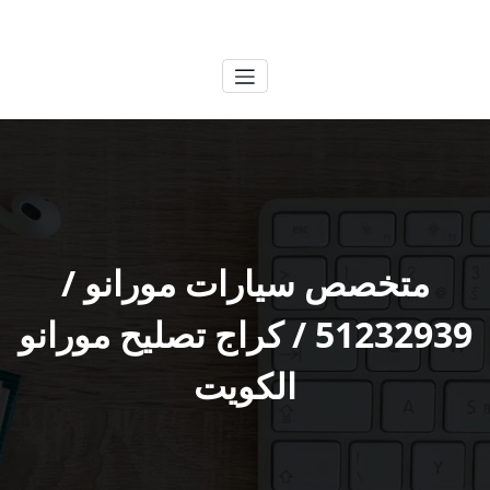
لتجاوز
الكويتية
خدمات وظائف بالكويت
لى
لمحتوى
متخصص سيارات مورانو /
51232939‬ / كراج تصليح مورانو
الكويت