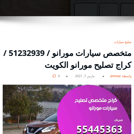
تصليح سيارات
متخصص سيارات مورانو / 51232939‬ /
كراج تصليح مورانو الكويت
بواسطة ammar
مارس 7, 2021
0