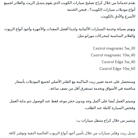
نقدم خدماتنا من خلال كراج تصليح سيارات الكويت الذي يقوم بتبديل الزيت والفلاتر لجميع
أنواع موديلات سيارات الكويت؟ ، فنحن الخدمة
الأسرع والأدق بالكويت،
ونهتم بصيانة وخدمة السيارات الألمانية ولدينا أفضل المعدات والأجهزة وأجود أنواع الزيوت
والفلاتر المناسبة لمحركات مورانو مثل:
Castrol magnatec 5w_30
Castrol magnatec 10w_40
Castrol Edge 5w_40
Castrol Edge 10w_60
وستحصل على خدمة تغيير زيت الماكينة مع الفلتر الأصلي لجميع الموديلات بأسعار
منافسة في الأسواق وبخدمة تستغرق أقل من نصف ساعة،
وسيتم العمل أيضا على أكمل وجه وبدون حجز موعد فقط عند الوصول تتم بداية العمل
وفحص السيارة كاملة عند الطلب،
ونتميز من خلال كراج متنقل سيارات ب:
تبديل زيت وفلتر سيارات من خلال تأمين أجود أنواع الزيوت العالمية النقية وتوفير كافة