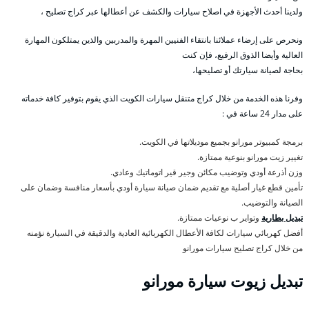
ولدينا أحدث الأجهزة في اصلاح سيارات والكشف عن أعطالها عبر كراج تصليح ،
ونحرص على إرضاء عملائنا بانتقاء الفنيين المهرة والمدربين والذين يمتلكون المهارة
العالية وأيضا الذوق الرفيع، فإن كنت
بحاجة لصيانة سيارتك أو تصليحها،
وفرنا هذه الخدمة من خلال كراج متنقل سيارات الكويت الذي يقوم بتوفير كافة خدماته
على مدار 24 ساعة في :
برمجة كمبيوتر مورانو بجميع موديلاتها في الكويت.
تغيير زيت مورانو بنوعية ممتازة.
وزن أذرعة أودي وتوضيب مكائن وجير قير اتوماتيك وعادي.
تأمين قطع غيار أصلية مع تقديم ضمان صيانة سيارة أودي بأسعار منافسة وضمان على
الصيانة والتوضيب.
تبديل بطارية
وتواير ب نوعيات ممتازة.
أفضل كهربائي سيارات لكافة الأعطال الكهربائية العادية والدقيقة في السيارة نؤمنه
من خلال كراج تصليح سيارات مورانو
تبديل زيوت سيارة مورانو