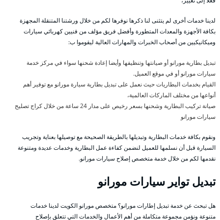
فعلا إلى تغيير،
لدينا خدمات أخرى لم يتثنى لنا ذكرها نوفرها لكم من خلال ورشتنا المتنقلة المجهزة
بكافة الأجهزة والمعدات المتطورة وأفضل فريق مؤلف من فنيين كهربائي سيارات
وميكانيكيين من أصحاب الخبرات والمهارات العالية ليقوموا ب:
تبديل بطارية مورانو أو صيانتها وتنظيفها وأيضا إعادة شحنها سواء في مركز خدمة
سيارات مورانو أو في موقع العميل.
القيام بخدمات البطاريات حيث نعمل على تبديل بطارية سيارة مورانو مع توفير أهم
أنواعها من مختلف الماركات العالمية،
صيانة تركيب البطارية وشحنها بسعر رخيص على مدار 24 ساعة من خلال كراج تصليح
سيارات مورانو
ونقوم بكافة خدمات البطارية وتبديلها بالطريقة الصحيحة مع توصيلها بعناية وتجريب
السيارة قبل أن نسلمها للعميل لنضمن كفاءة عمل البطارية وخدمات عديدة ومتنوعة
نقدمها لكم من خلال خدمة متخصص إصلاح سيارات مورانو.
تبديل تواير سيارات مورانو
هل تبحث عن خدمة تبديل إطارات مورانو؟ متخصص مورانو الكويت لدينا خدمات
متنوعة ونؤمن مجموعة متكاملة من أهم الأعمال والخدمات التي تتعلق بإصلاح