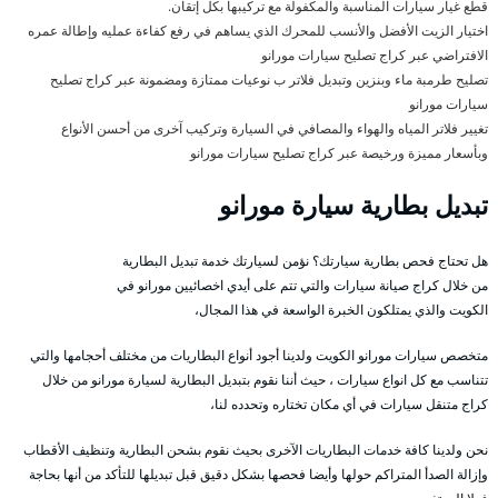
قطع غيار سيارات المناسبة والمكفولة مع تركيبها بكل إتقان.
اختيار الزيت الأفضل والأنسب للمحرك الذي يساهم في رفع كفاءة عمليه وإطالة عمره
الافتراضي عبر كراج تصليح سيارات مورانو
تصليح طرمبة ماء وبنزين وتبديل فلاتر ب نوعيات ممتازة ومضمونة عبر كراج تصليح
سيارات مورانو
تغيير فلاتر المياه والهواء والمصافي في السيارة وتركيب آخرى من أحسن الأنواع
وبأسعار مميزة ورخيصة عبر كراج تصليح سيارات مورانو
تبديل بطارية سيارة مورانو
هل تحتاج فحص بطارية سيارتك؟ نؤمن لسيارتك خدمة تبديل البطارية
من خلال كراج صيانة سيارات والتي تتم على أيدي اخصائيين مورانو في
الكويت والذي يمتلكون الخبرة الواسعة في هذا المجال،
متخصص سيارات مورانو الكويت ولدينا أجود أنواع البطاريات من مختلف أحجامها والتي
تتناسب مع كل انواع سيارات ، حيث أننا نقوم بتبديل البطارية لسيارة مورانو من خلال
كراج متنقل سيارات في أي مكان تختاره وتحدده لنا،
نحن ولدينا كافة خدمات البطاريات الآخرى بحيث نقوم بشحن البطارية وتنظيف الأقطاب
وإزالة الصدأ المتراكم حولها وأيضا فحصها بشكل دقيق قبل تبديلها للتأكد من أنها بحاجة