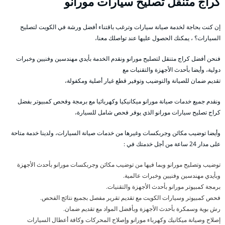
كراج متنقل تصليح سيارات مورانو
إن كنت بحاجة لخدمة صيانة سيارات وترغب باقتناء أفضل ورشة في الكويت لتصليح
السيارات؟ ، يمكنك الحصول عليها عند تواصلك معنا،
فنحن أفضل كراج متنقل لتصليح مورانو ونقدم الخدمة بأيدي مهندسين وفنيين وخبرات
دولية، وأيضا بأحدث الأجهزة والتقنيات مع
تقديم ضمان للصيانة والتوضيب وتوفير قطع غيار أصلية ومكفولة،
ونقدم جميع خدمات صيانة مورانو ميكانيكيا وكهربائيا مع برمجة وفحص كمبيوتر بفضل
كراج تصليح سيارات مورانو الذي يوفر فحص شامل للسيارة،
وأيضا توضيب مكائن وجربكسات وغيرها من خدمات صيانة السيارات، ولدينا خدمة متاحة
على مدار 24 ساعة من أجل خدمتك في :
توضيب وتصليح مورانو وبما فيها من توضيب مكائن وجربكسات مورانو بأحدث الأجهزة
وبأيدي مهندسين وفنيين وخبرات عالمية.
برمجة كمبيوتر مورانو بأحدث الأجهزة والتقنيات.
فحص كمبيوتر وسيارات الكويت مع تقديم تقرير مفصل بجميع نتائج الفحص.
رش بوية وسمكرة بأحدث الأجهزة وبأفضل المواد مع تقديم ضمان.
إصلاح وصيانة ميكانيك وكهرباء مورانو وإصلاح المحركات وكافة أعطال السيارات