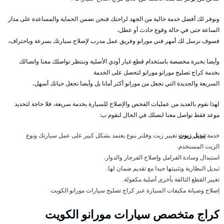
ونوفر لك أفضل خدمة خالية من الجهد لراحتك فنحن نضمن الحماية والمساعدة على مدار
الساعة حتى في حالة وقوع حادث أو عطل،
فسوف نرسل لك أمهر فني مورانو وفريق عمل مدرب لإصلاح سيارتك بسرعة وباحتراف،
وأيضا بخبرة مخصصة باستخدام قطع غيار أودي الأصلية وننتظر تواصلك معنا واتصالك
بخدمة كراج تصليح مورانو مورانو لتحصل على الخدمة
السريعة والجديدة التي تجعل من مورانو أكثر أمانا بل وأيضا تجعل حياتك أسهل،
لهذا نقوم بالعديد من عمليات الفحص والإصلاح للسيارة بخدمة سريعة، فلا حاجة لتحديد
موعد فقط تواصل معنا لنصلك في الحال لنقوم ب:
خدمة
تبديل زيوت
تغيير زيت وفلتر بنوع يعتمد بشكل كبير على عمل سيارتك ونوع
الزيت المستخدم.
استبدال وسادة الفرامل وإصلاح الفرجار والدوار.
تبديل البطارية وتثبيتها جيدا مع تقديم ضمان لها.
تغيير القطع التالفة بأخرى أصلية مكفولة.
إصلاح وصيانة مكيفات السيارة عبر كراج تصليح سيارات مورانو الكويت
كراج متخصص سيارات مورانو الكويت