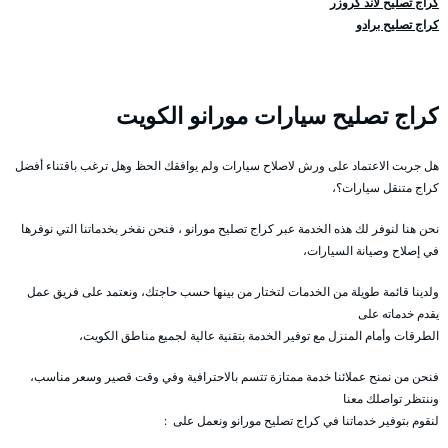
كراج تصليح لاند كروزر
كراج تصليح برادو
كراج تصليح سيارات مورانو الكويت
هل جربت الاعتماد على ورش لاصلاح سيارات ولم يوافقك الحظ وهل ترغب باقتناء أفضل
كراج متنقل سيارات؟،
نحن هنا لنوفر لك هذه الخدمة عبر كراج تصليح مورانو ، فنحن نفخر بخدماتنا التي نوفرها
في إصلاح وصيانة السيارات،
ولدينا قائمة طويلة من الخدمات لتختار من بينها حسب حاجتك، ونعتمد على فريق عمل
يقدم خدماته على
الطرقات وأمام المنزل مع توفير الخدمة بتقنية عالية لجميع مناطق الكويت،
فنحن من نمنح عملائنا خدمة ممتازة تتسم بالاحترافية وفي وقت قصير وسعر مناسب،
وننتظر تواصلك معنا
لنقوم بتوفير خدماتنا في كراج تصليح مورانو ونعمل على :