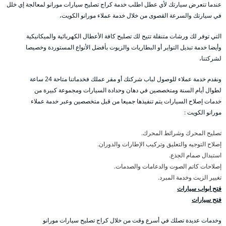
عندما تتعرض سيارتك لأي عطل اطلب خدمة كراج تصليح سيارات مورانو لمعالجة إي خلل
في سيارتك والسرعة القصوى من خلال خدمة عملاء مورانو الكويت،
التي توفر لك ورشات متنقلة تتيح لك تصليح كافة الأعطال الكهربائية والميكانيكية
وأيضا خدمة تبديل التواير أو البطاريات والزيوت بأفضل الأنواع المستوردة وخصيصا
لشركتنا،
ونقدم خدمة عملاء للوصول لباب شركتك أو مقر عملك فخدماتنا متاحة 24 ساعة
لطوال أيام السنة ومتخصصين في دهان وحدادة السيارات ومجموعة كبيرة من
خدمات إصلاح السيارات يتم تنفيذها جميعا من قبل متخصصين وعبر خدمة عملاء
مورانو الكويت :
تصليح المحرك وشرائط المحرك.
إصلاح التوجيه والتعليق وتركيب الإطارات والدوران.
استبدال صمام الجذع.
إصلاحات كاتم الصوت والدعامات والصدمات.
تغيير الزيت وخدمة المبرد.
فتح ابواب سيارات
فتح سيارات
وخدمات عديدة تصلك في أسرع وقت من خلال كراج تصليح سيارات مورانو