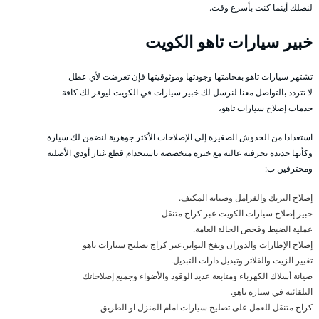
لنصلك أينما كنت بأسرع وقت.
خبير سيارات تاهو الكويت
تشتهر سيارات تاهو بفخامتها وجودتها وموثوقيتها فإن تعرضت لأي عطل
لا تتردد بالتواصل معنا لنرسل لك خبير سيارات في الكويت ليوفر لك كافة
خدمات إصلاح سيارات تاهو،
استعدادا من الخدوش الصغيرة إلى الإصلاحات الأكثر جوهرية لنضمن لك سيارة
وكأنها جديدة بحرفية عالية مع خبرة متخصصة باستخدام قطع غيار أودي الأصلية
ومحترفين ب:
إصلاح البريك والفرامل وصيانة المكيف.
خبير إصلاح سيارات الكويت عبر كراج متنقل
عملية الضبط وفحص الحالة العامة.
إصلاح الإطارات والدوران ونفخ التواير.عبر كراج تصليح سيارات تاهو
تغيير الزيت والفلاتر وتبديل دارات التبديل.
صيانة أسلاك الكهرباء ومتابعة عديد الوقود والأضواء وجميع إصلاحاتك
التلقائية في سيارة تاهو.
كراج متنقل للعمل على تصليح سيارات امام المنزل او الطريق