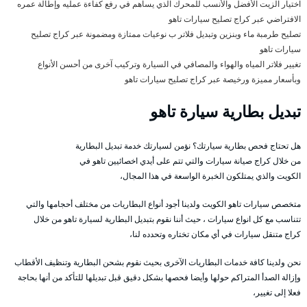
اختيار الزيت الأفضل والأنسب للمحرك الذي يساهم في رفع كفاءة عمليه وإطالة عمره
الافتراضي عبر كراج تصليح سيارات تاهو
تصليح طرمبة ماء وبنزين وتبديل فلاتر ب نوعيات ممتازة ومضمونة عبر كراج تصليح
سيارات تاهو
تغيير فلاتر المياه والهواء والمصافي في السيارة وتركيب آخرى من أحسن الأنواع
وبأسعار مميزة ورخيصة عبر كراج تصليح سيارات تاهو
تبديل بطارية سيارة تاهو
هل تحتاج فحص بطارية سيارتك؟ نؤمن لسيارتك خدمة تبديل البطارية
من خلال كراج صيانة سيارات والتي تتم على أيدي اخصائيين تاهو في
الكويت والذي يمتلكون الخبرة الواسعة في هذا المجال،
متخصص سيارات تاهو الكويت ولدينا أجود أنواع البطاريات من مختلف أحجامها والتي
تتناسب مع كل انواع سيارات ، حيث أننا نقوم بتبديل البطارية لسيارة تاهو من خلال
كراج متنقل سيارات في أي مكان تختاره وتحدده لنا،
نحن ولدينا كافة خدمات البطاريات الآخرى بحيث نقوم بشحن البطارية وتنظيف الأقطاب
وإزالة الصدأ المتراكم حولها وأيضا فحصها بشكل دقيق قبل تبديلها للتأكد من أنها بحاجة
فعلا إلى تغيير،