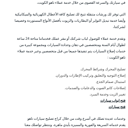
في سيارتك والسرعة القصوى من خلال خدمة عملاء تاهو الكويت،
التي توفر لك ورشات متنقلة تتيح لك تصليح كافة الأعطال الكهربائية والميكانيكية
وأيضا خدمة تبديل التواير أو البطاريات والزيوت بأفضل الأنواع المستوردة وخصيصا
لشركتنا،
ونقدم خدمة عملاء للوصول لباب شركتك أو مقر عملك فخدماتنا متاحة 24 ساعة
لطوال أيام السنة ومتخصصين في دهان وحدادة السيارات ومجموعة كبيرة من
خدمات إصلاح السيارات يتم تنفيذها جميعا من قبل متخصصين وعبر خدمة عملاء
تاهو الكويت :
تصليح المحرك وشرائط المحرك.
إصلاح التوجيه والتعليق وتركيب الإطارات والدوران.
استبدال صمام الجذع.
إصلاحات كاتم الصوت والدعامات والصدمات.
تغيير الزيت وخدمة المبرد.
فتح ابواب سيارات
فتح سيارات
وخدمات عديدة تصلك في أسرع وقت من خلال كراج تصليح سيارات تاهو
يقدم خدماته السريعة والفورية والمميزة بأيدي ماهرة، وننتظر تواصلك معنا