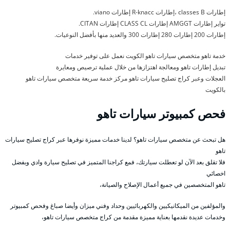
إطارات classes B ،إطارات R-knacc إطارات viano.
تواير إطارات AMGGT إطارات CLASS CL إطارات CITAN.
إطارات 200 إطارات 280 إطارات 300 والعديد منها بأفضل النوعيات.
خدمة تاهو متخصص سيارات تاهو الكويت نعمل على توفير خدمات
تبديل إطارات تاهو ومعالجة اهتزازها من خلال عملية ترصيص ومعايرة
العجلات وعبر كراج تصليح سيارات تاهو مركز خدمة سريعة متخصص سيارات تاهو
بالكويت
فحص كمبيوتر سيارات تاهو
هل تبحث عن متخصص سيارات تاهو؟ لدينا خدمات مميزة نوفرها عبر كراج تصليح سيارات
تاهو
فلا تقلق بعد الآن لو تعطلت سيارتك، فمع كراجنا المتميز في تصليح سيارة وادي وبفضل
اخصائي
تاهو المتخصصين في جميع أعمال الإصلاح والصيانة،
والمؤلفين من الميكانيكيين والكهربائيين وحداد وفني ميزان وأيضا صباغ وفحص كمبيوتر
وخدمات عديدة نقدمها بعناية مميزة مقدمة من كراج متخصص سيارات تاهو،