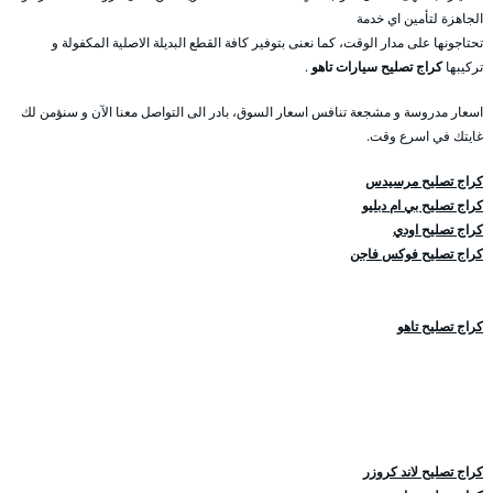
الجاهزة لتأمين اي خدمة
تحتاجونها على مدار الوقت، كما نعنى بتوفير كافة القطع البديلة الاصلية المكفولة و
تركيبها
كراج تصليح سيارات تاهو
.
اسعار مدروسة و مشجعة تنافس اسعار السوق، بادر الى التواصل معنا الآن و سنؤمن لك
غايتك في اسرع وقت.
كراج تصليح مرسيدس
كراج تصليح بي ام دبليو
كراج تصليح اودي
كراج تصليح فوكس فاجن
كراج تصليح تاهو
كراج تصليح لاند كروزر