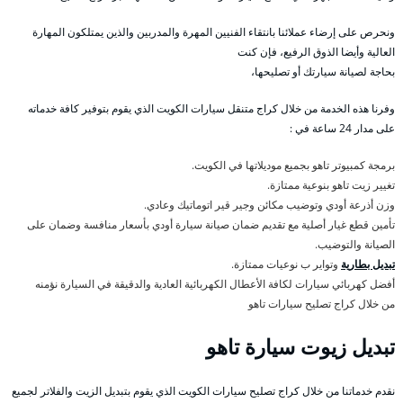
ونحرص على إرضاء عملائنا بانتقاء الفنيين المهرة والمدربين والذين يمتلكون المهارة
العالية وأيضا الذوق الرفيع، فإن كنت
بحاجة لصيانة سيارتك أو تصليحها،
وفرنا هذه الخدمة من خلال كراج متنقل سيارات الكويت الذي يقوم بتوفير كافة خدماته
على مدار 24 ساعة في :
برمجة كمبيوتر تاهو بجميع موديلاتها في الكويت.
تغيير زيت تاهو بنوعية ممتازة.
وزن أذرعة أودي وتوضيب مكائن وجير قير اتوماتيك وعادي.
تأمين قطع غيار أصلية مع تقديم ضمان صيانة سيارة أودي بأسعار منافسة وضمان على
الصيانة والتوضيب.
تبديل بطارية
وتواير ب نوعيات ممتازة.
أفضل كهربائي سيارات لكافة الأعطال الكهربائية العادية والدقيقة في السيارة نؤمنه
من خلال كراج تصليح سيارات تاهو
تبديل زيوت سيارة تاهو
نقدم خدماتنا من خلال كراج تصليح سيارات الكويت الذي يقوم بتبديل الزيت والفلاتر لجميع