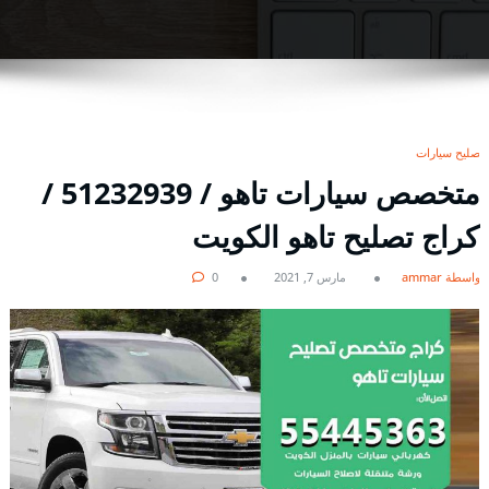
تصليح سيارات
متخصص سيارات تاهو / 51232939‬ /
كراج تصليح تاهو الكويت
بواسطة ammar
مارس 7, 2021
0