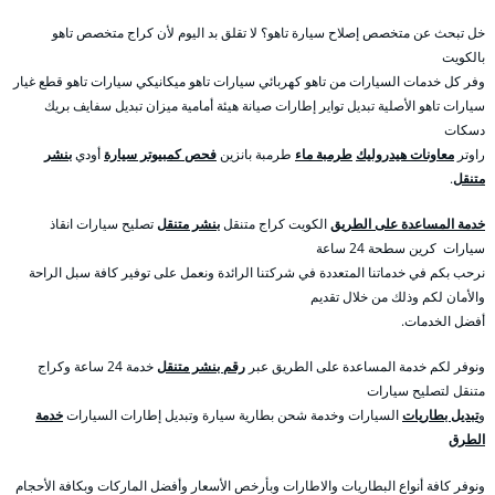
خل تبحث عن متخصص إصلاح سيارة تاهو؟ لا تقلق بد اليوم لأن كراج متخصص تاهو
بالكويت
وفر كل خدمات السيارات من تاهو كهربائي سيارات تاهو ميكانيكي سيارات تاهو قطع غيار
سيارات تاهو الأصلية تبديل تواير إطارات صيانة هيئة أمامية ميزان تبديل سفايف بريك
دسكات
راوتر
معاونات هيدروليك
طرمبة ماء
طرمبة بانزين
فحص كمبيوتر سيارة
أودي
بنشر
متنقل
.
خدمة المساعدة على الطريق
الكويت كراج متنقل
بنشر متنقل
تصليح سيارات انقاذ
سيارات كرين سطحة 24 ساعة
نرحب بكم في خدماتنا المتعددة في شركتنا الرائدة ونعمل على توفير كافة سبل الراحة
والأمان لكم وذلك من خلال تقديم
أفضل الخدمات.
ونوفر لكم خدمة المساعدة على الطريق عبر
رقم بنشر متنقل
خدمة 24 ساعة وكراج
متنقل لتصليح سيارات
و
تبديل بطاريات
السيارات وخدمة شحن بطارية سيارة وتبديل إطارات السيارات
خدمة
الطرق
ونوفر كافة أنواع البطاريات والاطارات وبأرخص الأسعار وأفضل الماركات وبكافة الأحجام