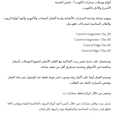
أنواع موديلات سيارات الكويت؟ ، فنحن الخدمة
الأسرع والأدق بالكويت،
ونهتم بصيانة وخدمة السيارات الألمانية ولدينا أفضل المعدات والأجهزة وأجود أنواع الزيوت
والفلاتر المناسبة لمحركات تاهو مثل:
Castrol magnatec 5w_30
Castrol magnatec 10w_40
Castrol Edge 5w_40
Castrol Edge 10w_60
وستحصل على خدمة تغيير زيت الماكينة مع الفلتر الأصلي لجميع الموديلات بأسعار
منافسة في الأسواق وبخدمة تستغرق أقل من نصف ساعة،
وسيتم العمل أيضا على أكمل وجه وبدون حجز موعد فقط عند الوصول تتم بداية العمل
وفحص السيارة كاملة عند الطلب،
ونتميز من خلال كراج متنقل سيارات ب:
تبديل زيت وفلتر سيارات من خلال تأمين أجود أنواع الزيوت العالمية النقية وتوفير كافة
قطع غيار سيارات المناسبة والمكفولة مع تركيبها بكل إتقان.