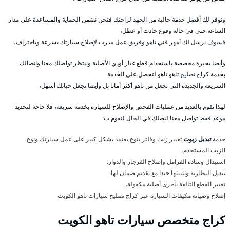
ونوفر لك أفضل خدمة خالية من الجهد لراحتك فنحن نضمن الحماية والمساعدة على مدار
الساعة حتى في حالة وقوع حادث أو عطل،
فسوف نرسل لك أمهر فني تاهو وفريق عمل مدرب لإصلاح سيارتك بسرعة وباحتراف،
وأيضا بخبرة مخصصة باستخدام قطع غيار أودي الأصلية وننتظر تواصلك معنا واتصالك
بخدمة كراج تصليح تاهو تاهو لتحصل على الخدمة
السريعة والجديدة التي تجعل من تاهو أكثر أمانا بل وأيضا تجعل حياتك أسهل،
لهذا نقوم بالعديد من عمليات الفحص والإصلاح للسيارة بخدمة سريعة، فلا حاجة لتحديد
موعد فقط تواصل معنا لنصلك في الحال لنقوم ب:
خدمة
تبديل زيوت
تغيير زيت وفلتر بنوع يعتمد بشكل كبير على عمل سيارتك ونوع
الزيت المستخدم.
استبدال وسادة الفرامل وإصلاح الفرجار والدوار.
تبديل البطارية وتثبيتها جيدا مع تقديم ضمان لها.
تغيير القطع التالفة بأخرى أصلية مكفولة.
إصلاح وصيانة مكيفات السيارة عبر كراج تصليح سيارات تاهو الكويت
كراج متخصص سيارات تاهو الكويت