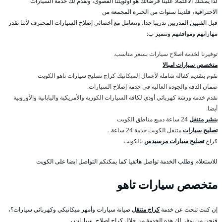
لذا يمكنك الاعتماد علينا فرضائك هو أولويتنا القصوى، ونقدم لك خدمة السيارات
الاحترافية، فلدينا سنوات من الخبرة المجمعة من
قبل الفنيين المدربين تدريبا جدا، ونتعامل مع أخصائي إصلاح السيارات المحترف لأننا نقدر
مهاراتهم ومواقفهم ونتميز ب:
توفيرنا لخدمة اصلاح سيارات بسعر مناسب.
متخصص سيارات امبالا
نقوم بتقديم كفالة شاملة لأعمال الميكانيك كراج تصليح سيارات تاهو الكويت
ضمان الدقة والجودة العالية في خدمة إصلاح السيارات.
نقدم خدمة ورشة كهربائي أودي لكافة السيارات الكورية والأمريكية واليابانية والأوروبية
أيضا.
بنشر متنقل
24 ساعة دميع مناطق الكويت
تصليح سيارات
متنقل الكويت خدمة 24 ساعة .
كراج
تصليح سيارات مرسيدس
بالكويت
للاستعلام وطلب الخدمة تواصل هاتفيا كما يمكنكم التواصل ايضا على الكويت
متخصص سيارات تاهو
إن كنت تبحث عن خدمة
كراج متنقل
صيانة سيارات وأمهر ميكانيكي وكهربائي سيارات؟،
فنحن من يوفر لك هذه الخدمة من خلال كراج اصلاح سيارات ،