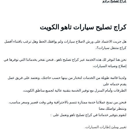
كراج تصليح برادو
كراج تصليح سيارات تاهو الكويت
هل جربت الاعتماد على ورش لاصلاح سيارات ولم يوافقك الحظ وهل ترغب باقتناء أفضل
كراج متنقل سيارات؟،
نحن هنا لنوفر لك هذه الخدمة عبر كراج تصليح تاهو ، فنحن نفخر بخدماتنا التي نوفرها في
إصلاح وصيانة السيارات،
ولدينا قائمة طويلة من الخدمات لتختار من بينها حسب حاجتك، ونعتمد على فريق عمل
يقدم خدماته على
الطرقات وأمام المنزل مع توفير الخدمة بتقنية عالية لجميع مناطق الكويت،
فنحن من نمنح عملائنا خدمة ممتازة تتسم بالاحترافية وفي وقت قصير وسعر مناسب،
وننتظر تواصلك معنا
لنقوم بتوفير خدماتنا في كراج تصليح تاهو ونعمل على :
تغيير وملئ إطارات السيارات.