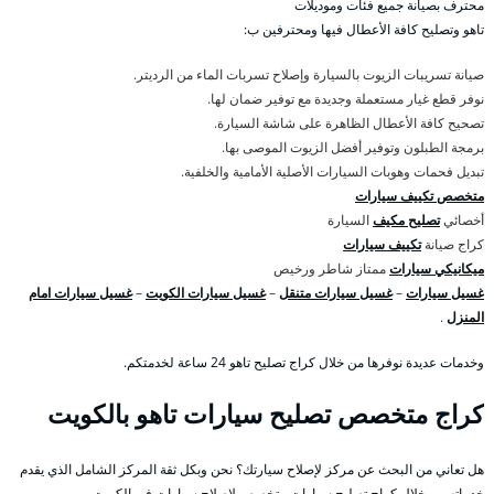
محترف بصيانة جميع فئات وموديلات
تاهو وتصليح كافة الأعطال فيها ومحترفين ب:
صيانة تسريبات الزيوت بالسيارة وإصلاح تسربات الماء من الرديتر.
نوفر قطع غيار مستعملة وجديدة مع توفير ضمان لها.
تصحيح كافة الأعطال الظاهرة على شاشة السيارة.
برمجة الطبلون وتوفير أفضل الزيوت الموصى بها.
تبديل فحمات وهوبات السيارات الأصلية الأمامية والخلفية.
متخصص تكييف سيارات
أخصائي
تصليح مكيف
السيارة
كراج صيانة
تكييف سيارات
ميكانيكي سيارات
ممتاز شاطر ورخيص
غسيل سيارات
–
غسيل سيارات متنقل
–
غسيل سيارات الكويت
–
غسيل سيارات امام
المنزل
.
وخدمات عديدة نوفرها من خلال كراج تصليح تاهو 24 ساعة لخدمتكم.
كراج متخصص تصليح سيارات تاهو بالكويت
هل تعاني من البحث عن مركز لإصلاح سيارتك؟ نحن وبكل ثقة المركز الشامل الذي يقدم
خدماته من خلال كراج تصليح سيارات متخصص لاصلاح سيارات في الكويت،