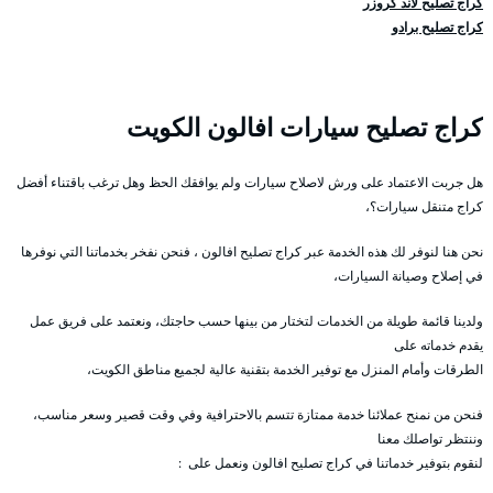
كراج تصليح لاند كروزر
كراج تصليح برادو
كراج تصليح سيارات افالون الكويت
هل جربت الاعتماد على ورش لاصلاح سيارات ولم يوافقك الحظ وهل ترغب باقتناء أفضل
كراج متنقل سيارات؟،
نحن هنا لنوفر لك هذه الخدمة عبر كراج تصليح افالون ، فنحن نفخر بخدماتنا التي نوفرها
في إصلاح وصيانة السيارات،
ولدينا قائمة طويلة من الخدمات لتختار من بينها حسب حاجتك، ونعتمد على فريق عمل
يقدم خدماته على
الطرقات وأمام المنزل مع توفير الخدمة بتقنية عالية لجميع مناطق الكويت،
فنحن من نمنح عملائنا خدمة ممتازة تتسم بالاحترافية وفي وقت قصير وسعر مناسب،
وننتظر تواصلك معنا
لنقوم بتوفير خدماتنا في كراج تصليح افالون ونعمل على :