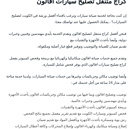
كراج متنقل تصليح سيارات افالون
إن كنت بحاجة لخدمة صيانة سيارات وترغب باقتناء أفضل ورشة في الكويت لتصليح
السيارات؟ ، يمكنك الحصول عليها عند تواصلك معنا،
فنحن أفضل كراج متنقل لتصليح افالون ونقدم الخدمة بأيدي مهندسين وفنيين وخبرات
دولية، وأيضا بأحدث الأجهزة والتقنيات مع
تقديم ضمان للصيانة والتوضيب وتوفير قطع غيار أصلية ومكفولة،
ونقدم جميع خدمات صيانة افالون ميكانيكيا وكهربائيا مع برمجة وفحص كمبيوتر بفضل
كراج تصليح سيارات افالون الذي يوفر فحص شامل للسيارة،
وأيضا توضيب مكائن وجربكسات وغيرها من خدمات صيانة السيارات، ولدينا خدمة متاحة
على مدار 24 ساعة من أجل خدمتك في :
توضيب وتصليح افالون وبما فيها من توضيب مكائن وجربكسات افالون بأحدث الأجهزة
وبأيدي مهندسين وفنيين وخبرات عالمية.
برمجة كمبيوتر افالون بأحدث الأجهزة والتقنيات.
فحص كمبيوتر وسيارات الكويت مع تقديم تقرير مفصل بجميع نتائج الفحص.
رش بوية وسمكرة بأحدث الأجهزة وبأفضل المواد مع تقديم ضمان.
إصلاح وصيانة ميكانيك وكهرباء افالون وإصلاح المحركات وكافة أعطال السيارات