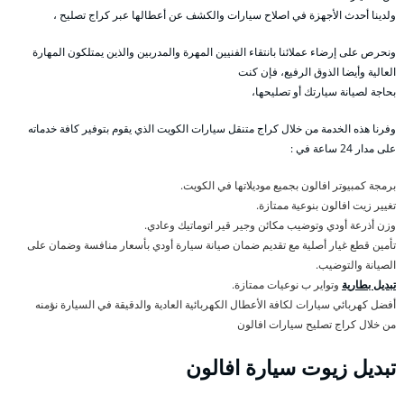
ولدينا أحدث الأجهزة في اصلاح سيارات والكشف عن أعطالها عبر كراج تصليح ،
ونحرص على إرضاء عملائنا بانتقاء الفنيين المهرة والمدربين والذين يمتلكون المهارة
العالية وأيضا الذوق الرفيع، فإن كنت
بحاجة لصيانة سيارتك أو تصليحها،
وفرنا هذه الخدمة من خلال كراج متنقل سيارات الكويت الذي يقوم بتوفير كافة خدماته
على مدار 24 ساعة في :
برمجة كمبيوتر افالون بجميع موديلاتها في الكويت.
تغيير زيت افالون بنوعية ممتازة.
وزن أذرعة أودي وتوضيب مكائن وجير قير اتوماتيك وعادي.
تأمين قطع غيار أصلية مع تقديم ضمان صيانة سيارة أودي بأسعار منافسة وضمان على
الصيانة والتوضيب.
تبديل بطارية
وتواير ب نوعيات ممتازة.
أفضل كهربائي سيارات لكافة الأعطال الكهربائية العادية والدقيقة في السيارة نؤمنه
من خلال كراج تصليح سيارات افالون
تبديل زيوت سيارة افالون