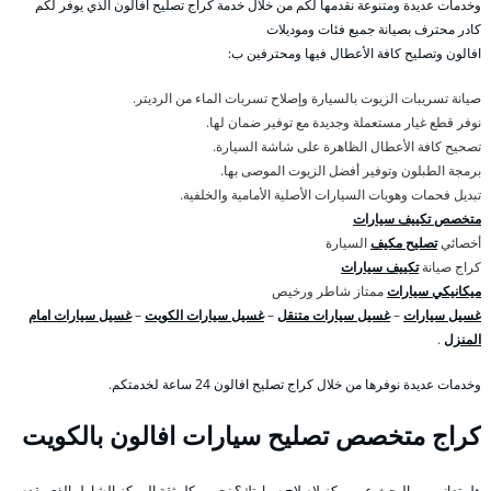
وخدمات عديدة ومتنوعة نقدمها لكم من خلال خدمة كراج تصليح افالون الذي يوفر لكم
كادر محترف بصيانة جميع فئات وموديلات
افالون وتصليح كافة الأعطال فيها ومحترفين ب:
صيانة تسريبات الزيوت بالسيارة وإصلاح تسربات الماء من الرديتر.
نوفر قطع غيار مستعملة وجديدة مع توفير ضمان لها.
تصحيح كافة الأعطال الظاهرة على شاشة السيارة.
برمجة الطبلون وتوفير أفضل الزيوت الموصى بها.
تبديل فحمات وهوبات السيارات الأصلية الأمامية والخلفية.
متخصص تكييف سيارات
أخصائي
تصليح مكيف
السيارة
كراج صيانة
تكييف سيارات
ميكانيكي سيارات
ممتاز شاطر ورخيص
غسيل سيارات
–
غسيل سيارات متنقل
–
غسيل سيارات الكويت
–
غسيل سيارات امام
المنزل
.
وخدمات عديدة نوفرها من خلال كراج تصليح افالون 24 ساعة لخدمتكم.
كراج متخصص تصليح سيارات افالون بالكويت
هل تعاني من البحث عن مركز لإصلاح سيارتك؟ نحن وبكل ثقة المركز الشامل الذي يقدم