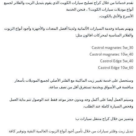
نقدم خدماتنا من خلال كراج تصليح سيارات الكويت الذي يقوم بتبديل الزيت والفلاتر لجميع
أنواع موديلات سيارات الكويت؟ ، فنحن الخدمة
الأسرع والأدق بالكويت،
ونهتم بصيانة وخدمة السيارات الألمانية ولدينا أفضل المعدات والأجهزة وأجود أنواع الزيوت
والفلاتر المناسبة لمحركات افالون مثل:
Castrol magnatec 5w_30
Castrol magnatec 10w_40
Castrol Edge 5w_40
Castrol Edge 10w_60
وستحصل على خدمة تغيير زيت الماكينة مع الفلتر الأصلي لجميع الموديلات بأسعار
منافسة في الأسواق وبخدمة تستغرق أقل من نصف ساعة،
وسيتم العمل أيضا على أكمل وجه وبدون حجز موعد فقط عند الوصول تتم بداية العمل
وفحص السيارة كاملة عند الطلب،
ونتميز من خلال كراج متنقل سيارات ب:
تبديل زيت وفلتر سيارات من خلال تأمين أجود أنواع الزيوت العالمية النقية وتوفير كافة