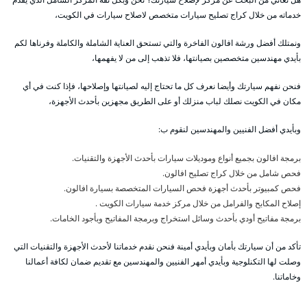
خدماته من خلال كراج تصليح سيارات متخصص لاصلاح سيارات في الكويت،
ونمتلك أفضل ورشة افالون الفاخرة والتي تستحق العناية الشاملة والكاملة وفرناها لكم
بأيدي مهندسين متخصصين بصيانتها، فلا تذهب إلى من لا يفهمها،
فنحن نفهم سيارتك وأيضا نعرف كل ما تحتاج إليه لصيانتها وإصلاحها، فإذا كنت في أي
مكان في الكويت نصلك لباب منزلك أو على الطريق مجهزين بأحدث الأجهزة،
وبأيدي أفضل الفنيين والمهندسين لنقوم ب:
برمجة افالون بجميع أنواع وموديلات سيارات بأحدث الأجهزة والتقنيات.
فحص شامل من خلال كراج تصليح افالون.
فحص كمبيوتر بأحدث أجهزة فحص السيارات المتخصصة بسيارة افالون.
إصلاح المكابح والفرامل من خلال مركز خدمة سيارات الكويت .
برمجة مفاتيح أودي بأحدث وسائل استخراج وبرمجة المفاتيح وبأجود الخامات.
تأكد من أن سيارتك بأمان وبأيدي أمينة فنحن نقدم خدماتنا لأحدث الأجهزة والتقنيات التي
وصلت لها التكنلوجية وبأيدي أمهر الفنيين والمهندسين مع تقديم ضمان لكافة أعمالنا
وخاماتنا.