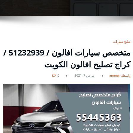
تصليح سيارات
متخصص سيارات افالون / 51232939‬ /
كراج تصليح افالون الكويت
بواسطة ammar
مارس 7, 2021
0