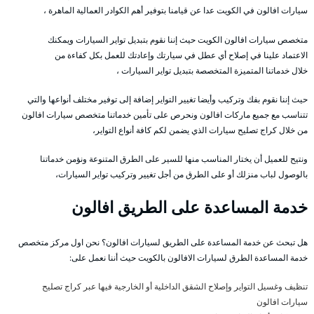
سيارات افالون في الكويت عدا عن قيامنا بتوفير أهم الكوادر العمالية الماهرة ،
متخصص سيارات افالون الكويت حيث إننا نقوم بتبديل تواير السيارات ويمكنك
الاعتماد علينا في إصلاح أي عطل في سيارتك وإعادتك للعمل بكل كفاءة من
خلال خدماتنا المتميزة المتخصصة بتبديل تواير السيارات ،
حيث إننا نقوم بفك وتركيب وأيضا تغيير التواير إضافة إلى توفير مختلف أنواعها والتي
تتناسب مع جميع ماركات افالون ونحرص على تأمين خدماتنا متخصص سيارات افالون
من خلال كراج تصليح سيارات الذي يضمن لكم كافة أنواع التواير،
ونتيح للعميل أن يختار المناسب منها للسير على الطرق المتنوعة ونؤمن خدماتنا
بالوصول لباب منزلك أو على الطرق من أجل تغيير وتركيب تواير السيارات،
خدمة المساعدة على الطريق افالون
هل تبحث عن خدمة المساعدة على الطريق لسيارات افالون؟ نحن اول مركز متخصص
خدمة المساعدة الطرق لسيارات الافالون بالكويت حيث أننا نعمل على:
تنظيف وغسيل التواير وإصلاح الشقق الداخلية أو الخارجية فيها عبر كراج تصليح
سيارات افالون