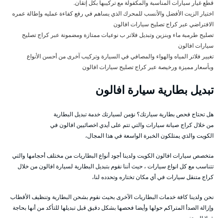
قطع غيار سيارات المناسبة والمكفولة مع تركيبها بكل إتقان.
اختيار الزيت الأفضل والأنسب للمحرك الذي يساهم في رفع كفاءة عمليه وإطالة عمره
الافتراضي عبر كراج تصليح سيارات افالون
تصليح طرمبة ماء وبنزين وتبديل فلاتر ب نوعيات ممتازة ومضمونة عبر كراج تصليح
سيارات افالون
تغيير فلاتر المياه والهواء والمصافي في السيارة وتركيب آخرى من أحسن الأنواع
وبأسعار مميزة ورخيصة عبر كراج تصليح سيارات افالون
تبديل بطارية سيارة افالون
هل تحتاج فحص بطارية سيارتك؟ نؤمن لسيارتك خدمة تبديل البطارية
من خلال كراج صيانة سيارات والتي تتم على أيدي اخصائيين افالون في
الكويت والذي يمتلكون الخبرة الواسعة في هذا المجال،
متخصص سيارات افالون الكويت ولدينا أجود أنواع البطاريات من مختلف أحجامها والتي
تتناسب مع كل انواع سيارات ، حيث أننا نقوم بتبديل البطارية لسيارة افالون من خلال
كراج متنقل سيارات في أي مكان تختاره وتحدده لنا،
نحن ولدينا كافة خدمات البطاريات الآخرى بحيث نقوم بشحن البطارية وتنظيف الأقطاب
وإزالة الصدأ المتراكم حولها وأيضا فحصها بشكل دقيق قبل تبديلها للتأكد من أنها بحاجة