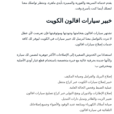
يقدم خدماته السريعة والفورية والمميزة بأيدي ماهرة، وننتظر تواصلك معنا
لنصلك أينما كنت بأسرع وقت.
خبير سيارات افالون الكويت
تشتهر سيارات افالون بفخامتها وجودتها وموثوقيتها فإن تعرضت لأي عطل
لا تتردد بالتواصل معنا لنرسل لك خبير سيارات في الكويت ليوفر لك كافة
خدمات إصلاح سيارات افالون،
استعدادا من الخدوش الصغيرة إلى الإصلاحات الأكثر جوهرية لنضمن لك سيارة
وكأنها جديدة بحرفية عالية مع خبرة متخصصة باستخدام قطع غيار أودي الأصلية
ومحترفين ب:
إصلاح البريك والفرامل وصيانة المكيف.
خبير إصلاح سيارات الكويت عبر كراج متنقل
عملية الضبط وفحص الحالة العامة.
إصلاح الإطارات والدوران ونفخ التواير.عبر كراج تصليح سيارات افالون
تغيير الزيت والفلاتر وتبديل دارات التبديل.
صيانة أسلاك الكهرباء ومتابعة عديد الوقود والأضواء وجميع إصلاحاتك
التلقائية في سيارة افالون.