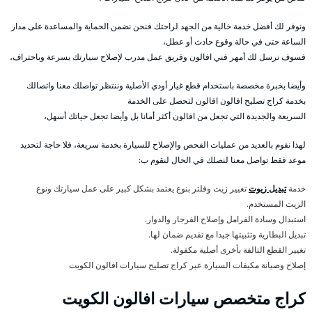
ونوفر لك أفضل خدمة خالية من الجهد لراحتك فنحن نضمن الحماية والمساعدة على مدار
الساعة حتى في حالة وقوع حادث أو عطل،
فسوف نرسل لك أمهر فني افالون وفريق عمل مدرب لإصلاح سيارتك بسرعة وباحتراف،
وأيضا بخبرة مخصصة باستخدام قطع غيار أودي الأصلية وننتظر تواصلك معنا واتصالك
بخدمة كراج تصليح افالون افالون لتحصل على الخدمة
السريعة والجديدة التي تجعل من افالون أكثر أمانا بل وأيضا تجعل حياتك أسهل،
لهذا نقوم بالعديد من عمليات الفحص والإصلاح للسيارة بخدمة سريعة، فلا حاجة لتحديد
موعد فقط تواصل معنا لنصلك في الحال لنقوم ب:
خدمة
تبديل زيوت
تغيير زيت وفلتر بنوع يعتمد بشكل كبير على عمل سيارتك ونوع
الزيت المستخدم.
استبدال وسادة الفرامل وإصلاح الفرجار والدوار.
تبديل البطارية وتثبيتها جيدا مع تقديم ضمان لها.
تغيير القطع التالفة بأخرى أصلية مكفولة.
إصلاح وصيانة مكيفات السيارة عبر كراج تصليح سيارات افالون الكويت
كراج متخصص سيارات افالون الكويت