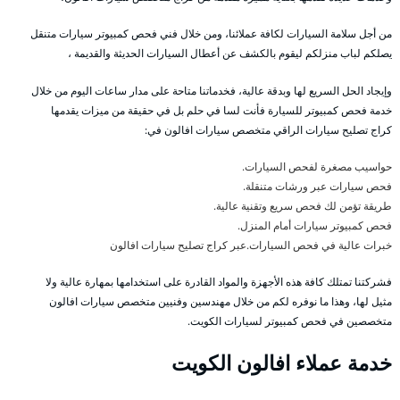
من أجل سلامة السيارات لكافة عملائنا، ومن خلال فني فحص كمبيوتر سيارات متنقل
يصلكم لباب منزلكم ليقوم بالكشف عن أعطال السيارات الحديثة والقديمة ،
وإيجاد الحل السريع لها وبدقة عالية، فخدماتنا متاحة على مدار ساعات اليوم من خلال
خدمة فحص كمبيوتر للسيارة فأنت لسا في حلم بل في حقيقة من ميزات يقدمها
كراج تصليح سيارات الراقي متخصص سيارات افالون في:
حواسيب مصغرة لفحص السيارات.
فحص سيارات عبر ورشات متنقلة.
طريقة تؤمن لك فحص سريع وتقنية عالية.
فحص كمبيوتر سيارات أمام المنزل.
خبرات عالية في فحص السيارات.عبر كراج تصليح سيارات افالون
فشركتنا تمتلك كافة هذه الأجهزة والمواد القادرة على استخدامها بمهارة عالية ولا
مثيل لها، وهذا ما نوفره لكم من خلال مهندسين وفنيين متخصص سيارات افالون
متخصصين في فحص كمبيوتر لسيارات الكويت.
خدمة عملاء افالون الكويت