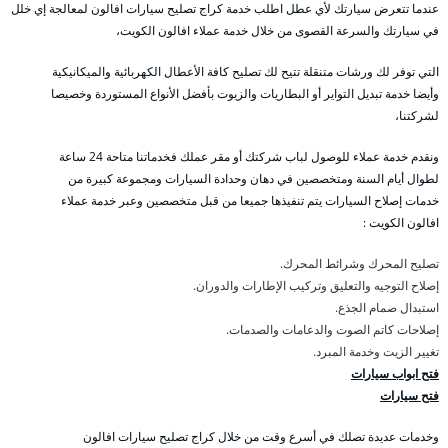
عندما تتعرض سيارتك لأي عطل اطلب خدمة كراج تصليح سيارات افالون لمعالجة إي خلل
في سيارتك والسرعة القصوى من خلال خدمة عملاء افالون الكويت،
التي توفر لك ورشات متنقلة تتيح لك تصليح كافة الأعطال الكهربائية والميكانيكية
وأيضا خدمة تبديل التواير أو البطاريات والزيوت بأفضل الأنواع المستوردة وخصيصا
لشركتنا،
ونقدم خدمة عملاء للوصول لباب شركتك أو مقر عملك فخدماتنا متاحة 24 ساعة
لطوال أيام السنة ومتخصصين في دهان وحدادة السيارات ومجموعة كبيرة من
خدمات إصلاح السيارات يتم تنفيذها جميعا من قبل متخصصين وعبر خدمة عملاء
افالون الكويت :
تصليح المحرك وشرائط المحرك.
إصلاح التوجيه والتعليق وتركيب الإطارات والدوران.
استبدال صمام الجذع.
إصلاحات كاتم الصوت والدعامات والصدمات.
تغيير الزيت وخدمة المبرد.
فتح ابواب سيارات
فتح سيارات
وخدمات عديدة تصلك في أسرع وقت من خلال كراج تصليح سيارات افالون