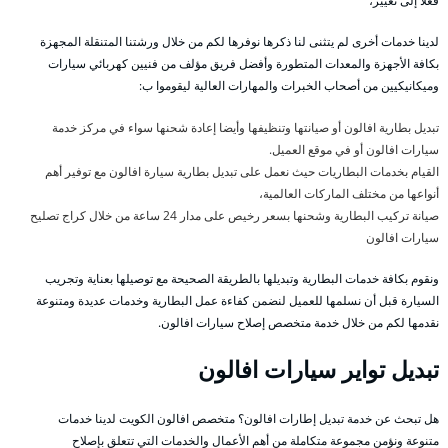
فعلا إلى تغيير،
لدينا خدمات أخرى لم يتثنى لنا ذكرها نوفرها لكم من خلال ورشتنا المتنقلة المجهزة
بكافة الأجهزة والمعدات المتطورة وأفضل فريق مؤلف من فنيين كهربائي سيارات
وميكانيكيين من أصحاب الخبرات والمهارات العالية ليقوموا ب:
تبديل بطارية افالون أو صيانتها وتنظيفها وأيضا إعادة شحنها سواء في مركز خدمة
سيارات افالون أو في موقع العميل.
القيام بخدمات البطاريات حيث نعمل على تبديل بطارية سيارة افالون مع توفير أهم
أنواعها من مختلف الماركات العالمية،
صيانة تركيب البطارية وشحنها بسعر رخيص على مدار 24 ساعة من خلال كراج تصليح
سيارات افالون
ونقوم بكافة خدمات البطارية وتبديلها بالطريقة الصحيحة مع توصيلها بعناية وتجريب
السيارة قبل أن نسلمها للعميل لنضمن كفاءة عمل البطارية وخدمات عديدة ومتنوعة
نقدمها لكم من خلال خدمة متخصص إصلاح سيارات افالون.
تبديل تواير سيارات افالون
هل تبحث عن خدمة تبديل إطارات افالون؟ متخصص افالون الكويت لدينا خدمات
متنوعة ونؤمن مجموعة متكاملة من أهم الأعمال والخدمات التي تتعلق بإصلاح