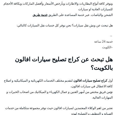
ونوفر كافة أنواع البطاريات والاطارات وبأرخص الأسعار وأفضل الماركات وبكافة الأحجام
للسيارات العادية او سيارات
الشحن والباصات. عبر خدمة المساعدة على الطريق
خدمة طريق
هل تبحث عن ونش نقل سيارات؟ نحن نوفر كل خدمات نقل السيارات كالتالي:
–
خدمة 24 ساعة
–الكويت
هل تبحث عن كراج تصليح سيارات افالون
بالكويت؟
أول
كراج تصليح سيارات افالون
لتقديم مختلف الخدمات الكهربائية و الميكانيكية و اصلاح
كافة الاعطال في سيارات افالون،
نؤمن فريق مختص من أمهر الفنين و عمال الكهرباء و الميكانيك من اصحاب الخبرات و
المهارات العالية.
نعتبر من اهم الوكلاء المعتمدين لسيارات افالون حيث نوفر مجموعة متكاملة من خدمات
الصيانة و التنظيف و التصليح لهذه