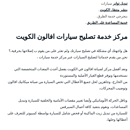
تبديل تواير
سيارات
بنشر متنقل الكويت
.
بنجرجي خدمة الطرق .
خدمة المساعدة على الطريق
.
مركز خدمة تصليح سيارات افالون الكويت
هل واجهتك أي مشكلة في تصليح سيارتك ولم تعثر على من يقوم ب إصلاحها بحرفية،؟
نحن من يقدم خدماتنا لتصليح السيارات عبر مركز خدمة سيارات ،
ونعد أفضل مركز لصيانة افالون في الكويت بفضل أحدث المعدات المتخصصة التي
نستخدمها ونوفر قطع الغيار الأصلية والمستوردة
من الخارج، وجاهزين لحل جميع الأعطال التي تخص السيارة من صيانة ميكانيك افالون
وتوضيب المحركات،
وناقل الحركة الأتوماتيكي وأيضا تغيير مقصات الأمامية والخلفية للسيارة وتبديل
المساعدات، ونقوم بتنفيذ كافة أعمال السيرفس
للسيارة من تبديل زيت الماكينة أو فحص شامل للسيارة بواسطة كمبيوتر للتعرف على
أعطالها وحلها،