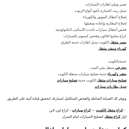
تغيير وملئ إطارات السيارات.
تبديل زيت السيارة بأجود أنواع الزيوت.
إصلاح أعطال الموتور والكهرباء.
إصلاح البطارية وإعادة تشغيلها.
فحص أعطال سيارات بأحدث الأساليب التكنولوجية.
كراج تصليح افالون وفحص كمبيوتر للسيارات
بنسر متنقل
الكويت تبديل اطارات خدمة الطرق.
كهرباء وبنشر متنقل
خدمةبالكويت
بنجرجي
متنقل يجي البيت
بنشر وكهرباء
خدمة تصليح سيارات متنقلة الكويت
تصليح سيارات متنقل
الكويت خدمة
تصليح سيارات
تبديل بطاريات سيارات
ونوفر لك الصيانة الشاملة والفحص المتكامل لسيارتك لتحقيق قيادة آمنة على الطريق.
–
كراج متنقل الكويت
––
كراج سيارات
– كراج اون لاين
اول
كراج متنقل
لتصليح السيارات امام المنزل