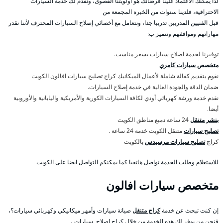
لذا يمكنك الاعتماد علينا فرضائك هو أولويتنا القصوى، ونقدم لك خدمة السيارات
الاحترافية، فلدينا سنوات من الخبرة المجمعة من
قبل الفنيين المدربين تدريبا جدا، ونتعامل مع أخصائي إصلاح السيارات المحترف لأننا نقدر
مهاراتهم ومواقفهم ونتميز ب:
توفيرنا لخدمة اصلاح سيارات بسعر مناسب.
متخصص سيارات كامري
نقوم بتقديم كفالة شاملة لأعمال الميكانيك كراج تصليح سيارات افالون الكويت
ضمان الدقة والجودة العالية في خدمة إصلاح السيارات.
نقدم خدمة ورشة كهربائي أودي لكافة السيارات الكورية والأمريكية واليابانية والأوروبية
أيضا.
بنشر متنقل
24 ساعة دميع مناطق الكويت
تصليح سيارات
متنقل الكويت خدمة 24 ساعة .
كراج
تصليح سيارات مرسيدس
بالكويت
للاستعلام وطلب الخدمة تواصل هاتفيا كما يمكنكم التواصل ايضا على الكويت
متخصص سيارات افالون
إن كنت تبحث عن خدمة
كراج متنقل
صيانة سيارات وأمهر ميكانيكي وكهربائي سيارات؟،
فنحن من يوفر لك هذه الخدمة من خلال كراج اصلاح سيارات ،