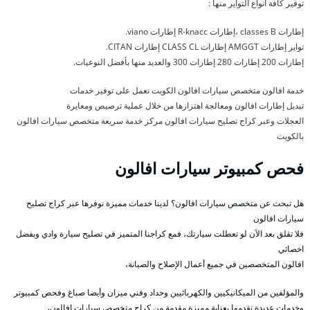
توفير كافة أنواع التواير منها :
إطارات classes B ،إطارات R-knacc إطارات viano.
تواير إطارات AMGGT إطارات CLASS CL إطارات CITAN.
إطارات 200 إطارات 280 إطارات 300 والعديد منها بأفضل النوعيات.
خدمة افالون متخصص سيارات افالون الكويت نعمل على توفير خدمات
تبديل إطارات افالون ومعالجة اهتزازها من خلال عملية ترصيص ومعايرة
العجلات وعبر كراج تصليح سيارات افالون مركز خدمة سريعة متخصص سيارات افالون
بالكويت
فحص كمبيوتر سيارات افالون
هل تبحث عن متخصص سيارات افالون؟ لدينا خدمات مميزة نوفرها عبر كراج تصليح
سيارات افالون
فلا تقلق بعد الآن لو تعطلت سيارتك، فمع كراجنا المتميز في تصليح سيارة وادي وبفضل
اخصائي
افالون المتخصصين في جميع أعمال الإصلاح والصيانة،
والمؤلفين من الميكانيكيين والكهربائيين وحداد وفني ميزان وأيضا صباغ وفحص كمبيوتر
وخدمات عديدة نقدمها بعناية مميزة مقدمة من كراج متخصص سيارات افالون،