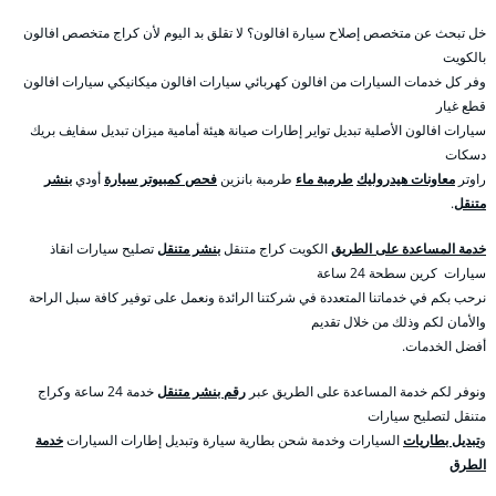
خل تبحث عن متخصص إصلاح سيارة افالون؟ لا تقلق بد اليوم لأن كراج متخصص افالون
بالكويت
وفر كل خدمات السيارات من افالون كهربائي سيارات افالون ميكانيكي سيارات افالون
قطع غيار
سيارات افالون الأصلية تبديل تواير إطارات صيانة هيئة أمامية ميزان تبديل سفايف بريك
دسكات
راوتر
معاونات هيدروليك
طرمبة ماء
طرمبة بانزين
فحص كمبيوتر سيارة
أودي
بنشر
متنقل
.
خدمة المساعدة على الطريق
الكويت كراج متنقل
بنشر متنقل
تصليح سيارات انقاذ
سيارات كرين سطحة 24 ساعة
نرحب بكم في خدماتنا المتعددة في شركتنا الرائدة ونعمل على توفير كافة سبل الراحة
والأمان لكم وذلك من خلال تقديم
أفضل الخدمات.
ونوفر لكم خدمة المساعدة على الطريق عبر
رقم بنشر متنقل
خدمة 24 ساعة وكراج
متنقل لتصليح سيارات
و
تبديل بطاريات
السيارات وخدمة شحن بطارية سيارة وتبديل إطارات السيارات
خدمة
الطرق