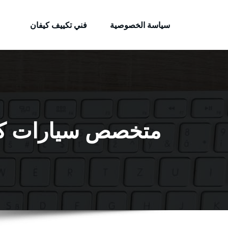
الكويتية
لتجاوز
خدمات وظائف بالكويت
لى
سياسة الخصوصية
فني تكييف كيفان
لمحتوى
متخصص سيارات كروز / 51232939‬ / كراج تصلي