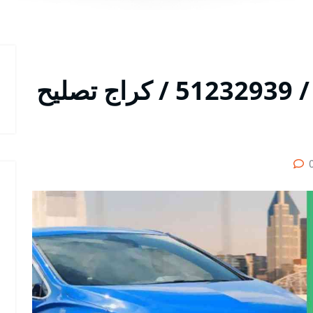
متخصص سيارات كروز / 51232939‬ / كراج تصليح