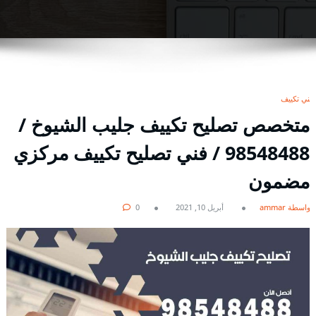
فني تكييف
متخصص تصليح تكييف جليب الشيوخ /
98548488 / فني تصليح تكييف مركزي
مضمون
بواسطة ammar
أبريل 10, 2021
0