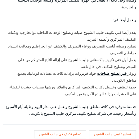
وصيانة وحل كافة الأعطال في أجهزة التكييف المركزية وصيانة الوحدات الداخلية
والخارجية
ونعمل أيضا في:
يقدم أيضا فني تكييف جليب الشيوخ صيانة وتصليح الوحدات الداخلية ـوالخارجية ودكتات
التكييف المركزي وأنظمة التبريد.
تصليح وصيانة أنابيب التصريف ووعاء التصريف والكشف عن الخراطيم ومعالجة انسداد
خراطيم التصريف
يعمل أول فني تكييف باكستاني جليب الشيوخ على إزالة الثلج المتراكم من على
المبخر وتصليح المكثف في حال تلفه.
ونوفر
فني تصليح طباخات
جولة فريزرات برادات ثلاجات غسالات اتوماتيك بجميع
مناطق الكويت .
خدمة تنظيف وغسيل دكتات التكييف المركزي والفلاتر ورشها بمبيدات حشرية للقضاء
على الحشرات وإزالة الرائح الكريهة من المكيف.
خدمتنا متوفرة في كافة مناطق جليب الشيوخ ونعمل على مدار اليوم وطيلة أيام الأسبوع
وبأسعار رخيصة في شركة تصليح تكييف مركزي جليب الشيوخ بالكويت .
تصليح تكييف جليب الشيوخ
تصليح تكييف في جليب الشيوخ