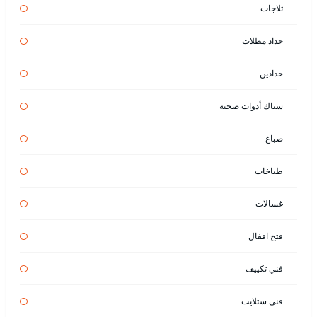
ثلاجات
حداد مظلات
حدادين
سباك أدوات صحية
صباغ
طباخات
غسالات
فتح اقفال
فني تكييف
فني ستلايت