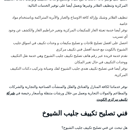
المركزية وتنظيف الفلاتر وغيرها ونعمل أيضا على توفير الخدمات التالية:
تنظيف الفلاتر وشبك وإزالة كافة الاوساخ والغبار والأتربة المتراكمة وباستخدام مواد
خاصة
نوفر أيضا خدمة تعبئة الغاز للمكيفات المركزية وتغير خراطيم الغاز والكشف عن وجود
أي تسريب
احصل على افضل تصليح ثلاجات و تصليح مكيفات و وحدات تكييف في اسواق جليب
الشيوخ بالكويت مع خدمة أفضل فني تكييف مركزي
نقدم خدمة فريدة عبر رقم هاتف تصليح تكييف جليب الشيوخ وهي خدمة نقل التكييف
ووحدات التكييف في حال تغير المكان
نوفر أيضا فني تصليح تكييف هندي جليب الشيوخ لفك وصيانة وتركيب دكتات التكييف
المركزية.
نوفر خدماتنا لكافة المنازل والفنادق والفلل والمنشآت الصناعية والتجارية والشركات
والمطاعم والمولات التجارية ونعمل من خلال ورشات متنقلة وبأسعار رخيصة في
شركة
تكييف مركزي الكويت
.
فني تصليح تكييف جليب الشيوخ
هل تبحث عن فني تصليح تكييف جليب الشيوخ؟