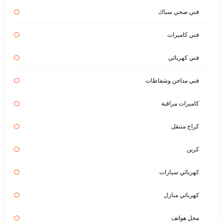
فني صحي سباك
فني كاميرات
فني كهربائي
فني مداخن وشفاطات
كاميرات مراقبة
كراج متنقل
كرين
كهربائي سيارات
كهربائي منازل
محل هواتف