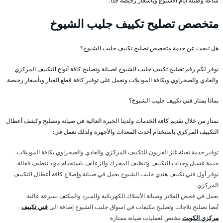
ساعة وطيلة أيام الأسبوع وبأسعار رخيصة جداً.
متخصص تصليح تكييف جليب الشيوخ
هل تبحث عن خدمة متخصص تصليح تكييف جليب الشيوخ؟
نوفر لكم رقم تصليح تكييف جليب الشيوخ لصيانة وتصليح كافة أنواع التكييف المركزي
والعادي والصحراوي وبكافة الموديلات ونعمل على توفير كافة قطع الغيار وبأسعار رخيصة
بماذا يمتاز فني تكييف جليب الشيوخ؟
نمتاز من خلال تقديم كافة الخدمات ولدينا الخبرة العالية في صيانة وتصليح وكشف أعطال
التكييف المركزي باستخدام أحدث المعدات والأجهزة ولذلك نعمل في:
توفير خدمة تعبئة غاز الفريون للتكييف المركزي والعادي والصحراوي بكافة الموديلات.
خدمة غسيل وحدات التكييف وتنظيف المحرك والزعانف باستخدام مواد تنظيف فعالة.
نوفر أول فني تكييف هندي جليب الشيوخ يعمل في صيانة وإصلاح كافة أعطال التكييف
المركزي
نعمل في فحص الفلاتر وصيانة الأسلاك الكهربائية والمبرد والمكثف بسرعة عالية.
أيضا تصليح ثلاجات وتصليح مكيفات في اسواق جليب الشيوخ إضافة الى
فني تكييف
مركزي الكويت
مختص لعمليات صيانة ممتازة