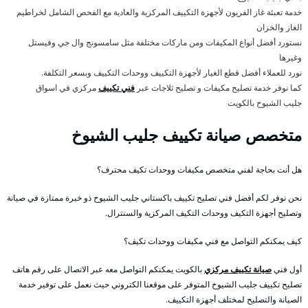
خدمة تعبئة غاز الفريون لأجهزة التكييف المركزية والعادية مع الفحص الشامل لخراطيم
الغاز والخزان
نستورد أفضل أنواع المكيفات ومن ماركات مختلفة مثل سامسونج وال جي وفيستل
وغيرها
نورد للعملاء أفضل قطع الغيار لأجهزة التكييف ووحدات التكييف وبسعر التكلفة.
كما نوفر خدمة تصليح مكيفات و تصليح ثلاجات عبر
فني تكييف
مركزي في اسواق
جليب الشيوخ بالكويت
متخصص صيانة تكييف جليب الشيوخ
هل أنت بحاجة لفني متخصص مكيفات ووحدات تكيف محترف؟
نحن نوفر لكم أفضل فني تصليح تكييف باكستاني جليب الشيوخ ذو خبرة ممتازة في صيانة
وتصليح أجهزة التكيف ووحدات التكيف المركزية والسنترال.
كيف يمكنكم التواصل مع فني مكيفات ووحدات تكيف؟
أول فني
صيانة تكييف مركزي
بالكويت يمكنكم التواصل معه عبر الاتصال على رقم هاتف
تصليح تكييف جليب الشيوخ المتوفر على موقعنا الكتروني حيث نعمل على توفير خدمة
الصيانة والتصليح لمختلف أجهزة التكييف.