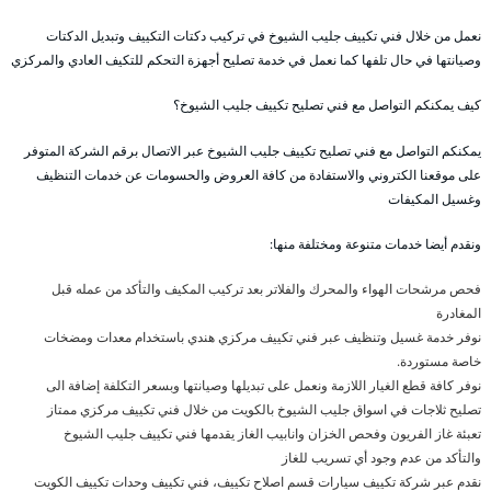
نعمل من خلال فني تكييف جليب الشيوخ في تركيب دكتات التكييف وتبديل الدكتات
وصيانتها في حال تلفها كما نعمل في خدمة تصليح أجهزة التحكم للتكيف العادي والمركزي
كيف يمكنكم التواصل مع فني تصليح تكييف جليب الشيوخ؟
يمكنكم التواصل مع فني تصليح تكييف جليب الشيوخ عبر الاتصال برقم الشركة المتوفر
على موقعنا الكتروني والاستفادة من كافة العروض والحسومات عن خدمات التنظيف
وغسيل المكيفات
ونقدم أيضا خدمات متنوعة ومختلفة منها:
فحص مرشحات الهواء والمحرك والفلاتر بعد تركيب المكيف والتأكد من عمله قبل
المغادرة
نوفر خدمة غسيل وتنظيف عبر فني تكييف مركزي هندي باستخدام معدات ومضخات
خاصة مستوردة.
نوفر كافة قطع الغيار اللازمة ونعمل على تبديلها وصيانتها وبسعر التكلفة إضافة الى
تصليح ثلاجات في اسواق جليب الشيوخ بالكويت من خلال فني تكييف مركزي ممتاز
تعبئة غاز الفريون وفحص الخزان وانابيب الغاز يقدمها فني تكييف جليب الشيوخ
والتأكد من عدم وجود أي تسريب للغاز
نقدم عبر شركة تكييف سيارات قسم اصلاح تكييف، فني تكييف وحدات تكييف الكويت