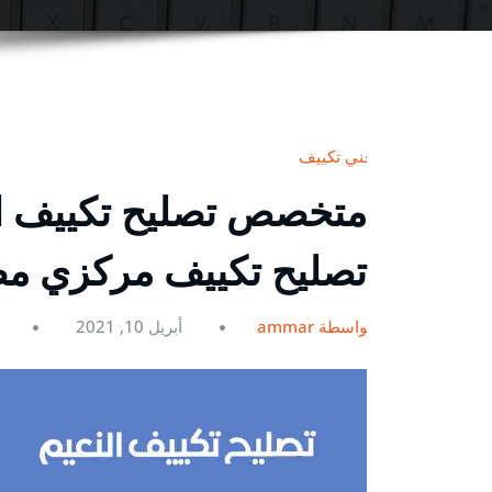
فني تكييف
تصليح تكييف مركزي م
بواسطة ammar
أبريل 10, 2021
0