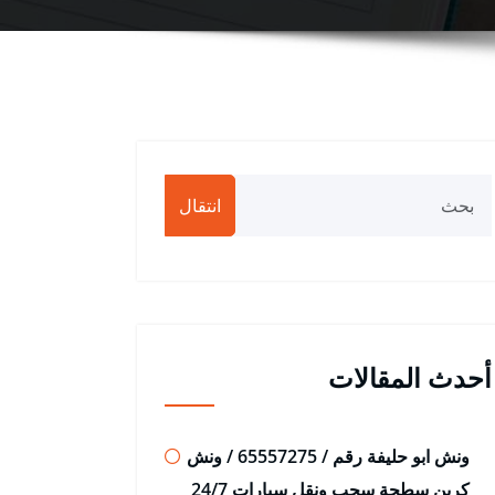
انتقال
أحدث المقالات
ونش ابو حليفة رقم / 65557275 / ونش
كرين سطحة سحب ونقل سيارات 24/7