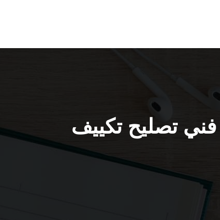
تصليح تكييف النعيم / 98548488 / فني تصليح تكييف