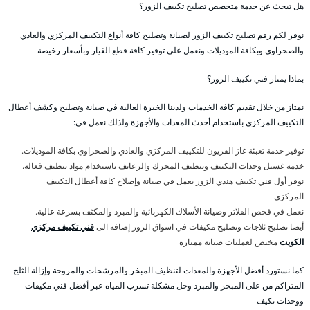
هل تبحث عن خدمة متخصص تصليح تكييف الزور؟
نوفر لكم رقم تصليح تكييف الزور لصيانة وتصليح كافة أنواع التكييف المركزي والعادي
والصحراوي وبكافة الموديلات ونعمل على توفير كافة قطع الغيار وبأسعار رخيصة
بماذا يمتاز فني تكييف الزور؟
نمتاز من خلال تقديم كافة الخدمات ولدينا الخبرة العالية في صيانة وتصليح وكشف أعطال
التكييف المركزي باستخدام أحدث المعدات والأجهزة ولذلك نعمل في:
توفير خدمة تعبئة غاز الفريون للتكييف المركزي والعادي والصحراوي بكافة الموديلات.
خدمة غسيل وحدات التكييف وتنظيف المحرك والزعانف باستخدام مواد تنظيف فعالة.
نوفر أول فني تكييف هندي الزور يعمل في صيانة وإصلاح كافة أعطال التكييف
المركزي
نعمل في فحص الفلاتر وصيانة الأسلاك الكهربائية والمبرد والمكثف بسرعة عالية.
أيضا تصليح ثلاجات وتصليح مكيفات في اسواق الزور إضافة الى
فني تكييف مركزي
الكويت
مختص لعمليات صيانة ممتازة
كما نستورد أفضل الأجهزة والمعدات لتنظيف المبخر والمرشحات والمروحة وإزالة الثلج
المتراكم من على المبخر والمبرد وحل مشكلة تسرب المياه عبر أفضل فني مكيفات
ووحدات تكيف