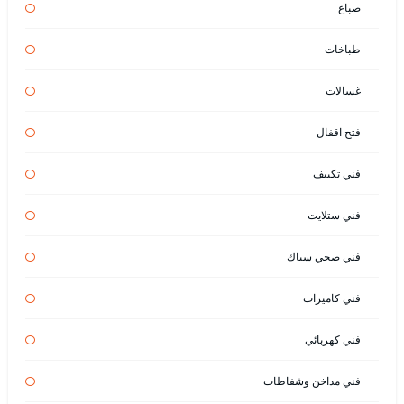
صباغ
طباخات
غسالات
فتح اقفال
فني تكييف
فني ستلايت
فني صحي سباك
فني كاميرات
فني كهربائي
فني مداخن وشفاطات