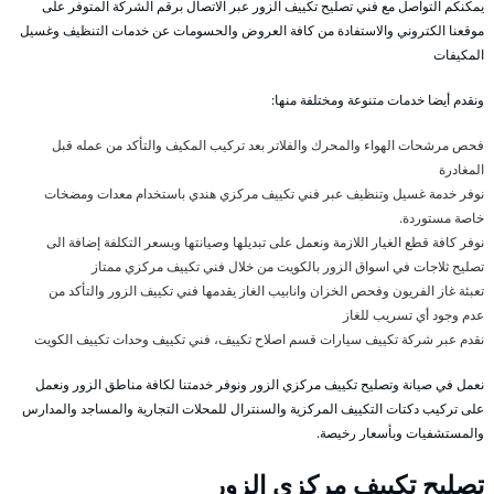
يمكنكم التواصل مع فني تصليح تكييف الزور عبر الاتصال برقم الشركة المتوفر على
موقعنا الكتروني والاستفادة من كافة العروض والحسومات عن خدمات التنظيف وغسيل
المكيفات
ونقدم أيضا خدمات متنوعة ومختلفة منها:
فحص مرشحات الهواء والمحرك والفلاتر بعد تركيب المكيف والتأكد من عمله قبل
المغادرة
نوفر خدمة غسيل وتنظيف عبر فني تكييف مركزي هندي باستخدام معدات ومضخات
خاصة مستوردة.
نوفر كافة قطع الغيار اللازمة ونعمل على تبديلها وصيانتها وبسعر التكلفة إضافة الى
تصليح ثلاجات في اسواق الزور بالكويت من خلال فني تكييف مركزي ممتاز
تعبئة غاز الفريون وفحص الخزان وانابيب الغاز يقدمها فني تكييف الزور والتأكد من
عدم وجود أي تسريب للغاز
نقدم عبر شركة تكييف سيارات قسم اصلاح تكييف، فني تكييف وحدات تكييف الكويت
نعمل في صيانة وتصليح تكييف مركزي الزور ونوفر خدمتنا لكافة مناطق الزور ونعمل
على تركيب دكتات التكييف المركزية والسنترال للمحلات التجارية والمساجد والمدارس
والمستشفيات وبأسعار رخيصة.
تصليح تكييف مركزي الزور