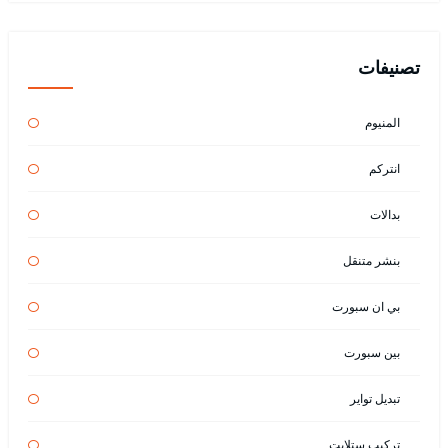
تصنيفات
المنيوم
انتركم
بدالات
بنشر متنقل
بي ان سبورت
بين سبورت
تبديل تواير
تركيب ستلايت