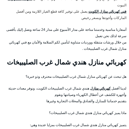
البيوت
فني كهربائي منازل الكويت
يعمل على توفير كافة قطع الغيار اللازمة ومن أفضل
الماركات وأجودها وبسعر رخيص
أسعارنا مناسبة وخدمتنا متاحة على مدار الأسبوع على مدار 24 ساعة ونصل إليك بأقصى
سرعة لذلك نحن نعمل
من خلال ورشات متنقلة وورديات متناوبة لتأمين لكم السلامة والأمان مع فني كهربائي
منازل شمال غرب الصليبيخات .
كهربائي منازل هندي شمال غرب الصليبيخات
هل تبحث عن كهربائي منازل شمال غرب الصليبيخات محترف وذو خبرة؟
لدينا أفضل
كهربائي منازل
هندي شمال غرب الصليبيخات الكويت، ونوفر معدات حديثة
وأجهزة للكشف عن أعطال الكهرباء وصيانتها ونقوم
بتقديم خدماتنا للمنازل والفنادق والمحلات التجارية وغيرها
ماذا يميز كهربائي منازل هندي شمال غرب الصليبيخات؟
يتميز كهربائي منازل هندي شمال غرب الصليبيخات بمزايا عديدة وهي: