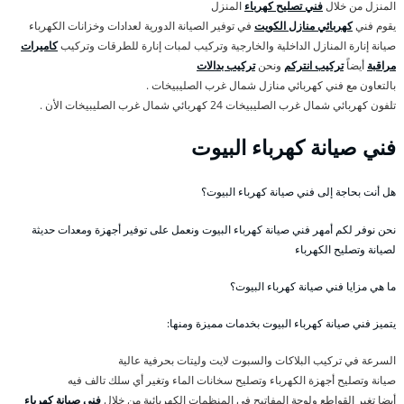
المنزل من خلال
فني تصليح كهرباء
المنزل
يقوم فني
كهربائي منازل الكويت
في توفير الصيانة الدورية لعدادات وخزانات الكهرباء
صيانة إنارة المنازل الداخلية والخارجية وتركيب لمبات إنارة للطرقات وتركيب
كاميرات
مراقبة
أيضاً
تركيب انتركم
ونحن
تركيب بدالات
بالتعاون مع فني كهربائي منازل شمال غرب الصليبيخات .
تلفون كهربائي شمال غرب الصليبيخات 24 كهربائي شمال غرب الصليبيخات الأن .
فني صيانة كهرباء البيوت
هل أنت بحاجة إلى فني صيانة كهرباء البيوت؟
نحن نوفر لكم أمهر فني صيانة كهرباء البيوت ونعمل على توفير أجهزة ومعدات حديثة
لصيانة وتصليح الكهرباء
ما هي مزايا فني صيانة كهرباء البيوت؟
يتميز فني صيانة كهرباء البيوت بخدمات مميزة ومنها:
السرعة في تركيب البلاكات والسبوت لايت وليتات بحرفية عالية
صيانة وتصليح أجهزة الكهرباء وتصليح سخانات الماء وتغير أي سلك تالف فيه
أيضا تغير القواطع ولوحة المفاتيح في المنظمات الكهربائية من خلال
فني صيانة كهرباء