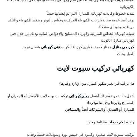
الكهربائية
تمديد خطوط وكابلات كهربائية للمنازل التي تم إنشائها حديثاً
نوفر أيضا خدمة صيانة خزانات الكهرباء المركزية وقياس التوتر وضغط الكهرباء والتأكد
من عدم وجود أي مشكلة
صيانة كهرباء الحدائق المنزلية وكهرباء المسابح والاحواض المائية وذلك من خلال فني
كهربائي منازل الكويت
كهربجي منازل
ممتاز خدمة طوارئ كهرباء الكويت
فنى كهربائي
شمال غرب
الصليبيخات
كهربائي تركيب سبوت لايت
هل ترغب في تغير ديكور المنزل من الإنارة وغيرها؟
اتصل بنا… نحن نوفر لك أفضل
معلم كهربائي
تركيب سبوت لايت للأسقف أو الجدران أو
المسابح وغيرها وخدمتنا نوفرها:
للمنازل أو الفنادق أو الشركات أيضاً والمشافي
ونقدم لكم خدمات مختلفة ومنها:
تركيب سبوت لايت صغيرة وكبيرة في جيبس بورد وبموديلات حديثة وجذابة