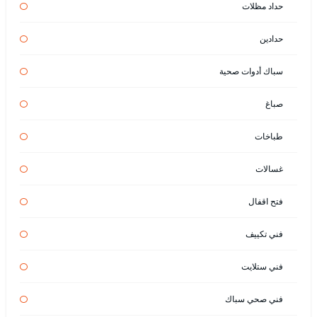
حداد مظلات
حدادين
سباك أدوات صحية
صباغ
طباخات
غسالات
فتح اقفال
فني تكييف
فني ستلايت
فني صحي سباك