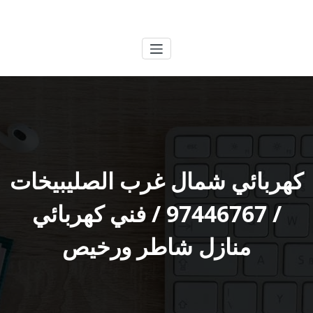
لتجاوز
الكويتية
خدمات وظائف بالكويت
لى
لمحتوى
كهربائي شمال غرب الصليبيخات
/ 97446767 / فني كهربائي
منازل شاطر ورخيص