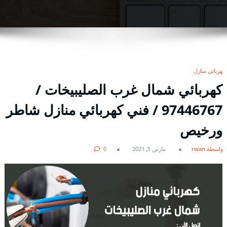
كهربائي منازل
كهربائي شمال غرب الصليبيخات /
97446767 / فني كهربائي منازل شاطر
ورخيص
بواسطة rwan
مارس 5, 2021
0