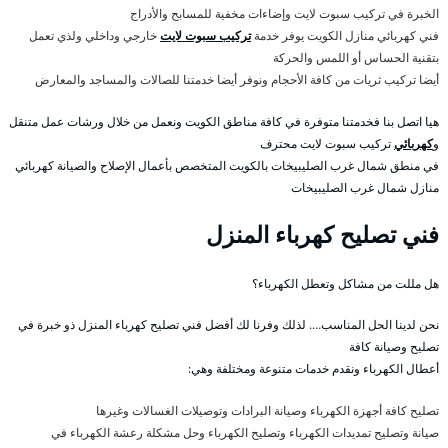
الخبرة في تركيب سبوت لايت وإضاءات مخفية للمسابح والأدراج
فني كهربائي منازل الكويت يوفر خدمة
تركيب سبوت لايت
خارجي وداخلي ولذي تعمل
بتقنية الحساس أو اللمس والحركة
أيضا تركيب ثريات من كافة الأحجام ونوفر أيضا خدمتنا للصالات والمساجد والمعارض
هيا اتصل بنا فخدمتنا متوفرة في كافة مناطق الكويت ونعمل من خلال ورشات عمل متنقل
و
كهربائي
تركيب سبوت لايت محترف
في منطق شمال غرب الصليبيخات بالكويت المتخصص بأعمال الإصلاح والصيانة كهربائي
منازل شمال غرب الصليبيخات
فني تصليح كهرباء المنزل
هل مللت من مشاكل وتعطل الكهرباء؟
نحن لدينا الحل المناسب…. لذلك وفرنا لك أفضل فني تصليح كهرباء المنزل ذو خبرة في
تصليح وصيانة كافة
أعطال الكهرباء ونقدم خدمات متنوعة ومختلفة وهي:
تصليح كافة أجهزة الكهرباء وصيانة البرادات وتوصيلات الغسالات وغيرها
صيانة وتصليح تمديدات الكهرباء وتصليح الكهرباء وحل مشكلة رعشة الكهرباء في