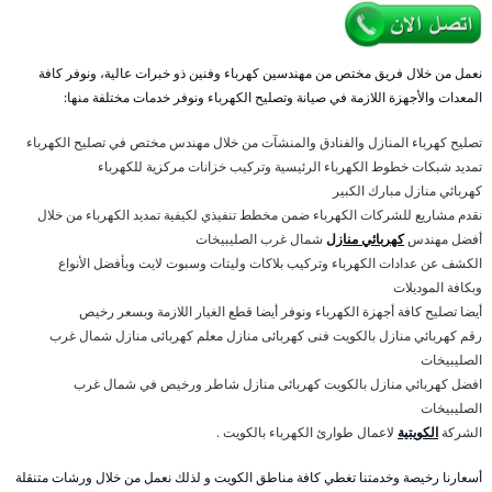
نعمل من خلال فريق مختص من مهندسين كهرباء وفنين ذو خبرات عالية، ونوفر كافة
المعدات والأجهزة اللازمة في صيانة وتصليح الكهرباء ونوفر خدمات مختلفة منها:
تصليح كهرباء المنازل والفنادق والمنشآت من خلال مهندس مختص في تصليح الكهرباء
تمديد شبكات خطوط الكهرباء الرئيسية وتركيب خزانات مركزية للكهرباء
كهربائي منازل مبارك الكبير
نقدم مشاريع للشركات الكهرباء ضمن مخطط تنفيذي لكيفية تمديد الكهرباء من خلال
أفضل مهندس
كهربائي منازل
شمال غرب الصليبيخات
الكشف عن عدادات الكهرباء وتركيب بلاكات وليتات وسبوت لايت وبأفضل الأنواع
وبكافة الموديلات
أيضا تصليح كافة أجهزة الكهرباء ونوفر أيضا قطع الغيار اللازمة وبسعر رخيص
رقم كهربائي منازل بالكويت فنى كهربائى منازل معلم كهربائى منازل شمال غرب
الصليبيخات
افضل كهربائي منازل بالكويت كهربائى منازل شاطر ورخيص في شمال غرب
الصليبيخات
الشركة
الكويتية
لاعمال طوارئ الكهرباء بالكويت .
أسعارنا رخيصة وخدمتنا تغطي كافة مناطق الكويت و لذلك نعمل من خلال ورشات متنقلة