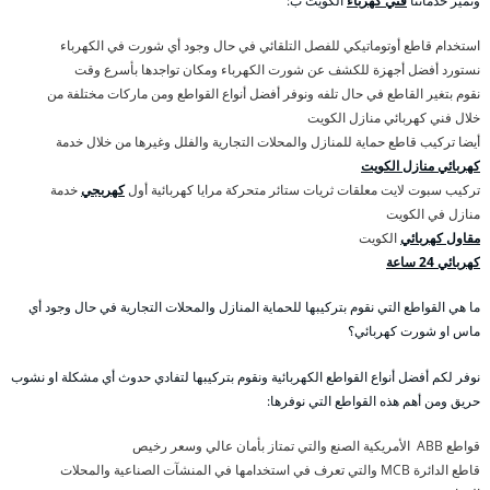
وتميز خدماتنا
فني كهرباء
الكويت ب:
استخدام قاطع أوتوماتيكي للفصل التلقائي في حال وجود أي شورت في الكهرباء
نستورد أفضل أجهزة للكشف عن شورت الكهرباء ومكان تواجدها بأسرع وقت
نقوم بتغير القاطع في حال تلفه ونوفر أفضل أنواع القواطع ومن ماركات مختلفة من
خلال فني كهربائي منازل الكويت
أيضا تركيب قاطع حماية للمنازل والمحلات التجارية والفلل وغيرها من خلال خدمة
كهربائي منازل الكويت
تركيب سبوت لايت معلقات ثريات ستائر متحركة مرايا كهربائية أول
كهربجي
خدمة
منازل في الكويت
مقاول كهربائي
الكويت
كهربائي 24 ساعة
ما هي القواطع التي نقوم بتركيبها للحماية المنازل والمحلات التجارية في حال وجود أي
ماس او شورت كهربائي؟
نوفر لكم أفضل أنواع القواطع الكهربائية ونقوم بتركيبها لتفادي حدوث أي مشكلة او نشوب
حريق ومن أهم هذه القواطع التي نوفرها:
قواطع ABB الأمريكية الصنع والتي تمتاز بأمان عالي وسعر رخيص
قاطع الدائرة MCB والتي تعرف في استخدامها في المنشآت الصناعية والمحلات