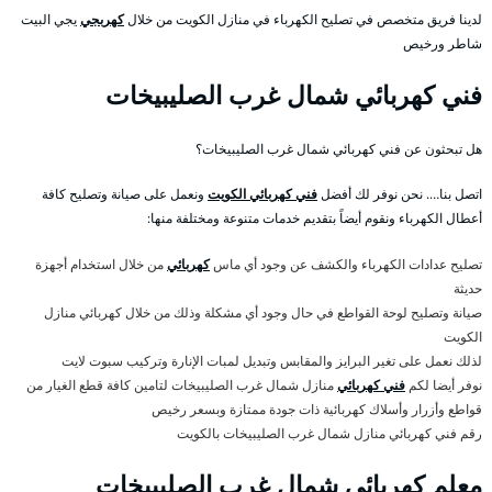
لدينا فريق متخصص في تصليح الكهرباء في منازل الكويت من خلال
كهربجي
يجي البيت
شاطر ورخيص
فني كهربائي شمال غرب الصليبيخات
هل تبحثون عن فني كهربائي شمال غرب الصليبيخات؟
اتصل بنا…. نحن نوفر لك أفضل
فني كهربائي الكويت
ونعمل على صيانة وتصليح كافة
أعطال الكهرباء ونقوم أيضاً بتقديم خدمات متنوعة ومختلفة منها:
تصليح عدادات الكهرباء والكشف عن وجود أي ماس
كهربائي
من خلال استخدام أجهزة
حديثة
صيانة وتصليح لوحة القواطع في حال وجود أي مشكلة وذلك من خلال كهربائي منازل
الكويت
لذلك نعمل على تغير البرايز والمقابس وتبديل لمبات الإنارة وتركيب سبوت لايت
نوفر أيضا لكم
فني كهربائي
منازل شمال غرب الصليبيخات لتامين كافة قطع الغيار من
قواطع وأزرار وأسلاك كهربائية ذات جودة ممتازة وبسعر رخيص
رقم فني كهربائي منازل شمال غرب الصليبيخات بالكويت
معلم كهربائي شمال غرب الصليبيخات