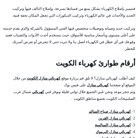
فنتميز بإصلاح الكهرباء بشكل يمنع من فسادها بسرعة، وإصلاح التالف فيها وتركيب
الجديد والأحداث في عالم الكهرباء وتركيب الديكورات التي تجعل المكان تحفة فنية.
وتركيب جديد وصيانة وتوصيلات متخصص فيها الفني المسؤول بالشركة والذي يقدم خدمته
على أعلى مستوى وبأسعار مناسبة للأسواق، حيث يستخدم أحدث الأدوات والتقنيات فعند
وقوعك في أي عطل في الكهرباء اتصل بنا ولا تتردد حتى لا تتعرض أو تعرض أسرتك
للخطر.
أرقام طوارئ كهرباء الكويت
كيف أطلب كهربائي منازل؟ لا تلق قم بزيارة موقع
كهربائي منازل الكويت
من خلال
الموقع أو صفحتنا
كهربائي منازل
على فيس بوك
وثم حجر موعد ونحن نلبي الجميع خلال ثواني قليلة ونوفر فني
كهربائي
شمال غرب
الصليبيخات الكويت بجميع مناطق الكويت .
1-
كهربائي منازل صباح السالم
2-
كهربائي منازل القرين
3-
كهربائي منازل السالمية
4-
كهربائي منازل اليرموك