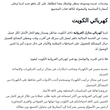
وخدمات عديدة ومتنوعة تنتظر تواصلك معنا لنطلعك على كل ماهو جديد لدينا وعلى
أسعارنا المناسبة والمقبولة لكافة فئات المجتمع.
كهربائي الكويت
لدينا
كهربائي منازل الفروانية
داخل الكويت شاطر وممتاز وهو الحل الأمثل لكل عميل
يبحث عن الخدمة المثالية جاهز ليصل إلى منزلك في أقرب وقت ويعطي النصائح للعميل
حيال المشكلة للحصول على احتياطات السلامة والأمان في حال حدوث أمر ما لحين
الوصول له.
فلا داعي للتردد والتواصل مع فني كهربائي الفروانية الكويت ليقوم :
بخدمة متميز في الكهرباء وصاحب ابتكارات في مجال تركيب الديكورات والإضاءة
الحديثة.
خبرة في مجال تركيب الكهرباء ويستخدم أحدث الأدوات التي تحافظ على الكهرباء من
المشاكل المحتمل.
عروضنا هائلة في المناسبات المختلفة وفي كافة الأعياد.
فني كهربائي الفروانية من أكثر استجابة في تلبية طلب عملائنا من خلال فريق كامل من
الفنيين نلبي كافة احتياجاتكم في الكويت وما حولها من الضواحي والقرى المجاورة.
أرخص من الأسواق ونتميز بشركتنا لإن أسعارها في متناول الجميع دون مغالاة