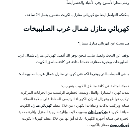
وعلى مدار الأسبوع وفي الأعياد والحظر أيضاً.
يمكنكم التواصل ايضا مع كهربائي منازل بالكويت مضمون يعمل 24 ساعة .
كهربائي منازل شمال غرب الصليبيخات
هل تبحث عن كهربائي منازل ممتاز؟
توقف عن البحث واتصل بنا….. فنحن نوفر لك أفضل كهربائي منازل شمال غرب
الصليبيخات وبخبرة ممتازة، خدمتنا متاحة في كافة مناطق الكويت.
ما هي الخدمات التي يوفرها لكم فني كهربائي منازل شمال غرب الصليبيخات:
خدماتنا متاحة في كافة مناطق الكويت ونقوم ب:
تمديد كهرباء للمنازل والفلل وتمديد الخطوط الرئيسية من الخزانات المركزية
تركيب قواطع وعوزال لخزان الكهرباء الرئيسي للحفاظ على سلامة العملاء
صيانة وتركيب بلاكات وعدادات الكهرباء من خلال معلم
كهربائي منازل
الكويت
صيانة الكهرباء و
تركيب ليتات
وسبوت لايت وإنارة خارجية للمنزل وإنارة مخفية
الخبرة في صيانة أجهزة الكهرباء بكافة أنواعها من خلال معلم كهرباء الكويت
كهربائي بيوت
ممتاز بالكويت .