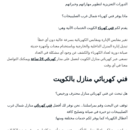
الدورات التعزيزية لتطوير مهاراتهم وخبراتهم
ماذا يوفر فني كهرباء شمال غرب الصليبيخات؟
يقدم لكم
فني كهرباء
الكويت الخدمات الآتية وهي:
تغير مقابس الإنارة ومقابس الكهربائية بسرعة عالية دون أي خطأ
تبديل إنارة المنزل الداخلية والخارجية وباستخدام معدات وأجهزة حديثة
صيانة دورية لعداد الكهرباء والكشف عن وجود أي مشكلة في العداد
نسعى عبر كهربائي منازل الكويت لنعمل على مدار
كهربائي 24 ساعة
ويمكنك التواصل
معنا في أي وقت
فني كهربائي منازل بالكويت
هل تبحث عن فني كهربائي منازل محترف ورخيص؟
توقف عن البحث وقم بمراسلتنا… نحن نوفر لك أفضل
فني كهربائي
منازل شمال غرب
الصليبيخات ذو خبرة في صيانة وتصليح كافة
أعطال الكهرباء كما يوفر لكم خدمات مختلفة ومنها:
صيانة دورية لكهرباء المنزل والتأكد من عدم وجود أي مشكلة او عيب في تمديد الكابلات