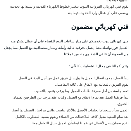
يقوم فني كهربائي الفروانية البيوت بتغيير خطوط الكهرباء القديمة واستبدالها بجديدة
ويقضي على أي عطل وارد الحدوث فيما بعد.
فني كهربائي مضمون
فني كهربائي بيوت بخدمتكم على مدار ساعات اليوم للقضاء على أي عطل يشكو منه
العميل فور تواصله معنا، يعمل بحرفية عالية وأمانة ويمتاز بمصداقيته مع العميل مما يجعل
من الصعوبة أن نتلقى الشكاوي منه من عملائنا.
وتتم أعمالنا في مجال التشطيبات كالآتي :
يبدأ العمل بمجرد اتصال العميل بنا وإرسال فريق عمل من أجل البدء في العمل.
يقوم الفريق بالمعاينة مع الاتفاق على كافة التفاصيل.
تعقد جلسة من أجل معرفة طلبات العميل وما يرغب بتنفيذ بالتحديد.
يبدأ فريقنا العمل بعد تمام الاتفاق مع العميل وكتابة عقد مرحبا بين الطرفين لضمان
الحقوق.
العمل يبدأ باستخدام الخامات الأفضل والأكثر تناسب والتي تم اخبار العميل بها أيضا.
بعد تمام التنفيذ نتقبل كافة الملاحظات من العملاء ونقوم بتنفيذ المطلوب بالكامل.
نقدم ضمان يصل لأعمال عن عملنا ليطمأن العميل حيال التعامل معنا.