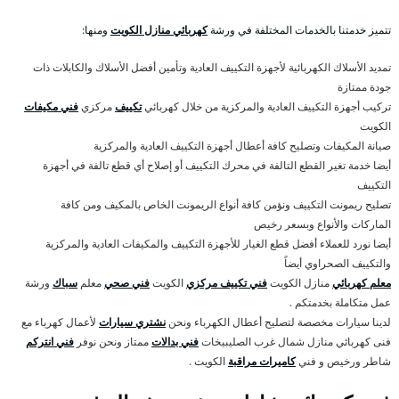
تتميز خدمتنا بالخدمات المختلفة في ورشة
كهربائي منازل الكويت
ومنها:
تمديد الأسلاك الكهربائية لأجهزة التكييف العادية وتأمين أفضل الأسلاك والكابلات ذات
جودة ممتازة
تركيب أجهزة التكييف العادية والمركزية من خلال كهربائي
تكييف
مركزي
فني مكيفات
الكويت
صيانة المكيفات وتصليح كافة أعطال أجهزة التكييف العادية والمركزية
أيضا خدمة تغير القطع التالفة في محرك التكييف أو إصلاح أي قطع تالفة في أجهزة
التكييف
تصليح ريمونت التكييف ونؤمن كافة أنواع الريمونت الخاص بالمكيف ومن كافة
الماركات والأنواع وبسعر رخيص
أيضا نورد للعملاء أفضل قطع الغيار للأجهزة التكييف والمكيفات العادية والمركزية
والتكييف الصحراوي أيضاً
معلم كهربائي
منازل الكويت
فني تكييف مركزي
الكويت
فني صحي
معلم
سباك
ورشة
عمل متكاملة بخدمتكم .
لدينا سيارات مخصصة لتصليح أعطال الكهرباء ونحن
نشتري سيارات
لأعمال كهرباء مع
فنى كهربائي منازل شمال غرب الصليبيخات
فني بدالات
ممتاز ونحن نوفر
فني انتركم
شاطر ورخيص و فني
كاميرات مراقبة
الكويت .