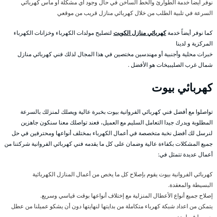
نوفر أيضا خدمة الطوارئ والخط الساخن في حال وجود أي مشكلة أو ماس كهربائي
السرعة في تلبية الطلب من خلال كهربائي منازل قريب من موقعي
كما نوفر أيضاً خدمة
كهربائي منازل الكويت
لتصليح مولدات الكهرباء وخزانات الكهرباء
المركزية و لدينا
خبرات محلية وأجنبية أو مهندسين مختصين في هذا المجال لذلك فني كهربائي منازل
شمال غرب الصليبيخات هو الأفضل .
كهربائي بيوت
تواصلوا مع أفضل فني كهربائي الفروانية بيوت بخبرة عالية ويصلك لمنزلك بالسرعة
المطلوبة ويدرك جيدا التعامل السليم مع العميل، فعند تواصلك معنا سنكون جاهزين
لنرسل لك أفضل نخبة متخصصة في أعمال الكهرباء بمختلف أنواعها ومحترفين في حل
جميع المشكلات بكفاءة عالية وضمان على كل ما يقدمه فني كهربائي الفروانية شركتنا من
أعمال عديدة تتمثل في:
كهربائي الفروانية بيوت يقوم بإصلاح كل ما يخص من أعمال المنازل الكهربائية
البسيطة والمعقدة.
إصلاح جميع أنواع الأعطال المنزلية مع إختلاف أنواعها بوقت قياسي وسريع.
يتمكن من اعداد شبكة كهرباء متكاملة من بدايتها لنهايتها دون أن يشكو عميلنا من عطل
بسببها فيما بعد.