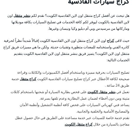
كراج سيارات القادسية
هل تبحث عن أفضل كراج متنقل اون لاين القادسية الكويت؟ نقدم لكم
بنشر متنقل
اون
لاين القادسية بالكويت ليوفر لكم كافة الخدمات في تصليح السيارات بكافة موديلاتها
وماركاتها من مرسيدس وبي أم دبليو وكيا ونيسان وغيرها.
حيث لاقى
كراج
اون لاين كراج متنقل اون لاين القادسية الكويت إقبالاً شديداً نظراً لحرفية
كادره الفني واستخدامه للمعدات متطورة وتقنيات حديثة. ولكن ما هي مميزات فريق كراج
متنقل اون لاين الكويت؟ يتميز فريق بنشر متنقل اون لاين القادسية الكويت بتقديم
الخدمات التالية:
تصليح السيارات بحرفية مميزة وباستخدام أفضل الكمبيوترات والكابلات وقراءة
صحيحة لكافة الأعطال عبر كراج تصليح سيارات القادسية الكويت
كراج متنقل
خدمة
طريق 24 ساعة .
نعمل في
بنشر متنقل الكويت
على فحص بطارية السيارة أو شحنها باستخدام كابلات
متينة ومن دون أخطاء لضمان عمل البطارية وعدم تلفها بسرعة.
يساعد فني كهربائي السيارات على فحص كافة أنظمة التشغيل وأنظمة الأمان
والمصابيح الأمامية والخلفية والجانبية.
نقدم خدمة خاصة للسيدات عبر خدمة مساعدة على الطريق في حال حصول عطل
مفاجئ بالسيارة من خلال
كراج متنقل الكويت
.