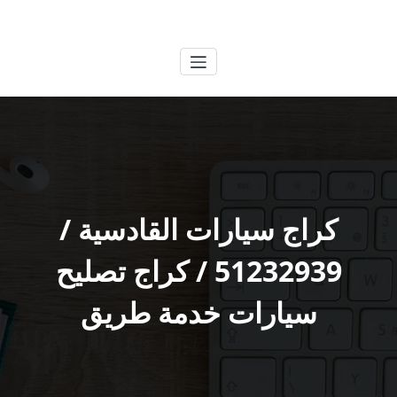
لتجاوز
الكويتية
خدمات وظائف بالكويت
لى
لمحتوى
كراج سيارات القادسية /
51232939‬ / كراج تصليح
سيارات خدمة طريق