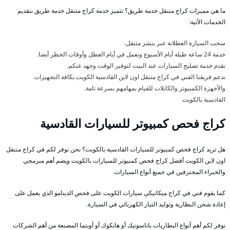
ما هي مميزات كراج متنقل خدمة طريق؟ تتميز خدمة كراج متنقل خدمة طريق بتقديم
الخدمات الأتية:
سحب السيارة العطلانة عبر بنشر متنقل.
خدمة 24 ساعة طيلة أيام الأسبوع ونعمل في أيام العطل وأوقات الحظر أيضا.
نقدم خدمة تصليح السيارات عند البيت لتوفير الوقت وجهد عنكم.
ندعم فريقنا الفني في كراج متنقل اون لاين القادسية الكويت بكافة التجهيزات
والأجهزة الكمبيوتر والكابلات للقيام بمهامهم بسرعة تامة.
القادسية بالكويت
كراج فحص كمبيوتر للسيارات القادسية
هل تريد كراج فحص كمبيوتر للسيارات القادسية بالكويت؟ نحن نوفر لكم في كراج متنقل
اون لاين الكويت أفضل كراج فحص كمبيوتر للسيارات بالكويت ويضم أهم مبرمجي
والخبراء المحترفين في جميع أنواع السيارات.
كما يقوم فني في كراج ميكانيكي سيارات الكويت على فحص الدينامو الذي يعمل على
إعادة شحن البطارية وتوليد التيار الكهربائي في السيارة.
نوفر لكم أهم أنواع البطاريات باناسونيك أو هانكوك أو أوبتما المصنعة من أهم الشركات