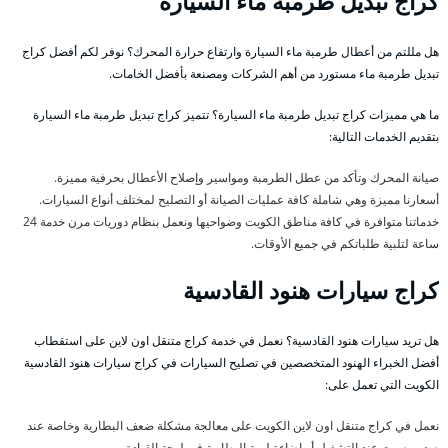
كراج تبديل طرمبة ماء السيارة
هل مللتم من أعطال طرمبة ماء السيارة وارتفاع حرارة المحرك؟ نوفر لكم أفضل كراج
تبديل طرمبة ماء مستورد من أهم الشركات ومصنعة بأفضل الخامات.
ما هي مميزات كراج تبديل طرمبة ماء السيارة؟ تتميز كراج تبديل طرمبة ماء السيارة
بتقديم الخدمات التالية:
صيانة المحرك وتأكد من عطل الطرمبة ومواسير وإصلاح الأعطال بحرفية مميزة.
أسعارنا مميزة وهي شاملة كافة عمليات الصيانة أو التصليح لمختلف أنواع السيارات.
خدماتنا متوافرة في كافة مناطق الكويت وضواحيها ونعمل بنظام دوريات مرن خدمة 24
ساعة لتلبية طلباتكم في جميع الأوقات.
كراج سيارات هنود القادسية
هل تريد سيارات هنود القادسية؟ نعمل في خدمة كراج متنقل اون لاين على استقطاب
أفضل الخبراء الهنود المتخصصين في تصليح السيارات في كراج سيارات هنود القادسية
الكويت التي تعمل على:
نعمل في كراج متنقل اون لاين الكويت على معالجة مشكلة ضعف البطارية وخاصة عند
صدور صوت عند التشغيل أو إضاءة لمبة البطارية في لوحة القيادة.