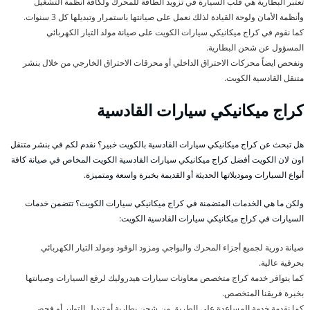
تعتبر البطارية هي قلب السيارة في تزويد الطاقة للمحرك ولكافة أنظمة التشغيل
وأنظمة الأمان ولوحة القيادة لذلك نعمل على صيانتها باستمرار وتبديلها كل 3 سنوات.
كما نقوم في كراج ميكانيكي سيارات الكويت على صيانة مولد التيار الكهربائي
المسؤول عن شحن البطارية.
ونفحص ايضاً محركات الاحتراق الداخلي أو محرقات الاحتراق الخارجي من خلال بنشر
متنقل القادسية الكويت.
كراج ميكانيكي سيارات القادسية
هل تبحث عن كراج ميكانيكي سيارات القادسية بالكويت خبير؟ نقدم لكم في بنشر متنقل
اون لان الكويت أفضل كراج ميكانيكي سيارات القادسية الكويت المخاص في صيانة كافة
أنواع السيارات وموديلاتها الحديثة أو القديمة بخبرة واسعة ومتميزة.
ولكن ما هي الخدمات المتضمنة في كراج ميكانيكي سيارات الكويت؟ تتضمن خدمات
السيارات في كراج ميكانيكي سيارات القادسية الكويت:
صيانة دورية لجميع أجزاء المحرك والبواجي ومزود الوقود ومولد التيار الكهربائي
بحرفية عالية.
كما يتوافر خدمة كراج متخصص معاونات سيارات هيدروليك لرفع السيارات وصيانتها
بخبرة فريقنا المتخصص.
كما نقدمة خدمة المساعدة على الطريق من شحن بطارية أو تبديل التواير أو فحص