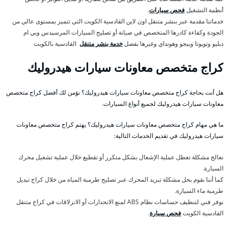
أنظمة التشغيل
فحص سيارات
.
خدماتنا مقدمة عبر بنشر متنقل اون لاين القادسية الكويت التي تتميز بمستوى عالي من
الجودة وكفاءة كادرها المتخصص في صيانة أو تصليح السيارات المرسيدس وبي ام
دبليو وتويوتا وبيجو وهونداي وغيرها بفضل
خدمة بنشر متنقل
القادسية بالكويت
كراج متخصص معاونات سيارات هيدروليك
هل أنت بحاجة كراج متخصص معاونات سيارات هيدروليك؟ نؤمن لك أفضل كراج متخصص
معاونات سيارات هيدروليك لجميع أنواع السيارات.
ما هي مهام كراج متخصص معاونات سيارات هيدروليك؟ يهتم كراج متخصص معاونات
سيارات هيدروليك في تقديم الخدمات التالية:
نعالج مشكلة تعطل عملية الإشعال بشكل متكرر أو تقطيع خلال عملية تشغيل محرك
السيارة.
كما أننا نقوم بحل مشكلة تبريد المحرك عبر تصليح طرمبة المياه من خلال كراج تبديل
طرمبة ماء السيارة.
نوفر فني لتنظيف حساسات نظام ABS لمنع الانحدارات أو الانزلاقات في كراج متنقل
القادسية الكويت
فحص سيارة
.