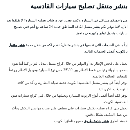
بنشر متنقل تصليح سيارات القادسية
هل واجهتكم مشاكل في السيارة وكنتم بعدين عن ورشات تصليح السيارة؟ لا تقلقوا بعد
الآن، لأننا نوفر لكم بنشر متنقل لكافة المناطق خدمة 24 ساعة مع أهم فني تصليح
سيارات وتبديل تواير وكهربجي متميز.
إذاً ما هي الخدمات التي نقدمها في بنشر متنقل؟ نقدم لكم من خلال خدمة
بنشر متنقل
بالكويت
أفضل الخدمات التالية:
نعمل على فحص الإطارات أو التواير من خلال كراج متنقل تبديل التواير كما أننا نقوم
بنفخها بالهواء وقياس ضغط الإطار بين 30\35 حس نوع السيارة وموديل الإطار ووفقاً
للمعايير السلامة العالمية.
نوفر أيضاً في بنشر متنقل القادسية الكويت خدمة صيانة البطارية وتأكد من كافة
التوصيلات الكهربائية.
نوفر لكم أيضاً أفضل أنواع الزيوت للسيارة وتعبئتها من خلال فني كراج سيارات هنود
القادسية الكويت.
يعمل فني كراج تصليح تكييف سيارات على تنظيف فلتر صيانة مواسير التكيف وتأكد
من عمل المكيف بشكل دقيق.
خدمة الطرق
بنشر خدمة طريق
جميع مناطق الكويت