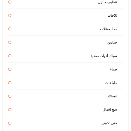
تنظيف منازل
ثلاجات
حداد مظلات
حدادين
سباك أدوات صحية
صباغ
طباخات
غسالات
فتح اقفال
فني تكييف