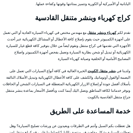
اليابانية أو الأميركية أو الكورية وتتميز بمتانتها وقوتها وكفاءة عملها.
كراج كهرباء وبنشر متنقل القادسية
نقدم لكم
كهرباء وبنشر متنقل
مع مهندس مختص في كهرباء السيارة العادية أو التي تعمل
على أجهزة الكمبيوتر حيث يقوم بإصلاح كافة الأعطال أو المشاكل الكهربائية عبر أحدث
الأجهزة التي نقدمها في كراج متنقل ونقوم ايضاً من خلال بتوفير كافة قطع غيار للسيارة
الكهربائية أو تبديل أو شحن بطارية السيارة ونعمل بفحص أجهزة الكمبيوتر واصلاح
المصابيح الأمامية أو الخلفية وصيانة كهرباء السيارة
ولدينا في
بنشر متنقل الكويت
الخبرة العالية في كافة أنواع السيارات التي تعمل على
البصمة أوالفول أوتوماتيك والكشف على كافة الأعطال الكهربائية وتبديل الأسلاك التالفة
بأسلاك أفضل جودة أو إصلاح الازرار الكهربائية المتعطلة في السيارات الشحن أو الحافلات
ونوفر خدماتنا لكافة المناطق ونصل اليك أينما كنت وبأفضل الأسعار بماعدة بنشر متنقل
جراج متنقل القادسية بالكويت
خدمة المساعدة على الطريق
هل تعطلت بكم السبل وأنتم في الطرقات وبعيدون عن ورشات تصليح السيارة؟ وهل
تعطلت السيارة بشكل مفاجئ في منتصف الليل؟ اتصلوا بنا على رقم كراج متنقل اون