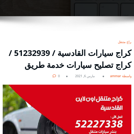
كراج متنقل
كراج سيارات القادسية / 51232939‬ /
كراج تصليح سيارات خدمة طريق
بواسطة ammar
مارس 6, 2021
0