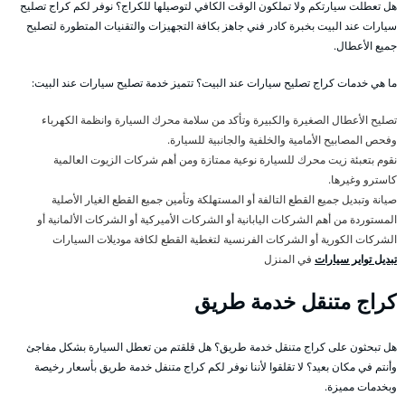
هل تعطلت سيارتكم ولا تملكون الوقت الكافي لتوصيلها للكراج؟ نوفر لكم كراج تصليح
سيارات عند البيت بخبرة كادر فني جاهز بكافة التجهيزات والتقنيات المتطورة لتصليح
جميع الأعطال.
ما هي خدمات كراج تصليح سيارات عند البيت؟ تتميز خدمة تصليح سيارات عند البيت:
تصليح الأعطال الصغيرة والكبيرة وتأكد من سلامة محرك السيارة وانظمة الكهرباء
وفحص المصابيح الأمامية والخلفية والجانبية للسيارة.
نقوم بتعبئة زيت محرك للسيارة نوعية ممتازة ومن أهم شركات الزيوت العالمية
كاسترو وغيرها.
صيانة وتبديل جميع القطع التالفة أو المستهلكة وتأمين جميع القطع الغيار الأصلية
المستوردة من أهم الشركات اليابانية أو الشركات الأميركية أو الشركات الألمانية أو
الشركات الكورية أو الشركات الفرنسية لتغطية القطع لكافة موديلات السيارات
تبديل تواير سيارات
في المنزل
كراج متنقل خدمة طريق
هل تبحثون على كراج متنقل خدمة طريق؟ هل قلقتم من تعطل السيارة بشكل مفاجئ
وأنتم في مكان بعيد؟ لا تقلقوا لأننا نوفر لكم كراج متنفل خدمة طريق بأسعار رخيصة
وبخدمات مميزة.