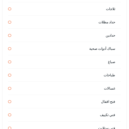
ثلاجات
حداد مظلات
حدادين
سباك أدوات صحية
صباغ
طباخات
غسالات
فتح اقفال
فني تكييف
فني ستلايت