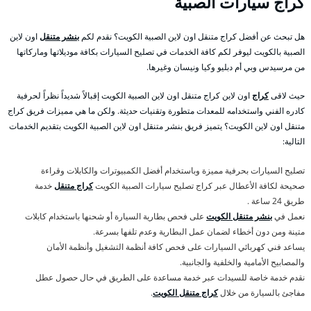
كراج سيارات الصبية
هل تبحث عن أفضل كراج متنقل اون لاين الصبية الكويت؟ نقدم لكم
بنشر متنقل
اون لاين
الصبية بالكويت ليوفر لكم كافة الخدمات في تصليح السيارات بكافة موديلاتها وماركاتها
من مرسيدس وبي أم دبليو وكيا ونيسان وغيرها.
حيث لاقى
كراج
اون لاين كراج متنقل اون لاين الصبية الكويت إقبالاً شديداً نظراً لحرفية
كادره الفني واستخدامه للمعدات متطورة وتقنيات حديثة. ولكن ما هي مميزات فريق كراج
متنقل اون لاين الكويت؟ يتميز فريق بنشر متنقل اون لاين الصبية الكويت بتقديم الخدمات
التالية:
تصليح السيارات بحرفية مميزة وباستخدام أفضل الكمبيوترات والكابلات وقراءة
صحيحة لكافة الأعطال عبر كراج تصليح سيارات الصبية الكويت
كراج متنقل
خدمة
طريق 24 ساعة .
نعمل في
بنشر متنقل الكويت
على فحص بطارية السيارة أو شحنها باستخدام كابلات
متينة ومن دون أخطاء لضمان عمل البطارية وعدم تلفها بسرعة.
يساعد فني كهربائي السيارات على فحص كافة أنظمة التشغيل وأنظمة الأمان
والمصابيح الأمامية والخلفية والجانبية.
نقدم خدمة خاصة للسيدات عبر خدمة مساعدة على الطريق في حال حصول عطل
مفاجئ بالسيارة من خلال
كراج متنقل الكويت
.