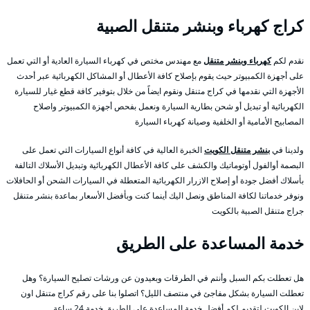
كراج كهرباء وبنشر متنقل الصبية
نقدم لكم
كهرباء وبنشر متنقل
مع مهندس مختص في كهرباء السيارة العادية أو التي تعمل
على أجهزة الكمبيوتر حيث يقوم بإصلاح كافة الأعطال أو المشاكل الكهربائية عبر أحدث
الأجهزة التي نقدمها في كراج متنقل ونقوم ايضاً من خلال بتوفير كافة قطع غيار للسيارة
الكهربائية أو تبديل أو شحن بطارية السيارة ونعمل بفحص أجهزة الكمبيوتر واصلاح
المصابيح الأمامية أو الخلفية وصيانة كهرباء السيارة
ولدينا في
بنشر متنقل الكويت
الخبرة العالية في كافة أنواع السيارات التي تعمل على
البصمة أوالفول أوتوماتيك والكشف على كافة الأعطال الكهربائية وتبديل الأسلاك التالفة
بأسلاك أفضل جودة أو إصلاح الازرار الكهربائية المتعطلة في السيارات الشحن أو الحافلات
ونوفر خدماتنا لكافة المناطق ونصل اليك أينما كنت وبأفضل الأسعار بماعدة بنشر متنقل
جراج متنقل الصبية بالكويت
خدمة المساعدة على الطريق
هل تعطلت بكم السبل وأنتم في الطرقات وبعيدون عن ورشات تصليح السيارة؟ وهل
تعطلت السيارة بشكل مفاجئ في منتصف الليل؟ اتصلوا بنا على رقم كراج متنقل اون
لاين الكويت لتقديم لكم أفضل خدمة المساعدة على الطريق خدمة 24 ساعة.