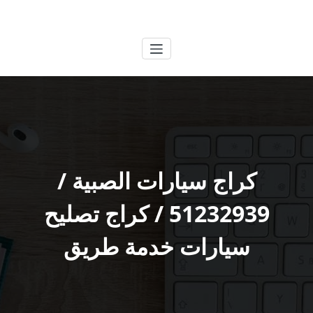
لتجاوز
الكويتية
خدمات وظائف بالكويت
لى
لمحتوى
كراج سيارات الصبية /
51232939‬ / كراج تصليح
سيارات خدمة طريق