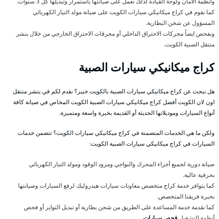
وأنظمة الأمان ولوحة القيادة لذلك نعمل على صيانتها باستمرار وتبديلها كل 3 سنوات.
كما نقوم في كراج ميكانيكي سيارات الكويت على صيانة مولد التيار الكهربائي
المسؤول عن شحن البطارية.
ونفحص ايضاً محركات الاحتراق الداخلي أو محرقات الاحتراق الخارجي من خلال بنشر
متنقل الصبية الكويت.
كراج ميكانيكي سيارات الصبية
هل تبحث عن كراج ميكانيكي سيارات الصبية بالكويت خبير؟ نقدم لكم في بنشر متنقل
اون لان الكويت أفضل كراج ميكانيكي سيارات الصبية الكويت المخاص في صيانة كافة
أنواع السيارات وموديلاتها الحديثة أو القديمة بخبرة واسعة ومتميزة.
ولكن ما هي الخدمات المتضمنة في كراج ميكانيكي سيارات الكويت؟ تتضمن خدمات
السيارات في كراج ميكانيكي سيارات الصبية الكويت:
صيانة دورية لجميع أجزاء المحرك والبواجي ومزود الوقود ومولد التيار الكهربائي
بحرفية عالية.
كما يتوافر خدمة كراج متخصص معاونات سيارات هيدروليك لرفع السيارات وصيانتها
بخبرة فريقنا المتخصص.
كما نقدمة خدمة المساعدة على الطريق من شحن بطارية أو تبديل التواير أو فحص
أنظمة التشغيل
فحص سيارات
.