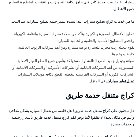
سيارات عند البيت بخبرة كادر فني جاهز بكافة التجهيزات والتقنيات المتطورة لتصليح
جميع الأعطال.
ما هي خدمات كراج تصليح سيارات عند البيت؟ تتميز خدمة تصليح سيارات عند البيت:
تصليح الأعطال الصغيرة والكبيرة وتأكد من سلامة محرك السيارة وانظمة الكهرباء
وفحص المصابيح الأمامية والخلفية والجانبية للسيارة.
نقوم بتعبئة زيت محرك للسيارة نوعية ممتازة ومن أهم شركات الزيوت العالمية
كاسترو وغيرها.
صيانة وتبديل جميع القطع التالفة أو المستهلكة وتأمين جميع القطع الغيار الأصلية
المستوردة من أهم الشركات اليابانية أو الشركات الأميركية أو الشركات الألمانية أو
الشركات الكورية أو الشركات الفرنسية لتغطية القطع لكافة موديلات السيارات
تبديل تواير سيارات
في المنزل
كراج متنقل خدمة طريق
هل تبحثون على كراج متنقل خدمة طريق؟ هل قلقتم من تعطل السيارة بشكل مفاجئ
وأنتم في مكان بعيد؟ لا تقلقوا لأننا نوفر لكم كراج متنفل خدمة طريق بأسعار رخيصة
وبخدمات مميزة.
ما هي مميزات كراج متنقل خدمة طريق؟ تتميز خدمة كراج متنقل خدمة طريق بتقديم