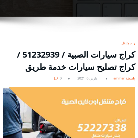
كراج متنقل
كراج سيارات الصبية / 51232939‬ /
كراج تصليح سيارات خدمة طريق
بواسطة ammar
مارس 6, 2021
0