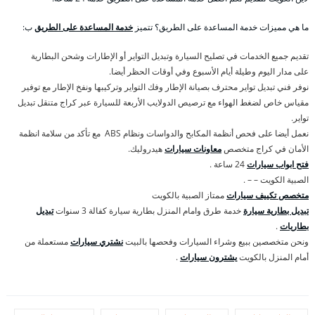
ما هي مميزات خدمة المساعدة على الطريق؟ تتميز
خدمة المساعدة على الطريق
ب:
تقديم جميع الخدمات في تصليح السيارة وتبديل التواير أو الإطارات وشحن البطارية
على مدار اليوم وطيلة أيام الأسبوع وفي أوقات الحظر أيضا.
نوفر فني تبديل تواير محترف بصيانة الإطار وفك التواير وتركيبها ونفخ الإطار مع توفير
مقياس خاص لضغط الهواء مع ترصيص الدولايب الأربعة للسيارة عبر كراج متنقل تبديل
تواير.
نعمل أيضا على فحص أنظمة المكابح والدواسات ونظام ABS مع تأكد من سلامة انظمة
الأمان في كراج متخصص
معاونات سيارات
هيدروليك.
فتح ابواب سيارات
24 ساعة .
الصبية الكويت – – .
متخصص تكييف سيارات
ممتاز الصبية بالكويت
تبديل بطارية سيارة
خدمة طرق وامام المنزل بطارية سيارة كفالة 3 سنوات
تبديل
بطاريات
.
ونحن متخصصين ببيع وشراء السيارات وفحصها بالبيت
نشتري سيارات
مستعملة من
أمام المنزل بالكويت
يشترون سيارات
.