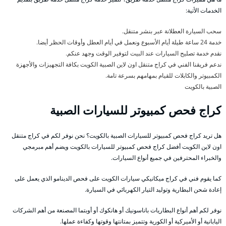
الخدمات الأتية:
سحب السيارة العطلانة عبر بنشر متنقل.
خدمة 24 ساعة طيلة أيام الأسبوع ونعمل في أيام العطل وأوقات الحظر أيضا.
نقدم خدمة تصليح السيارات عند البيت لتوفير الوقت وجهد عنكم.
ندعم فريقنا الفني في كراج متنقل اون لاين الصبية الكويت بكافة التجهيزات والأجهزة
الكمبيوتر والكابلات للقيام بمهامهم بسرعة تامة.
الصبية بالكويت
كراج فحص كمبيوتر للسيارات الصبية
هل تريد كراج فحص كمبيوتر للسيارات الصبية بالكويت؟ نحن نوفر لكم في كراج متنقل
اون لاين الكويت أفضل كراج فحص كمبيوتر للسيارات بالكويت ويضم أهم مبرمجي
والخبراء المحترفين في جميع أنواع السيارات.
كما يقوم فني في كراج ميكانيكي سيارات الكويت على فحص الدينامو الذي يعمل على
إعادة شحن البطارية وتوليد التيار الكهربائي في السيارة.
نوفر لكم أهم أنواع البطاريات باناسونيك أو هانكوك أو أوبتما المصنعة من أهم الشركات
اليابانية أو الأميركية أو الكورية وتتميز بمتانتها وقوتها وكفاءة عملها.