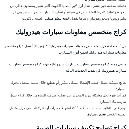
خدماتنا مقدمة عبر بنشر متنقل اون لاين الصبية الكويت التي تتميز بمستوى عالي من
الجودة وكفاءة كادرها المتخصص في صيانة أو تصليح السيارات المرسيدس وبي ام
دبليو وتويوتا وبيجو وهونداي وغيرها بفضل
خدمة بنشر متنقل
الصبية بالكويت
كراج متخصص معاونات سيارات هيدروليك
هل أنت بحاجة كراج متخصص معاونات سيارات هيدروليك؟ نؤمن لك أفضل كراج متخصص
معاونات سيارات هيدروليك لجميع أنواع السيارات.
ما هي مهام كراج متخصص معاونات سيارات هيدروليك؟ يهتم كراج متخصص معاونات
سيارات هيدروليك في تقديم الخدمات التالية:
نعالج مشكلة تعطل عملية الإشعال بشكل متكرر أو تقطيع خلال عملية تشغيل محرك
السيارة.
كما أننا نقوم بحل مشكلة تبريد المحرك عبر تصليح طرمبة المياه من خلال كراج تبديل
طرمبة ماء السيارة.
نوفر فني لتنظيف حساسات نظام ABS لمنع الانحدارات أو الانزلاقات في كراج متنقل
الصبية الكويت
فحص سيارة
.
كراج تصليح تكييف سيارات الصبية