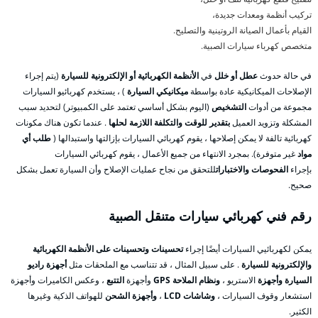
تركيب أنظمة ومعدات جديدة،
القيام بأعمال الصيانة الروتينية والتصليح.
متخصص كهرباء سيارات الصبية.
في حالة حدوث
عطل أو خلل
في
الأنظمة الكهربائية أو الإلكترونية للسيارة
(يتم إجراء
الإصلاحات الميكانيكية عادة بواسطة
ميكانيكي السيارة
) ، يستخدم كهربائيو السيارات
مجموعة من أدوات
التشخيص
(اليوم بشكل أساسي تعتمد على الكمبيوتر) لتحديد سبب
المشكلة وتزويد العميل
بتقدير للوقت والتكلفة اللازمة لحلها
. عندما تكون هناك مكونات
كهربائية تالفة لا يمكن إصلاحها ، يقوم كهربائي السيارات بإزالتها واستبدالها (
طلب أي
مواد
غير متوفرة). بمجرد الانتهاء من جميع الأعمال ، يقوم كهربائي السيارات
بإجراء
الفحوصات والاختبارات
للتحقق من نجاح عمليات الإصلاح وأن السيارة تعمل بشكل
صحيح.
رقم فني كهربائي سيارات متنقل الصبية
يمكن لكهربائيي السيارات أيضًا إجراء
تحسينات وتحسينات على الأنظمة الكهربائية
والإلكترونية للسيارة
. على سبيل المثال ، قد تتناسب مع الملحقات مثل
أجهزة راديو
السيارة وأجهزة
الاستريو ،
ونظام الملاحة GPS
وأجهزة
التتبع
، وعكس الكاميرات وأجهزة
استشعار وقوف السيارات ،
وشاشات LCD
،
وأجهزة الشحن
للهواتف الذكية وغيرها
الكثير.