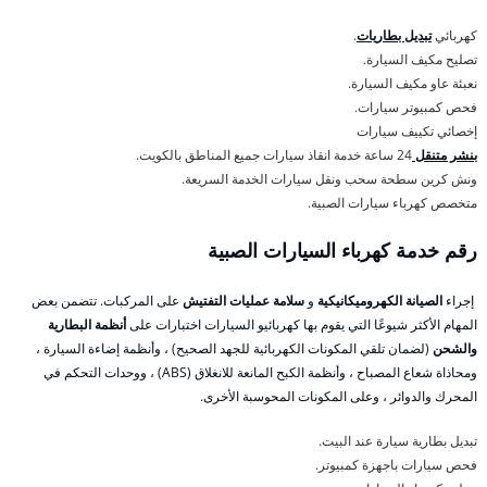
كهربائي
تبديل بطاريات
.
تصليح مكيف السيارة.
نعبئة عاو مكيف السيارة.
فحص كمبيوتر سيارات.
إخصائي تكييف سيارات
بنشر متنقل
24 ساعة خدمة انقاذ سيارات جميع المناطق بالكويت.
ونش كرين سطحة سحب ونقل سيارات الخدمة السريعة.
متخصص كهرباء سيارات الصبية.
رقم خدمة كهرباء السيارات الصبية
إجراء
الصيانة الكهروميكانيكية
و
سلامة عمليات التفتيش
على المركبات. تتضمن بعض
المهام الأكثر شيوعًا التي يقوم بها كهربائيو السيارات اختبارات على
أنظمة البطارية
والشحن
(لضمان تلقي المكونات الكهربائية للجهد الصحيح) ، وأنظمة إضاءة السيارة ،
ومحاذاة شعاع المصباح ، وأنظمة الكبح المانعة للانغلاق (ABS) ، ووحدات التحكم في
المحرك والدوائر ، وعلى المكونات المحوسبة الأخرى.
تبديل بطارية سيارة عند البيت.
فحص سيارات باجهزة كمبيوتر.