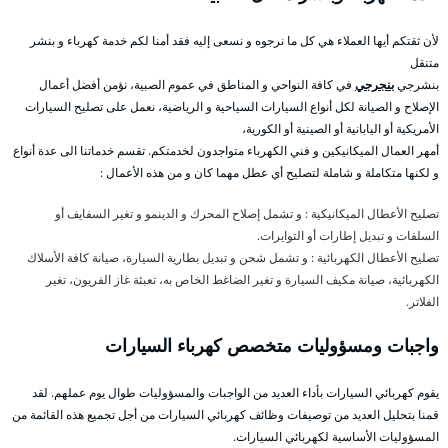
لأن ثقتكم أيها العملاء هي كل ما نرجوه و نسعى إليه فقد أمنا لكم خدمة كهرباء و بنشر
متنقل
بنشرجي
بنجرجي
في كافة النواحي و المناطق في عموم الصبية، نؤمن أفضل أعمال
الإصلاح و الصيانة لكل أنواع السيارات السياحية و الرياضية، نعمل على تصليح السيارات
الأمريكية أو اليابانية أو الصينية أو الكورية،
أمهر العمال الميكانيكين و فني الكهرباء متواجدون لخدمتكم. تقسم خدماتنا الى عدة أنواع
و لكنها متكاملة و شاملة لتصليح أي عطل مهما كان و من هذه الأعمال :
تصليح الأعطال الميكانيكية : و تشمل إصلاح المحرك و الدينمو و تغير السفايف أو
السلفات و تبديل إطارات أو التوايرات.
تصليح الأعطال الكهربائية : و تشمل شحن و تبديل بطارية السيارة، صيانة كافة الأسلاك
الكهربائية، صيانة مكيف السيارة و تغير الضاغط الخاص به، تعبئة غاز الفريون، تغير
الفلاتر.
واجبات ومسؤوليات متخصص كهرباء السيارات
يقوم كهربائي السيارات بأداء العديد من الواجبات والمسؤوليات طوال يوم عملهم. لقد
قمنا بتحليل العديد من توصيفات وظائف كهربائي السيارات من أجل تجميع هذه القائمة من
المسؤوليات الأساسية لكهربائي السيارات.