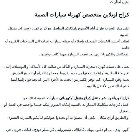
تبديل اطارات.
كراج اونلاين متخصص كهرباء سيارات الصبية
على مدار الساعة طوال أيام الأسبوع بإمكانكم التواصل مع كراج كهرباء سيارات متنقل
الصبية
لطلب أحسن الخدمات المتعلقة بإصلاح أو صيانة سيارات إضافة الى الشاحنات الكبيرة أو
خاصة
الميكانيك والكهرباء التي تعد عصب السيارة مهما كانت نوعيتها .
نعمل على صيانة كهرباء محرك السيارة و التأكد من سلامة كل الأسلاك أو التوصيلات إليه ،
تغير ماء البطارية أو إعادة شحنها من جديد , تزبيط و معايرة الفرام أو تصليح المارش،
تعبئة وقود للسيارة، كما نوفر الكثير من الخدمات الأخرى التي قد تحتاجون إليها أينما
كنتم لذلك نحن الأفضل بالكويت .
كراج كهرباء و بنشر متنقل
كراج متنقل
أوكهربائي سيارات
الصبية لذلك نحن
أفضل كراجات ميكانيكا السيارات بالصبية إمكانه القدوم إليكم حيثما تواجدتم في العمل أو
المنزل
أو الطريق أو إي مكان ، يكفي أن تتصلوا بنا أو تحددوا عنوانكم لنأتيكم بالسرعة القصوى
أكور. أودي ، بي ام دبليو ، بويك ، كاديلاك ، شيفروليه ، كرايسلر دودج ، فيات ، فورد ، جي