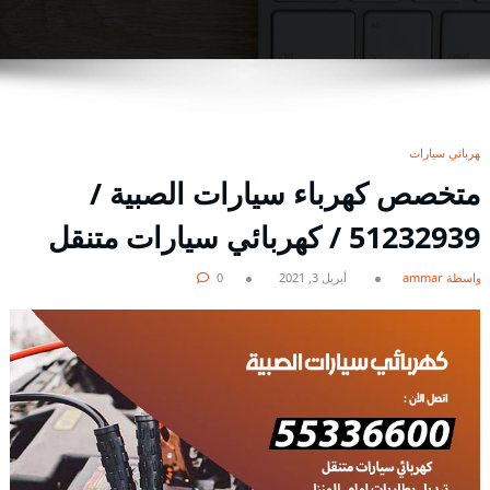
كهربائي سيارات
متخصص كهرباء سيارات الصبية /
51232939‬ / كهربائي سيارات متنقل
بواسطة ammar
أبريل 3, 2021
0