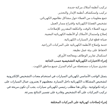
تركيب أنظمة أسلاك مركبة جديدة.
تركيب واستكشاف أنظمة الإنذار والتحذير.
جمع معلومات من العملاء حول مشاكل نظامهم الكهربائي.
تشخيص القضايا الكهربائية واقتراح مسار العمل.
تزويد العملاء بالوقت والتكلفة المقدرين للإصلاحات.
إصلاح واستبدال الأسلاك أو الأنظمة الكهربائية المعيبة.
صيانة قطع غيار السيارات الكهربائية.
خدمة وإصلاح الأنظمة الكهربائية على المركبات الزراعية.
الحفاظ على بيئة عمل نظيفة.
استكمال تقارير الوظائف ومعالجة الأوراق.
إجراء الاختبارات الكهربائية التشخيصية حسب الحاجة
نشتري سيارات مستعملة من أمام المنزل جميع مناطق الكويت .
يتمثل الواجب الأساسي لكهربائي السيارات في استخدام معدات التشخيص الإلكترونية
لتشخيص المشكلات الكهربائية داخل السيارة. معظمهم لا يعتبرون عمال السيارات على
دراية تكنولوجية ، ولكن هذا مطلب رئيسي لكهربائي سيارات. يجب أن تكون مريحة في
تركيب المركبات على آلة التشخيص وقادرة على تفسير النتائج بسرعة.
إجراء إصلاحات كهربائية على المركبات المختلفة