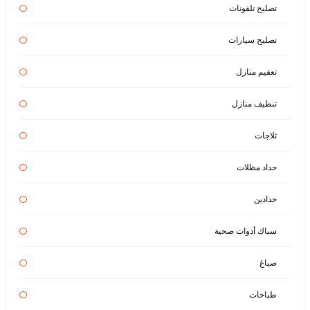
تصليح تلفونات
تصليح سيارات
تعقيم منازل
تنظيف منازل
ثلاجات
حداد مظلات
حدادين
سباك أدوات صحية
صباغ
طباخات