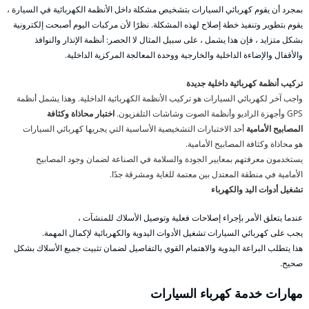
بمجرد أن يقوم كهربائي السيارات بتشخيص مشكلة داخل الأنظمة الكهربائية في السيارة ،
يقوم بتطوير وتنفيذ خطة إصلاح لهذه المشكلة. نظرًا لأن مركبات اليوم أصبحت إلكترونية
بشكل متزايد ، فإن هذا يشمل ، على سبيل المثال لا الحصر: أنظمة الإنذار والنوافذ
والأقفال والإضاءة الداخلية والخارجية ووحدة المعالجة المركزية الداخلية.
تركيب أنظمة كهربائية داخلية جديدة
واجب آخر لكهربائي السيارات هو تركيب الأنظمة الكهربائية الداخلية. وهذا يشمل أنظمة
GPS وأجهزة الراديو وأنظمة الصوت وشاشات التلفزيون.
اختبار محاذاة وكثافة
المصابيح الأمامية
أحد الاختبارات التشخيصية الأساسية التي يجريها كهربائي السيارات
هو محاذاة وكثافة المصابيح الأمامية.
يستخدمون معرفتهم بمعايير الجودة والسلامة في الصناعة لضمان وجود المصابيح
الأمامية في منطقة المعتدل بين معتمة للغاية ومشرقة جدًا.
تشغيل أدوات اليد والكهرباء
عندما يتعلق الأمر بإجراء إصلاحات فعلية وتوصيل الأسلاك للمنشآت ،
يجب على كهربائي السيارات تشغيل الأدوات اليدوية والكهربائية لإكمال المهمة.
هذا يتطلب البراعة اليدوية والاهتمام القوي بالتفاصيل لضمان تثبيت جميع الأسلاك بشكل
صحيح.
مهارات خدمة كهرباء السيارات