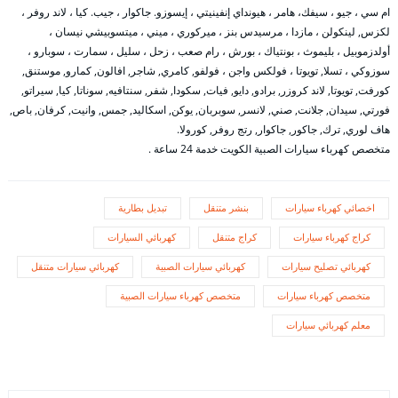
ام سي ، جيو ، سيفك، هامر ، هيونداي إنفينيتي ، إيسوزو. جاكوار ، جيب. كيا ، لاند روفر ،
لكزس, لينكولن ، مازدا ، مرسيدس بنز ، ميركوري ، ميني ، ميتسوبيشي نيسان ،
أولدزموبيل ، بليموث ، بونتياك ، بورش ، رام صعب ، زحل ، سليل ، سمارت ، سوبارو ،
سوزوكي ، تسلا, تويوتا ، فولكس واجن ، فولفو, كامري, شاجر, افالون, كمارو, موستنق,
كورفت, تويوتا, لاند كروزر, برادو, دايو, فيات, سكودا, شفر, سنتافيه, سوناتا, كيا, سيراتو,
فورتي, سيدان, جلانت, صني, لانسر, سوبربان, يوكن, اسكاليد, جمس, وانيت, كرفان, باص,
هاف لوري, ترك, جاكور, جاكوار, رتج روفر, كورولا.
متخصص كهرباء سيارات الصبية الكويت خدمة 24 ساعة .
اخصائي كهرباء سيارات
بنشر متنقل
تبديل بطارية
كراج كهرباء سيارات
كراج متنقل
كهربائي السيارات
كهربائي تصليح سيارات
كهربائي سيارات الصبية
كهربائي سيارات متنقل
متخصص كهرباء سيارات
متخصص كهرباء سيارات الصبية
معلم كهربائي سيارات