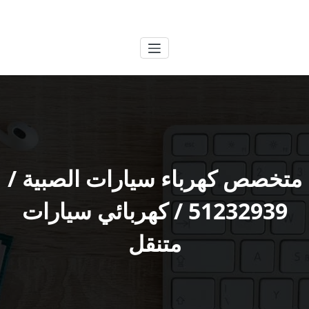
لتجاوز
الكويتية
خدمات وظائف بالكويت
لى
لمحتوى
متخصص كهرباء سيارات الصبية /
51232939‬ / كهربائي سيارات
متنقل