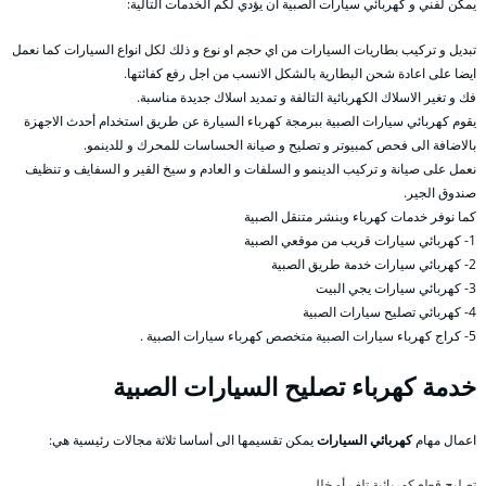
يمكن لفني و كهربائي سيارات الصبية ان يؤدي لكم الخدمات التالية:
تبديل و تركيب بطاريات السيارات من اي حجم او نوع و ذلك لكل انواع السيارات كما نعمل
ايضا على اعادة شحن البطارية بالشكل الانسب من اجل رفع كفائتها.
فك و تغير الاسلاك الكهربائية التالفة و تمديد اسلاك جديدة مناسبة.
يقوم كهربائي سيارات الصبية ببرمجة كهرباء السيارة عن طريق استخدام أحدث الاجهزة
بالاضافة الى فحص كمبيوتر و تصليح و صيانة الحساسات للمحرك و للدينمو.
نعمل على صيانة و تركيب الدينمو و السلفات و العادم و سيخ القير و السفايف و تنظيف
صندوق الجير.
كما نوفر خدمات كهرباء وبنشر متنقل الصبية
1- كهربائي سيارات قريب من موقعي الصبية
2- كهربائي سيارات خدمة طريق الصبية
3- كهربائي سيارات يجي البيت
4- كهربائي تصليح سيارات الصبية
5- كراج كهرباء سيارات الصبية متخصص كهرباء سيارات الصبية .
خدمة كهرباء تصليح السيارات الصبية
اعمال مهام
كهربائي السيارات
يمكن تقسيمها الى أساسا ثلاثة مجالات رئيسية هي:
تصليح قطع كهربائية تلف أو خلل،