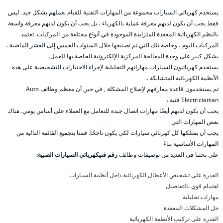
يستخدم كهربائي السيارات مجموعة من المهارات التقنية للقيام بعملهم بشكل جيد. ليس
فقط يجب أن يكون لديهم معرفة عملية بالكهرباء ، بل يجب أن يكون لديهم معرفة واسعة
بالنظم الكهربائية المعقدة المتزايدة الموجودة في أنواع مختلفة من المركبات. تعتمد
المركبات اليوم ، وخاصة تلك التي تم تصنيعها خلال السنوات الخمس إلى العشر الماضية ،
بشكل كبير على وحدة المعالجة المركزية الإلكترونية الخاصة بها للعمل.
يستخدم كهربائيون السيارات مهاراتهم التحليلية لإجراء الاختبارات التشخيصية على هذه
الأنظمة الكهربائية المتشابكة ،
ثم يستخدمون قاعدة معارفهم لإصلاح المشكلة , في حين أن معظم وظائف Auto
Electricianian فنية ،
يجب أن يكون لديهم أيضًا مهارات اتصال جيدة للتعامل مع العملاء على أساس يومي. هناك
بعض المهارات التي
يجب أن يمتلكها كل كهربائي سيارات لكي يكون ناجحًا. قمنا بتجميع القائمة التالية من
المهارات الأساسية بناءً
على بحثنا في العديد من توصيفات وظائف
رقم فنيكهربائي السيارات الصبية:
القدرة على تشخيص الأعطال الكهربائية داخل أنظمة السيارات
اهتمام قوي بالتفاصيل
مهارات تحليلية
حل المشكلات المعقدة
القدرة على تركيب الأنظمة الكهربائية