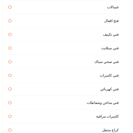
غسالات
فتح اقفال
فني تكييف
فني ستلايت
فني صحي سباك
فني كاميرات
فني كهربائي
فني مداخن وشفاطات
كاميرات مراقبة
كراج متنقل