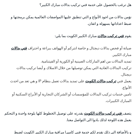
هل ترغب بالحصول على خدمة فني تركيب بدالات مبارك الكبير؟
نؤمن بدالات من اجود الأنواع و التي تنطبق عليها المواصفات العالمية يمكن برمجتها و
ضبط اعداداتها بسهولة و اتقان.
يقوم
فني تركيب بدالات
مبارك الكبير الكويت بما يلي:
صيانة أو فحص بدالات ديجتال و خاصة انتركم أو الهواتف ببراعة و احتراف
فني بدالات
مبارك الكبير.
تمديد البدالات من اهم الماركات الصينية أو الكورية أو الفيتنامية.
تركيب البدالات العادية التي يمكن توصيلها من خلال الاسلاك و أيضا تركيب بدالات
ديجتال.
يعمل فني
تركيب بدالات الكويت
على تمديد بدالات تعمل بنظام IP و هي تعد من احدث
الأنواع.
تامين خدمات تركيب البدالات للمؤسسات أو الشركان التجارية أو الأبراج السكنية أو
المبارك الكبيرات.
يتصف
فني تركيب بدالات الكويت
بقدرته على توصيل الخطوط كلها بلوحة واحدة و التحكم
بعمل هذه اللوحة لذلك بادوا الى التواصل معنا.
و بالأضافة الى ذلك نقدم لكم خدمة فني كاميرا مراقبة مبارك الكبير الكويت لضبط