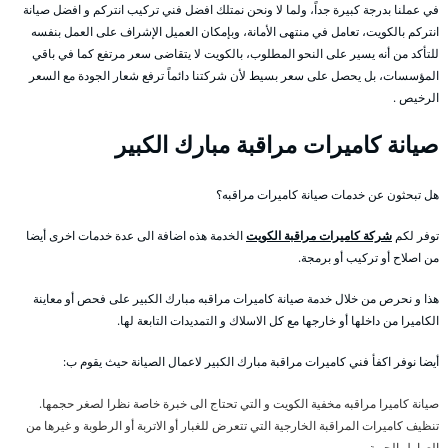
في عملنا بدرجة كبيرة جداً، ولما لا ونحن نمتلك افضل فني تركيب انتركم و افضل صيانة
انتركم بالكويت، تعامل في منتهى الأمانة، وبإمكان العميل الإشراف على العمل بنفسه
للتأكد من أنه يسير على النحو المطلوب، بالكويت لا يتقاضى سعر مرتفع كما في باقي
المؤسسات، بل يحصل على سعر بسيط لأن شركتنا دائماً ترفع شعار الجودة مع السعر
الرخيص .
صيانة كاميرات مراقبة مبارك الكبير
هل تبحثون عن خدمات صيانة كاميرات مراقبه؟
توفر لكم
شركة كاميرات مراقبة الكويت
الخدمة هذه اضافة الى عدة خدمات اخرى أيضا
من اصلاح أو تركيب أو برمجة.
هذا و نحرص من خلال خدمة صيانة كاميرات مراقبه مبارك الكبير على فحص أو معاينة
الكاميرا من داخلها أو خارجها مع كل الاسلاك و التمديدات التابعة لها.
أيضا نوفر اكفأ فني كاميرات مراقبة مبارك الكبير لاعمال الصيانة حيث يقوم ب:
صيانة كاميرا مراقبه مخفية الكويت و التي تحتاج الى خبرة خاصة نظرا لصغر حجمها.
تنظيف كاميرات المراقبة الخارجية التي تتعرض للغبار أو الاتربة أو الرطوبة و غيرها من
العوامل الجوية.