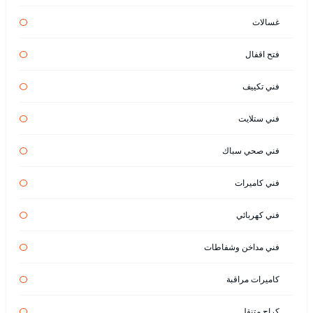
غسالات
فتح اقفال
فني تكييف
فني ستلايت
فني صحي سباك
فني كاميرات
فني كهربائي
فني مداخن وشفاطات
كاميرات مراقبة
كراج متنقل