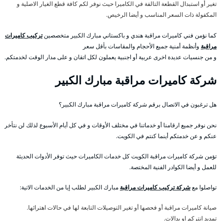
تغير أو استبدال القطعة التالفة في الكاميرا حيث نوفر لكم كافة قطع الغيار الاصلية و
المكفولة ذات السعر المناسب و أيضا الرخيص.
كما نؤمن فني كاميرات مراقبة هندي و باكستاني مبارك الكبير متخصصين
تركيب كاميرات
مراقبة
وأنظمة أمنية جميع الأحجام والمقاسات بأقل سعر
و من جنسيات عديدة اخرى عربية أو اجنبية يعملون لكل اتقان و على مدار الوقت لخدمتكم.
شركة كاميرات مراقبة مبارك الكبير
هل ترغبون في الاتصال برقم شركة كاميرات مراقبة مبارك الكبير؟
نحن نوفر جميع ارقامنا أو خدماتنا في مختلف الأوقات و في كل أيام الأسبوع لذلك لن نتأخر
عنكم و عن خدمتكم أينما كنتم في الكويت.
تؤمن شركة كاميرات مراقبة الكويت كل خدمات الكاميرات حيث توفر الأدوات الحديثة
للعمل و أيضا الكوادر الفنية المختصة.
تواصلوا مع
شركة تركيب كاميرات مراقبة
مبارك الكبير لطلب إيا من الخدمات الاتية:
صيانة كاميرات مراقبة أو فحصها أو تغير التوصيلات التابعة لها في حالات اهترائها.
تمديد انتركم او بدالات.