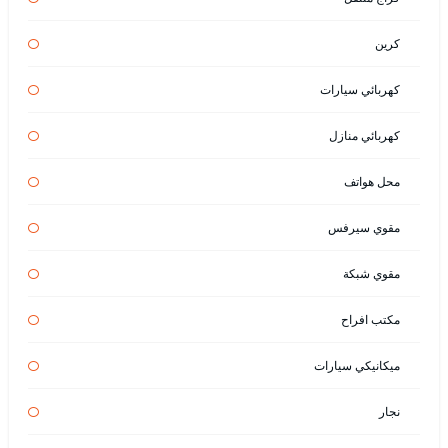
كرين
كهربائي سيارات
كهربائي منازل
محل هواتف
مقوي سيرفس
مقوي شبكة
مكتب افراح
ميكانيكي سيارات
نجار