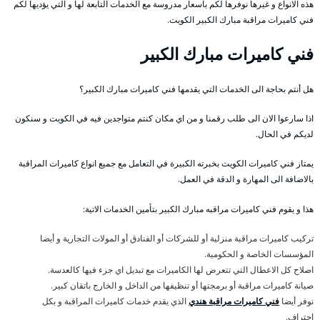
هذه الانواع و غيرها نوفرها لكم باسعار مدروسة مع الخدمات التابعة لها و التي يؤديها لكم
فني كاميرات مراقبة مبارك الكبير الكويت.
فني كاميرات مبارك الكبير
هل أنتم بحاجة الى الخدمات التي يقدمها فني كاميرات مبارك الكبير؟
اذا سارعوا الان الى طلب رقمنا و من اي مكان كنتم متواجدين فيه في الكويت و سنكون
لديكم في الحال.
يمتاز فني كاميرات الكويت بخبرته الكبيرة في التعامل مع جميع انواع كاميرات المراقبة
بالاضافة الى المهارة و الدقة في العمل.
هذا و يقوم فني كاميرات مراقبه مبارك الكبير بتأمين الخدمات الاتية:
تركيب كاميرات مراقبة منزلية أو للشركات أو الفنادق أو المولات التجارية و أيضا
المؤسسات الخاصة و الحكومية.
اصلاح كل الاعطال التي تتعرض لها الكاميرات مع تبديل اي جزء فيها كالعدسة.
صيانة كاميرات مراقبة أو برمجتها أو تنظيفها من الداخل و الخارج باتقان كبير.
نوفر أيضا
فني كاميرات مراقبة هندي
الذي يقدم خدمات كاميرات المراقبة و بكل
احتراف.