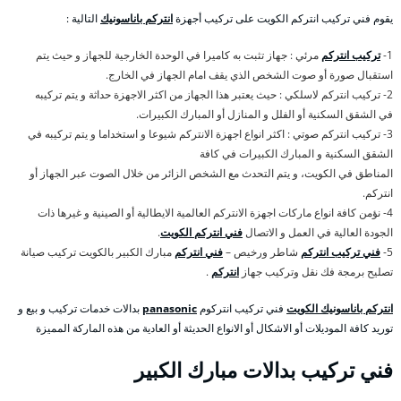
يقوم فني تركيب انتركم الكويت على تركيب أجهزة
انتركم باناسونيك
التالية :
1-
تركيب انتركم
مرئي : جهاز تثبت به كاميرا في الوحدة الخارجية للجهاز و حيث يتم
استقبال صورة أو صوت الشخص الذي يقف امام الجهاز في الخارج.
2- تركيب انتركم لاسلكي : حيث يعتبر هذا الجهاز من اكثر الاجهزة حداثة و يتم تركيبه
في الشقق السكنية أو الفلل و المنازل أو المبارك الكبيرات.
3- تركيب انتركم صوتي : اكثر انواع اجهزة الانتركم شيوعا و استخداما و يتم تركيبه في
الشقق السكنية و المبارك الكبيرات في كافة
المناطق في الكويت، و يتم التحدث مع الشخص الزائر من خلال الصوت عبر الجهاز أو
انتركم.
4- نؤمن كافة انواع ماركات اجهزة الانتركم العالمية الايطالية أو الصينية و غيرها ذات
الجودة العالية في العمل و الاتصال
فني انتركم الكويت
.
5-
فني تركيب انتركم
شاطر ورخيص –
فني انتركم
مبارك الكبير بالكويت تركيب صيانة
تصليح برمجة فك نقل وتركيب جهاز
انتركم
.
انتركم باناسونيك الكويت
فني تركيب انتركوم
panasonic
بدالات خدمات تركيب و بيع و
توريد كافة الموديلات أو الاشكال أو الانواع الحديثة أو العادية من هذه الماركة المميزة
فني تركيب بدالات مبارك الكبير