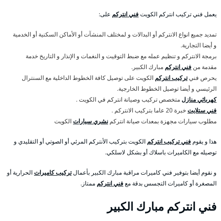
يعمل فني تركيب انتركم الكويت
فني انتركم
على:
تمديد جميع انواع الانتركم أو البدالات و لمختلف المنشآت أو الأماكن السكنية أو الخدمية
و أيضا التجارية.
برمجة الانتركم و تنظيم عمله مع ضبط التوقيت و النغمات و الإنذار و التاريخ خدمة
مقدمة من
فني انتركم
مبارك الكبير.
يحرص فني
تركيب انتركم
الكويت على توصيل كافة الخطوط الداخلية مع السنترال
الرئيسي و أيضا توصيل الخطوط الخارجية.
كهربائي منازل
متخصص تركيب وصيانة انتركم في الكويت .
فني ستلايت
خبرة 20 عاما بتركيب الانتركم .
مطلوب سيارات مجهزة بمعدات صيانة انتركم
نشري سيارات
الكويت
هذا و يقوم
فني تركيب انتركم
الكويت بتركيب الأنتركم المرئي أو الصوتي أو التقليدي و
توصيله مع الكاميرات باسلاك أو بشكل لاسلكي.
و نقوم أيضا بتوفير فني كاميرات مراقبة مبارك الكبير بأعمال
تركيب كاميرات
الحرارية أو
المصغرة أو كاميرات التجسس بدقة مع
فني انتركم
ممتاز.
فني انتركم مبارك الكبير