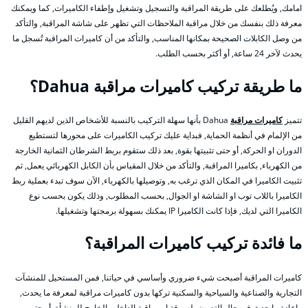
امامك, ويُطلعك على طريقة المراقبة والتسجيل وتشغيل وإطفاء الكاميرات, كما ويمكنك
معرفة ذلك بنفسك من خلال مراقبة الملاحظات التي تظهر على شاشة المراقبة, والتأكد
من وصل الكابلات الصحيحة بمكانها المناسب, والتأكد من أن كاميرات المراقبة تُسجل ما
يحدث لآخر 24 ساعة, أو أكثر بحسب الطلب.
ما طريقة تركيب كاميرات مراقبة Dahua؟
تتميز
كاميرات مراقبة
Dahua بأنها سهلة التركيب بالنسبة للأشخاص الذين لديهم القليل
من الإلمام في أنظمة الحماية, فبداية عليك تركيب الكاميرات على محورها لتستطيع
الدوران او الحركة, أو حتى تثبيتها بقوة, بعد ذلك ستقوم بربط الشرطان الثمانية الخارجة
من الكهرباء, بكاميرا المراقبة, والتأكد من خلال المقياس بأن الكابل الكهربائي يعمل, ثم
تثبيت الكاميرا في المكان الذي ترغب به, وتوصيلها بالكهرباء, الآن سوف تبدء بعملية ربط
الكاميرا باللاب توب او الشاشة او الجوال, بحسب المطلوب, وذلك يكون بحسب نوع
الكاميرا التي لديك, فإذا كانت الكاميرا IP يمكنك بسهولة برمجتها وتشغيلها.
ما فائدة تركيب كاميرات المراقبة؟
كاميرات المراقبة أصبحت شيء ضروري وأساسي في حياتنا, فمن المستحيل للمنشآت
التجارية والصناعية والسياحية والسكنية تركها بدون كاميرات مراقبة لمعرفة ما يحدث,
واعادة ما حدث في حال التعرض لسرقة او مراقبة الداخل والخارج للمنشأة, أو حتى