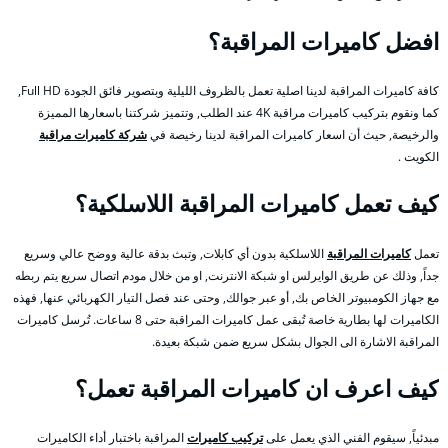
افضل كاميرات المراقبة؟
كافة كاميرات المراقبة لدينا اصلية تعمل بالظروف الليلية وبتصوير فائق الجودة Full HD,
كما ونقوم بتركيب كاميرات مراقبة 4K عند الطلب, وتتميز شركتنا باسعارها المميزة
والرخيصة, حيث أن اسعار كاميرات المراقبة لدينا رخيصة في
شركة كاميرات مراقبة
الكويت .
كيف تعمل كاميرات المراقبة اللاسلكية؟
تعمل
كاميرات المراقبة
اللاسلكية بدون أي كابلات, وتبث بدقة عالية ووضح عالي وسريع
جداً, وذلك عن طريق الوايرلس او شبكة الانترنت, او من خلال مودم اتصال سريع يتم ربطه
مع جهاز الكومبيوتر الخاص بك, أو عبر جوالك, وحتى عند فصل التيار الكهربائي عنها, فهذه
الكاميرات لها بطارية خاصة تُبقى عمل كاميرات المراقبة حتى 8 ساعات. تُرسل كاميرات
المراقبة الاشارة الى الجوال بشكل سريع ضمن شبكة بعيدة.
كيف اعرف ان كاميرات المراقبة تعمل؟
مبدئياً, سيقوم الفني الذي يعمل على
تركيب كاميرات
المراقبة باختبار أداء الكاميرات