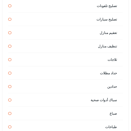
تصليح تلفونات
تصليح سيارات
تعقيم منازل
تنظيف منازل
ثلاجات
حداد مظلات
حدادين
سباك أدوات صحية
صباغ
طباخات