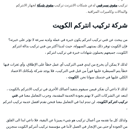
تركيب
مقوي سيرفس
لدعن شبكات الانترنت تركيب
مقوي شبكة
لجهاز الانتركم
والبدالات وكاميرات المراقبة .
شركة تركيب انتركم الكويت
من يبحث عن فني تركيب انتركم يكون خبرة في عمله ولديه سرعة لا تؤثر على خبرته؟
فإن الكويت توفر ذلك بمنتهى السهولة، حيث لدينا أكثر من فني تركيب بدالة انتركم
الكويت، جميعهم يحملون شهادات خبرة في تركيب انتركم ،
لذلك لا يمكن أن يخرج من ايدي فمي التركيب أي عمل خطأ على الإطلاق، وأي ثغرات فيها
خطأ يتم السيطرة عليها فوراً من قبل فني التركيب، فلا يوجد شركة بإمكانك الاعتماد
الكلي عليها في خدمتك سوانا نحن
الكويت
،
لذلك لا داعي أن نفكر فيمن سيقوم بتنفيذ أعمالك الأخرى في تركيب الانتركم بالكويت ،
ابتعد عن الشركات التي لا تهتم بجودة الخدمة المقدمة، وجرب التعامل معنا في
فني
تركيب انتركم الكويت
، لن تندم ابدا في التعامل معنا فنحن نقدم افضل خدمة تركيب انتركم
،
ولذلك كل ما نقدمه من أعمال تركيب هو شيء يميزنا عن البقية، فلا داعي ابدا الى القلق
من الجودة أو حتى من الإنجاز في العمل لأننا في مؤسسة تركيب أنتركم الكويت منجزين