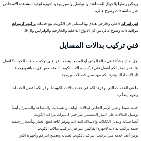
ويمكن ربطها بالجوال للمشاهدة والتواصل, وتتميز بوجود أجهزة لوحية لمشاهدة الأشخاص
عبر شاشة ذات وضوح عالي.
فني انتركم
داخلي وخارجي هندي وباكستاني في الكويت, مع خدمات
تركيب كاميرات
مراقبة ذات وضوح عالي من كل الانواع الداخلية والخارجية والوايرلس والIP.
فني تركيب بدالات المسايل
هل لديك مشكلة في بدالة الهاتف أو المصعد وتبحث عن فني تركيب بدالات الكويت؟ اتصل
بنا.. نحن نوفر لكم أفضل فني تركيب بدالات الكويت المتخصص في صيانة وبرمجة
البدالات لذلك وفرنا لكم مهندسين اتصالات وبرمجة
ما هي الخدمات التي نوفرها لكم في خدمة بدالات الكويت؟ نوفر لكم أفضل الخدمات
ونقوم أيضاً ب:
خدمة ضبط وتغير الرمز الخاص لبدالات الهاتف والستلايت والمصاعد والسنترال أيضاً
توصيل البدالات على التيار المستمر عبر فني كاميرات مراقبة الكويت
أيضا صيانة وتبديل الكابلات والاسلاك للبدالات ونوفر كافة قطع الغيار وبأسعار رخيصة
خدمة تركيب بدالات لأجهزة الفاكس عبر فني تركيب بدالات الكويت
نؤمن أيضا خدمة فني تركيب انتركم بالكويت لصيانة وتصليح انتركم وأجهزة اكس