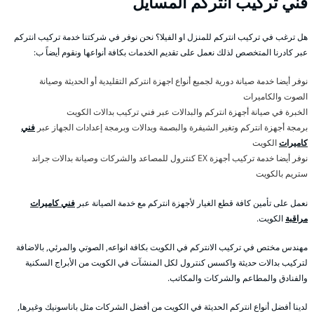
فني تركيب انتركم المسايل
هل ترغب في تركيب انتركم للمنزل او الفيلا؟ نحن نوفر في شركتنا خدمة تركيب انتركم
عبر كادرنا المتخصص لذلك نعمل على تقديم الخدمات بكافة أنواعها ونقوم أيضاً ب:
نوفر أيضا خدمة صيانة دورية لجميع أنواع اجهزة انتركم التقليدية أو الحديثة وصيانة
الصوت والكاميرات
الخبرة في صيانة أجهزة انتركم والبدالات عبر فني تركيب بدالات الكويت
برمجة أجهزة انتركم وتغير الشيفرة والبصمة وبدالات وبرمجة إعدادات الجهاز عبر
فني
كاميرات
الكويت
نوفر أيضا خدمة تركيب أجهزة EX كنترول للمصاعد والشركات وصيانة بدالات جراند
ستريم بالكويت
نعمل على تأمين كافة قطع الغيار لأجهزة انتركم مع خدمة الصيانة عبر
فني كاميرات
مراقبة
الكويت.
مهندس مختص في تركيب الانتركم في الكويت بكافة انواعه, الصوتي والمرئي, بالاضافة
لتركيب بدالات حديثة واكسس كنترول لكل المنشآت في الكويت من الأبراج السكنية
والفنادق والمطاعم والشركات والمكاتب.
لدينا أفضل أنواع انتركم الحديثة في الكويت من أفضل الشركات مثل باناسونيك وغيرها,