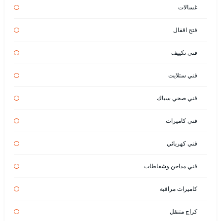
غسالات
فتح اقفال
فني تكييف
فني ستلايت
فني صحي سباك
فني كاميرات
فني كهربائي
فني مداخن وشفاطات
كاميرات مراقبة
كراج متنقل