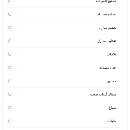
تصليح تلفونات
تصليح سيارات
تعقيم منازل
تنظيف منازل
ثلاجات
حداد مظلات
حدادين
سباك أدوات صحية
صباغ
طباخات