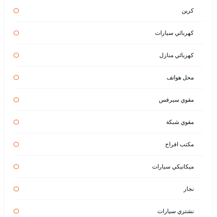
كرين
كهربائي سيارات
كهربائي منازل
محل هواتف
مقوي سيرفس
مقوي شبكة
مكتب افراح
ميكانيكي سيارات
نجار
نشتري سيارات