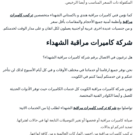
المكفولة ذات السعر المناسب و أيضا الرخيص.
كما نؤمن فني كاميرات مراقبة هندي و باكستاني الشهداء متخصصين
تركيب كاميرات
مراقبة
وأنظمة أمنية جميع الأحجام والمقاسات بأقل سعر
و من جنسيات عديدة اخرى عربية أو اجنبية يعملون لكل اتقان و على مدار الوقت لخدمتكم.
شركة كاميرات مراقبة الشهداء
هل ترغبون في الاتصال برقم شركة كاميرات مراقبة الشهداء؟
نحن نوفر جميع ارقامنا أو خدماتنا في مختلف الأوقات و في كل أيام الأسبوع لذلك لن نتأخر
عنكم و عن خدمتكم أينما كنتم في الكويت.
تؤمن شركة كاميرات مراقبة الكويت كل خدمات الكاميرات حيث توفر الأدوات الحديثة
للعمل و أيضا الكوادر الفنية المختصة.
تواصلوا مع
شركة تركيب كاميرات مراقبة
الشهداء لطلب إيا من الخدمات الاتية:
صيانة كاميرات مراقبة أو فحصها أو تغير التوصيلات التابعة لها في حالات اهترائها.
تمديد انتركم او بدالات.
تركيب كاميرات مراقبة من احسن الماركات العالمية و من كافة انواعها.