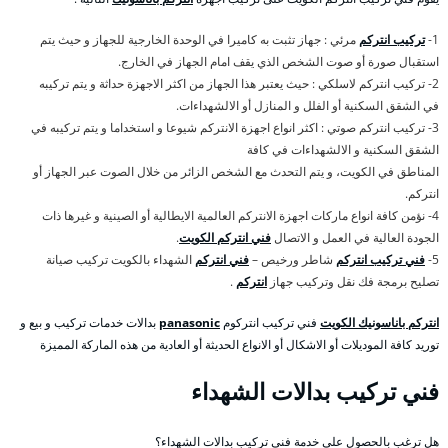
1-
تركيب انتركم
مرئي : جهاز تثبت به كاميرا في الوحدة الخارجية للجهاز و حيث يتم
استقبال صورة أو صوت الشخص الذي يقف امام الجهاز في الخارج.
2- تركيب انتركم لاسلكي : حيث يعتبر هذا الجهاز من اكثر الاجهزة حداثة و يتم تركيبه
في الشقق السكنية أو الفلل و المنازل أو الالشهداءات.
3- تركيب انتركم صوتي : اكثر انواع اجهزة الانتركم شيوعا و استخداما و يتم تركيبه في
الشقق السكنية و الالشهداءات في كافة
المناطق في الكويت، و يتم التحدث مع الشخص الزائر من خلال الصوت عبر الجهاز أو
انتركم.
4- نؤمن كافة انواع ماركات اجهزة الانتركم العالمية الايطالية أو الصينية و غيرها ذات
الجودة العالية في العمل و الاتصال
فني انتركم الكويت
.
5-
فني تركيب انتركم
شاطر ورخيص –
فني انتركم
الشهداء بالكويت تركيب صيانة
تصليح برمجة فك نقل وتركيب جهاز
انتركم
.
انتركم باناسونيك الكويت
فني تركيب انتركوم
panasonic
بدالات خدمات تركيب و بيع و
توريد كافة الموديلات أو الاشكال أو الانواع الحديثة أو العادية من هذه الماركة المميزة
فني تركيب بدالات الشهداء
هل ترغب بالحصول على خدمة فني تركيب بدالات الشهداء؟