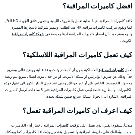
افضل كاميرات المراقبة؟
كافة كاميرات المراقبة لدينا اصلية تعمل بالظروف الليلية وبتصوير فائق الجودة Full HD,
كما ونقوم بتركيب كاميرات مراقبة 4K عند الطلب, وتتميز شركتنا باسعارها المميزة
والرخيصة, حيث أن اسعار كاميرات المراقبة لدينا رخيصة في
شركة كاميرات مراقبة
الكويت .
كيف تعمل كاميرات المراقبة اللاسلكية؟
تعمل
كاميرات المراقبة
اللاسلكية بدون أي كابلات, وتبث بدقة عالية ووضح عالي وسريع
جداً, وذلك عن طريق الوايرلس او شبكة الانترنت, او من خلال مودم اتصال سريع يتم ربطه
مع جهاز الكومبيوتر الخاص بك, أو عبر جوالك, وحتى عند فصل التيار الكهربائي عنها, فهذه
الكاميرات لها بطارية خاصة تُبقى عمل كاميرات المراقبة حتى 8 ساعات. تُرسل كاميرات
المراقبة الاشارة الى الجوال بشكل سريع ضمن شبكة بعيدة.
كيف اعرف ان كاميرات المراقبة تعمل؟
مبدئياً, سيقوم الفني الذي يعمل على
تركيب كاميرات
المراقبة باختبار أداء الكاميرات
امامك, ويُطلعك على طريقة المراقبة والتسجيل وتشغيل وإطفاء الكاميرات, كما ويمكنك