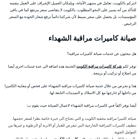
انتركم بالكويت، تعامل في منتهى الأمانة، وبإمكان العميل الإشراف على العمل بنفسه
للتأكد من أنه يسير على النحو المطلوب، بالكويت لا يتقاضى سعر مرتفع كما في باقي
المؤسسات، بل يحصل على سعر بسيط لأن شركتنا دائماً ترفع شعار الجودة مع السعر
الرخيص .
صيانة كاميرات مراقبة الشهداء
هل تبحثون عن خدمات صيانة كاميرات مراقبه؟
توفر لكم
شركة كاميرات مراقبة الكويت
الخدمة هذه اضافة الى عدة خدمات اخرى أيضا
من اصلاح أو تركيب أو برمجة.
هذا و نحرص من خلال خدمة صيانة كاميرات مراقبه الشهداء على فحص أو معاينة الكاميرا
من داخلها أو خارجها مع كل الاسلاك و التمديدات التابعة لها.
أيضا نوفر اكفأ فني كاميرات مراقبة الشهداء لاعمال الصيانة حيث يقوم ب:
صيانة كاميرا مراقبه مخفية الكويت و التي تحتاج الى خبرة خاصة نظرا لصغر حجمها.
تنظيف كاميرات المراقبة الخارجية التي تتعرض للغبار أو الاتربة أو الرطوبة و غيرها من
العوامل الجوية.
بالنسبة للكاميرات اللاسلكية يقوم
فني كاميرات الكويت
بصيانتها و فحصها و التاكد من