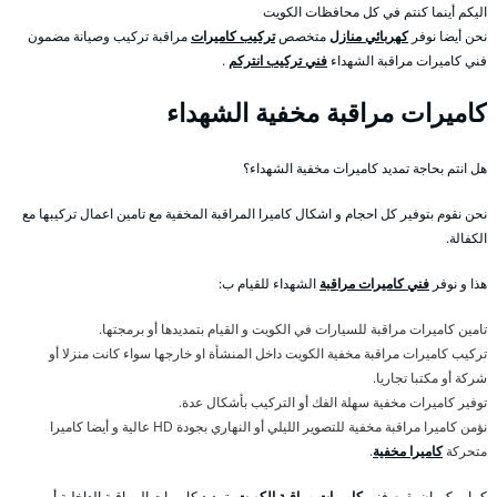
اليكم أينما كنتم في كل محافظات الكويت
نحن أيضا نوفر
كهربائي منازل
متخصص
تركيب كاميرات
مراقبة تركيب وصيانة مضمون
فني كاميرات مراقبة الشهداء
فني تركيب انتركم
.
كاميرات مراقبة مخفية الشهداء
هل انتم بحاجة تمديد كاميرات مخفية الشهداء؟
نحن نقوم بتوفير كل احجام و اشكال كاميرا المراقبة المخفية مع تامين اعمال تركيبها مع
الكفالة.
هذا و نوفر
فني كاميرات مراقبة
الشهداء للقيام ب:
تامين كاميرات مراقبة للسيارات في الكويت و القيام بتمديدها أو برمجتها.
تركيب كاميرات مراقبة مخفية الكويت داخل المنشأة او خارجها سواء كانت منزلا أو
شركة أو مكتبا تجاريا.
توفير كاميرات مخفية سهلة الفك أو التركيب بأشكال عدة.
نؤمن كاميرا مراقبة مخفية للتصوير الليلي أو النهاري بجودة HD عالية و أيضا كاميرا
متحركة
كاميرا مخفية
.
كما يمكن ان يقوم فني
كاميرات مراقبة الكويت
بتمديد كاميرات المراقبة الداخلية أو