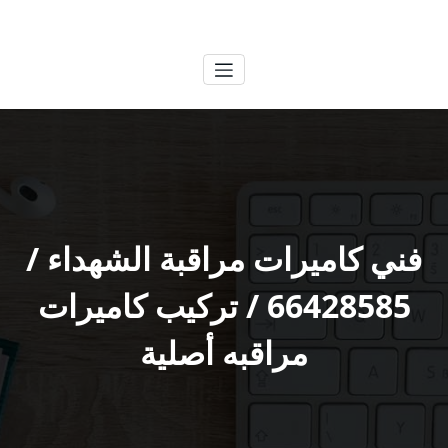
لتجاوز
الكويتية
خدمات وظائف بالكويت
لى
لمحتوى
فني كاميرات مراقبة الشهداء /
66428585 / تركيب كاميرات
مراقبه أصلية