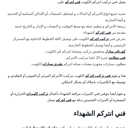
يعمل فني تركيب انتركم الكويت
فني انتركم
على:
تمديد جميع انواع الانتركم أو البدالات و لمختلف المنشآت أو الأماكن السكنية أو الخدمية
و أيضا التجارية.
برمجة الانتركم و تنظيم عمله مع ضبط التوقيت و النغمات و الإنذار و التاريخ خدمة
مقدمة من
فني انتركم
الشهداء.
يحرص فني
تركيب انتركم
الكويت على توصيل كافة الخطوط الداخلية مع السنترال
الرئيسي و أيضا توصيل الخطوط الخارجية.
كهربائي منازل
متخصص تركيب وصيانة انتركم في الكويت .
فني ستلايت
خبرة 20 عاما بتركيب الانتركم .
مطلوب سيارات مجهزة بمعدات صيانة انتركم
نشري سيارات
الكويت
هذا و يقوم
فني تركيب انتركم
الكويت بتركيب الأنتركم المرئي أو الصوتي أو التقليدي و
توصيله مع الكاميرات باسلاك أو بشكل لاسلكي.
و نقوم أيضا بتوفير فني كاميرات مراقبة الشهداء بأعمال
تركيب كاميرات
الحرارية أو
المصغرة أو كاميرات التجسس بدقة مع
فني انتركم
ممتاز.
فني انتركم الشهداء
يقوم فني تركيب انتركم الكويت على تركيب أجهزة
انتركم باناسونيك
التالية :