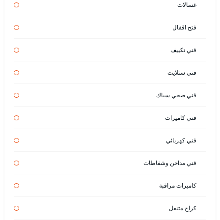
غسالات
فتح اقفال
فني تكييف
فني ستلايت
فني صحي سباك
فني كاميرات
فني كهربائي
فني مداخن وشفاطات
كاميرات مراقبة
كراج متنقل