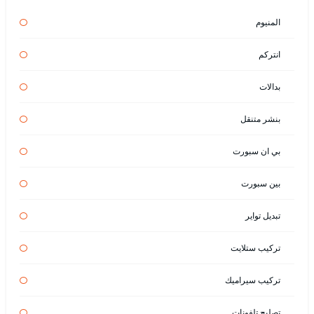
المنيوم
انتركم
بدالات
بنشر متنقل
بي ان سبورت
بين سبورت
تبديل تواير
تركيب ستلايت
تركيب سيراميك
تصليح تلفونات