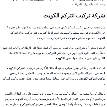
والبدالات وكاميرات المراقبة .
شركة تركيب انتركم الكويت
من يبحث عن فني تركيب انتركم يكون خبرة في عمله ولديه سرعة لا تؤثر على خبرته؟
فإن الكويت توفر ذلك بمنتهى السهولة، حيث لدينا أكثر من فني تركيب بدالة انتركم
الكويت، جميعهم يحملون شهادات خبرة في تركيب انتركم ،
لذلك لا يمكن أن يخرج من ايدي فمي التركيب أي عمل خطأ على الإطلاق، وأي ثغرات فيها
خطأ يتم السيطرة عليها فوراً من قبل فني التركيب، فلا يوجد شركة بإمكانك الاعتماد
الكلي عليها في خدمتك سوانا نحن
الكويت
،
لذلك لا داعي أن نفكر فيمن سيقوم بتنفيذ أعمالك الأخرى في تركيب الانتركم بالكويت ،
ابتعد عن الشركات التي لا تهتم بجودة الخدمة المقدمة، وجرب التعامل معنا في
فني
تركيب انتركم الكويت
، لن تندم ابدا في التعامل معنا فنحن نقدم افضل خدمة تركيب انتركم
،
ولذلك كل ما نقدمه من أعمال تركيب هو شيء يميزنا عن البقية، فلا داعي ابدا الى القلق
من الجودة أو حتى من الإنجاز في العمل لأننا في مؤسسة تركيب أنتركم الكويت منجزين
في عملنا بدرجة كبيرة جداً، ولما لا ونحن نمتلك افضل فني تركيب انتركم و افضل صيانة