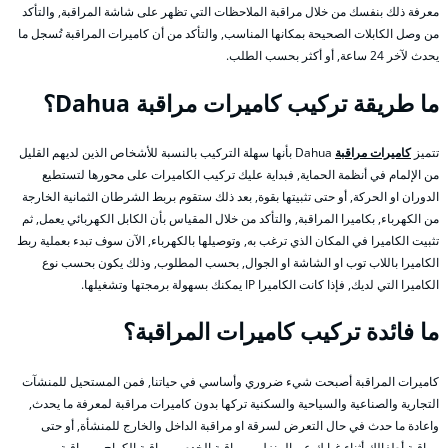
معرفة ذلك بنفسك من خلال مراقبة الملاحظات التي تظهر على شاشة المراقبة, والتأكد
من وصل الكابلات الصحيحة بمكانها المناسب, والتأكد من أن كاميرات المراقبة تُسجل ما
يحدث لآخر 24 ساعة, أو أكثر بحسب الطلب.
ما طريقة تركيب كاميرات مراقبة Dahua؟
تتميز
كاميرات مراقبة
Dahua بأنها سهلة التركيب بالنسبة للأشخاص الذين لديهم القليل
من الإلمام في أنظمة الحماية, فبداية عليك تركيب الكاميرات على محورها لتستطيع
الدوران او الحركة, أو حتى تثبيتها بقوة, بعد ذلك ستقوم بربط الشرطان الثمانية الخارجة
من الكهرباء, بكاميرا المراقبة, والتأكد من خلال المقياس بأن الكابل الكهربائي يعمل, ثم
تثبيت الكاميرا في المكان الذي ترغب به, وتوصيلها بالكهرباء, الآن سوف تبدء بعملية ربط
الكاميرا باللاب توب او الشاشة او الجوال, بحسب المطلوب, وذلك يكون بحسب نوع
الكاميرا التي لديك, فإذا كانت الكاميرا IP يمكنك بسهولة برمجتها وتشغيلها.
ما فائدة تركيب كاميرات المراقبة؟
كاميرات المراقبة أصبحت شيء ضروري وأساسي في حياتنا, فمن المستحيل للمنشآت
التجارية والصناعية والسياحية والسكنية تركها بدون كاميرات مراقبة لمعرفة ما يحدث,
واعادة ما حدث في حال التعرض لسرقة او مراقبة الداخل والخارج للمنشأة, أو حتى
مراقبة أطفالك أثناء غيابك عن المنزل, ومراقبة الخدم, ومراقبة الكراج, ومراقبة من