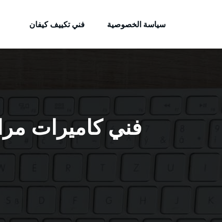
الكويتية
لتجاوز
خدمات وظائف بالكويت
لى
سياسة الخصوصية
فني تكييف كيفان
لمحتوى