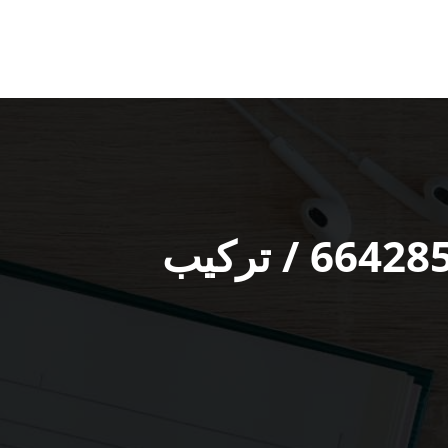
فني كاميرات مراقبة الشويخ الصناعية / 66428585 / تركيب