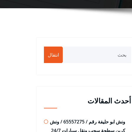
انتقال
أحدث المقالات
ونش ابو حليفة رقم / 65557275 / ونش
كرين سطحة سحب ونقل سيارات 24/7