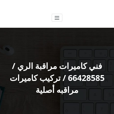
لتجاوز
الكويتية
خدمات وظائف بالكويت
لى
لمحتوى
فني كاميرات مراقبة الري /
66428585 / تركيب كاميرات
مراقبه أصلية