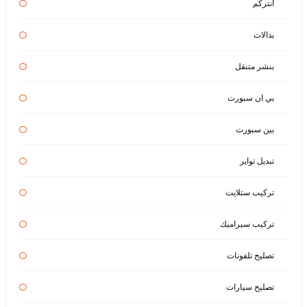
انتركم
بدالات
بنشر متنقل
بي ان سبورت
بين سبورت
تبديل تواير
تركيب ستلايت
تركيب سيراميك
تصليح تلفونات
تصليح سيارات