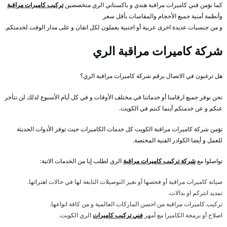
كما نؤمن فني كاميرات مراقبة هندي و باكستاني الري متخصصين
تركيب كاميرات مراقبة
وأنظمة أمنية جميع الأحجام والمقاسات بأقل سعر
و من جنسيات عديدة اخرى عربية أو اجنبية يعملون لكل اتقان و على مدار الوقت لخدمتكم.
شركة كاميرات مراقبة الري
هل ترغبون في الاتصال برقم شركة كاميرات مراقبة الري؟
نحن نوفر جميع ارقامنا أو خدماتنا في مختلف الأوقات و في كل أيام الأسبوع لذلك لن نتأخر
عنكم و عن خدمتكم أينما كنتم في الكويت.
تؤمن شركة كاميرات مراقبة الكويت كل خدمات الكاميرات حيث توفر الأدوات الحديثة
للعمل و أيضا الكوادر الفنية المختصة.
تواصلوا مع
شركة تركيب كاميرات مراقبة
الري لطلب إيا من الخدمات الاتية:
صيانة كاميرات مراقبة أو فحصها أو تغير التوصيلات التابعة لها في حالات اهترائها.
تمديد انتركم او بدالات.
تركيب كاميرات مراقبة من احسن الماركات العالمية و من كافة انواعها.
اصلاح أو برمجة الكاميرا مع أمهر
فني تركيب كاميرات
الري الكويت.