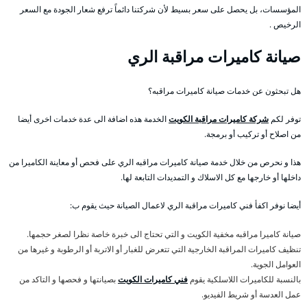
المؤسسات، بل يحصل على سعر بسيط لأن شركتنا دائماً ترفع شعار الجودة مع السعر
الرخيص .
صيانة كاميرات مراقبة الري
هل تبحثون عن خدمات صيانة كاميرات مراقبه؟
توفر لكم
شركة كاميرات مراقبة الكويت
الخدمة هذه اضافة الى عدة خدمات اخرى أيضا
من اصلاح أو تركيب أو برمجة.
هذا و نحرص من خلال خدمة صيانة كاميرات مراقبه الري على فحص أو معاينة الكاميرا من
داخلها أو خارجها مع كل الاسلاك و التمديدات التابعة لها.
أيضا نوفر اكفأ فني كاميرات مراقبة الري لاعمال الصيانة حيث يقوم ب:
صيانة كاميرا مراقبه مخفية الكويت و التي تحتاج الى خبرة خاصة نظرا لصغر حجمها.
تنظيف كاميرات المراقبة الخارجية التي تتعرض للغبار أو الاتربة أو الرطوبة و غيرها من
العوامل الجوية.
بالنسبة للكاميرات اللاسلكية يقوم
فني كاميرات الكويت
بصيانتها و فحصها و التاكد من
عمل العدسة أو شريط الفيديو.