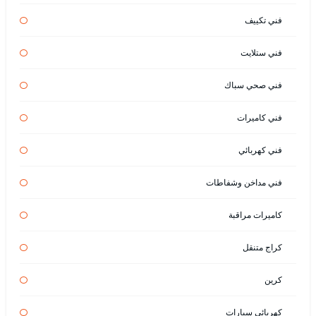
فني تكييف
فني ستلايت
فني صحي سباك
فني كاميرات
فني كهربائي
فني مداخن وشفاطات
كاميرات مراقبة
كراج متنقل
كرين
كهربائي سيارات