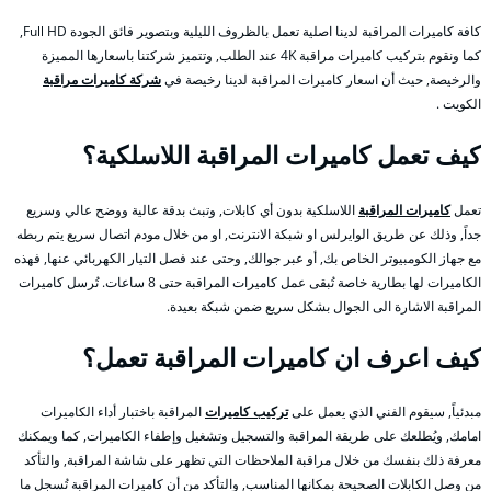
كافة كاميرات المراقبة لدينا اصلية تعمل بالظروف الليلية وبتصوير فائق الجودة Full HD,
كما ونقوم بتركيب كاميرات مراقبة 4K عند الطلب, وتتميز شركتنا باسعارها المميزة
والرخيصة, حيث أن اسعار كاميرات المراقبة لدينا رخيصة في
شركة كاميرات مراقبة
الكويت .
كيف تعمل كاميرات المراقبة اللاسلكية؟
تعمل
كاميرات المراقبة
اللاسلكية بدون أي كابلات, وتبث بدقة عالية ووضح عالي وسريع
جداً, وذلك عن طريق الوايرلس او شبكة الانترنت, او من خلال مودم اتصال سريع يتم ربطه
مع جهاز الكومبيوتر الخاص بك, أو عبر جوالك, وحتى عند فصل التيار الكهربائي عنها, فهذه
الكاميرات لها بطارية خاصة تُبقى عمل كاميرات المراقبة حتى 8 ساعات. تُرسل كاميرات
المراقبة الاشارة الى الجوال بشكل سريع ضمن شبكة بعيدة.
كيف اعرف ان كاميرات المراقبة تعمل؟
مبدئياً, سيقوم الفني الذي يعمل على
تركيب كاميرات
المراقبة باختبار أداء الكاميرات
امامك, ويُطلعك على طريقة المراقبة والتسجيل وتشغيل وإطفاء الكاميرات, كما ويمكنك
معرفة ذلك بنفسك من خلال مراقبة الملاحظات التي تظهر على شاشة المراقبة, والتأكد
من وصل الكابلات الصحيحة بمكانها المناسب, والتأكد من أن كاميرات المراقبة تُسجل ما