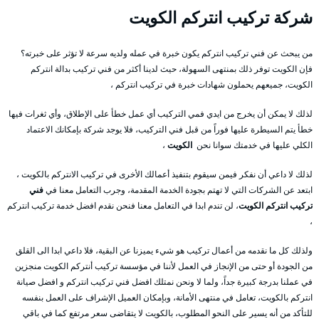
شركة تركيب انتركم الكويت
من يبحث عن فني تركيب انتركم يكون خبرة في عمله ولديه سرعة لا تؤثر على خبرته؟
فإن الكويت توفر ذلك بمنتهى السهولة، حيث لدينا أكثر من فني تركيب بدالة انتركم
الكويت، جميعهم يحملون شهادات خبرة في تركيب انتركم ،
لذلك لا يمكن أن يخرج من ايدي فمي التركيب أي عمل خطأ على الإطلاق، وأي ثغرات فيها
خطأ يتم السيطرة عليها فوراً من قبل فني التركيب، فلا يوجد شركة بإمكانك الاعتماد
الكلي عليها في خدمتك سوانا نحن
الكويت
،
لذلك لا داعي أن نفكر فيمن سيقوم بتنفيذ أعمالك الأخرى في تركيب الانتركم بالكويت ،
ابتعد عن الشركات التي لا تهتم بجودة الخدمة المقدمة، وجرب التعامل معنا في
فني
تركيب انتركم الكويت
، لن تندم ابدا في التعامل معنا فنحن نقدم افضل خدمة تركيب انتركم
،
ولذلك كل ما نقدمه من أعمال تركيب هو شيء يميزنا عن البقية، فلا داعي ابدا الى القلق
من الجودة أو حتى من الإنجاز في العمل لأننا في مؤسسة تركيب أنتركم الكويت منجزين
في عملنا بدرجة كبيرة جداً، ولما لا ونحن نمتلك افضل فني تركيب انتركم و افضل صيانة
انتركم بالكويت، تعامل في منتهى الأمانة، وبإمكان العميل الإشراف على العمل بنفسه
للتأكد من أنه يسير على النحو المطلوب، بالكويت لا يتقاضى سعر مرتفع كما في باقي