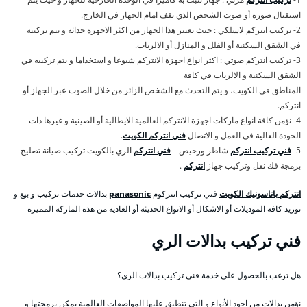
استقبال صورة أو صوت الشخص الذي يقف امام الجهاز في الخارج.
2- تركيب انتركم لاسلكي : حيث يعتبر هذا الجهاز من اكثر الاجهزة حداثة و يتم تركيبه
في الشقق السكنية أو الفلل و المنازل أو الالريات.
3- تركيب انتركم صوتي : اكثر انواع اجهزة الانتركم شيوعا و استخداما و يتم تركيبه في
الشقق السكنية و الالريات في كافة
المناطق في الكويت، و يتم التحدث مع الشخص الزائر من خلال الصوت عبر الجهاز أو
انتركم.
4- نؤمن كافة انواع ماركات اجهزة الانتركم العالمية الايطالية أو الصينية و غيرها ذات
الجودة العالية في العمل و الاتصال
فني انتركم الكويت
.
5-
فني تركيب انتركم
شاطر ورخيص –
فني انتركم
الري بالكويت تركيب صيانة تصليح
برمجة فك نقل وتركيب جهاز
انتركم
.
انتركم باناسونيك الكويت
فني تركيب انتركوم
panasonic
بدالات خدمات تركيب و بيع و
توريد كافة الموديلات أو الاشكال أو الانواع الحديثة أو العادية من هذه الماركة المميزة
فني تركيب بدالات الري
هل ترغب بالحصول على خدمة فني تركيب بدالات الري؟
نؤمن بدالات من اجود الأنواع و التي تنطبق عليها المواصفات العالمية يمكن برمجتها و