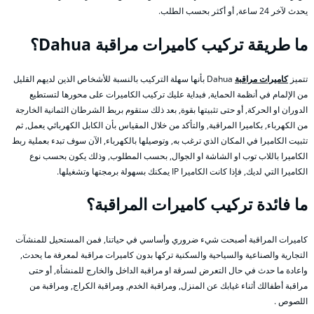
يحدث لآخر 24 ساعة, أو أكثر بحسب الطلب.
ما طريقة تركيب كاميرات مراقبة Dahua؟
تتميز
كاميرات مراقبة
Dahua بأنها سهلة التركيب بالنسبة للأشخاص الذين لديهم القليل
من الإلمام في أنظمة الحماية, فبداية عليك تركيب الكاميرات على محورها لتستطيع
الدوران او الحركة, أو حتى تثبيتها بقوة, بعد ذلك ستقوم بربط الشرطان الثمانية الخارجة
من الكهرباء, بكاميرا المراقبة, والتأكد من خلال المقياس بأن الكابل الكهربائي يعمل, ثم
تثبيت الكاميرا في المكان الذي ترغب به, وتوصيلها بالكهرباء, الآن سوف تبدء بعملية ربط
الكاميرا باللاب توب او الشاشة او الجوال, بحسب المطلوب, وذلك يكون بحسب نوع
الكاميرا التي لديك, فإذا كانت الكاميرا IP يمكنك بسهولة برمجتها وتشغيلها.
ما فائدة تركيب كاميرات المراقبة؟
كاميرات المراقبة أصبحت شيء ضروري وأساسي في حياتنا, فمن المستحيل للمنشآت
التجارية والصناعية والسياحية والسكنية تركها بدون كاميرات مراقبة لمعرفة ما يحدث,
واعادة ما حدث في حال التعرض لسرقة او مراقبة الداخل والخارج للمنشأة, أو حتى
مراقبة أطفالك أثناء غيابك عن المنزل, ومراقبة الخدم, ومراقبة الكراج, ومراقبة من
اللصوص .