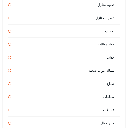
تعقيم منازل
تنظيف منازل
ثلاجات
حداد مظلات
حدادين
سباك أدوات صحية
صباغ
طباخات
غسالات
فتح اقفال