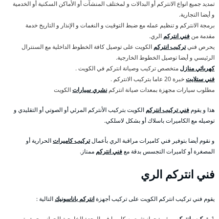
تمديد جميع انواع الانتركم أو البدالات و لمختلف المنشآت أو الأماكن السكنية أو الخدمية
و أيضا التجارية.
برمجة الانتركم و تنظيم عمله مع ضبط التوقيت و النغمات و الإنذار و التاريخ خدمة
مقدمة من
فني انتركم
الري.
يحرص فني
تركيب انتركم
الكويت على توصيل كافة الخطوط الداخلية مع السنترال
الرئيسي و أيضا توصيل الخطوط الخارجية.
كهربائي منازل
متخصص تركيب وصيانة انتركم في الكويت .
فني ستلايت
خبرة 20 عاما بتركيب الانتركم .
مطلوب سيارات مجهزة بمعدات صيانة انتركم
نشري سيارات
الكويت
هذا و يقوم
فني تركيب انتركم
الكويت بتركيب الأنتركم المرئي أو الصوتي أو التقليدي و
توصيله مع الكاميرات باسلاك أو بشكل لاسلكي.
و نقوم أيضا بتوفير فني كاميرات مراقبة الري بأعمال
تركيب كاميرات
الحرارية أو
المصغرة أو كاميرات التجسس بدقة مع
فني انتركم
ممتاز.
فني انتركم الري
يقوم فني تركيب انتركم الكويت على تركيب أجهزة
انتركم باناسونيك
التالية :
1-
تركيب انتركم
مرئي : جهاز تثبت به كاميرا في الوحدة الخارجية للجهاز و حيث يتم