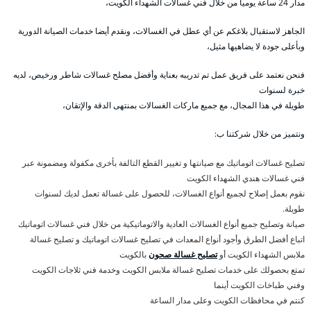
مدار 24 ساعة يوميا من خلال فني غسالات الشهداء الكويت،
الجاهز لاستقبال بلاغكم عن أي عطل في الغسالات، ونقدم أيضا خدمات الصيانة الدورية
وبأعلى جودة لا يضاهيها مثيل،
فنحن نعتمد على فريق عمل تم تدريبه بعناية وأفضل مصلح غسالات شاطر ورخيص، لديه
خبرة لسنوات
طويلة في هذا المجال، مع جميع ماركات الغسالات بمنتهى الدقة والإتقان،
ونتميز من خلال شركتنا ب:
تصليح غسالات اتوماتيك مع صيانتها و تغيير القطع التالفة بأخرى مكفولة ومضمونة عبر
فني غسالات هندي الشهداء الكويت
نقوم بعمل إصلاح لجميع أنواع الغسالات، للحصول على غسالة تعمل لديك لسنوات
طويلة.
صيانة وتصليح جميع أنواع الغسالات العادية والاتوماتيكية من خلال فني غسالات اتوماتيك
اتباع أفضل الطرق وأجود أنواع المعدات في تصليح غسالات اتوماتيك و تصليح غسالة
ملابس الشهداء الكويت أو
تصليح غسالة صحون
بالكويت
تمتع بحصولك على خدمات تصليح غسالة ملابس الكويت وخدمة فني ثلاجات الكويت
وفني طباخات الكويت أينما
كنتم في محافظات الكويت وعلى مدار الساعة