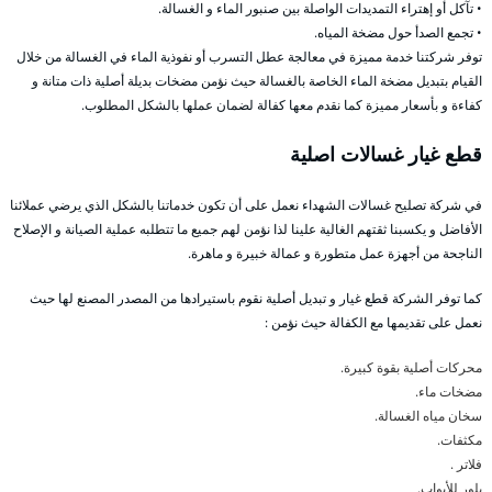
• تآكل أو إهتراء التمديدات الواصلة بين صنبور الماء و الغسالة.
• تجمع الصدأ حول مضخة المياه.
توفر شركتنا خدمة مميزة في معالجة عطل التسرب أو نفوذية الماء في الغسالة من خلال
القيام بتبديل مضخة الماء الخاصة بالغسالة حيث نؤمن مضخات بديلة أصلية ذات متانة و
كفاءة و بأسعار مميزة كما نقدم معها كفالة لضمان عملها بالشكل المطلوب.
قطع غيار غسالات اصلية
في شركة تصليح غسالات الشهداء نعمل على أن تكون خدماتنا بالشكل الذي يرضي عملائنا
الأفاضل و يكسبنا ثقتهم الغالية علينا لذا نؤمن لهم جميع ما تتطلبه عملية الصيانة و الإصلاح
الناجحة من أجهزة عمل متطورة و عمالة خبيرة و ماهرة.
كما توفر الشركة قطع غيار و تبديل أصلية نقوم باستيرادها من المصدر المصنع لها حيث
نعمل على تقديمها مع الكفالة حيث نؤمن :
محركات أصلية بقوة كبيرة.
مضخات ماء.
سخان مياه الغسالة.
مكثفات.
فلاتر .
بلور للأبواب.