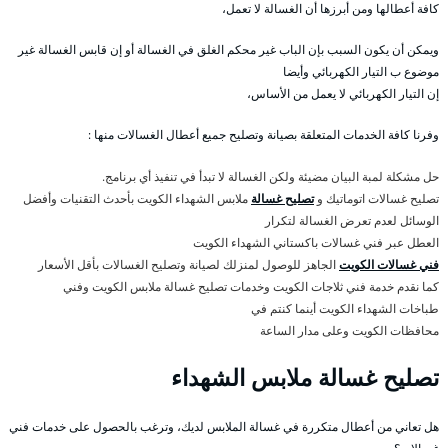
كافة أعطالها ومن أبرزها أن الغسالة لا تعمل،
ويمكن أن يكون السبب بإن الباب غير محكم الغلق في الغسالة أو إن قابس الغسالة غير
موضوع ب التيار الكهربائي وأيضا
إن التيار الكهربائي لا يعمل من الأساس،
وفرنا كافة الخدمات المتعلقة بصيانة وتصليح جميع أعطال الغسالات منها :
حل مشكلة لمبة البيان مضيئة ولكن الغسالة لا تبدأ في تنفيذ أي برنامج.
تصليح غسالات اتوماتيك و
تصليح غسالة
ملابس الشهداء الكويت بأحدث التقنيات وأفضل
الوسائل لعدم تعرض الغسالة لتكرار
العطل عبر فني غسالات باكستاني الشهداء الكويت
فني غسالات الكويت
الجاهز للوصول لمنزلك لصيانة وتصليح الغسالات بأقل الأسعار
كما نقدم خدمة فني ثلاجات الكويت وخدمات تصليح غسالة ملابس الكويت وفني
طباخات الشهداء الكويت أينما كنتم في
محافظات الكويت وعلى مدار الساعة
تصليح غسالة ملابس الشهداء
هل تعاني من أعطال متكررة في غسالة الملابس لديك، وترغب بالحصول على خدمات فني