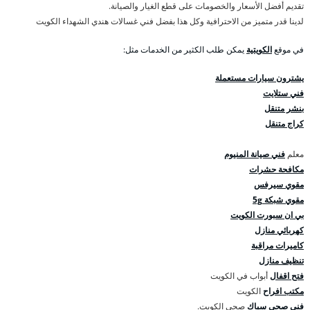
تقديم أفضل الأسعار والخصومات على قطع الغيار والصيانة.
لدينا قدر متميز من الاحترافية وكل هذا بفضل فني غسالات هندي الشهداء الكويت
في موقع
الكويتية
يمكن طلب الكثير من الخدمات مثل:
يشترون سيارات مستعملة
فني ستلايت
بنشر متنقل
كراج متنقل
معلم
فني صيانة المنيوم
مكافحة حشرات
مقوي سيرفس
مقوي شبكة 5g
بي ان سبورت الكويت
كهربائي منازل
كاميرات مراقبة
تنظيف منازل
فتح اقفال
أبواب في الكويت
مكتب افراح
الكويت
فني صحي
سباك
صحي الكويت.