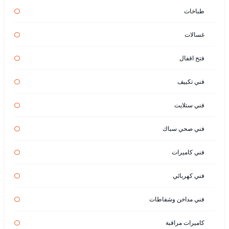
طباخات
غسالات
فتح اقفال
فني تكييف
فني ستلايت
فني صحي سباك
فني كاميرات
فني كهربائي
فني مداخن وشفاطات
كاميرات مراقبة