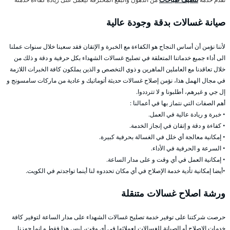
صيانة غسالات بدقة وجودة عالية
لأننا نؤمن أن أساس النجاح هو الكفاءة مع الخبرة و الإتقان فقد سعينا خلال سنوات عملنا
الى أداء جميع خدماتنا المتعلقة في تصليح غسالات الشهداء بكل حرفية و دقة و ذلك من
خلال تعاقدنا مع العاملين الماهرين و ذوي التخصص و الذين يملكون كافة الخبرات اللازمة
في مجال الهمل هذا، نؤمن إصلاح غسالات حديثة أتوماتيك و عادية من ماركات سامسونج و
إل جي و غيرهم، أطلبونا و لا تترددوا.
أهم الصفات التي نتماز بها في أعمالنا :
• خبرة و ريادة عالية في العمل.
• كفاءة و دقة و إتقان في إنجاز الخدمة.
• إمكانية معالجة أي خلل في الغسالة بحرفية كبيرة.
• السرعة و الحرفية في الأداء.
• إمكانية العمل في أي وقت و على مدار الساعة.
•أيضا إمكانية تأدية خدمة الإصلاح في أي مكان تحددوه لنا أينما تواجدتم في الكويت.
ورشة اصلاح غسالات متنقلة
حرصت شركتنا على توفير خدمة تصليح غسالات الشهداء على مدار الساعة لتوفير كافة
خدمات الإصلاح أو الصيانة للغسالات لعملائها في أي وقت، ليس هذا فقط و إنما جهزنا