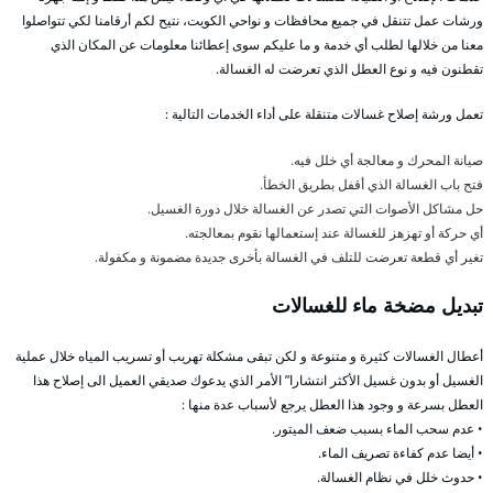
ورشات عمل تتنقل في جميع محافظات و نواحي الكويت، نتيح لكم أرقامنا لكي تتواصلوا
معنا من خلالها لطلب أي خدمة و ما عليكم سوى إعطائنا معلومات عن المكان الذي
تقطنون فيه و نوع العطل الذي تعرضت له الغسالة.
تعمل ورشة إصلاح غسالات متنقلة على أداء الخدمات التالية :
صيانة المحرك و معالجة أي خلل فيه.
فتح باب الغسالة الذي أقفل بطريق الخطأ.
حل مشاكل الأصوات التي تصدر عن الغسالة خلال دورة الغسيل.
أي حركة أو تهزهز للغسالة عند إستعمالها نقوم بمعالجته.
تغير أي قطعة تعرضت للتلف في الغسالة بأخرى جديدة مضمونة و مكفولة.
تبديل مضخة ماء للغسالات
أعطال الغسالات كثيرة و متنوعة و لكن تبقى مشكلة تهريب أو تسريب المياه خلال عملية
الغسيل أو بدون غسيل الأكثر انتشارا” الأمر الذي يدعوك صديقي العميل الى إصلاح هذا
العطل بسرعة و وجود هذا العطل يرجع لأسباب عدة منها :
• عدم سحب الماء بسبب ضعف الميتور.
• أيضا عدم كفاءة تصريف الماء.
• حدوث خلل في نظام الغسالة.