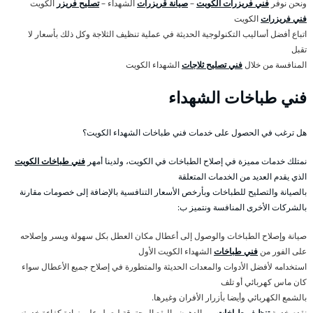
ونحن نوفر
فني فريزرات الكويت
–
صيانة قريزرات
الشهداء –
تصليح فريزر
الكويت
فني فريزرات
الكويت
اتباع أفضل أساليب التكنولوجية الحديثة في عملية تنظيف الثلاجة وكل ذلك بأسعار لا
تقبل
المنافسة من خلال
فني تصليح ثلاجات
الشهداء الكويت
فني طباخات الشهداء
هل ترغب في الحصول على خدمات فني طباخات الشهداء الكويت؟
نمتلك خدمات مميزة في إصلاح الطباخات في الكويت، ولدينا أمهر
فني طباخات الكويت
الذي يقدم العديد من الخدمات المتعلقة
بالصيانة والتصليح للطباخات وبأرخص الأسعار التنافسية بالإضافة إلى خصومات مقارنة
بالشركات الأخرى المنافسة ونتميز ب:
صيانة وإصلاح الطباخات والوصول إلى أعطال مكان العطل بكل سهولة ويسر وإصلاحه
على الفور من
فني طباخات
الشهداء الكويت الأول
استخدامه لأفضل الأدوات والمعدات الحديثة والمتطورة في إصلاح جميع الأعطال سواء
كان ماس كهربائي أو تلف
بالشمع الكهربائي وأيضا بأزرار الأفران وغيرها.
نقدم خدمة
تنظيف طباخات
من الدهون والبقع المحترقة ليعمل على زيادة كفاءة خدمته