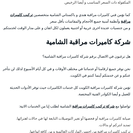
المكفولة ذات السعر المناسب و أيضا الرخيص.
كما نؤمن فني كاميرات مراقبة هندي و باكستاني الشامية متخصصين
تركيب كاميرات
مراقبة
وأنظمة أمنية جميع الأحجام والمقاسات بأقل سعر
و من جنسيات عديدة اخرى عربية أو اجنبية يعملون لكل اتقان و على مدار الوقت لخدمتكم.
شركة كاميرات مراقبة الشامية
هل ترغبون في الاتصال برقم شركة كاميرات مراقبة الشامية؟
نحن نوفر جميع ارقامنا أو خدماتنا في مختلف الأوقات و في كل أيام الأسبوع لذلك لن نتأخر
عنكم و عن خدمتكم أينما كنتم في الكويت.
تؤمن شركة كاميرات مراقبة الكويت كل خدمات الكاميرات حيث توفر الأدوات الحديثة
للعمل و أيضا الكوادر الفنية المختصة.
تواصلوا مع
شركة تركيب كاميرات مراقبة
الشامية لطلب إيا من الخدمات الاتية:
صيانة كاميرات مراقبة أو فحصها أو تغير التوصيلات التابعة لها في حالات اهترائها.
تمديد انتركم او بدالات.
تركيب كاميرات مراقبة من احسن الماركات العالمية و من كافة انواعها.