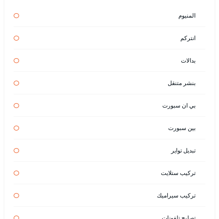
المنيوم
انتركم
بدالات
بنشر متنقل
بي ان سبورت
بين سبورت
تبديل تواير
تركيب ستلايت
تركيب سيراميك
تصليح تلفونات