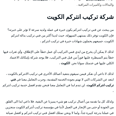
والبدالات وكاميرات المراقبة .
شركة تركيب انتركم الكويت
من يبحث عن فني تركيب انتركم يكون خبرة في عمله ولديه سرعة لا تؤثر على خبرته؟
فإن الكويت توفر ذلك بمنتهى السهولة، حيث لدينا أكثر من فني تركيب بدالة انتركم
الكويت، جميعهم يحملون شهادات خبرة في تركيب انتركم ،
لذلك لا يمكن أن يخرج من ايدي فمي التركيب أي عمل خطأ على الإطلاق، وأي ثغرات فيها
خطأ يتم السيطرة عليها فوراً من قبل فني التركيب، فلا يوجد شركة بإمكانك الاعتماد
الكلي عليها في خدمتك سوانا نحن
الكويت
،
لذلك لا داعي أن نفكر فيمن سيقوم بتنفيذ أعمالك الأخرى في تركيب الانتركم بالكويت ،
ابتعد عن الشركات التي لا تهتم بجودة الخدمة المقدمة، وجرب التعامل معنا في
فني
تركيب انتركم الكويت
، لن تندم ابدا في التعامل معنا فنحن نقدم افضل خدمة تركيب انتركم
،
ولذلك كل ما نقدمه من أعمال تركيب هو شيء يميزنا عن البقية، فلا داعي ابدا الى القلق
من الجودة أو حتى من الإنجاز في العمل لأننا في مؤسسة تركيب أنتركم الكويت منجزين
في عملنا بدرجة كبيرة جداً، ولما لا ونحن نمتلك افضل فني تركيب انتركم و افضل صيانة