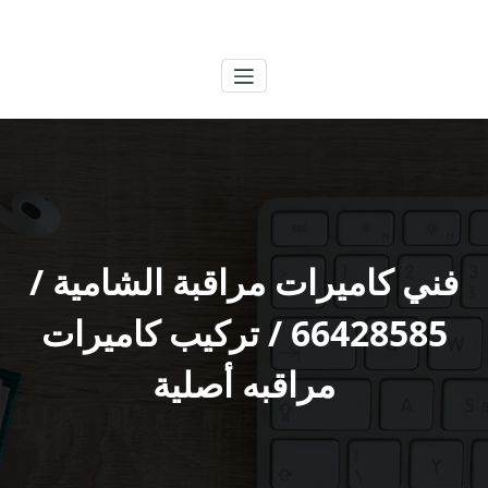
لتجاوز
الكويتية
خدمات وظائف بالكويت
لى
لمحتوى
فني كاميرات مراقبة الشامية /
66428585 / تركيب كاميرات
مراقبه أصلية