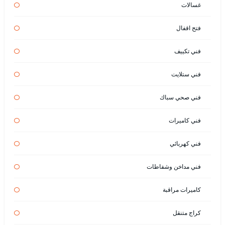
غسالات
فتح اقفال
فني تكييف
فني ستلايت
فني صحي سباك
فني كاميرات
فني كهربائي
فني مداخن وشفاطات
كاميرات مراقبة
كراج متنقل