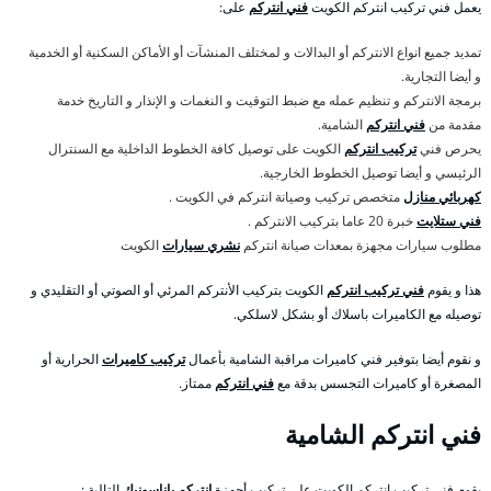
يعمل فني تركيب انتركم الكويت
فني انتركم
على:
تمديد جميع انواع الانتركم أو البدالات و لمختلف المنشآت أو الأماكن السكنية أو الخدمية
و أيضا التجارية.
برمجة الانتركم و تنظيم عمله مع ضبط التوقيت و النغمات و الإنذار و التاريخ خدمة
مقدمة من
فني انتركم
الشامية.
يحرص فني
تركيب انتركم
الكويت على توصيل كافة الخطوط الداخلية مع السنترال
الرئيسي و أيضا توصيل الخطوط الخارجية.
كهربائي منازل
متخصص تركيب وصيانة انتركم في الكويت .
فني ستلايت
خبرة 20 عاما بتركيب الانتركم .
مطلوب سيارات مجهزة بمعدات صيانة انتركم
نشري سيارات
الكويت
هذا و يقوم
فني تركيب انتركم
الكويت بتركيب الأنتركم المرئي أو الصوتي أو التقليدي و
توصيله مع الكاميرات باسلاك أو بشكل لاسلكي.
و نقوم أيضا بتوفير فني كاميرات مراقبة الشامية بأعمال
تركيب كاميرات
الحرارية أو
المصغرة أو كاميرات التجسس بدقة مع
فني انتركم
ممتاز.
فني انتركم الشامية
يقوم فني تركيب انتركم الكويت على تركيب أجهزة
انتركم باناسونيك
التالية :