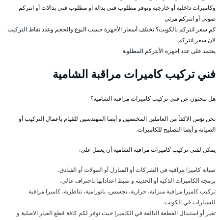
وكاميرات داخلية أو خارجية ونوفر مطلوب فني بدالة او مطلوب فني بدالات أو انتركم
صوتى أو انتركم مرئي
كم سعر انتركم بالكويت؟ تختلف أسعار الأجهزة حسب النوع والحجم وعدد نقاط التركيب
لان سعر انتركم
يعتمد على عدد اجهزه الأنتركم المطلوبة
فني تركيب كاميرات مراقبة الشامية
هل تبحثون عن فني تركيب كاميرات مراقبة الشامية؟
نحن نؤمن الاكفأ من العاملين المختصين و أيضا المهندسين للقيام باعمال التركيب أو
الصيانة و أيضا التصليح للكاميرات.
يمكن لفني تركيب كاميرات مراقبة الشامية أن يعمل على:
صيانة كاميرا مراقبة في الشركات أو المنازل أو المولات أو الفنادق.
برمجة الكاميرات الذكية أو الحديثة و ضبط اعداداتها باحتراف عالي.
تركيب كاميرا مراقبة منزلية، حرارية، تجسس، بانورامية، تناظرية، كاميرا مراقبة
للسيارات في الكويت.
تغير أو استبدال القطعة التالفة في الكاميرا حيث نوفر لكم كافة قطع الغيار الاصلية و