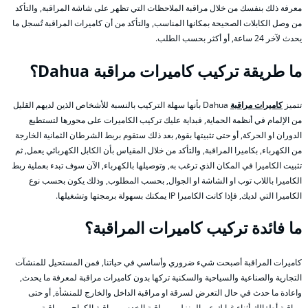
معرفة ذلك بنفسك من خلال مراقبة الملاحظات التي تظهر على شاشة المراقبة, والتأكد
من وصل الكابلات الصحيحة بمكانها المناسب, والتأكد من أن كاميرات المراقبة تُسجل ما
يحدث لآخر 24 ساعة, أو أكثر بحسب الطلب.
ما طريقة تركيب كاميرات مراقبة Dahua؟
تتميز
كاميرات مراقبة
Dahua بأنها سهلة التركيب بالنسبة للأشخاص الذين لديهم القليل
من الإلمام في أنظمة الحماية, فبداية عليك تركيب الكاميرات على محورها لتستطيع
الدوران او الحركة, أو حتى تثبيتها بقوة, بعد ذلك ستقوم بربط الشرطان الثمانية الخارجة
من الكهرباء, بكاميرا المراقبة, والتأكد من خلال المقياس بأن الكابل الكهربائي يعمل, ثم
تثبيت الكاميرا في المكان الذي ترغب به, وتوصيلها بالكهرباء, الآن سوف تبدء بعملية ربط
الكاميرا باللاب توب او الشاشة او الجوال, بحسب المطلوب, وذلك يكون بحسب نوع
الكاميرا التي لديك, فإذا كانت الكاميرا IP يمكنك بسهولة برمجتها وتشغيلها.
ما فائدة تركيب كاميرات المراقبة؟
كاميرات المراقبة أصبحت شيء ضروري وأساسي في حياتنا, فمن المستحيل للمنشآت
التجارية والصناعية والسياحية والسكنية تركها بدون كاميرات مراقبة لمعرفة ما يحدث,
واعادة ما حدث في حال التعرض لسرقة او مراقبة الداخل والخارج للمنشأة, أو حتى
مراقبة أطفالك أثناء غيابك عن المنزل, ومراقبة الخدم, ومراقبة الكراج, ومراقبة من