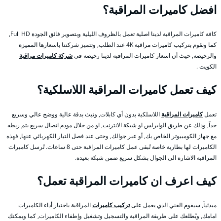
افضل كاميرات المراقبة؟
كافة كاميرات المراقبة لدينا اصلية تعمل بالظروف الليلية وبتصوير فائق الجودة Full HD,
كما ونقوم بتركيب كاميرات مراقبة 4K عند الطلب, وتتميز شركتنا باسعارها المميزة
والرخيصة, حيث أن اسعار كاميرات المراقبة لدينا رخيصة في
شركة كاميرات مراقبة
الكويت .
كيف تعمل كاميرات المراقبة اللاسلكية؟
تعمل
كاميرات المراقبة
اللاسلكية بدون أي كابلات, وتبث بدقة عالية ووضح عالي وسريع
جداً, وذلك عن طريق الوايرلس او شبكة الانترنت, او من خلال مودم اتصال سريع يتم ربطه
مع جهاز الكومبيوتر الخاص بك, أو عبر جوالك, وحتى عند فصل التيار الكهربائي عنها, فهذه
الكاميرات لها بطارية خاصة تُبقى عمل كاميرات المراقبة حتى 8 ساعات. تُرسل كاميرات
المراقبة الاشارة الى الجوال بشكل سريع ضمن شبكة بعيدة.
كيف اعرف ان كاميرات المراقبة تعمل؟
مبدئياً, سيقوم الفني الذي يعمل على
تركيب كاميرات
المراقبة باختبار أداء الكاميرات
امامك, ويُطلعك على طريقة المراقبة والتسجيل وتشغيل وإطفاء الكاميرات, كما ويمكنك