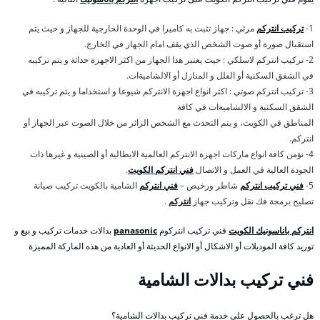
1-
تركيب انتركم
مرئي : جهاز تثبت به كاميرا في الوحدة الخارجية للجهاز و حيث يتم
استقبال صورة أو صوت الشخص الذي يقف امام الجهاز في الخارج.
2- تركيب انتركم لاسلكي : حيث يعتبر هذا الجهاز من اكثر الاجهزة حداثة و يتم تركيبه
في الشقق السكنية أو الفلل و المنازل أو الالشاميةات.
3- تركيب انتركم صوتي : اكثر انواع اجهزة الانتركم شيوعا و استخداما و يتم تركيبه في
الشقق السكنية و الالشاميةات في كافة
المناطق في الكويت، و يتم التحدث مع الشخص الزائر من خلال الصوت عبر الجهاز أو
انتركم.
4- نؤمن كافة انواع ماركات اجهزة الانتركم العالمية الايطالية أو الصينية و غيرها ذات
الجودة العالية في العمل و الاتصال
فني انتركم الكويت
.
5-
فني تركيب انتركم
شاطر ورخيص –
فني انتركم
الشامية بالكويت تركيب صيانة
تصليح برمجة فك نقل وتركيب جهاز
انتركم
.
انتركم باناسونيك الكويت
فني تركيب انتركوم
panasonic
بدالات خدمات تركيب و بيع و
توريد كافة الموديلات أو الاشكال أو الانواع الحديثة أو العادية من هذه الماركة المميزة
فني تركيب بدالات الشامية
هل ترغب بالحصول على خدمة فني تركيب بدالات الشامية؟