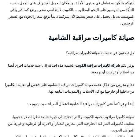
انتركم بالكويت، تعامل في منتهى الأمانة، وبإمكان العميل الإشراف على العمل بنفسه
للتأكد من أنه يسير على النحو المطلوب، بالكويت لا يتقاضى سعر مرتفع كما في باقي
المؤسسات، بل يحصل على سعر بسيط لأن شركتنا دائماً ترفع شعار الجودة مع السعر
الرخيص .
صيانة كاميرات مراقبة الشامية
هل تبحثون عن خدمات صيانة كاميرات مراقبه؟
توفر لكم
شركة كاميرات مراقبة الكويت
الخدمة هذه اضافة الى عدة خدمات اخرى أيضا
من اصلاح أو تركيب أو برمجة.
هذا و نحرص من خلال خدمة صيانة كاميرات مراقبه الشامية على فحص أو معاينة الكاميرا
من داخلها أو خارجها مع كل الاسلاك و التمديدات التابعة لها.
أيضا نوفر اكفأ فني كاميرات مراقبة الشامية لاعمال الصيانة حيث يقوم ب:
صيانة كاميرا مراقبه مخفية الكويت و التي تحتاج الى خبرة خاصة نظرا لصغر حجمها.
تنظيف كاميرات المراقبة الخارجية التي تتعرض للغبار أو الاتربة أو الرطوبة و غيرها من
العوامل الجوية.
بالنسبة للكاميرات اللاسلكية يقوم
فني كاميرات الكويت
بصيانتها و فحصها و التاكد من