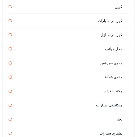
كرين
كهربائي سيارات
كهربائي منازل
محل هواتف
مقوي سيرفس
مقوي شبكة
مكتب افراح
ميكانيكي سيارات
نجار
نشتري سيارات