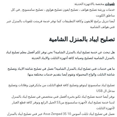
تلفونات
مختصة بالاجهزة الحديثة
خدمات ورشة تصليح هواتف ، تصليح ايفون تصليح هواوي ، تصليح سامسونج , في كل
مناطق الكويت
أيضا تنزيل برامج للايفون وكافة التطبيقات كما نوفر خدمة فرمتت تلفونات بالمنزل عبر
فني هواتف الشامية
تصليح ايباد بالمنزل الشامية
هل تبحث عن خدمة تصليح ايباد بالمنزل الشامية؟ نحن نوفر لكم أفضل معلم تصليح ايباد
بالمنزل الشامية لتصليح وصيانة كافة أجهزة التابلت والايباد الحديثة
ما هي خدمات فني تصليح ايباد بالمنزل الشامية؟ نعمل في تصليح شاشة الايباد وتصليح
شاشة التابلت والواح المحمولة ونقوم أيضا بتقديم خدمات مختلفة منها:
تصليح ايباد سامسونج لينوفو وتصليح كافة قطع التابلت من مايكرفون وفلاتات وتصليح
مدخل ال USB
نوفر أيضا خدمة تصليح ايباد تكنو بخبرة أفضل فني متخصص في تصليح ايباد بالمنزل
لدينا خدمة تصليح ايباد لأجهزة سامسونج منS3 الجيل الرابع ونوفر كافة قطع الغيار
لأجهزة التابلت
نعمل في تصليح ايباد تابلت أسوس Asus Zenpad 3S 10 عبر فني تصليح ايباد بالمنزل