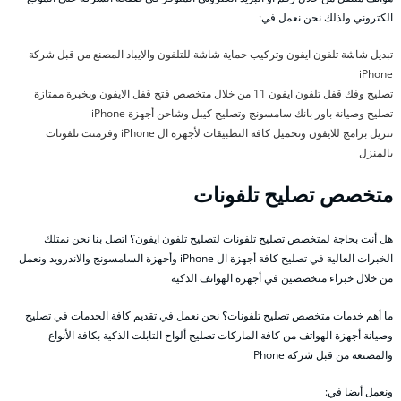
الكتروني ولذلك نحن نعمل في:
تبديل شاشة تلفون ايفون وتركيب حماية شاشة للتلفون والايباد المصنع من قبل شركة
iPhone
تصليح وفك قفل تلفون ايفون 11 من خلال متخصص فتح قفل الايفون وبخبرة ممتازة
تصليح وصيانة باور بانك سامسونج وتصليح كيبل وشاحن أجهزة iPhone
تنزيل برامج للايفون وتحميل كافة التطبيقات لأجهزة ال iPhone وفرمتت تلفونات
بالمنزل
متخصص تصليح تلفونات
هل أنت بحاجة لمتخصص تصليح تلفونات لتصليح تلفون ايفون؟ اتصل بنا نحن نمتلك
الخبرات العالية في تصليح كافة أجهزة ال iPhone وأجهزة السامسونج والاندرويد ونعمل
من خلال خبراء متخصصين في أجهزة الهواتف الذكية
ما أهم خدمات متخصص تصليح تلفونات؟ نحن نعمل في تقديم كافة الخدمات في تصليح
وصيانة أجهزة الهواتف من كافة الماركات تصليح ألواح التابلت الذكية بكافة الأنواع
والمصنعة من قبل شركة iPhone
ونعمل أيضا في: