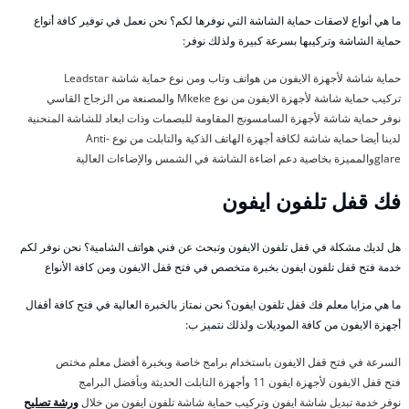
ما هي أنواع لاصقات حماية الشاشة التي نوفرها لكم؟ نحن نعمل في توفير كافة أنواع
حماية الشاشة وتركيبها بسرعة كبيرة ولذلك نوفر:
حماية شاشة لأجهزة الايفون من هواتف وتاب ومن نوع حماية شاشة Leadstar
تركيب حماية شاشة لأجهزة الايفون من نوع Mkeke والمصنعة من الزجاج القاسي
نوفر حماية شاشة لأجهزة السامسونج المقاومة للبصمات وذات ابعاد للشاشة المنحنية
لدينا أيضا حماية شاشة لكافة أجهزة الهاتف الذكية والتابلت من نوع Anti-
glareوالمميزة بخاصية دعم اضاءة الشاشة في الشمس والإضاءات العالية
فك قفل تلفون ايفون
هل لديك مشكلة في قفل تلفون الايفون وتبحث عن فني هواتف الشامية؟ نحن نوفر لكم
خدمة فتح قفل تلفون ايفون بخبرة متخصص في فتح قفل الايفون ومن كافة الأنواع
ما هي مزايا معلم فك قفل تلفون ايفون؟ نحن نمتاز بالخبرة العالية في فتح كافة أقفال
أجهزة الايفون من كافة الموديلات ولذلك نتميز ب:
السرعة في فتح قفل الايفون باستخدام برامج خاصة وبخبرة أفضل معلم مختص
فتح قفل الايفون لأجهزة ايفون 11 وأجهزة التابلت الحديثة وبأفضل البرامج
نوفر خدمة تبديل شاشة ايفون وتركيب حماية شاشة تلفون ايفون من خلال
ورشة تصليح