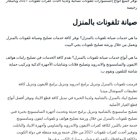
نوفر جميع أنواع إكسسوارات تلفونات نسائية ولدينا أحدث كفرات تلفونات 2021 وبأسعار
رخيصة
صيانة تلفونات بالمنزل
ما هي خدمات صيانة تلفونات بالمنزل؟ نوفر كافة خدمات تصليح وصيانة تلفونات بالمنزل
ونعمل من خلال ورشة تصليح تلفونات يجي البيت
ما هي أنواع خدمات صيانة تلفونات بالمنزل؟ نقدم كافة الخدمات في تصليح رامات هواتف
الايفون والسامسونج والاندرويد وتصليح فلاتات وشاشات الأجهزة الذكية وتركيب حماية
شاشة للتلفون ونقوم ب:
فرمتت تلفونات بالمنزل وتنزيل برامج اندرويد وتنزيل برامج للايفون وتنزيل كافة
تطبيقات السوشال ميديا
تصليح ايباد بالمنزل بالشامية ولدينا الخبرة في تبديل كافة قطع الايباد ونوفر أفضل أنواع
قطع الغيار الأصلية
تصليح سامسونج بالشامية وتنزيل برامج حديثة وتحديث أجهزة السامسونج بخبرة فني
تصليح تلفونات بالمنزل من خلال ورشة تصليح هواتف و تلفونات ايفون وسامسونج
خدمة حفر بالليزر لكافة كفرات الايفون والاندرويد والشاومي وأجهزة الايباد والتابلت
وتوفير أحدث كفرات تلفونات 2021 من خلال خدمة ورشه متنقلة في دولة الكويت
ولكافة المحافظات الجهراء و حولي و مبارك الكبير و غيرها