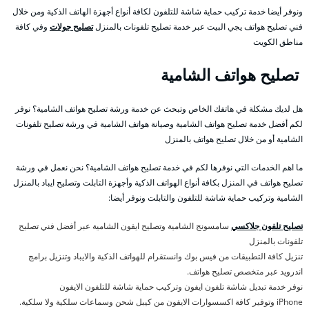
ونوفر أيضا خدمة تركيب حماية شاشة للتلفون لكافة أنواع أجهزة الهاتف الذكية ومن خلال
فني تصليح هواتف يجي البيت عبر خدمة تصليح تلفونات بالمنزل
تصليح جولات
وفي كافة
مناطق الكويت
تصليح هواتف الشامية
هل لديك مشكلة في هاتفك الخاص وتبحث عن خدمة ورشة تصليح هواتف الشامية؟ نوفر
لكم أفضل خدمة تصليح هواتف الشامية وصيانة هواتف الشامية في ورشة تصليح تلفونات
الشامية أو من خلال تصليح هواتف بالمنزل
ما اهم الخدمات التي نوفرها لكم في خدمة تصليح هواتف الشامية؟ نحن نعمل في ورشة
تصليح هواتف في المنزل بكافة أنواع الهواتف الذكية وأجهزة التابلت وتصليح ايباد بالمنزل
الشامية وتركيب حماية شاشة للتلفون والتابلت ونوفر أيضا:
تصليح تلفون جلاكسي
سامسونج الشامية وتصليح ايفون الشامية عبر أفضل فني تصليح
تلفونات بالمنزل
تنزيل كافة التطبيقات من فيس بوك وانستقرام للهواتف الذكية والايباد وتنزيل برامج
اندرويد عبر متخصص تصليح هواتف.
نوفر خدمة تبديل شاشة تلفون ايفون وتركيب حماية شاشة للتلفون الايفون
iPhone وتوفير كافة اكسسوارات الايفون من كيبل شحن وسماعات سلكية ولا سلكية.