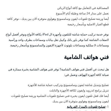
المصداقية في التعامل مع كافة أنواع الزبائن
نعمل على مدار 24 ساعة وطيلة أيام الأسبوع
أيضا ورشة تصليح تلفونات ايفون وسامسونج وهواوي متوفرة الان بين يديك ، نوفر كافة
قطع الغيار الاصلية وبأسعار رخيصة
نوفر خدمة تركيب حماية شاشة للتلفون وأجهزة ال iPad بكافة الأنواع ونوفر أفضل أنواع
لاصقات الشاشة كما نوفر باور بانك وكيبل نقل بيانات وسماعات بطرف واحد ورأسية
وسماعات لا سلكية وسماعات بلوتوث لأجهزة الايفون والسامسونج وبأسعار رخيصة.
فني هواتف الشامية
هل تبحث عن أفضل فني هواتف الشامية؟ نوفر فني هواتف الشامية بخبرة ممتازة في
صيانة كافة أجهزة الهواتف ونعمل في:
تصليح وتبديل شاشة ايفون وسامسونج وتركيب حماية شاشة للأجهزة
تنزيل برامج اندرويد وايفون لكافة الأجهزة والتابلت
أيضا فك قفل تلفون ايفون بخبرة فني تصليح تلفونات الشامية ورشة تصليح تلفونات
ايفون وسامسونج وهواوي متوفرة الان بين يديك
1-
تصليح تلفونات بالمنزل الفروانية