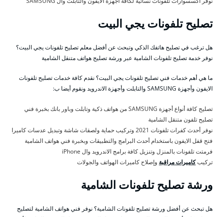
نوفر اكسسوارات تلفونات نسائية لكافة أجهزة الايفون والتابلت وال SAMSUNG
تصليح تلفونات يجي البيت
هل ترغب في تصليح هاتفك الذكي وتبحث عن أفضل معلم تصليح تلفونات يجي البيت؟
نوفر خدمة تصليح تلفونات الشامية عبر ورشة تصليح هواتف متنقل الشامية
ما هي أهم خدمات فني تصليح تلفونات يجي البيت؟ نقدم كافة خدمات تصليح تلفونات
الايفون وأجهزة SAMSUNG والتابلت وأجهزة الاندرويد ونقوم أيضا ب:
تصليح كافة أنواع أجهزة SAMSUNG من هواتف ذكية وتابلت وباور بانك بخبرة فني
تصليح تلفون متنقل الشامية
نوفر أحدث كفرات تلفونات 2021 وتركيب حماية ولصقات شاشة وتبديل عدسات كاميرا
فتح قفل الايفون باستخدام أحدث البرامج والتطبيقات وبخبرة فني هواتف الشامية
فرمتت تلفونات بالمنزل وتنزيل كافة برامج الاندرويد وال iPhone
تركيب
كاميرات مراقبة
وإصلاح كاميرات الهواتف والجولات
ورشة تصليح تلفونات الشامية
هل تبحث عن أفضل ورشة تصليح تلفونات الشامية؟ نوفر فني هواتف الشامية لتصليح