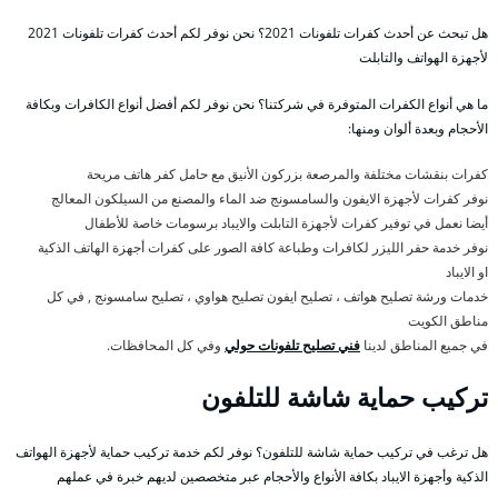
هل تبحث عن أحدث كفرات تلفونات 2021؟ نحن نوفر لكم أحدث كفرات تلفونات 2021
لأجهزة الهواتف والتابلت
ما هي أنواع الكفرات المتوفرة في شركتنا؟ نحن نوفر لكم أفضل أنواع الكافرات وبكافة
الأحجام وبعدة ألوان ومنها:
كفرات بنقشات مختلفة والمرصعة بزركون الأنيق مع حامل كفر هاتف مريحة
نوفر كفرات لأجهزة الايفون والسامسونج ضد الماء والمصنع من السيلكون المعالج
أيضا نعمل في توفير كفرات لأجهزة التابلت والايباد برسومات خاصة للأطفال
نوفر خدمة حفر الليزر لكافرات وطباعة كافة الصور على كفرات أجهزة الهاتف الذكية
او الايباد
خدمات ورشة تصليح هواتف ، تصليح ايفون تصليح هواوي ، تصليح سامسونج , في كل
مناطق الكويت
في جميع المناطق لدينا
فني تصليح تلفونات حولي
وفي كل المحافظات.
تركيب حماية شاشة للتلفون
هل ترغب في تركيب حماية شاشة للتلفون؟ نوفر لكم خدمة تركيب حماية لأجهزة الهواتف
الذكية وأجهزة الايباد بكافة الأنواع والأحجام عبر متخصصين لديهم خبرة في عملهم