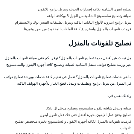
تصليح ايفون الشامية بكافة إصداراته الحديثة وتنزيل برامج للايفون
صيانة وتصليح سامسونج الشامية من الجيل 8 وبكافة أنواعه
تنزيل برامج اندرويد لألواح التابلت الذكية وتنزيل تطبيقات الفيس بوك والانستقرام
فرمتت تلفونات بالمنزل واسترجاع كافة الملفات المفقودة من صور وغيرها
تصليح تلفونات بالمنزل
هل تبحث عن أفضل خدمة تصليح تلفونات بالمنزل؟ نوفر لكم فني صيانة تلفونات بالمنزل
عبر ورشة تصليح هواتف متنقل الشامية لصيانة وتصليح كافة أجهزة الايفون والسامسونج
ما هي خدمات تصليح تلفونات بالمنزل؟ نعمل في تقديم كافة خدمات وورشة تصليح هواتف
في المنزل من تنزيل برامج وتطبيقات وتبديل قطع الغيار للأجهزة الهواتف الذكية
ولذلك نعمل في:
صيانة وتبديل شاشة تلفون سامسونج وتصليح مدخل ال USB
تصليح وفتح قفل الايفون بخبرة أفضل فني فك قفل تلفون ايفون
فرمتت تلفونات بالمنزل لكافة أجهزة الايفون والسامسونج بخبرة متخصص تصليح
تلفونات