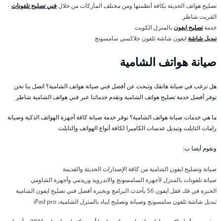
تصليح هواتف الحديثة بكافة أنظمتها ومن مختلف الماركات من خلال
فني تصليح تلفونات
القريت شاطر
خدمة
تصليح ايفون
بالمنزل الكويت
تبديل شاشة
ايفون شاشة تلفون جلاكسي سامسونج
صيانة هواتف الشامية
هل ترغب في صيانة هاتفك وتبحث عن أفضل فني صيانة هواتف الشامية؟ اتصل بنا نحن
نوفر أفضل خدمة تصليح هواتف الشامية ونقدم خدماتنا عبر فني هواتف الشامية شاطر
ما هي خدمات صيانة هواتف الشامية؟ نوفر خدمة صيانة كافة أجهزة الهواتف الذكية وصيانة
رامات التابلت وتبديل عدسات الكاميرا لكافة أنواع الهواتف والتابلت
ونقوم أيضا ب:
صيانة وتصليح ايفون الشامية من كافة الإصدارات الحديثة والقديمة
صيانة تلفونات بالمنزل لأجهزة السامسونج والاندرويد وريدمي وأجهزة الشاومي
الخبرة في فك قفل ايفون S6 بأحدث البرامج وبخبرة أفضل فني تصليح ايفون الشامية
تبديل شاشة تلفون سامسونج وصيانة وتصليح ايباد بالمنزل الشامية، iPad pro