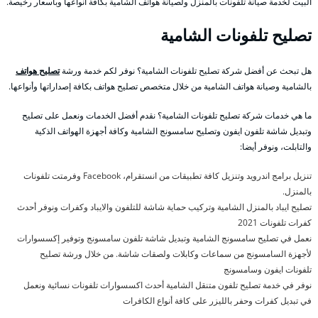
البيت لخدمة صيانة تلفونات بالمنزل ولصيانة هواتف الشامية بكافة أنواعها وبأسعار رخيصة.
تصليح تلفونات الشامية
هل تبحث عن أفضل شركة تصليح تلفونات الشامية؟ نوفر لكم خدمة ورشة
تصليح هواتف
بالشامية وصيانة هواتف الشامية من خلال متخصص تصليح هواتف بكافة إصداراتها وأنواعها.
ما هي خدمات شركة تصليح تلفونات الشامية؟ نقدم أفضل الخدمات ونعمل على تصليح
وتبديل شاشة تلفون ايفون وتصليح سامسونج الشامية وكافة أجهزة الهواتف الذكية
والتابلت، ونوفر أيضا:
تنزيل برامج اندرويد وتنزيل كافة تطبيقات من انستقرام، Facebook وفرمتت تلفونات
بالمنزل.
تصليح ايباد بالمنزل الشامية وتركيب حماية شاشة للتلفون والايباد وكفرات ونوفر أحدث
كفرات تلفونات 2021
نعمل في تصليح سامسونج الشامية وتبديل شاشة تلفون سامسونج وتوفير إكسسوارات
لأجهزة السامسونج من سماعات وكابلات ولصقات شاشة. من خلال ورشة تصليح
تلفونات ايفون وسامسونج
نوفر في خدمة تصليح تلفون متنقل الشامية أحدث اكسسوارات تلفونات نسائية ونعمل
في تبديل كفرات وحفر بالليزر على كافة أنواع الكافرات