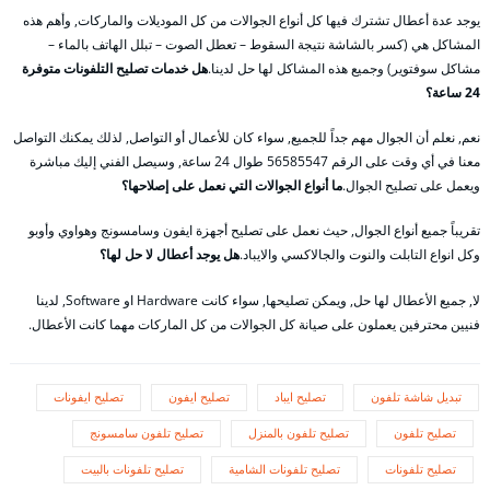
يوجد عدة أعطال تشترك فيها كل أنواع الجوالات من كل الموديلات والماركات, وأهم هذه
المشاكل هي (كسر بالشاشة نتيجة السقوط – تعطل الصوت – تبلل الهاتف بالماء –
مشاكل سوفتوير) وجميع هذه المشاكل لها حل لدينا.
هل خدمات تصليح التلفونات متوفرة
24 ساعة؟
نعم, نعلم أن الجوال مهم جداً للجميع, سواء كان للأعمال أو التواصل, لذلك يمكنك التواصل
معنا في أي وقت على الرقم 56585547 طوال 24 ساعة, وسيصل الفني إليك مباشرة
ويعمل على تصليح الجوال.
ما أنواع الجوالات التي نعمل على إصلاحها؟
تقريباً جميع أنواع الجوال, حيث نعمل على تصليح أجهزة ايفون وسامسونج وهواوي وأوبو
وكل انواع التابلت والنوت والجالاكسي والايباد.
هل يوجد أعطال لا حل لها؟
لا, جميع الأعطال لها حل, ويمكن تصليحها, سواء كانت Hardware او Software, لدينا
فنيين محترفين يعملون على صيانة كل الجوالات من كل الماركات مهما كانت الأعطال.
تبديل شاشة تلفون
تصليح ايباد
تصليح ايفون
تصليح ايفونات
تصليح تلفون
تصليح تلفون بالمنزل
تصليح تلفون سامسونج
تصليح تلفونات
تصليح تلفونات الشامية
تصليح تلفونات بالبيت