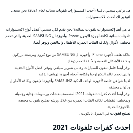
هل ترغبي سيدتي باقتناء أحدث اكسسوارات تلفونات نسائية لعام 2021؟ نحن نسعى
لنوفير لك أحدث الاكسسوارات
ما هي أهم إكسسوارات تلفونات نسائية؟ نحن نقدم لكي سيدتي أفضل أنواع اكسسوارات
تلفونات نسائية لكافة أجهزة الايفون iPhone وأجهزة ال SAMSUNG الحديثة والتي تخدم
مختلف الأذواق ولكافة الفئات العمرية للأطفال والبالغين ونوفر أيضا:
علاقة هاتف لأجهزة iPhone وأجهزة ال SAMSUNG من نوع كروم ومرصعة بزركون
وبكافة الأشكال الفخمة والأنيقة لتخدم ذوقك
نوفر أيضا حامل تلفون للسيارات وحامل تصوير سيلفي ونوفر أفضل الأنواع الحديثة
والتي تخدم عالم التكنولوجيا ولكافة أحجام أجهزة الهواتف الذكية
لدينا شواحن خاصة لأجهزة الهاتف الذكية SAMSUNG وأجهزة الايفون وبكافة الأطوال
وبألوان مختلفة
نوفر أيضا أحدث كفرات تلفونات 2021 المصممة بنقشات ورسومات جذابة وجميلة
وبمختلف النقشات لكافة الفئات العمرية من خلال ورشة تصليح تلفونات مختصة
بالاجهزة الحديثة
تصليح ايفونات
في المنزل بالكويت .
احدث كفرات تلفونات 2021