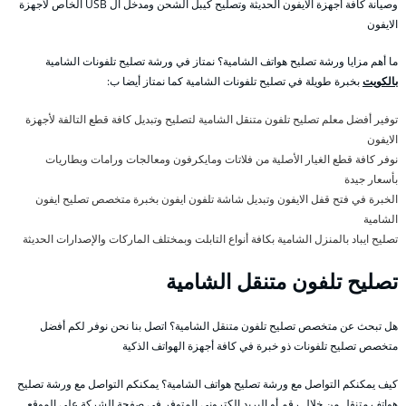
وصيانة كافة أجهزة الايفون الحديثة وتصليح كيبل الشحن ومدخل ال USB الخاص لأجهزة
الايفون
ما أهم مزايا ورشة تصليح هواتف الشامية؟ نمتاز في ورشة تصليح تلفونات الشامية
بالكويت
بخبرة طويلة في تصليح تلفونات الشامية كما نمتاز أيضا ب:
توفير أفضل معلم تصليح تلفون متنقل الشامية لتصليح وتبديل كافة قطع التالفة لأجهزة
الايفون
نوفر كافة قطع الغيار الأصلية من فلاتات ومايكرفون ومعالجات ورامات وبطاريات
بأسعار جيدة
الخبرة في فتح قفل الايفون وتبديل شاشة تلفون ايفون بخبرة متخصص تصليح ايفون
الشامية
تصليح ايباد بالمنزل الشامية بكافة أنواع التابلت وبمختلف الماركات والإصدارات الحديثة
تصليح تلفون متنقل الشامية
هل تبحث عن متخصص تصليح تلفون متنقل الشامية؟ اتصل بنا نحن نوفر لكم أفضل
متخصص تصليح تلفونات ذو خبرة في كافة أجهزة الهواتف الذكية
كيف يمكنكم التواصل مع ورشة تصليح هواتف الشامية؟ يمكنكم التواصل مع ورشة تصليح
هواتف متنقل من خلال رقم أو البريد الكتروني المتوفر في صفحة الشركة على الموقع