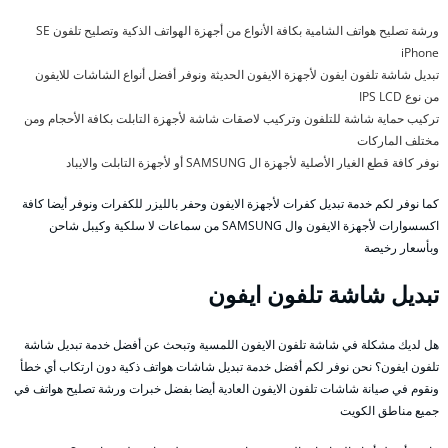
ورشة تصليح هواتف الشامية بكافة الأنواع من أجهزة الهواتف الذكية وتصليح تلفون SE
iPhone
تبديل شاشة تلفون ايفون لأجهزة الايفون الحديثة ونوفر أفضل أنواع الشاشات للايفون
من نوع IPS LCD
تركيب حماية شاشة للتلفون وتركيب لاصقات شاشة لأجهزة التابلت بكافة الأحجام ومن
مختلف الماركات
نوفر كافة قطع الغيار الأصلية لأجهزة ال SAMSUNG أو لأجهزة التابلت والايباد
كما نوفر لكم خدمة تبديل كفرات لأجهزة الايفون وحفر بالليزر للكفرات ونوفر أيضا كافة
اكسسوارات لأجهزة الايفون وال SAMSUNG من سماعات لا سلكية وكيبل شاحن
وبأسعار رخيصة
تبديل شاشة تلفون ايفون
هل لديك مشكلة في شاشة تلفون الايفون اللمسية وتبحث عن أفضل خدمة تبديل شاشة
تلفون ايفون؟ نحن نوفر لكم أفضل خدمة تبديل شاشات هواتف ذكية دون ارتكاب أي خطأ
ونقوم في صيانة شاشات تلفون الايفون العادية أيضا بفضل خبرات ورشة تصليح هواتف في
جميع مناطق الكويت