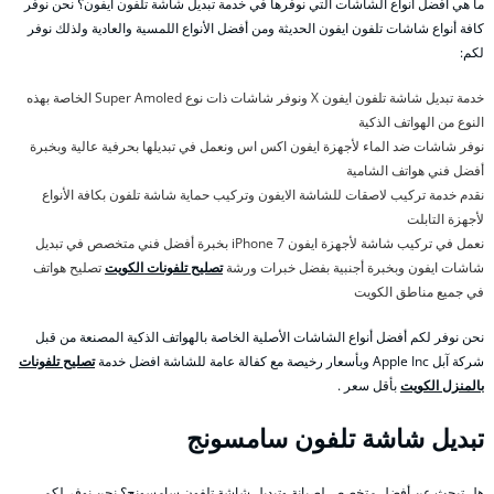
ما هي أفضل أنواع الشاشات التي نوفرها في خدمة تبديل شاشة تلفون ايفون؟ نحن نوفر
كافة أنواع شاشات تلفون ايفون الحديثة ومن أفضل الأنواع اللمسية والعادية ولذلك نوفر
لكم:
خدمة تبديل شاشة تلفون ايفون X ونوفر شاشات ذات نوع Super Amoled الخاصة بهذه
النوع من الهواتف الذكية
نوفر شاشات ضد الماء لأجهزة ايفون اكس اس ونعمل في تبديلها بحرفية عالية وبخبرة
أفضل فني هواتف الشامية
نقدم خدمة تركيب لاصقات للشاشة الايفون وتركيب حماية شاشة تلفون بكافة الأنواع
لأجهزة التابلت
نعمل في تركيب شاشة لأجهزة ايفون 7 iPhone بخبرة أفضل فني متخصص في تبديل
شاشات ايفون وبخبرة أجنبية بفضل خبرات ورشة
تصليح تلفونات الكويت
تصليح هواتف
في جميع مناطق الكويت
نحن نوفر لكم أفضل أنواع الشاشات الأصلية الخاصة بالهواتف الذكية المصنعة من قبل
شركة آبل Apple Inc وبأسعار رخيصة مع كفالة عامة للشاشة افضل خدمة
تصليح تلفونات
بالمنزل الكويت
بأقل سعر .
تبديل شاشة تلفون سامسونج
هل تبحث عن أفضل متخصص لصيانة وتبديل شاشة تلفون سامسونج؟ نحن نوفر لكم