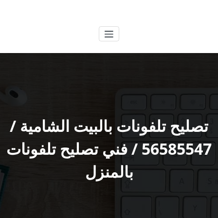
لتجاوز
الكويتية
خدمات وظائف بالكويت
لى
لمحتوى
تصليح تلفونات بالبيت الشامية /
56585547 / فني تصليح تلفونات
بالمنزل