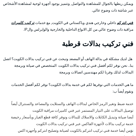
ويمكن ربطها بالجوال للمشاهدة والتواصل, وتتميز بوجود أجهزة لوحية لمشاهدة الأشخاص
عبر شاشة ذات وضوح عالي.
فني انتركم
داخلي وخارجي هندي وباكستاني في الكويت, مع خدمات
تركيب كاميرات
مراقبة ذات وضوح عالي من كل الانواع الداخلية والخارجية والوايرلس والIP.
فني تركيب بدالات قرطبة
هل لديك مشكلة في بدالة الهاتف أو المصعد وتبحث عن فني تركيب بدالات الكويت؟ اتصل
بنا.. نحن نوفر لكم أفضل فني تركيب بدالات الكويت المتخصص في صيانة وبرمجة
البدالات لذلك وفرنا لكم مهندسين اتصالات وبرمجة
ما هي الخدمات التي نوفرها لكم في خدمة بدالات الكويت؟ نوفر لكم أفضل الخدمات
ونقوم أيضاً ب:
خدمة ضبط وتغير الرمز الخاص لبدالات الهاتف والستلايت والمصاعد والسنترال أيضاً
توصيل البدالات على التيار المستمر عبر فني كاميرات مراقبة الكويت
أيضا صيانة وتبديل الكابلات والاسلاك للبدالات ونوفر كافة قطع الغيار وبأسعار رخيصة
خدمة تركيب بدالات لأجهزة الفاكس عبر فني تركيب بدالات الكويت
نؤمن أيضا خدمة فني تركيب انتركم بالكويت لصيانة وتصليح انتركم وأجهزة اكس