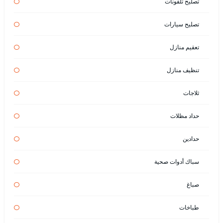
تصليح تلفونات
تصليح سيارات
تعقيم منازل
تنظيف منازل
ثلاجات
حداد مظلات
حدادين
سباك أدوات صحية
صباغ
طباخات