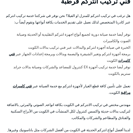
فني تركيب انتركم قرطبة
هل ترغب في تركيب انتركم للمنزل او الفيلا؟ نحن نوفر في شركتنا خدمة تركيب انتركم
عبر كادرنا المتخصص لذلك نعمل على تقديم الخدمات بكافة أنواعها ونقوم أيضاً ب:
نوفر أيضا خدمة صيانة دورية لجميع أنواع اجهزة انتركم التقليدية أو الحديثة وصيانة
الصوت والكاميرات
الخبرة في صيانة أجهزة انتركم والبدالات عبر فني تركيب بدالات الكويت
برمجة أجهزة انتركم وتغير الشيفرة والبصمة وبدالات وبرمجة إعدادات الجهاز عبر
فني
كاميرات
الكويت
نوفر أيضا خدمة تركيب أجهزة EX كنترول للمصاعد والشركات وصيانة بدالات جراند
ستريم بالكويت
نعمل على تأمين كافة قطع الغيار لأجهزة انتركم مع خدمة الصيانة عبر
فني كاميرات
مراقبة
الكويت.
مهندس مختص في تركيب الانتركم في الكويت بكافة انواعه, الصوتي والمرئي, بالاضافة
لتركيب بدالات حديثة واكسس كنترول لكل المنشآت في الكويت من الأبراج السكنية
والفنادق والمطاعم والشركات والمكاتب.
لدينا أفضل أنواع انتركم الحديثة في الكويت من أفضل الشركات مثل باناسونيك وغيرها,