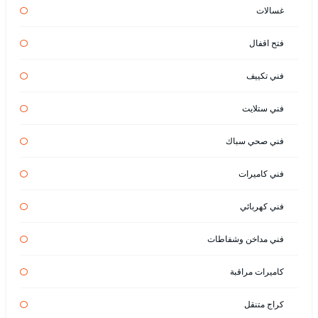
غسالات
فتح اقفال
فني تكييف
فني ستلايت
فني صحي سباك
فني كاميرات
فني كهربائي
فني مداخن وشفاطات
كاميرات مراقبة
كراج متنقل