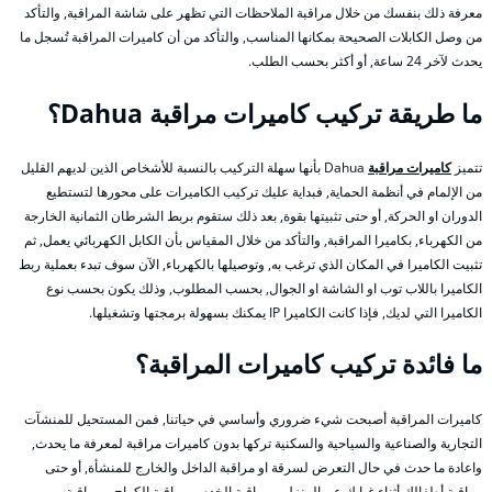
معرفة ذلك بنفسك من خلال مراقبة الملاحظات التي تظهر على شاشة المراقبة, والتأكد
من وصل الكابلات الصحيحة بمكانها المناسب, والتأكد من أن كاميرات المراقبة تُسجل ما
يحدث لآخر 24 ساعة, أو أكثر بحسب الطلب.
ما طريقة تركيب كاميرات مراقبة Dahua؟
تتميز
كاميرات مراقبة
Dahua بأنها سهلة التركيب بالنسبة للأشخاص الذين لديهم القليل
من الإلمام في أنظمة الحماية, فبداية عليك تركيب الكاميرات على محورها لتستطيع
الدوران او الحركة, أو حتى تثبيتها بقوة, بعد ذلك ستقوم بربط الشرطان الثمانية الخارجة
من الكهرباء, بكاميرا المراقبة, والتأكد من خلال المقياس بأن الكابل الكهربائي يعمل, ثم
تثبيت الكاميرا في المكان الذي ترغب به, وتوصيلها بالكهرباء, الآن سوف تبدء بعملية ربط
الكاميرا باللاب توب او الشاشة او الجوال, بحسب المطلوب, وذلك يكون بحسب نوع
الكاميرا التي لديك, فإذا كانت الكاميرا IP يمكنك بسهولة برمجتها وتشغيلها.
ما فائدة تركيب كاميرات المراقبة؟
كاميرات المراقبة أصبحت شيء ضروري وأساسي في حياتنا, فمن المستحيل للمنشآت
التجارية والصناعية والسياحية والسكنية تركها بدون كاميرات مراقبة لمعرفة ما يحدث,
واعادة ما حدث في حال التعرض لسرقة او مراقبة الداخل والخارج للمنشأة, أو حتى
مراقبة أطفالك أثناء غيابك عن المنزل, ومراقبة الخدم, ومراقبة الكراج, ومراقبة من