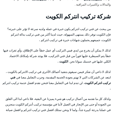
والبدالات وكاميرات المراقبة .
شركة تركيب انتركم الكويت
من يبحث عن فني تركيب انتركم يكون خبرة في عمله ولديه سرعة لا تؤثر على خبرته؟
فإن الكويت توفر ذلك بمنتهى السهولة، حيث لدينا أكثر من فني تركيب بدالة انتركم
الكويت، جميعهم يحملون شهادات خبرة في تركيب انتركم ،
لذلك لا يمكن أن يخرج من ايدي فمي التركيب أي عمل خطأ على الإطلاق، وأي ثغرات فيها
خطأ يتم السيطرة عليها فوراً من قبل فني التركيب، فلا يوجد شركة بإمكانك الاعتماد
الكلي عليها في خدمتك سوانا نحن
الكويت
،
لذلك لا داعي أن نفكر فيمن سيقوم بتنفيذ أعمالك الأخرى في تركيب الانتركم بالكويت ،
ابتعد عن الشركات التي لا تهتم بجودة الخدمة المقدمة، وجرب التعامل معنا في
فني
تركيب انتركم الكويت
، لن تندم ابدا في التعامل معنا فنحن نقدم افضل خدمة تركيب انتركم
،
ولذلك كل ما نقدمه من أعمال تركيب هو شيء يميزنا عن البقية، فلا داعي ابدا الى القلق
من الجودة أو حتى من الإنجاز في العمل لأننا في مؤسسة تركيب أنتركم الكويت منجزين
في عملنا بدرجة كبيرة جداً، ولما لا ونحن نمتلك افضل فني تركيب انتركم و افضل صيانة