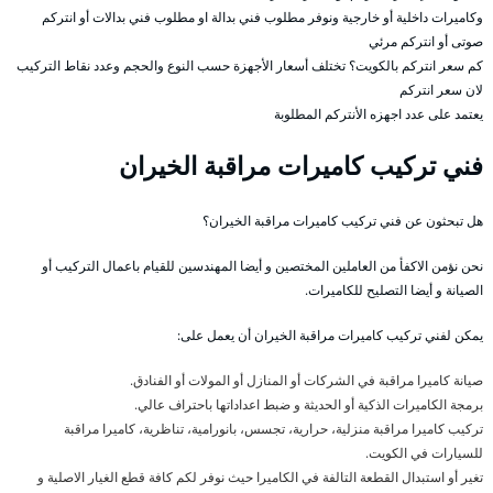
وكاميرات داخلية أو خارجية ونوفر مطلوب فني بدالة او مطلوب فني بدالات أو انتركم
صوتى أو انتركم مرئي
كم سعر انتركم بالكويت؟ تختلف أسعار الأجهزة حسب النوع والحجم وعدد نقاط التركيب
لان سعر انتركم
يعتمد على عدد اجهزه الأنتركم المطلوبة
فني تركيب كاميرات مراقبة الخيران
هل تبحثون عن فني تركيب كاميرات مراقبة الخيران؟
نحن نؤمن الاكفأ من العاملين المختصين و أيضا المهندسين للقيام باعمال التركيب أو
الصيانة و أيضا التصليح للكاميرات.
يمكن لفني تركيب كاميرات مراقبة الخيران أن يعمل على:
صيانة كاميرا مراقبة في الشركات أو المنازل أو المولات أو الفنادق.
برمجة الكاميرات الذكية أو الحديثة و ضبط اعداداتها باحتراف عالي.
تركيب كاميرا مراقبة منزلية، حرارية، تجسس، بانورامية، تناظرية، كاميرا مراقبة
للسيارات في الكويت.
تغير أو استبدال القطعة التالفة في الكاميرا حيث نوفر لكم كافة قطع الغيار الاصلية و