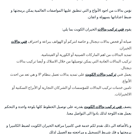
نؤمن بدالات من اجود الأنواع و التي تنطبق عليها المواصفات العالمية يمكن برمجتها و
ضبط اعداداتها بسهولة و اتقان.
يقوم
فني تركيب بدالات
الخيران الكويت بما يلي:
صيانة أو فحص بدالات ديجتال و خاصة انتركم أو الهواتف ببراعة و احتراف
فني بدالات
الخيران.
تمديد البدالات من اهم الماركات الصينية أو الكورية أو الفيتنامية.
تركيب البدالات العادية التي يمكن توصيلها من خلال الاسلاك و أيضا تركيب بدالات
ديجتال.
يعمل فني
تركيب بدالات الكويت
على تمديد بدالات تعمل بنظام IP و هي تعد من احدث
الأنواع.
تامين خدمات تركيب البدالات للمؤسسات أو الشركان التجارية أو الأبراج السكنية أو
الالخيرانات.
يتصف
فني تركيب بدالات الكويت
بقدرته على توصيل الخطوط كلها بلوحة واحدة و التحكم
بعمل هذه اللوحة لذلك بادوا الى التواصل معنا.
و بالأضافة الى ذلك نقدم لكم خدمة فني كاميرا مراقبة الخيران الكويت لضبط الكاميرا و
برمجتها و فك شريط التسجيل و مراجعته مع العميل لذلك