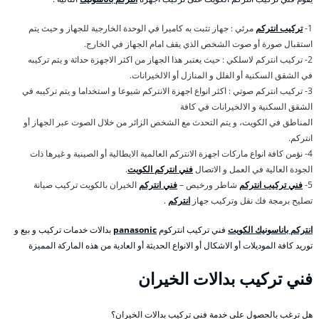
1-
تركيب انتركم
مرئي : جهاز تثبت به كاميرا في الوحدة الخارجية للجهاز و حيث يتم
استقبال صورة أو صوت الشخص الذي يقف امام الجهاز في الخارج.
2- تركيب انتركم لاسلكي : حيث يعتبر هذا الجهاز من اكثر الاجهزة حداثة و يتم تركيبه
في الشقق السكنية أو الفلل و المنازل أو الالخيرانات.
3- تركيب انتركم صوتي : اكثر انواع اجهزة الانتركم شيوعا و استخداما و يتم تركيبه في
الشقق السكنية و الالخيرانات في كافة
المناطق في الكويت، و يتم التحدث مع الشخص الزائر من خلال الصوت عبر الجهاز أو
انتركم.
4- نؤمن كافة انواع ماركات اجهزة الانتركم العالمية الايطالية أو الصينية و غيرها ذات
الجودة العالية في العمل و الاتصال
فني انتركم الكويت
.
5-
فني تركيب انتركم
شاطر ورخيص –
فني انتركم
الخيران بالكويت تركيب صيانة
تصليح برمجة فك نقل وتركيب جهاز
انتركم
.
انتركم باناسونيك الكويت
فني تركيب انتركوم
panasonic
بدالات خدمات تركيب و بيع و
توريد كافة الموديلات أو الاشكال أو الانواع الحديثة أو العادية من هذه الماركة المميزة
فني تركيب بدالات الخيران
هل ترغب بالحصول على خدمة فني تركيب بدالات الخيران؟