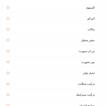
المنيوم
انتركم
بدالات
بنشر متنقل
بي ان سبورت
بين سبورت
تبديل تواير
تركيب ستلايت
تركيب سيراميك
تصليح تلفونات