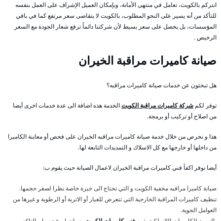
انتركم بالكويت، تعامل في منتهى الأمانة، وبإمكان العميل الإشراف على العمل بنفسه
للتأكد من أنه يسير على النحو المطلوب، بالكويت لا يتقاضى سعر مرتفع كما في باقي
المؤسسات، بل يحصل على سعر بسيط لأن شركتنا دائماً ترفع شعار الجودة مع السعر
الرخيص .
صيانة كاميرات مراقبة الخيران
هل تبحثون عن خدمات صيانة كاميرات مراقبه؟
توفر لكم
شركة كاميرات مراقبة الكويت
الخدمة هذه اضافة الى عدة خدمات اخرى أيضا
من اصلاح أو تركيب أو برمجة.
هذا و نحرص من خلال خدمة صيانة كاميرات مراقبه الخيران على فحص أو معاينة الكاميرا
من داخلها أو خارجها مع كل الاسلاك و التمديدات التابعة لها.
أيضا نوفر اكفأ فني كاميرات مراقبة الخيران لاعمال الصيانة حيث يقوم ب:
صيانة كاميرا مراقبه مخفية الكويت و التي تحتاج الى خبرة خاصة نظرا لصغر حجمها.
تنظيف كاميرات المراقبة الخارجية التي تتعرض للغبار أو الاتربة أو الرطوبة و غيرها من
العوامل الجوية.
بالنسبة للكاميرات اللاسلكية يقوم
فني كاميرات الكويت
بصيانتها و فحصها و التاكد من