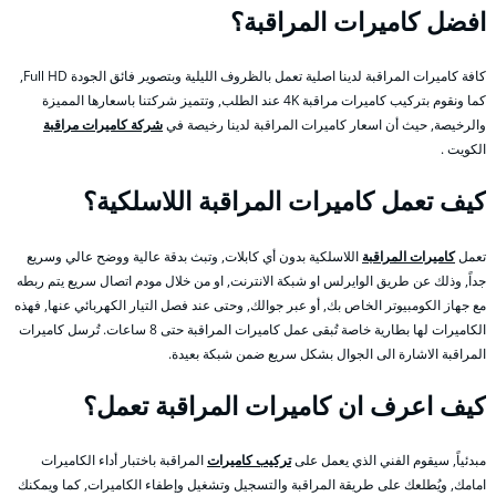
افضل كاميرات المراقبة؟
كافة كاميرات المراقبة لدينا اصلية تعمل بالظروف الليلية وبتصوير فائق الجودة Full HD,
كما ونقوم بتركيب كاميرات مراقبة 4K عند الطلب, وتتميز شركتنا باسعارها المميزة
والرخيصة, حيث أن اسعار كاميرات المراقبة لدينا رخيصة في
شركة كاميرات مراقبة
الكويت .
كيف تعمل كاميرات المراقبة اللاسلكية؟
تعمل
كاميرات المراقبة
اللاسلكية بدون أي كابلات, وتبث بدقة عالية ووضح عالي وسريع
جداً, وذلك عن طريق الوايرلس او شبكة الانترنت, او من خلال مودم اتصال سريع يتم ربطه
مع جهاز الكومبيوتر الخاص بك, أو عبر جوالك, وحتى عند فصل التيار الكهربائي عنها, فهذه
الكاميرات لها بطارية خاصة تُبقى عمل كاميرات المراقبة حتى 8 ساعات. تُرسل كاميرات
المراقبة الاشارة الى الجوال بشكل سريع ضمن شبكة بعيدة.
كيف اعرف ان كاميرات المراقبة تعمل؟
مبدئياً, سيقوم الفني الذي يعمل على
تركيب كاميرات
المراقبة باختبار أداء الكاميرات
امامك, ويُطلعك على طريقة المراقبة والتسجيل وتشغيل وإطفاء الكاميرات, كما ويمكنك