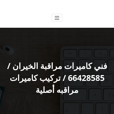
لتجاوز
الكويتية
خدمات وظائف بالكويت
لى
لمحتوى
فني كاميرات مراقبة الخيران /
66428585 / تركيب كاميرات
مراقبه أصلية