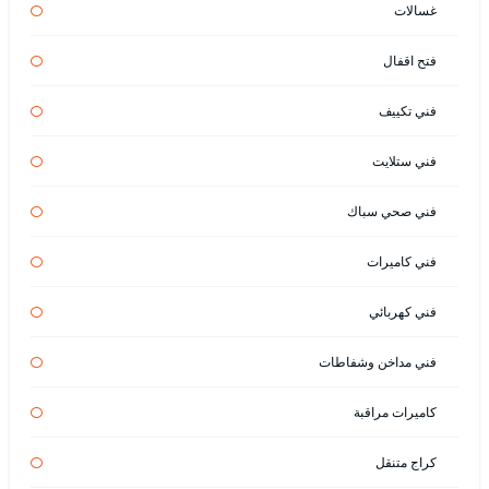
غسالات
فتح اقفال
فني تكييف
فني ستلايت
فني صحي سباك
فني كاميرات
فني كهربائي
فني مداخن وشفاطات
كاميرات مراقبة
كراج متنقل