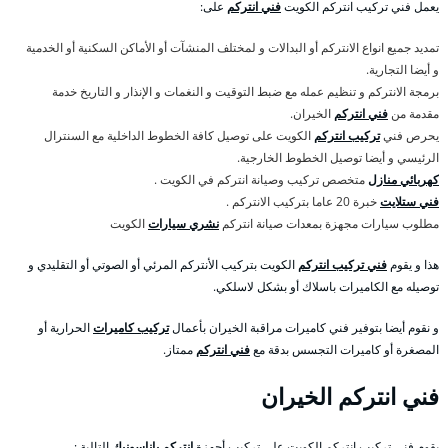
يعمل فني تركيب انتركم الكويت
فني انتركم
على:
تمديد جميع انواع الانتركم أو البدالات و لمختلف المنشآت أو الأماكن السكنية أو الخدمية
و أيضا التجارية.
برمجة الانتركم و تنظيم عمله مع ضبط التوقيت و النغمات و الإنذار و التاريخ خدمة
مقدمة من
فني انتركم
الخيران.
يحرص فني
تركيب انتركم
الكويت على توصيل كافة الخطوط الداخلية مع السنترال
الرئيسي و أيضا توصيل الخطوط الخارجية.
كهربائي منازل
متخصص تركيب وصيانة انتركم في الكويت .
فني ستلايت
خبرة 20 عاما بتركيب الانتركم .
مطلوب سيارات مجهزة بمعدات صيانة انتركم
نشري سيارات
الكويت
هذا و يقوم
فني تركيب انتركم
الكويت بتركيب الأنتركم المرئي أو الصوتي أو التقليدي و
توصيله مع الكاميرات باسلاك أو بشكل لاسلكي.
و نقوم أيضا بتوفير فني كاميرات مراقبة الخيران بأعمال
تركيب كاميرات
الحرارية أو
المصغرة أو كاميرات التجسس بدقة مع
فني انتركم
ممتاز.
فني انتركم الخيران
يقوم فني تركيب انتركم الكويت على تركيب أجهزة
انتركم باناسونيك
التالية :