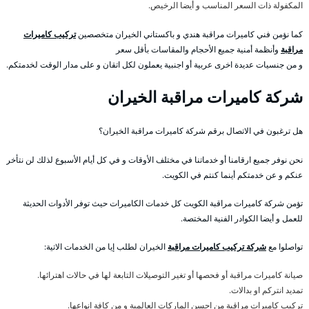
المكفولة ذات السعر المناسب و أيضا الرخيص.
كما نؤمن فني كاميرات مراقبة هندي و باكستاني الخيران متخصصين
تركيب كاميرات
مراقبة
وأنظمة أمنية جميع الأحجام والمقاسات بأقل سعر
و من جنسيات عديدة اخرى عربية أو اجنبية يعملون لكل اتقان و على مدار الوقت لخدمتكم.
شركة كاميرات مراقبة الخيران
هل ترغبون في الاتصال برقم شركة كاميرات مراقبة الخيران؟
نحن نوفر جميع ارقامنا أو خدماتنا في مختلف الأوقات و في كل أيام الأسبوع لذلك لن نتأخر
عنكم و عن خدمتكم أينما كنتم في الكويت.
تؤمن شركة كاميرات مراقبة الكويت كل خدمات الكاميرات حيث توفر الأدوات الحديثة
للعمل و أيضا الكوادر الفنية المختصة.
تواصلوا مع
شركة تركيب كاميرات مراقبة
الخيران لطلب إيا من الخدمات الاتية:
صيانة كاميرات مراقبة أو فحصها أو تغير التوصيلات التابعة لها في حالات اهترائها.
تمديد انتركم او بدالات.
تركيب كاميرات مراقبة من احسن الماركات العالمية و من كافة انواعها.