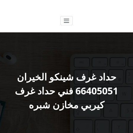
لتجاوز
الكويتية
خدمات وظائف بالكويت
لى
لمحتوى
حداد غرف شينكو الخيران
66405051 فني حداد غرف
كيربي مخازن شبره