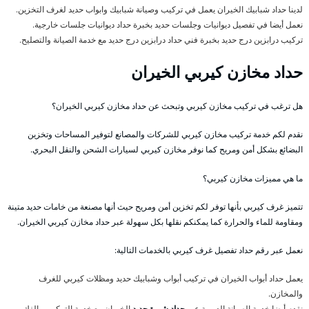
لدينا حداد شبابيك الخيران يعمل في تركيب وصيانة شبابيك وابواب حديد لغرف التخزين.
نعمل أيضا في تفصيل ديوانيات وجلسات حديد بخبرة حداد ديوانيات جلسات خارجية.
تركيب درابزين درج حديد بخبرة فني حداد درابزين درج حديد مع خدمة الصيانة والتصليح.
حداد مخازن كيربي الخيران
هل ترغب في تركيب مخازن كيربي وتبحث عن حداد مخازن كيربي الخيران؟
نقدم لكم خدمة تركيب مخازن كيربي للشركات والمصانع لتوفير المساحات وتخزين
البضائع بشكل أمن ومريح كما نوفر مخازن كيربي لسيارات الشحن والنقل البحري.
ما هي مميزات مخازن كيربي؟
تتميز غرف كيربي بأنها توفر لكم تخزين أمن ومريح حيث أنها مصنعة من خامات حديد متينة
ومقاومة للماء والحرارة كما يمكنكم نقلها بكل سهولة عبر حداد مخازن كيربي الخيران.
نعمل عبر رقم حداد تفصيل غرف كيربي بالخدمات التالية:
يعمل حداد أبواب الخيران في تركيب أبواب وشبابيك حديد ومظلات كيربي للغرف
والمخازن.
نقدم أيضا خدمة الصيانة الدورية عبر
حداد شبرة حديد
الخيران مع خدمة التركيب والفك