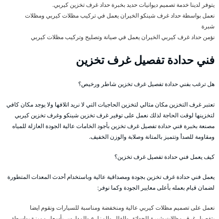
يتوفر لدينا خدمة تصميم ديوانيات حديد بخبرة حداد غرف تخزين كيربي.
نعمل بواسطة حداد غرف شينكو الخيران يعمل في تركيب مظلات كيربي ومظلات
شبرة
نؤمن حداد غرف كيربي الخيران يعمل في صيانة وتصليح وتركيب مظلات كيربي
فني حدادة تفصيل غرف تخزين
هل ترغب بفني حدادة تفصيل غرف تخزين شاطر ورخيص؟
تعتبر غرف التخزين مكان مثالي لتخزين الحاجيات التي لا نريد اتلافها ولا يوجد مكان كافي
لتخزينها لوقت الحاجة لذلك نعمل على توفير غرف تخزين شينكو وغرف تخزين كيربي
مصنعة بخبرة فني حدادة تفصيل غرف تخزين بأجود الخامات عالية الجودة العازلة للمياه
ومقاومة للصدأ وتتميز بالمتانة وصلابة والوزن الخفيف.
كيف يعمل فني حدادة تفصيل غرف تخزين؟
يعمل فني حدادة غرف تخزين بجودة ومصداقية عالية وباستخدام أحدث المعدات المتطورة
لضمان قيام بعمله بأعلى معايير الجودة وكما نوفر:
نعمل على تصميم مظلات كيربي عالية ومنخفضة ومناسبة للسيارات ونقوم ايضا
بتفصيل غرف مظلات شبرة للحدائق والفلل والمزارع والمدارس بأسعار مميزة بواسطة