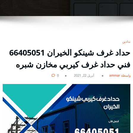
حدادين
حداد غرف شينكو الخيران 66405051
فني حداد غرف كيربي مخازن شبره
بواسطة ammar
أبريل 22, 2021
0