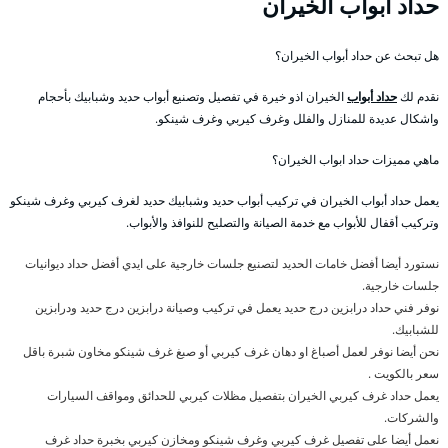
حداد أبواب الخيران
هل تبحث عن حداد أبواب الخيران؟
نقدم لك
حداد أبواب
الخيران اذو خيرة في تفصيل وتصنيع أبواب حديد وشبابيك بأحجام
واشكال عديدة للمنازل والفلل وغرف كيربي وغرف شينكو.
ماهي مميزات حداد ابواب الخيران؟
يعمل حداد أبواب الخيران في تركيب أبواب حديد وشبابيك حديد لغرف كيربي وغرف شينكو
وتركيب أقفال للأبواب مع خدمة الصيانة والتصليح للنوافذ والأبواب.
نستورد أيضا أفضل خامات الحديد لتصنيع جلسات خارجية على ايدي أفضل حداد ديوانيات
جلسات خارجية.
نوفر فني حداد درابزين درج حديد يعمل في تركيب وصيانة درابزين درج حديد ودرابزين
للشبابيك.
نحن أيضا نوفر لعمل أصباغ او دهان غرف كيربي أو صبغ غرف شينكو مخاون شبرة باقل
سعر بالكويت .
يعمل حداد غرف كيربي الخيران بتفصيل مظلات كيربي للحدائق ومواقف السيارات
والشركات.
نعمل أيضا على تفصيل غرف كيربي وغرف شينكو ومخازن كيربي بخبرة حداد غرف