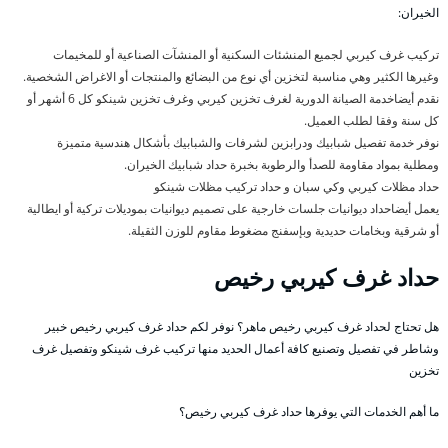
الخيران:
تركيب غرف كيربي لجميع المنشئات السكنية أو المنشآت الصناعية أو للمخيمات
وغيرها الكثير وهي مناسبة لتخزين أي نوع من البضائع والمنتجات أو الاغراض الشخصية.
نقدم أيضاخدمة الصيانة الدورية لغرف تخزين كيربي وغرف تخزين شينكو كل 6 أشهر أو
كل سنة وفقا لطلب العميل.
نوفر خدمة تفصيل شبابيك ودرابزين لشرفات والشبابيك بأشكال هندسية متميزة
ومطلية بمواد مقاومة للصدأ والرطوبة بخبرة حداد شبابيك الخيران.
حداد مظلات كيربي وكي سبان و حداد تركيب مظلات شينكو
يعمل أيضاحداد ديوانيات جلسات خارجية على تصميم ديوانيات بموديلات تركية أو ايطالية
أو شرقية وبخامات حديدية وبإسفنج مضغوط مقاوم للوزن الثقيلة.
حداد غرف كيربي رخيص
هل تحتاج لحداد غرف كيربي رخيص ماهر؟ نوفر لكم حداد غرف كيربي رخيص خبير
وشاطر في تفصيل وتصنيع كافة أعمال الحديد منها تركيب غرف شينكو وتفصيل غرف
تخزين
ما أهم الخدمات التي يوفرها حداد غرف كيربي رخيص؟