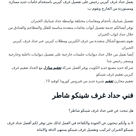
يعمل حداد غرف كيربي رخيص على تفصيل غرف كيربي باستخدام خامات حديد ممتازة
ومستوردة من الخارج ونقوم ب:
تفصيل شبابيك بأحجام ومقاسات مختلفة بواسطة حداد شبابيك الخيران
نوفر أيضالكم خدمة تفصيل أبواب بخامات متعددة مناسبة للفلل والمطاعم والفنادق من
خلال حداد ابواب الخيران
نقوم بتصنيع أشكال متعددة من غرف الكيربي ومظلات كيربي عبر حداد غرف كيربي
الخيران
أيضا نعمل من خلال حداد ديوانيات جلسات خارجية على تفصيل ديوانيات داخلية وخارجية
وبسعر رخيص جدا
شركة حديد مصنع حديد الكويت يوفر أفضل شركة
تعقيم منازل
مع الحداد تعقيم غرف
كيربي تعقيم غرف شينكو
تعقيم مخازن
تعقيم
شبرة حديد من فيروس كورونا كوفيد 19 .
فني حداد غرف شينكو شاطر
هل تبحث عن فني حداد غرف شينكو شاطر؟
لا بد وأنكم تبحثون عن الجودة والكفاءة في العمل لذلك نحن نوفر لكم أفضل حداد غرف
شينكو الخيران لتركيب وتفصيل غرف شينكو بمنتهى الدقة والامانة