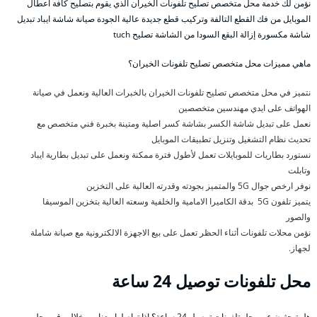
نؤمن لك خدمة محل متخصص تصليح تلفونات الخيران الذي يقوم بتصليح كافة اعطال
الموبايل من فك القطع التالفة وتركيب قطع جديدة عالية الجودة صيانة شاشة ايباد تبديل
شاشة مكسورة إزالة البقع السودا من الشاشة تصليح tuch
ماهي مميزات محل متخصص تصليح تلفونات الخيران؟
نتميز في محل متخصص تصليح تلفونات الخيران بالخبرات العالية ونعمل في صيانة
الهواتف على ايدي مهندسين متخصصين
نعمل على تبديل شاشة الكسر بشاشة كسر اصلية ومتينة بخبرة فني متخصص مع
تحديث نظام التشغيل وتنزيل تطبيقات الموبايل
نستورد بطاريات للموبايلات تعمل لأطول فترة ممكنة ونعمل على تبديل بطارية ايباد
وتابلت
نوفر ارخص جوال 5G والمتميز بجودته وقدرته العالية على التخزين
يتميز تلفون 5G بدقة الكاميرا الامامية والخلفية وسعته العالية بتخزين الموسيقا
والصور
نؤمن محلات تلفونات أثناء الحظر تعمل على بيع الاجهزة الالكترونية مع صيانة شاملة
لجهاز.
محل تلفونات توصيل 24 ساعة
هل تبحثون عن محل تلفونات توصيل 24 ساعة؟ اذا تواصلوا معنا من خلال رقم محل