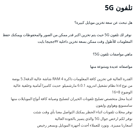
تلفون 5G
هل تبحث عن سعة تخزين موبايل كبيرة؟
نوفر لك تلفون 5G حيث يتم تخزين اكبر قدر ممكن من الصور والمحفوظات ويمكنك حفظ
المعلومات للأطول وقت ممكن بسعة تخزين داخلية ٣٢ججيجا بايت
ماهي مواصفات تلفون 5G؟
مواصفاته عديدة ومتنوعة منها
القدرة العالية في تخزين كافة المعلومات ذاكرة RAM 4 شاشة عالية الدقة5.3 بوصة
من نوع lcd نظام تشغيل اندرويد 6.0.1 مارشميلو حديث كاميرا أمامية وخلفية عالية
الوضوح 8+16
لدينا محل متخصص تصليح تلفونات الخيران لتصليح وصيانة كافة أنواع الموبايلات منها
سامسونغ وهواوي وايفون
نوفر محلات تلفونات اثناء الحظر يمكنك التواصل معنا بأي وقت شئت
نوفر لكم ارخص جوال 5G والذي يتميز بالجودة العالية
أسعارنا مميزة.. ونورد للعملاء أحدث أجهزة الموبايل وبسعر رخيص