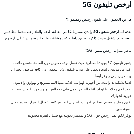
ارخص تليفون 5G
هل تود الحصول على تلفون رخيص ومضمون؟
نقدم لك
ارخص تليفون 5G
والذي يتميز بالكاميرا العالية الدقة والقادر على تحمل بطاقتين
sim نظام تشغيل حديث ذاكرة تخزين داخلية كبيرة شاشة عالية الدقة مايك عالي الوضوح
ماهي ميزات ارخص تليفون 5G؟
يتميز تليفون 5G بجودة البطارية حيث تعمل لوقت طويل دون الحاجة لشحن هاتفك
اكثر من مرتين باليوم ونعمل على توريد تليفون 5G للعملاء في كافة مناطق الخيران
وبسعر رخيص ونوفر أيضا
لدينا تشكيلات واسعة من أجهزة الهواتف الذكية منها السامسونج والهواوي والايفون
نوفر لكم محلات تلفونات اثناء الحظر نعمل على دفع الفواتير وشحن بطاقتك وصيانة
فورية لجهازك
نؤمن محل متخصص تصليح تلفونات الخيران لتصليح كافة اعطال الجهاز بخبرة افضل
المهندسين
نوفر لكم ايضا ارخص جوال 5G والمتميز بجودته مع ضمان لفترة محدودة