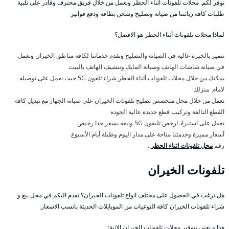
نوفر لكم. محلات تلفونات أثناء الحظر ونعمل من خلال فريق محترف وقادر على تلبية
طلبات كافة زبائننا من صيانة وتصليح وشحن بطاقة ودفع فواتير
لماذا محلات تلفونات أثناء الحظر هو الافضل؟
نتميز بالخبرة عالية في الصيانة والتصليح ونقدم خدماتنا لكافة مناطق الخيران ونعمل
في صيانة شاشات الهاتف وصيانة المايك وتنشيف الهاتف بالبيت
يمكنك.من خلال محلات تلفونات أثناء الحظر شراء تلفون 5G حيث نعمل على توصيله
لامام منزلك
نعمل من خلال محل متخصص تصليح تلفونات الخيران على صيانة الجهاز مع تبديل كافة
القطع التالفة وتركيب قطع جديدة عالية الجودة
نعمل على استيراد ارخص تليفون 5G وبيعه بسعر جدا رخيص
أسعار مميزة وخدمتنا متاحة على مدار اليوم وطيلة أيام الأسبوع
رقم
محل تلفونات اثناء الحظر
.
تلفونات الخيران
هل ترغب في الحصول على مختلف انواع تلفونات الخيران؟ نقدم اليكم في محل بيع و
شراء تلفونات الخيران كافة النوعيات من الموبايلات الحديثة بانسب الاسعار.
هذا و نعنى بتوفير محلات تلفونات الخيران الاتية: