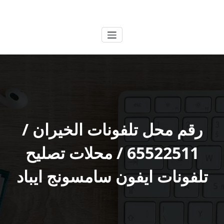
لتجاوز
الكويتية
خدمات وظائف بالكويت
لى
لمحتوى
رقم محل تلفونات الخيران /
65522511 / محلات تصليح
تلفونات ايفون سامسونج ايباد