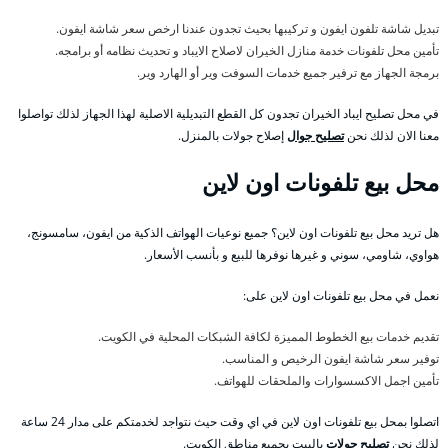
تبديل شاشة تلفون ايفون و تركيبها بحيث تجدون عندنا ارخص سعر شاشة ايفون.
تأمين محل تلفونات خدمة منازل الخيران لاصلاح الايباد و تحديث نظامه أو برامجه.
برمجة الجهاز مع ترفير جميع خدمات السوفت وير أو الهارد وير.
في محل تصليح ايباد الخيران تجدون كل القطع التبديلية الاصلية لهذا الجهاز لذلك تواصلوا
معنا الان لذلك نحن
تصليح جوال
إصلاح جولات بالمنزل.
محل بيع تلفونات اون لاين
هل تريد محل بيع تلفونات اون لاين؟ جميع نوعيات الهواتف الذكية من ايفون، سامسونج،
هواوي، شاومي، سوني و غيرها نوفرها للبيع و بأنسب الأسعار.
نعمل في محل بيع تلفونات اون لاين على:
تقديم خدمات بيع الخطوط المميزة لكافة الشبكات المحلية في الكويت.
توفير سعر شاشة ايفون الرخيص و المناسب.
تأمين اجمل الاكسسوارات والملحقات للهواتف.
اتصلوا بمحل بيع تلفونات اون لاين في اي وقت حيث نتواجد لخدمتكم على مدار 24 ساعة
لذلك نحن
تصليح جولات
بالبيت بجميع مناطق الكويت.