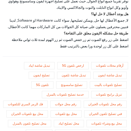
نوفر تقريباً جميع أنواع الجوال, حيث نعمل على تصليح أجهزة ايفون وسامسونج وهواوي
وأوبو وكل انواع التابلت والنوت والجالاكسي والايباد.
هل يوجد أعطال لا حل لها؟
لا, جميع الأعطال لها حل, ويمكن تصليحها, سواء كانت Hardware او Software, لدينا
فنيين محترفين يعملون على صيانة كل الجوالات من كل الماركات مهما كانت الأعطال.
طريقة حل مشكله الايفون معلق على التفاحة؟
اضغط على زر رفع الصوت ثم زر خفض الصوت ثم زر الهوم لمدة ثلاث ثواني ملاحظة
اضغط على كل زر لوحدة ورا بعض بالترتيب فقط
أرقام محلات تلفونات
ارخص تلفون 5G
تبديل شاشة ايباد
تبديل شاشة ايفون
تبديل شاشة تلفون
تصليح ايفون
تصليح تلفونات بالبيت
تصليح سامسونج
تلفون 5G
تنزيل برامج تلفونات
خدمة تصليح تلفونات بالمنزل
رقم محل تلفونات الخيران
رقم محل جولات
فك الرمز السري للتلفونات
فني تصليح تلفون الخيران
محل بيع تلفونات
محل بيع تلفونات الخيران
محل بيع وشراء تلفونات
محل تصليح ايباد
محل تصليح تلفون بالمنزل