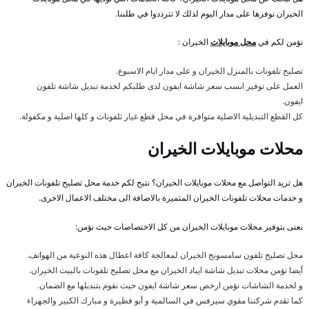
الخيران نوفرها على مدار اليوم لذلك لا تترددوا في طلبنا.
نؤمن لكم في
محل موبايلات
الخيران :
تصليح تلفونات بالمنزل الخيران و على مدار ايام الاسبوع.
العمل على توفير انسب سعر شاشة ايفون لدى طلبكم لخدمة تبديل شاشة تلفون
ايفون.
كل القطع التبديلية الاصلية متوافرة في محل قطع غيار تلفونات و كلها اصلية و مكفولة.
محلات موبايلات الخيران
هل تريد التواصل مع محلات موبايلات الخيران؟ نتيح لكم خدمة محل تصليح تلفونات الخيران
و خدمات محلات تلفونات الخيران المتميزة بالاضافة الى مختلف الاعمال الاخرى.
نعنى بتوفير محلات موبايلات الخيران من كل الاختصاصات حيث نؤمن:
محل تصليح تلفون سامسونج الخيران لمعالجة كافة اعطال هذه النوعية من الهواتف.
أيضا نؤمن محلات تبديل شاشة ايباد الخيران مع محل تصليح تلفونات بالبيت الخيران.
و لخدمة الشاشات نؤمن ارخص سعر شاشة ايفون حيث نقوم بتبديلها مع الضمان.
كما تقدم شركتنا مقوي سيرفس في السالمية و أبو فطيرة و مبارك الكبير والجهراء