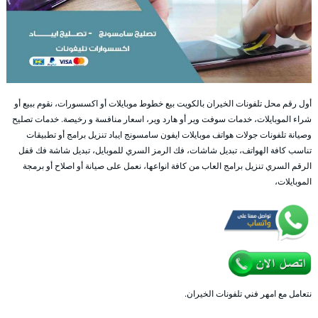
أول رقم محل تلفونات الخيران بالكويت بيع خطوط موبايلات أو اكسسورات، نقوم ببيع أو
شراء الموبايلات، خدمات سوفت وير أو هارد وير، اسعار منافسة و رخيصة. خدمات تصليح
وصيانة تلفونات جولات هواتف موبايلات ايفون سامسونج ايباد تنزيل برامج أو تطبيقات
تناسب كافة الهواتف، تبديل شاشات، فك الرمز السري للموبايل، تبديل شاشة فك قفل
الرقم السري تنزيل برامج العاب من كافة انواعها، نعمل على صيانة أو اصلاح أو برمجة
الموبايلات،
نتعامل مع امهر فني تلفونات الخيران.