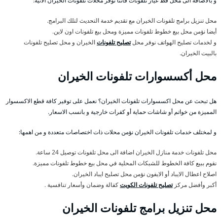
و بالاضافة الى محل قط غيار تلفونات فاننا نوفر محلات تلفونات الخيران الاتية:
محل تنزيل برامج تلفونات الخيران مع تقديم خدمة التحديث لتلك البرامج.
أيضا نؤمن محل بيع خطوط تلفونات مميزة ومحل بيع تلفونات اون لاين.
و لخدمات تصليح الهواتف نوفر محل
تصليح تلفونات
الخيران و محل تصليح تلفونات
بالبيت الخيران.
محل أكسسوارات تلفونات الخيران
هل تبحث عن محل اكسسوارات تلفونات الخيران؟ نعمل على توفير كافة قطع الاكسسوار
المميزة من خواتم أو شاشات حماية أو كفرات خارجية و بانسب الاسعار.
و لمختلف خدمات تلفونات الخيران نؤمن محلات ذات اختصاصات متعددة و من اهمها:
محل تلفونات خدمة منازل الخيران اضافة الى محل تلفونات توصيل 24 ساعة.
نقوم ببيع كافة الخطوط للشبكات المحلية في محل بيع خطوط تلفونات مميزة.
اصلاح اعطال الايباد أو الايفون نؤمن محل تصليح ايباد الخيران.
أكبر وأفضل مركز
تصليح تلفونات الكويت
كفالة وضمان وأسعار تنافسية .
محل تنزيل برامج تلفونات الخيران