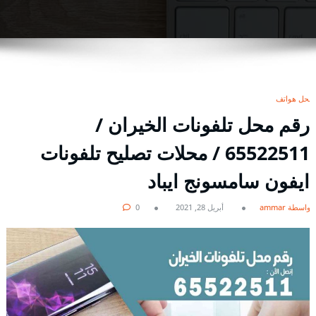
محل هواتف
رقم محل تلفونات الخيران /
65522511 / محلات تصليح تلفونات
ايفون سامسونج ايباد
بواسطة ammar
أبريل 28, 2021
0