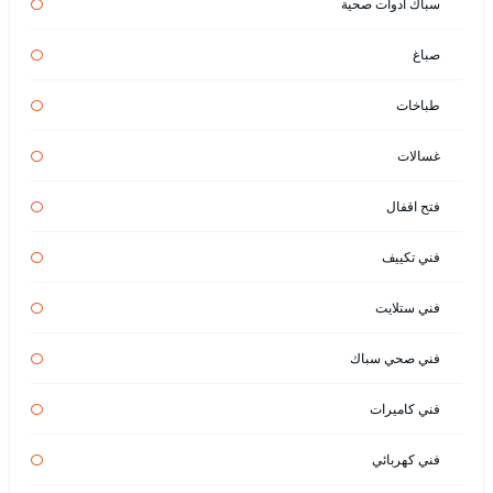
سباك أدوات صحية
صباغ
طباخات
غسالات
فتح اقفال
فني تكييف
فني ستلايت
فني صحي سباك
فني كاميرات
فني كهربائي