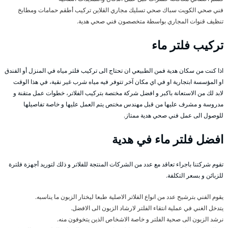
فني صحي الكويت سباك صحي تسليك مجاري القلاين تركيب أطقم حمامات ومطابخ
تنظيف قنوات المجاري بواسطة متخصصون فني صحي هدية.
تركيب فلتر ماء
اذا كنت من سكان هدية فمن الطبيعي ان تحتاج الى تركيب فلتر مياه في المنزل أو الفندق
او المؤسسة ابتجارية او في اي مكان آخر تتوفر فيه مياه شرب غير نقية، في هذا الوقت
لابد لك من الاستعانة باكبر و افضل شركة مختصة بتركيب الفلاتر، خطوات عمل متقنة و
مدروسة و مشرف عليها من قبل مهندس مختص يتم العمل عليها و خاصة تفاصيلها
للوصول الى عمل فني صحي هدية ممتاز.
افضل فلتر ماء في هدية
تقوم شركتنا باجراء تعاقد مع عدد من الشركات المنتجة للفلاتر و ذلك لتوريد أجهزة فلترة
للزبائن و بسعر التكلفة.
يقوم الفني بترشيح عدد من انواع الفلاتر الاصلية طبعا ليختار الزبون ما يناسبه.
يتدخل الغني في عملية انتقاء الفلتر لارشاد الزبون الى الافضل.
نرشد الزبون الى صحية الفلتر و خاصة الاشخاص الذين يتخوفون منه.