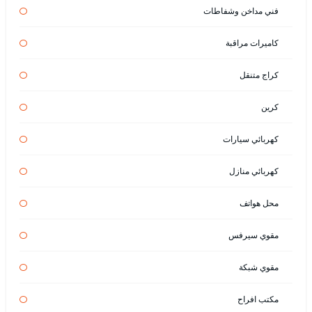
فني مداخن وشفاطات
كاميرات مراقبة
كراج متنقل
كرين
كهربائي سيارات
كهربائي منازل
محل هواتف
مقوي سيرفس
مقوي شبكة
مكتب افراح