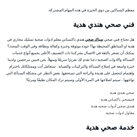
معظم السباكين من ذوي الخبرة في هذه المهام المشتركة.
فني صحي هندي هدية
هل تحتاج فني صحي
سباك صحي
هندي باكستاني معلم ادوات صحية تسليك مجاري في
هدية او المناطق المحيطة بها؟ جودة موثوقة وخبرة وكفالة ونظافة وفي الوقت المحدد؟
يمكنك أن تشعر بالثقة في الاتصال بشركتنا ذات التصنيف الأعلى بجميع أنواع خدمات
السباكة والادوات الصحية دعنا نقدم لك تقريرًا سريعًا وسهلاً. نحن فنيين مرخصين ولدينا
خبرة واسعة في إصلاح السباكة والتركيبات والصيانة . ستعامل أنت وممتلكاتك باحترام
واهتمام لتحصل على هديةة والراحة التي تستحقها. بغض النظر عن مشكلة السباكة التي
تواجهها ، سيتم اصلاحها في المرة الأولى وسيتم ترك المكان نظيفًا ومرتبًا!
صحي هندي هدية
فنيصحي باكساني هدية
هندي صحي أدوات صحيه هدية
مقاول ادوات صحية
خدمة صحي هدية