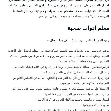
اضرار بالغة تؤثر على المباني ، لذلك وفرنا في شركتنا امهر الفنيين للتعامل مع كافة
المشاكل التي تواجه العملاء باستخدام احدث الادوات والاجهزة التي تعالج المشاكل
المرتبطة بالتراكمات المختلفة المتجمعة عادة في المواسير،
معلم ادوات صحية
ومن المميزات التي ميزت شركتنا في هذا المجال :-
توفير عدد متنوع من الخدمات منها تاسيس سباكة شقة من البداية لتحصل على الخدمة
المثلى ونتائج فعالة بعد اختيار افضل المواسير وتواجد نخبة من امهر معلمين السباكة
القادرين على وضع خطط السباكة بفعالية .
توفير نخبة من العمالة الاجنبية بخبرات وكفاءات كبيرة في كافة عمليات الصيانة
واعمال السباكة المتنوعة في المنازل والفلل والشركات.
توافر مواد تسليك المجاري الرائعة التي تحقق النتائج الفعالة في التخلص التام من
الترسبات المتكونة في العادة بالمواسير.
الاعتماد على ماكينة تسليك مجاري مميزة خاصة بشفط المياه المتواجدة بالبيارات
والتي تتسع لكميات ضخمة من المياه التي يتم شفطها.
اسعار ممتازة تناسب الجميع مع الاداء العالي في كافة الاعمال.
تمديد غسالات اتوماتيك
قسم اخصائي مكافحة حشرات قبل عمل الدفان والتمديدات الصحية