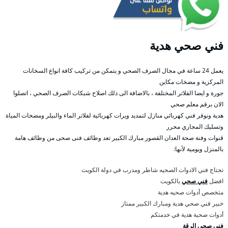
فني صحي هدية
يعمل 24 ساعة في مجال الصرف الصحي و يتمكن من تركيب كافة انواع السخانات
المركزية و مضخات مكاين
جورة و ايضا الفلاتر المختلفة ، بالاضافة الى ذلك اصلاح شبكات الصرف الصحي ، اتصلوا
الان برقم معلم صحي
هدية ونوفر فني كهربائي منازل لتمديد ويرات كهربائية لفلاتر الماء والبيلر ومضخات المياة
وتسليك المجاري محرر
قنوات وفنة صحة العدان القصور مبارك الكبير تعد وظائف فنى صحى من وظائف هامة
بالمنزل ويومية لأنها:
تحتاج فني الادوات الصحيه شاطر ومدرب في دولة الكويت
افضل
فني صحي
بالكويت
متخصص أدوات صحيه هدية
خبير فني صحي هدية ومبارك الكبير ممتاز
أدوات صحية هدية في خدمتكم
فني صحي الرقة