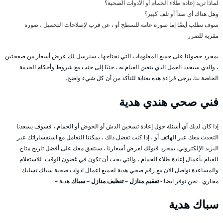
لماذا تريد إعادة طلاء الحمام أو الأدوات الصحية؟
وهل هناك أي صدأ أو تلف كبير؟
سوف نطلب أيضًا إما صورة عامة للسطح أو ، عن قرب لإصلاحات التجميل ، صورة
مقربة للضرر
بمجرد حصولنا على جميع المعلومات التي نحتاجها ، سنرسل لك عرض أسعار من صفحتين
، والذي سيحدد العمل الذي يتعين القيام به ، جنبًا إلى جنب مع شروط وأحكام الخدمة
الخاصة بنا. يرجى قراءة هذه بعناية للتأكد من أن كل شيء واضح.
فني صحي هندي هدية
إذا كان لديك أي أسئلة حول إعادة تسخين الدش أو الحوض أو الحمام ، فسوف يسعدنا
التحدث معك عبر الهاتف أو ، إذا كنت تفضل ذلك ، يمكننا التعامل مع استفساراتك عبر
البريد الإلكتروني. بمجرد قبولك لعرض أسعارنا ، سنتفق معك على أفضل تاريخ متاح
للقيام بأعمال إعادة طلاء الحمام ، والتي يجب أن تكون في غضون الوقت. للاستعلام
والمساعدة تواصل الان مع رقم صحي هدية لجميع اعمال ادوات صحية سباك تسليك
مجاري . نحن نوفر ايضا:-
تعقيم منازل
–
تنظيف منازل
–
سباك
هدية –
سباك هدية