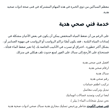
معظم السباكين من ذوي الخبرة في هذه المهام المشتركة في فنى صحة ادوات صحيه
هدية.
خدمة فني صحي هدية
على الرغم من أن ضغط المياه المنخفض يمكن أن يكون في بعض الأحيان مشكلة في
إمدادات المياه البلدية ، فقد يكون أيضًا تراكم الرواسب أو الرواسب في مهوية الصنابير أو ،
بشكل أكثر خطورة ، اختراق أو تسرب في الأنابيب الخاصة بك. إذا تغير ضغط الماء فجأة ،
فستحتاج على الأرجح إلى سباك على الفور لمنع حدوث تلف هيكلي في منزلك.
افضل فني صحى هدية
ارقام صحي هدية
سباك هدية
رقم صحي هدية
تركيب اطقم حمامات
تبديل وتركيب مغاسل
ايضا تركيب وتمديد غسالات اتوماتيك
نحن تبديل شخانات الماء ( بيلر ).
فني صحي الكويت
شاطر ورخيص تسليك مجاري هدية سباك صحي ادوات صحية هدية