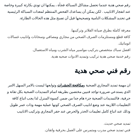
رقم صحي هدية عندما تحصل مشاكل السباكة فجأة ، يمكنها ان تودي بكارثة كبيرة وخاصة
عند انفجار الانابيب . لكن يمكن أن يساعدك الفحص المنتظم لمعدات السباكة الرئيسية
في تحديد المشكلات النامية وتصحيحها قبل أن تصبح مثل هذه الحالات الطارئة.
معرفة كاملة بطرق صيانة الفلاتر وتركيبها.
كافة قطع ومستلزمات الصرف الصحي من مجاري ومصافي وسخانات وانابيب غسالات
اتوماتيك.
افضل سباك متخصص بتركيب مواسير مياه الشرب ومياه الاستعمال.
رقم خدمة صحى هدية تركيب وتمديد الادوات صحيه هدية.
رقم فني صحي هدية
ان مهمة تمديد المجاري الصحية و
مكافحة الحشرات
وتوابعها ليست بالامر السهل الامر
الذي يستدعي ضرورة تواجد فنيين مختصين بطريقة اتمام التمديدات الصحية بكل تقانة و
حرفية، فالتمديدات الصحية جزء هام جدا من ضمن كسوة المنزل لذا يجب اتباع كافة
التعليمات اللازمة عند وضع انابيب الصرف الصحي كونها عملية مهمة وذات عمر طويل
وذلك عند اتباع كامل تعليمات الحذر والحرص عند حفر المجاري وتركيب الانابيب
تمديد صحي حديث.
فني تمديد صحي مدرب ومتمرس على العمل بحرفية واتقان.