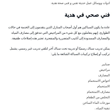
ادوات ووسائل عمل حديثة تقني و فنى صحة هدية.
فني صحي في هدية
عادة ما يكون السباكين هم أول أصحاب المنازل الذين يتقدمون إلى الخدمة في حالات
الطوارئ. إنهم يتعاملون مع كل شيء من المراحيض التي تتدفق إلى مصارف المياه
والمصارف المسدودة إلى أنابيب المتضررة والمنفجرة. تعتبر هذه إصلاحات طفيفة.
يمكن تدريب سباك رسميًا أو تدريبه تحت سباك آخر لتلقي تدريب غير رسمي. يشمل
تركيب أو إصلاح تركيبات السباكة الشائعة ما يلي:
صنابير
مراحيض
المصارف
احواض الاستحمام
الاستحمام
مصارف الاستحمام
التخلص من الطعام
موزعات الماء الساخن
تنقية المياه .