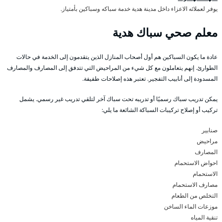
يوفر لعملائه الاعزاء داخل مدينة هدية خدمة سباكه وسباكين بأمتياز.
معلم صحي سباك هدية
عادة ما يكون السباكين هم أول أصحاب المنازل الذين يتقدمون إلى الخدمة في حالات
الطوارئ. إنهم يتعاملون مع كل شيء من المراحيض التي تتدفق إلى المصارف والمصارف
المسدودة إلى أنابيب التفجير. تعتبر هذه إصلاحات طفيفة.
يمكن تدريب سباك رسميًا أو تدريبه تحت سباك آخر لتلقي تدريب غير رسمي. يشمل
تركيب أو إصلاح تركيبات السباكة الشائعة ما يلي:
صنابير
مراحيض
المصارف
احواض الاستحمام
الاستحمام
مصارف الاستحمام
التخلص من الطعام
موزعات الماء الساخن
تنقية المياه