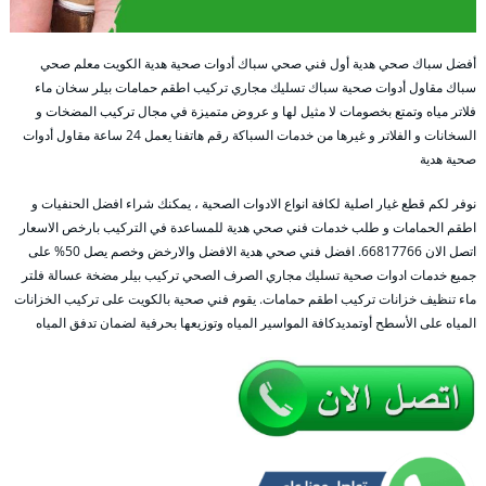
أفضل سباك صحي هدية أول فني صحي سباك أدوات صحية هدية الكويت معلم صحي
سباك مقاول أدوات صحية سباك تسليك مجاري تركيب اطقم حمامات بيلر سخان ماء
فلاتر مياه وتمتع بخصومات لا مثيل لها و عروض متميزة في مجال تركيب المضخات و
السخانات و الفلاتر و غيرها من خدمات السباكة رقم هاتفنا يعمل 24 ساعة مقاول أدوات
صحية هدية
نوفر لكم قطع غيار اصلية لكافة انواع الادوات الصحية ، يمكنك شراء افضل الحنفيات و
اطقم الحمامات و طلب خدمات فني صحي هدية للمساعدة في التركيب بارخص الاسعار
اتصل الان 66817766. افضل فني صحي هدية الافضل والارخض وخصم يصل 50% على
جميع خدمات ادوات صحية تسليك مجاري الصرف الصحي تركيب بيلر مضخة عسالة فلتر
ماء تنظيف خزانات تركيب اطقم حمامات. يقوم فني صحية بالكويت على تركيب الخزانات
المياه على الأسطح أوتمديدكافة المواسير المياه وتوزيعها بحرفية لضمان تدفق المياه