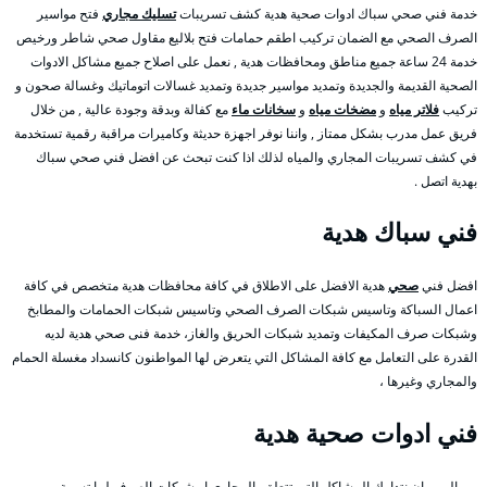
خدمة فني صحي سباك ادوات صحية هدية كشف تسريبات
تسليك مجاري
فتح مواسير
الصرف الصحي مع الضمان تركيب اطقم حمامات فتح بلاليع مقاول صحي شاطر ورخيص
خدمة 24 ساعة جميع مناطق ومحافظات هدية , نعمل على اصلاح جميع مشاكل الادوات
الصحية القديمة والجديدة وتمديد مواسير جديدة وتمديد غسالات اتوماتيك وغسالة صحون و
تركيب
فلاتر مياه
و
مضخات مياه
و
سخانات ماء
مع كفالة وبدقة وجودة عالية , من خلال
فريق عمل مدرب بشكل ممتاز , واننا نوفر اجهزة حديثة وكاميرات مراقبة رقمية تستخدمة
في كشف تسريبات المجاري والمياه لذلك اذا كنت تبحث عن افضل فني صحي سباك
بهدية اتصل .
فني سباك هدية
افضل فني
صحي
هدية الافضل على الاطلاق في كافة محافظات هدية متخصص في كافة
اعمال السباكة وتاسيس شبكات الصرف الصحي وتاسيس شبكات الحمامات والمطابخ
وشبكات صرف المكيفات وتمديد شبكات الحريق والغاز، خدمة فنى صحي هدية لديه
القدرة على التعامل مع كافة المشاكل التي يتعرض لها المواطنون كانسداد مغسلة الحمام
والمجاري وغيرها ،
فني ادوات صحية هدية
من المهم ان نتدارك المشاكل التي تتعلق بالمجاري او شبكات الصرف لما تسببة من