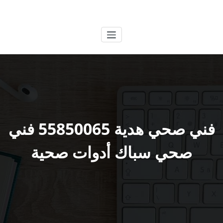
لتجاوز
الكويتية
خدمات وظائف بالكويت
لى
لمحتوى
فني صحي هدية 55850065 فني
صحي سباك أدوات صحية