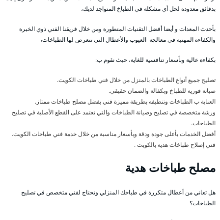
بدقائق معدودة لحل أي مشكلة في الطباخ المتواجد لديك،
بأحدث المعدات و أيضا أفضل التقنيات المتطورة ومن خلال فريقنا الفني ذوي الخبرة
والكفاءة المهنية في معالجة العيوب والأعطال التي تتعرض لها الطباخات،
بكفاءة عالية وبأسعار تنافسية للغاية، حيث نقوم ب:
تصليح جميع أنواع الطباخات بالمنزل من خلال فني طباخات الكويت.
صيانة فورية للطباخ وبكفالة والضمان حقيقي.
العناية ب الطباخات وتنظيفه بطريقة مميزة فني بفضل مصلح طباخات ممتاز.
ورشة متخصصة في تصليح وصيانة الطباخات والتي تعتمد على القطع الأصلية في تصليح
الطباخات.
أفضل الخدمات بأعلى جودة ودقة وبأسعار مناسبة من خلال خدمة فني طباخات الكويت.
فني إصلاح طباخات هدية بالكويت .
مصلح طباخات هدية
هل تعاني من أعطال متكررة في طباخك المنزلي وتحتاج لفني متخصص في تصليح
الطباخات؟