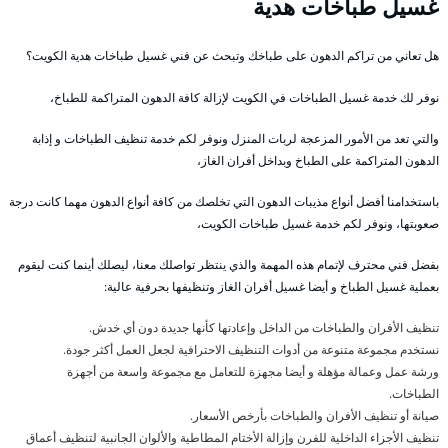
غسيل طباخات هدية
هل تعاني من تراكم الدهون على طباخك وتبحث عن فني غسيل طباخات هدية الكويت؟
نوفر لك خدمة غسيل الطباخات في الكويت لإزالة كافة الدهون المتراكمة للطباخ،
والتي تعد من الأمور المزعجة لربات المنزل ونوفر لكم خدمة تنظيف الطباخات و إذابة
الدهون المتراكمة على الطباخ وبداخل أفران الغاز،
باستخدامنا أفضل أنواع مذيبات الدهون التي تخلصك من كافة أنواع الدهون مهما كانت درجة
صعوبتها، ونوفر لكم خدمة غسيل طباخات الكويت،
بفضل فني محترف لإتمام هذه المهمة والذي ينتظر تواصلك معنا، ليصلك أينما كنت ليقوم
بعملية غسيل الطباخ و أيضا غسيل أفران الغاز وتنظيفها بحرفية عالية:
تنظيف الأفران والطباخات من الداخل وإعادتها كأنها جديدة دون أي خدش.
نستخدم مجموعة متنوعة من أدوات التنظيف الاحترافية لجعل العمل أكثر جودة.
ورشة عمل وعمالة مؤهلة و أيضا مجهزة للتعامل مع مجموعة واسعة من أجهزة
الطباخات.
صيانة أو تنظيف الأفران والطباخات بأرخص الأسعار.
تنظيف الأجزاء الداخلية للفرن وإزالة الأختام المطاطية والألوان الجانبية لتنظيف أعماق