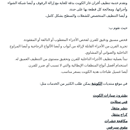
ونقدم خدمة تنظيف أفران غاز الكويت بدقة للغاية مع إزالة الرفوف و أيضا شبكة الشواء
وأجزائها، ومعالجة كل قطعة بها على حدة،
و أيضا التنظيف المتخصص للشعلات والسطح بشكل كامل،
حيث نقوم ب:
فحص مسبق ودقيق للفرن لفحص الأجزاء المعطوب أو التالفة أو المفقودة.
تجريد الفرن من الأجزاء القابلة لإزالة من أبواب و أيضا الألواح الزجاجية و أيضا المراوح
الداخلية والصواني أو المشاوي.
نبدأ بعملية تنظيف الأجزاء الداخلية للفرن وتحقيق مستوى من التنظيف العميق له.
استخدام أفضل أنواع المنظفات الإيطالية والتي لا تسبب أي ضرر للفرن.
أيضا غسيل طباخات هدية الكويت بسعر مناسب.
في موقع منتديات
الكويتية
يمكن طلب الكثير من الخدمات مثل:
يشترون سيارات الكويت
فني ستلايت
بنشر متنقل
كراج متنقل
مكافحة حشرات
مقوي سيرفس