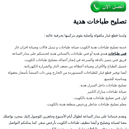
تصليح طباخات هدية
ولدينا قطع غيار مكفولة وأصلية يقوم بتركيبها بحرفية عالية :
خدمة تصليح طباخات هدية الكويت صيانة طباخات و تبديل فالات وصيانة افران غاز
فني طباخات
هندي هدية أو فني طباخات باكستاني هدية لخدمتكم على مدار الساعة
فريق فني يتميز بالدقة والسرعة في إنجاز أعماله بتصليح طباخات الكويت.
غسيل الطباخ والأفران وصيانة أعطاله من ضعف النار والشرارة الكهربائية.
أيضا توفير قطع غيار للطباخات المستوردة من الخارج ومن ذات المنشأ بأسعار معقولة
ومناسبة للجميع.
تصليح طباخات داحل المنزل هدية .
صيانة طباخات مبارك الكبير
اول فني تصليح طباخات هدية بالكويت .
معلم تصليح طباخات شاطر ورخيص منطقة هدية بالكويت .
ونقدم خدماتنا على مدار الساعة لطوال أيام الأسبوع وجاهزين للوصول إليك بمجرد تواصلك
معنا لصيانة وتصليح و أيضا تنظيف طباخات الكويت بأرخص سعر. كما يمكنكم التواصل
ايضا على خدمة
فني طباخات
شاطر ورخيص هدية بالكويت .