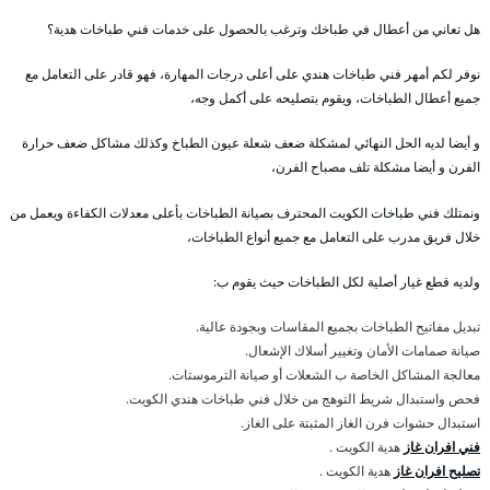
هل تعاني من أعطال في طباخك وترغب بالحصول على خدمات فني طباخات هدية؟
نوفر لكم أمهر فني طباخات هندي على أعلى درجات المهارة، فهو قادر على التعامل مع
جميع أعطال الطباخات، ويقوم بتصليحه على أكمل وجه،
و أيضا لديه الحل النهائي لمشكلة ضعف شعلة عيون الطباخ وكذلك مشاكل ضعف حرارة
الفرن و أيضا مشكلة تلف مصباح الفرن،
ونمتلك فني طباخات الكويت المحترف بصيانة الطباخات بأعلى معدلات الكفاءة ويعمل من
خلال فريق مدرب على التعامل مع جميع أنواع الطباخات،
ولديه قطع غيار أصلية لكل الطباخات حيث يقوم ب:
تبديل مفاتيح الطباخات بجميع المقاسات وبجودة عالية.
صيانة صمامات الأمان وتغيير أسلاك الإشعال.
معالجة المشاكل الخاصة ب الشعلات أو صيانة الترموستات.
فحص واستبدال شريط التوهج من خلال فني طباخات هندي الكويت.
استبدال حشوات فرن الغاز المثبتة على الغاز.
فني افران غاز
هدية الكويت .
تصليح افران غاز
هدية الكويت .