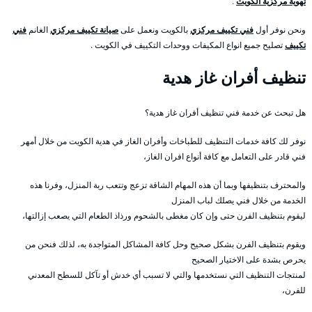
تهوية مركزية الكويت
.
ونحن نوفر أول
فني تكييف مركزي
بالكويت ونعمل على
صيانة تكييف مركزي
الغانم
فني
تكييف
تصليح جميع انواع المكيفات ووحدات التكييف في الكويت .
تنظيف أفران غاز هدية
هل تبحث عن خدمة فني تنظيف أفران غاز هدية؟
نوفر لك كافة خدمات التنظيف للطباخات وأفران الغاز في هدية الكويت من خلال أمهر
فني قادر على التعامل مع كافة أنواع افران الغاز،
والمحترف بتنظيفها وبما أن هذه المهام الشاقة تزعج وتتعب ربة المنزل، وفرنا هذه
الخدمة من خلال فني يصلك لباب المنزل
ليقوم بتنظيف الفرن حتى وإن كان مغطى بالشحوم ورذاذ الطعام التي يصعب إزالتها،
ويقوم بتنظيف الفرن بشكل صحيح وحل كافة المشاكل المتواجدة به، لذلك فنحن من
يحرص بشدة على الاختيار الصحيح
لمنتجات التنظيف التي نستخدمها والتي لا تسبب أي خدش أو تآكل للسطح المعدني
للفرن،