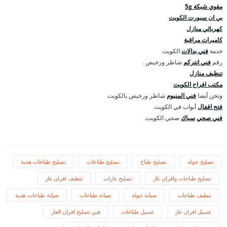
مقوي شبكة 5g
بي ان سبورت الكويت
كهربائي منازل
كاميرات مراقبة
خدمة
فني بدالات
الكويت
رقم
فني انتركم
شاطر ورخيص .
تنظيف منازل
مكتب افراح الكويت
ونحن أيضا
فني المنيوم
شاطر ورخيص بالكويت
فتح اقفال
أبواب في الكويت
فني صحي
سباك
صحي الكويت.
تصليح جوله
تصليح طباخ
تصليح طباخات
تصليح طباخات هدية
تصليح طباخات وافران غاز
تصليح غازات
تنظيف افران غاز
تنظيف طباخات
صيانة جولة
صيانة طباخات
صيانة طباخات هدية
غسيل افران غاز
غسيل طباخات
فني تصليح افران الغاز