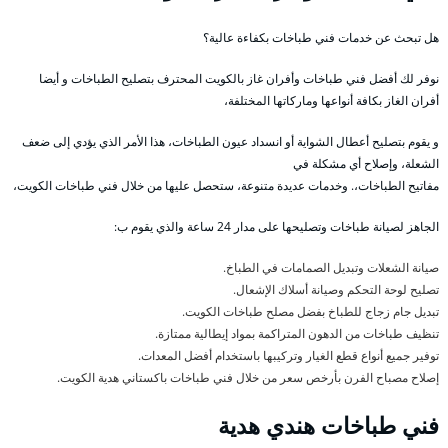
هل تبحث عن خدمات فني طباخات بكفاءة عالية؟
نوفر لك أفضل فني طباخات وأفران غاز بالكويت المحترف بتصليح الطباخات و أيضا
أفران الغاز بكافة أنواعها وماركاتها المختلفة،
و يقوم بتصليح أعطال الشواية أو انسداد عيون الطباخات، هذا الأمر الذي يؤدي إلى ضعف
الشعلة، وإصلاح أي مشكلة في
مفاتيح الطباخات،. وخدمات عديدة متنوعة، ستحصل عليها من خلال فني طباخات الكويت،
الجاهز لصيانة طباخات وتصليحها على مدار 24 ساعة والذي يقوم ب:
صيانة الشعلات وتبديل الصمامات في الطباخ.
تصليح لوحة التحكم وصيانة أسلاك الإشعال.
تبديل جام زجاج للطباخ بفضل مصلح طباخات الكويت.
تنظيف طباخات من الدهون المتراكمة بمواد إيطالية ممتازة.
توفير جميع أنواع قطع الغيار وتركيبها باستخدام أفضل المعدات.
إصلاح مصباح الفرن بأرخص سعر من خلال فني طباخات باكستاني هدية الكويت.
فني طباخات هندي هدية