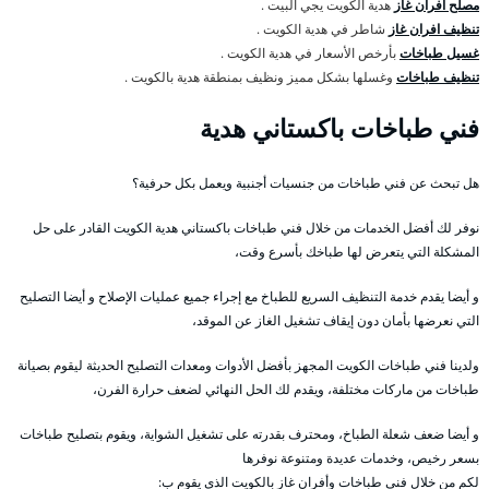
مصلح افران غاز
هدية الكويت يجي البيت .
تنظيف افران غاز
شاطر في هدية الكويت .
غسيل طباخات
بأرخص الأسعار في هدية الكويت .
تنظيف طباخات
وغسلها بشكل مميز ونظيف بمنطقة هدية بالكويت .
فني طباخات باكستاني هدية
هل تبحث عن فني طباخات من جنسيات أجنبية ويعمل بكل حرفية؟
نوفر لك أفضل الخدمات من خلال فني طباخات باكستاني هدية الكويت القادر على حل
المشكلة التي يتعرض لها طباخك بأسرع وقت،
و أيضا يقدم خدمة التنظيف السريع للطباخ مع إجراء جميع عمليات الإصلاح و أيضا التصليح
التي نعرضها بأمان دون إيقاف تشغيل الغاز عن الموقد،
ولدينا فني طباخات الكويت المجهز بأفضل الأدوات ومعدات التصليح الحديثة ليقوم بصيانة
طباخات من ماركات مختلفة، ويقدم لك الحل النهائي لضعف حرارة الفرن،
و أيضا ضعف شعلة الطباخ، ومحترف بقدرته على تشغيل الشواية، ويقوم بتصليح طباخات
بسعر رخيص، وخدمات عديدة ومتنوعة نوفرها
لكم من خلال فني طباخات وأفران غاز بالكويت الذي يقوم ب: