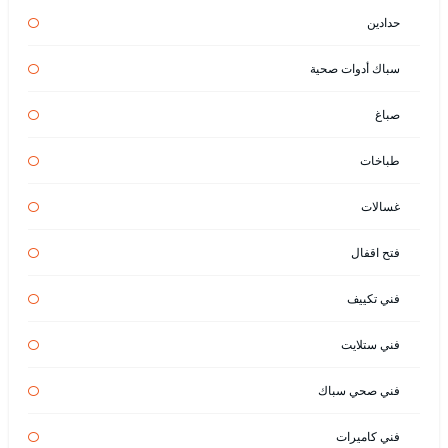
حدادين
سباك أدوات صحية
صباغ
طباخات
غسالات
فتح اقفال
فني تكييف
فني ستلايت
فني صحي سباك
فني كاميرات