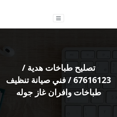
لتجاوز
الكويتية
خدمات وظائف بالكويت
لى
لمحتوى
تصليح طباخات هدية /
67616123 / فني صيانة تنظيف
طباخات وافران غاز جوله