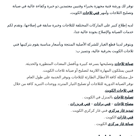
نوفر لك ورشة فنية مجهزة بخبراء وفنيين معتمدين ذو خبرة وكفاءة عالية في صيانة
وتصليح الثلاجات وأمهر
فني ثلاجات
الكويت،
لديه إطلاع كبير على الماركات المختلفة للثلاجات وخبرة سابقة في إصلاحها، ونقدم لكم
خدمات الصيانة والإصلاح بجودة عالية جدا،
ويتوفر لدينا قطع الغيار للشركة الأصلية المنتجة وبأسعار مناسبة يقوم بتركيبها فني
ثلاجات الكويت بحرفية عالية، ونتميز ب:
صيانة ثلاجات
وتصليحها بسرعة كبيرة وبأفضل المعدات المتطورة والحديثة.
فنيين يمتلكون المهارة اللازمة لتصليح أو صيانة ثلاجات الكويت.
حل مشكلة كافة الأعطال الطارئة للثلاجات ونوفر الخدمة على طول العام.
نوفر الصيانة الدورية للثلاجات أو تصليح التيار المتردد ووحدات التبريد كافة من خلال
فني ثلاجات الكويت
.
تصليح ثلاجات
بالمنزل في الكويت .
مصلح ثلاجات
–
فني برادات
–
فني فريزرات
.
تمديد غاز مركزي
فني غاز كركزي الكويت .
فني غازات
الكويت .
صيانة غاز مركزي
الكويت .