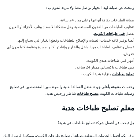
وتبحث عن صيانة لهذا الجهاز تواصل معنا ولا تتردد لنقوم ب :
صيانة الطباخات بكافة أنواعها وعلى مدار 24 ساعة.
تنظيف الطباخات من الدهون المستعصية وحل مشكلة الانسداد وتلف الأجزاء أو العيون
بفضل
فني طباخات الكويت
.
أيضا توفير كافة خدمات الصيانة والإصلاح للطباخات وقطع الغيار التي تحتاج إليها.
غسيل وتنظيف الطباخات من الداخل والخارج وإعادتها كأنها جديدة ونظيفة كليا بدون أي
خدوش.
أمهر فني طباخات هندي الكويت.
فني طباخات باكستاني ممتاز 24 ساعة .
تصليح طباخات
منزلية هدية الكويت .
وخدمات متنوعة بأعلى جودة بفضل العمالة الفنية والمهندسين المتخصصين في تصليح
وصيانة طباخات الكويت
مصلح طباخات
شاطر ورخيص هدية .
معلم تصليح طباخات هدية
هل تبحث عن أفضل شركة تصليح طباخات في هدية؟
نوفر لكم أفضل الخدمات المتعلقة بصيانة أو تصليح طباخات الكويت، ويمكننا الوصول إليك