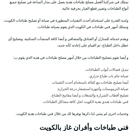
نمتلك في شركتنا أفضل مصلح طباخات هدية يعمل على مدار الساعة في تصليح جميع
أنواع الطباخات وتغيير قطع الغيار بحرفية عالية،
ولديه القدرة على استخدام أحدث التقنيات المتطورة في صيانة أو تصليح طباخات الكويت،
ونمتلك أمهر فني طباخات في الكويت الذي يقوم بصيانة طباخات،
ويقدم خدماته للمنازل أو الفنادق والمشافي و أيضا كافة المنشآت السكنية، وتصليح أي
عطل داخل الطباخ، ثم القيام على إعادته كأنه جديد،
و أيضا نقوم بتصليح الطباخات من خلال أمهر مصلح طباخات في هدية الذي يقوم ب:
تبديل فصالات أبواب الطباخات.
صيانة جام باب طباخ حراري.
أيضا تصليح طباخات مع كفالة باستخدام أحدث التقنيات.
صيانة الترموستات وأجهزة استشعار درجة الحرارة.
تصليح أقطاب الشرارة والشعلات و أيضا مفاتيح الطباخ.
فني طباخات هندي هدية الكويت لحل كافة مشاكل الطباخات.
وخدمات اخرى لم يتثنى لنا ذكرها نوفرها لك من خلال فني طباخات هدية الكويت.
فني طباخات وأفران غاز بالكويت