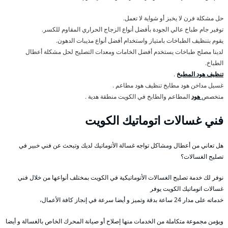
حل مشكلة فرن لا يخبز أو شواية لا تعمل.
توفير جام طباخ عالي الجودة بأفضل أنواع الزجاج الحراري المقاوم للكسر.
يقوم بتنظيف الطباخات بامتياز واستخدام أفضل أنواع مذيبات الدهون.
لدينا مصلح طباخات يستخدم أفضل الخامات ومعدات التصليح لحل مشكلة أعطال
الطباخ.
تنظيف هود المطبخ
.
غسيل مداخن هود مطابخ تنظيف هود مطاعم .
متخصص
هود
المطاعم والطابخ في الكويت منطقة هدية .
فني غسالات اتوماتيك الكويت
هل تعاني من أعطال ومشاكل تواجه غسالة الأتوماتيك لديك وتبحث عن فني خبير في
تصليح الغسالات؟
نوفر لك خدمة تصليح الغسالات الأتوماتيكية في الكويت بمختلف أنواعها من خلال فني
غسالات اتوماتيك الكويت يوفر
خدماته على مدار 24 ساعة بدقة وتميز و أيضا سرعة في إنجاز كافة الأعمال،
ويؤمن مجموعة متكاملة من الخدمات منها إصلاح أو صيانة المحرك الخاص بالغسالة و أيضا