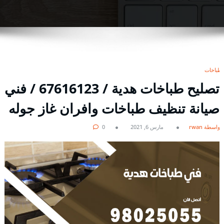
طباخات
تصليح طباخات هدية / 67616123 / فني
صيانة تنظيف طباخات وافران غاز جوله
بواسطة rwan
مارس 6, 2021
0