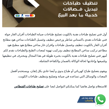
أول فني تصليح طباخات هدية بالكويت تصليح طباخات صيانة الطباخات أفران الغاز جولة
فني طباخات هندي باكستاني شاطر ورخيص تنظيف وغسيل الطباخات مداخن هود مطابخ
أفران الغاز بالكويت تنظيف وغسيل طباخات وافران غاز مداخن مطابخ هود مطبخ هود
مطاعم تركيب مداخن المطابخ تنظيف وتركيب تهوية لمعدات الطبخ والطباخات نقدم لكم
أمهر فني تصليح طباخات هدية بالكويت بخبرة طويلة في هذا المجال ومحترف في تنظيفها
وتلميعها وإعادتها لحالة الوكالة بالضمان والكفاءة الشاملة،
ويقوم بتصليح طباخ كهربائي أو طباخ يدوي و أيضا عادي بكل إتقان، ويستخدم أفضل
المعدات والوسائل التي تساعده في صيانة وتصليح وتنظيف طباخات الكويت،
للاستعلام تواصل هاتفيا كما يمكنكم التواصل ايضا على
تصليح طباخات الفنطاس