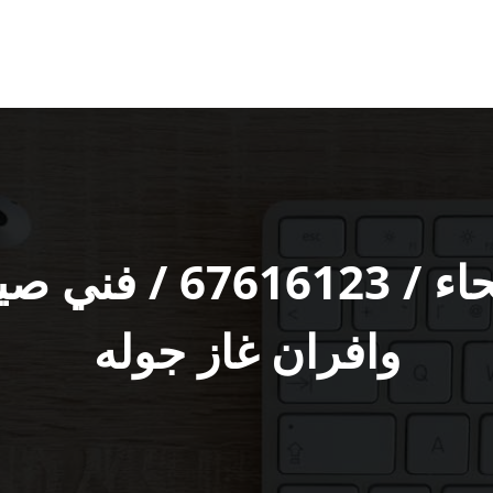
تصليح طباخات الفيحا
وافران غاز جوله