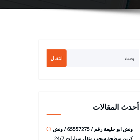
انتقال
أحدث المقالات
ونش ابو حليفة رقم / 65557275 / ونش
كرين سطحة سحب ونقل سيارات 24/7