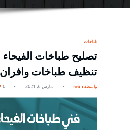
طباخات
تنظيف طباخات وافران 
بواسطة rwan
مارس 6, 2021
0