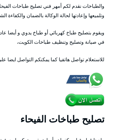
والطباخات نقدم لكم أمهر فني تصليح طباخات الفيحا
وتلميعها وإعادتها لحالة الوكالة بالضمان والكفاءة الش
ويقوم بتصليح طباخ كهربائي أو طباخ يدوي و أيضا عا
في صيانة وتصليح وتنظيف طباخات الكويت،
للاستعلام تواصل هاتفيا كما يمكنكم التواصل ايضا عل
تصليح طباخات الفيحاء
ولدينا قطع غيار مكفولة وأصلية يقوم بتركيبها بحرفية 