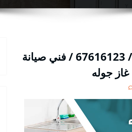
تصليح طباخات الفيحاء / 67616123 / فني صيانة
غاز جوله