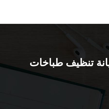
ء / 67616123 / فني صيانة تنظيف طباخات