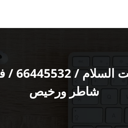
فني تركيب
شاطر ورخيص