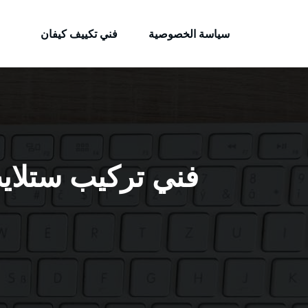
الكويتية
لتجاوز
خدمات وظائف بالكويت
لى
سياسة الخصوصية
فني تكييف كيفان
لمحتوى