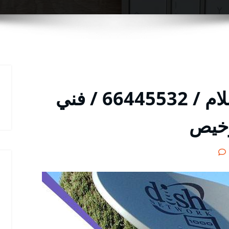
فني تركيب ستلايت السلام / 66445532 / فني
رخيص