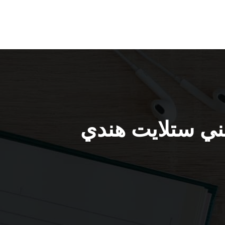
 ستلايت السلام / 66445532 / فني ستلايت هندي