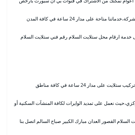
نذ اعوام نمكنك من الاشتراك في قنوات بي ان سبورت بارخص
الاستفادة من كافة العروض والخدمات التي تقدمها الشركة،خدماتنا متاحة على مدار 24 ساعة في كافة المدن
 خدمة ارقام محل ستلايت السلام رقم فني ستلايت السلام
فني تركيب ستلايت السلام يوفر لكافة عملائة خدمة تركيب ستلايت على مدار 24 ساعة في كافة مناطق
زي،حيث نعمل على تمديد الوايرات لكافة المنشآت السكنية أو
 السلام القصور العدان مبارك الكبير صباح السالم اتصل بنا