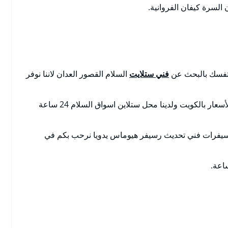
لسرة كيفان الفروانية.
 تفسك بالبحث عن
فني ستلايت
السلام القصور العدان لاننا نوفر
بالكويت تصليح ستلايت مضمون مع الكفالة بأرخص الأسعار بالكويت ولدينا محل ستلاين اسواق السلام 24 ساعة
سيفرات فني تحديث رسيفر هيوماس يدويا نرحب بكم في