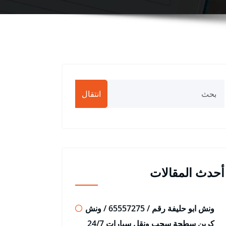
انتقال
أحدث المقالات
ونش ابو حليفة رقم / 65557275 / ونش
كرين سطحة سحب ونقل سيارات 24/7