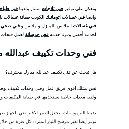
ونعكل على توفير
فني ثلاجات
ممتاز ولدينا
فني طباخ
وأيضا
فني غسالات اتوماتيك
الكويت
صيانة غسالات
با
فني غسالات
الملابس بالمنزل و ملابس و
فني صحي
م
لخدمة أفضل وفرنا خدمة
قص خرسانة
لعمل فتحات ل
فني وحدات تكييف عبدالله م
هل تبحث عن فني تكييف عبدالله مبارك محترف؟
نحن نمتلك اقوى فريق عمل وفني وحدات تكييف يوفر 
ولديه معدات خاصة يستخدمها في صيانة المكيفات وجاه
ضبط الترموستات ليجعل العمر الافتراضي للجهاز طو
نوفر أيضا تغير مرشح التيار المتردد كل فترة من خل