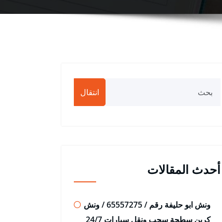
انتقال
أحدث المقالات
ونش ابو حليفة رقم / 65557275 / ونش
كرين سطحة سحب ونقل سيارات 24/7