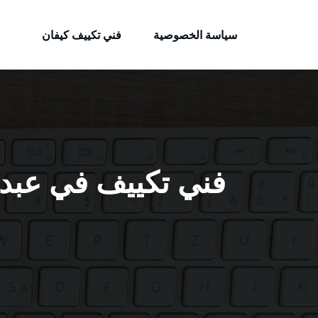
الكويتية
لتجاوز
خدمات وظائف بالكويت
لى
سياسة الخصوصية
فني تكييف كيفان
لمحتوى