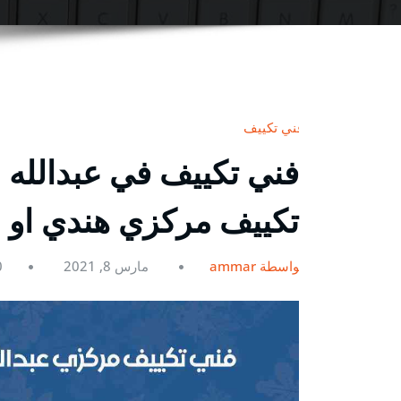
فني تكييف
تكييف مركزي هندي او ب
بواسطة ammar
مارس 8, 2021
0