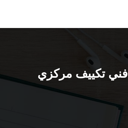
ييف في عبدالله مبارك / 98548488 / فني تكييف مركزي