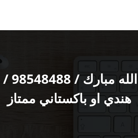
فني تك
هندي او باكستاني ممتاز