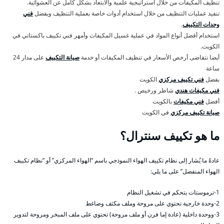
تنظيف المكيفات من خلال استراتيجية علمية والابتعاد بشكل كامل عن العشوائية.
تنفيذ عمليات التنظيف من خلال استخدام أدوات خاصة بعملية التنظيف وبفضل
فني
وحدات التكييف
.
استخدام أفضل أنواع المواد في عملية غسيل المكيفات وأمهر فني تكييف باكستاني في
الكويت.
أيضا نتقاضى أرخص الأسعار في تنظيف المكيفات أو خدمة
صيانة التكييف
على مدار 24
ساعة
بفضل
فني تكييف مركزي
الكويت
فني مكيفات هندي
شاطر ورخيص .
أفضل
فني مكيفات
بالكويت
صيانة تكييف مركزي
في الكويت
ما هو تكييف سنترال؟
عادةً ما يُشار إلى نظام تكييف الهواء النموذجي باسم “الهواء المركزي” أو “نظام تكييف
الهواء المنفصل” على ما يلي:
1-ترموستات يتحكم في تشغيل النظام
2-وحدة خارجية تحتوي على مروحة وملف مكثف وضاغط
3-ووحدة داخلية (عادة إما فرن أو ملف مروحة) تحتوي على ملف المبخر ومروحة لتدوير