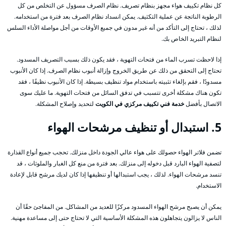
كل نظام تكييف هواء مجهز بنظام تصريف. نظام الصرف مسؤول عن التخلص من كل
الرطوبة الناتجة عن عملية التكثيف. يمكن انسداد نظام الصرف بعد فترة من استخدامه.
لذلك ، تحتاج إلى التأكد من أنه غير مدون في جميع الأوقات من أجل مواصلة الأداء السلس
لنظام التبريد الخاص بك.
إذا لاحظت تسرب الماء من فتحات التهوية ، فقد يكون ذلك بسبب التصريف المسدود.
تحتاج إلى التحقق من ذلك عن طريق الخروج وإزالة أنبوب نظام الصرف. إذا كان الأنبوب
مسدودًا ، فقم بإلغاء تثبيته باستخدام مواد تنظيف بسيطة. إذا كان الأنبوب نظيفًا ، فقد
تكون هناك مشكلة أخرى تتسبب في تدفق السائل من فتحات التهوية. ما عليك سوى
الاتصال بأفضل
خدمة فني تكييف مركزي في الكويت
لتحديد وإصلاح المشكلة.
5. استبدال أو تنظيف مرشحات الهواء
تضمن فلاتر الهواء حصولك على هواء عالي الجودة داخل منزلك. تحجب جميع أنواع القذارة
لتصفية الهواء البارد قبل دخوله إلى منزلك. بعد فترة من منع كل الغبار والملوثات ، قد
تنسد مرشحات الهواء. لذلك ، يجب استبدالها أو تنظيفها إذا كان لديك مرشح قابل لإعادة
الاستخدام.
يمكن أن يصبح مرشح الهواء المسدود مركزًا للعديد من المشاكل. من المفاجئ حقًا أن
الناس لا يزالون يتجاهلون هذه المشكلة الأساسية التي لا تحتاج حتى إلى مساعدة مهنية.