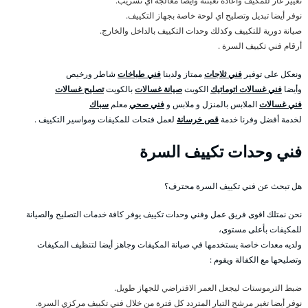
تغيير غاز للمكيف واعادة تعبئته وأيضا معالجة اي تسريب.
نوفر أيضا تبديل وتصليح اي لوحة خاصة بجهاز التكييف.
صيانة دورية للتكييف وكذلك وحدات التكييف بالداخل والخارج.
أرقام فني تكييف السرة .
ونعكل على توفير
فني ثلاجات
ممتاز ولدينا
فني طباخات
شاطر ورخيص
وأيضا
فني غسالات اتوماتيك
الكويت
صيانة غسالات
بالكويت
تصليح غسالات
فني غسالات
الملابس بالمنزل و ملابس و
فني صحي
معلم
سباك
لخدمة أفضل وفرنا خدمة
قص خرسانة
لعمل فتحات للمكيفات ومواسير التكييف .
فني وحدات تكييف السرة
هل تبحث عن فني تكييف السرة محترف؟
نحن نمتلك اقوى فريق عمل وفني وحدات تكييف يوفر كافة خدمات التصليح والصيانة
للمكيفات بأعلى مستوى،
ولديه معدات خاصة يستخدمها في صيانة المكيفات وجاهز أيضا لتنظيف المكيفات
وتصليحها مع الكفالة ويقوم :
ضبط الترموستات ليجعل العمر الافتراضي للجهاز طويل.
نوفر أيضا تغير مرشح التيار المتردد كل فترة من خلال فني تكييف مركزي السرة.