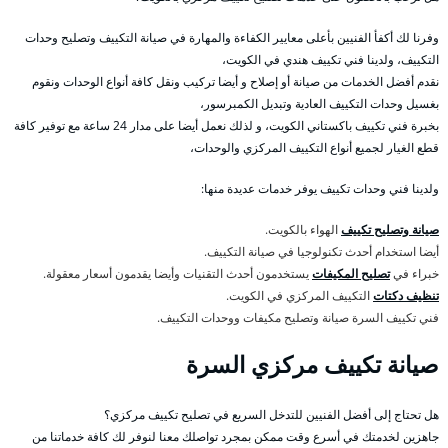
وفرنا لك أكفأ الفنيين بأعلى معايير الكفاءة والمهارة في صيانة التكييف وتصليح وحدات
التكييف، ولدينا فني تكييف هندي في الكويت،
نقدم أفضل الخدمات من صيانة أو إصلاح و أيضا تركيب ونقل كافة أنواع الوحدات ونقوم
بغسيل وحدات التكييف العادية وتبديل الكمبرسور،
بخبرة فني تكييف باكستاني الكويت، و لذلك نعمل أيضا على مدار 24 ساعة مع توفير كافة
قطع الغيار لجميع أنواع التكييف المركزي والوحدات،
ولدينا فني وحدات تكييف يوفر خدمات عديدة منها:
صيانة وتصليح تكييف
الهواء بالكويت.
أيضا استخدام أحدث تكنولوجيا في صيانة التكييف.
خبراء في
تصليح المكيفات
يستخدمون أحدث التقنيات وأيضا يقدمون أسعار معقولة.
تنظيف دكتات
التكييف المركزي في الكويت.
فني تكييف السرة صيانة وتصليح مكيفات ووحدات التكييف.
صيانة تكييف مركزي السرة
هل تحتاج إلى أفضل الفنيين للتدخل السريع في تصليح تكييف مركزي؟
جاهزين لخدمتك في أسرع وقت ممكن بمجرد تواصلك معنا لنوفر لك كافة خدماتنا من