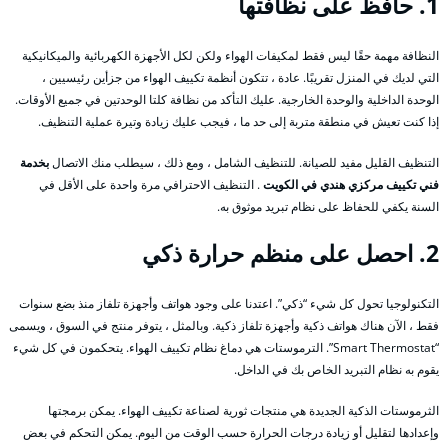
1. حافظ على نظافتها
النظافة مهمة حقًا ليس فقط لمكيفات الهواء ولكن لكل الأجهزة الكهربائية والميكانيكية
التي لديك في المنزل تقريبًا. عادة ، تتكون أنظمة تكييف الهواء من جزأين رئيسيين ،
الوحدة الداخلية والوحدة الخارجية. عليك التأكد من نظافة كلتا الوحدتين في جميع الأوقات.
إذا كنت تعيش في منطقة متربة إلى حد ما ، فيجب عليك زيادة وتيرة عملية التنظيف.
التنظيف القليل مفيد للصيانة. للتنظيف الشامل ، ومع ذلك ، سيطلب منك الاتصال
بخدمة
فني تكييف مركزي هندي في الكويت
. التنظيف الاحترافي مرة واحدة على الأقل في
السنة يكفي للحفاظ على نظام تبريد موثوق به.
2. احصل على منظم حرارة ذكي
التكنولوجيا تحول كل شيء “ذكي”. اعتدنا على وجود هواتف وأجهزة تلفاز منذ بضع سنوات
فقط ، الآن هناك هواتف ذكية وأجهزة تلفاز ذكية. وبالمثل ، يتوفر منتج في السوق ، ويسمى
“Smart Thermostat”. الترموستات هي دماغ نظام تكييف الهواء. يتحكمون في كل شيء
يقوم به نظام التبريد الخاص بك في الداخل.
الثرموستات الذكية الجديدة هي منتجات ثورية لصناعة تكييف الهواء. يمكن برمجتها
وإعدادها لتقليل أو زيادة درجات الحرارة حسب الوقت من اليوم. يمكن التحكم في بعض