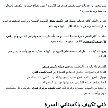
هل تبحث عن خدمات فني تكييف هندي في الكويت؟ وهل تحتاج خدمات التكييف بأسعار
مناسبة وخدمة مميزة؟
نعرض إليكم كافة خدماتنا بفضل
فني تكييف هندي
الكويت لتصليح وتركيب المكيفات على
مدار الساعة واصلاح كافة اعطال التكييف وصيانته،
على يد أكثر الخبراء حرفية بهذا العمل وأيضا بأسعار منافسة وترضي الجميع وأمهر
فني
تكييف مركزي هندي
الكويت ومن جنسيات هندية،
يزود المكيفات بالغاز لمساعدته على التبريد والتكييف بشكل صحيح وأهم ما يميز فني
المكيفات:
الصدق والامانة في المعاملة مع
فني صيانة تكييف هندي
.
الدقة في المواعيد المتفق عليها مع العملاء من
فني تكييف هندي
.
تبديل القطع التالفة بقطع اصلية ينصح بها الفني الخاص بنا اثناء العمل.
أيضا تصليح وصيانة التكييف بجميع انواعها المركزية والعادية.
والعديد من المهام المميزة يوفرها لكم
فني تكييف مركزي هندي
الكويت وحل مشكلتك
فورا وبأنسب سعر.
فني تكييف باكستاني السرة