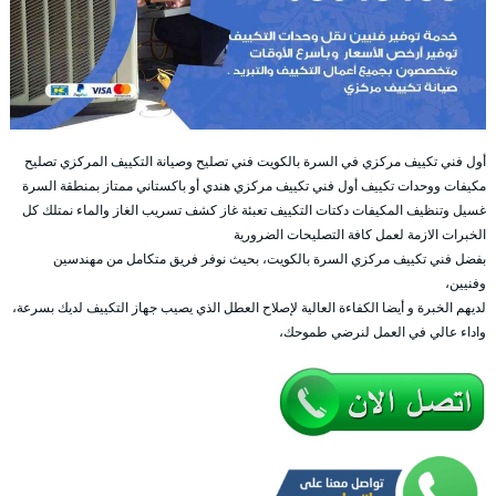
أول فني تكييف مركزي في السرة بالكويت فني تصليح وصيانة التكييف المركزي تصليح
مكيفات ووحدات تكييف أول فني تكييف مركزي هندي أو باكستاني ممتاز بمنطقة السرة
غسيل وتنظيف المكيفات دكتات التكييف تعبئة غاز كشف تسريب الغاز والماء نمتلك كل
الخبرات الازمة لعمل كافة التصليحات الضرورية
بفضل فني تكييف مركزي السرة بالكويت، بحيث نوفر فريق متكامل من مهندسين
وفنيين،
لديهم الخبرة و أيضا الكفاءة العالية لإصلاح العطل الذي يصيب جهاز التكييف لديك بسرعة،
واداء عالي في العمل لنرضي طموحك،