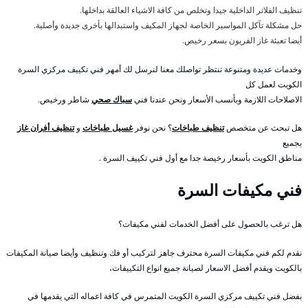
تنظيف الفلاتر الداخلية جيدا وتخلص من كافة الاشياء العالقة بداخلها.
حل مشكلة تآكل المواسير الخاصة لجهاز المكيف واستبدالها بأخرى جديدة وأصلية.
أيضا تعبئة غاز الفريون بسعر رخيص.
وخدمات عديدة ومتنوعة تنتظر تواصلك معنا لنرسل لك أمهر فني تكييف مركزي السرة
الكويت لعمل كل
الاصلاحات اللازمة وبأنسب الأسعار ونحن عندنا فني
سباك صحي
شاطر ورخيص.
هل تبحث عن متخصص
تنظيف طباخات
؟ نحن نوفر
غسيل طباخات
و
تنظيف أفران غاز
بجميع
مناطق الكويت بأسعار رخيصة جدا مع أول فني تكييف السرة .
فني مكيفات السرة
هل ترغب بالحصول على أفضل الخدمات لفني مكيفات؟
نقدم لكم فني مكيفات السرة محترف جاهز لتركيب أو فك وتنظيف وأيضا صيانة المكيفات
بالكويت ويقدم أفضل الاسعار لصيانة جميع انواع التكييفات،
بفضل فني تكييف مركزي السرة الكويت المتمرس في كافة اعماله التي يقدمها في