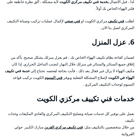
لذا ، قبل الاتصال
بخدمة فني تكييف مركزي الكويت
لأية مشكلة ، ألق نظرة خاطفة على
فلتر الهواء الخاص بك أولاً.
لطلب
فني تكييف
مركزي الكويت او
فني صحي
لإكمال عمليات تركيب وصيانة التكييف
المركزي اتصل بنا الان .
6. عزل المنزل
لضمان كفاءة نظام تكييف الهواء الخاص بك ، قم بعزل منزلك بشكل صحيح. تأكد من
إغلاق جميع الستائر والستائر في منزلك خلال النهار لتجنب التداخل الحراري. إذا كان
مكيف الهواء لا يزال غير فعال بعد ذلك ، فأنت بحاجة لفحصه. تحتاج إلى
خدمة فني تكييف
الهواء في الكويت
لإصلاح المشكلة الفعلية ونوفر
فني المنيوم
الكويت تركيب قواعد
المنيوم لوحدات التكييف المركزي .
خدمات فني تكييف مركزي الكويت
نعمل على توفير كل خدمات صيانة وتصليح التكييف المركزي والعادي المكيفات وحدات
تكييف
من خلال متخصصين بالتكييف مثل:
فني تكييف مركزي القرين
مبارك الكبير حولي
الفروانية