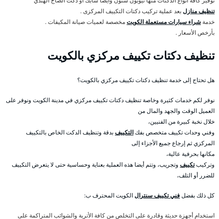
توفير كافة أنواع الدكتات منها نيوبون ستون وأيضا سابك أو دكت الصاج الهندي
تنظيف منازل
بعد عملية تركيب دكتات التكييف المركزى .
خدمة
شراء سيارات مستعملة الكويت
مخصصة لعميات صيانة المكيفات .
بأرخص الأسعار .
تنظيف دكتات تكييف مركزي بالكويت
هل تحتاج إلى خدمة تنظيف دكتات تكييف مركزي بالكويت؟
نوفر لكم خدمات كثيرة وخاصة تنظيف دكتات تكييف مركزي في مدينة الكويت ونوفر على
العميل الوقت والجهد والمال من
خلال نخبة كبيرة من الفنيين،
وفني وحدات تكييف متخصص بفك
التكييف
بدقة وتنظيف الدكت الخاص بالتكييف
المركزي ثم إرجاع جميع الأجزاء إلى
مكانها بحرفية عالية،
وتركيب
تكييف
وتجريب، وتتم أيضا هذه العملية بعناية وحساسية حتى لا يتعرض التكييف
للضرر أو التلف،
كل ذلك بفضل
فني تكييف سنترال
الكويت المحترف ب:
استخدام أجهزة حديثة وقادرة على التخلص من كافة الأتربة والشوائب المتراكمة على