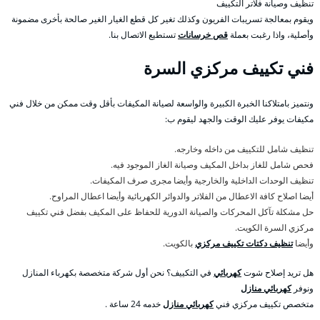
تنظيف وصيانة فلاتر التكييف
ويقوم بمعالجة تسريبات الفريون وكذلك تغير كل قطع الغيار الغير صالحة بأخرى مضمونة
وأصلية، واذا رغبت بعملة
قص خرسانات
تستطيع الاتصال بنا.
فني تكييف مركزي السرة
ونتميز بامتلاكنا الخبرة الكبيرة والواسعة لصيانة المكيفات بأقل وقت ممكن من خلال فني
مكيفات يوفر عليك الوقت والجهد ليقوم ب:
تنظيف شامل للتكييف من داخله وخارجه.
فحص شامل للغاز بداخل المكيف وصيانة الغاز الموجود فيه.
تنظيف الوحدات الداخلية والخارجية وأيضا مجرى صرف المكيفات.
أيضا اصلاح كافة الاعطال من الفلاتر والدوائر الكهربائية وأيضا اعطال المراوح.
حل مشكلة تآكل المحركات والصيانة الدورية للحفاظ على المكيف بفضل فني تكييف
مركزي السرة الكويت.
وأيضا
تنظيف دكتات تكييف مركزي
بالكويت.
هل تريد إصلاح شوت
كهربائي
في التكييف؟ نحن أول شركة متخصصة بكهرباء المنازل
ونوفر
كهربائي منازل
متخصص تكييف مركزي فني
كهربائي منازل
خدمه 24 ساعة .