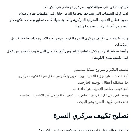
هل تبحث عن فني صيانة تكييف مركزي او عادي في الكويت؟
لدينا كافة الخدمات التي تحتاجها نوفرها لك من خلال فني مكيفات يقوم بإصلاح
جميع اعطال التكييف المنزلية المركزية والعادية سواء كانت تصليح وحدات التكييف أو
التجميع و أيضا التركيب بجميع انواعها،
ولدينا خدمة فنى تكييف مركزي السرة الكويت يتوفر لديه الات ومعدات خاصة بغسيل
المكيفات
و أيضا بتعبئة الغاز بالمكيف بكفاءة عالية ومن أهم الأعطال التي يقوم بإصلاحها من خلال
فنى تكييف هندي الكويت :
تنظيف الفلاتر والمراوح بشكل مستمر.
أيضا الكشف عن اجزاء التكييف بين الحين والآخر من خلال صيانة تكييف مركزي.
حل مشكلة أعطال الوحدة الخارجية.
أيضا توقف ضاغط التكييف عن اداء عمله.
وجود نقص في غاز الفريون الخاص بالتكييف أو ثقب في أحد الانابيب النحاسية.
هاتف فني تكييف السرة يجي البيت .
تصليح تكييف مركزي السرة
هل ترغب بالحصول على خدمات تصليح تكييف مركزي بالكويت؟