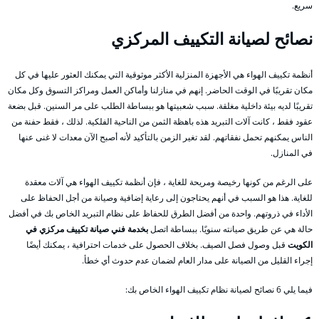
سريع.
نصائح لصيانة التكييف المركزي
أنظمة تكييف الهواء هي الأجهزة المنزلية الأكثر موثوقية التي يمكنك العثور عليها في كل
مكان تقريبًا في الوقت الحاضر. إنهم في منازلنا وأماكن العمل ومراكز التسوق وكل مكان
تقريبًا لديه بيئة داخلية مغلقة. سبب شعبيتها هو ببساطة الطلب على مر السنين. قبل بضعة
عقود فقط ، كانت آلات التبريد هذه باهظة الثمن من الناحية الفلكية. لذلك ، فقط حفنة من
الناس يمكنهم تحمل نفقاتهم. لقد تغير الزمن بالتأكيد لأنه أصبح الآن معدات لا غنى عنها
في المنازل.
على الرغم من كونها رخيصة ومريحة للغاية ، فإن أنظمة تكييف الهواء هي آلات معقدة
للغاية. هذا هو السبب في أنهم يحتاجون إلى رعاية إضافية وصيانة من أجل الحفاظ على
الأداء في ذروتهم. واحدة من أفضل الطرق للحفاظ على نظام التبريد الخاص بك في أفضل
حالة هي عن طريق صيانته سنويًا. ببساطة اتصل
بخدمة فني صيانة تكييف مركزي في
الكويت
قبل وصول فصل الصيف. بخلاف الحصول على خدمات احترافية ، يمكنك أيضًا
إجراء القليل من الصيانة على مدار العام لضمان عدم حدوث أي خطأ.
فيما يلي 6 نصائح لصيانة نظام تكييف الهواء الخاص بك: