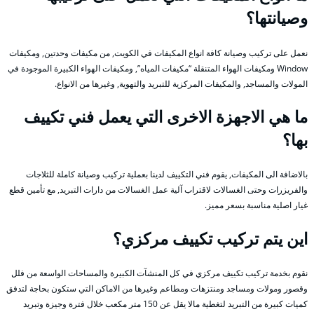
وصيانتها؟
نعمل على تركيب وصيانة كافة انواع المكيفات في الكويت, من مكيفات وحدتين, ومكيفات
Window ومكيفات الهواء المتنقلة “مكيفات المياه”, ومكيفات الهواء الكبيرة الموجودة في
المولات والمساجد, والمكيفات المركزية للتبريد والتهوية, وغيرها من الانواع.
ما هي الاجهزة الاخرى التي يعمل فني تكييف
بها؟
بالاضافة الى المكيفات, يقوم فني التكييف لدينا بعملية تركيب وصيانة كاملة للثلاجات
والفريزرات وحتى الغسالات لاقتراب آلية عمل الغسالات من دارات التبريد, مع تأمين قطع
غيار اصلية مناسبة بسعر مميز.
اين يتم تركيب تكييف مركزي؟
نقوم بخدمة تركيب تكييف مركزي في كل المنشآت الكبيرة والمساحات الواسعة من فلل
وقصور ومولات ومساجد ومنتزهات ومطاعم وغيرها من الاماكن التي ستكون بحاجة لتدفق
كميات كبيرة من التبريد لتغطية مالا يقل عن 150 متر مكعب خلال فترة وجيزة وتبريد