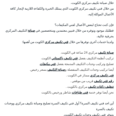
خلال صيانة تكييف مركزي الكويت،
من خلال فني تكييف مركزي الكويت الذي يمتلك الخبرة والكفاءة اللازمة لإنجاز كافة
الأعمال الموكلة إليه،
فإن كنت تحتاج لبعض الأعمال لفني المكيفات؟
فطلبك موجود ونوفره من خلال فنيين معتمدين ومتخصصين في
صيانة
التكييف المركزي
بحرفية عالية،
ولدينا خدمات أخرى نوفرها من خلال
فني تكييف مركزي
الكويت من أهمها:
صيانة تكييف
مركزي 24 ساعة في الكويت.
تركيب أنظمة التكييف بفضل
فني تكييف باكستاني
الكويت.
تصليح وتركيب وحدات التكييف المدمجة بفضل
فني مكيفات
.
أيضا تركيب وحدات التكييف المنفصلة و
صيانة التكييف
بسعر رخيص.
فنى تكييف مركزي
ممتاز في الكويت .
رقم فني تكييف
قريب من موقعي .
تنظيف دكتات تكييف
مركزي بالكويت .
نحن أيضا نوفر خدمة
فني طباخات
شاطر ورخيص بالكويت
أين اجد فني تكييف السرة؟ أول فني تكييف السرة تصليح وصيانة تكييف مركزي ووحدات
تكييف بالسرة
ونوفر فني تكييف وحدات تكييف الكويت.