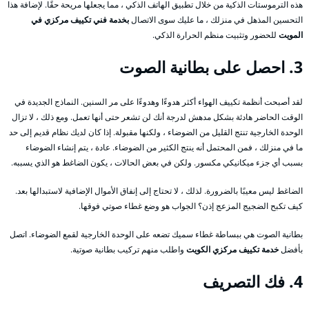
هذه الترموستات الذكية من خلال تطبيق الهاتف الذكي ، مما يجعلها مريحة حقًا. لإضافة هذا
التحسين المذهل في منزلك ، ما عليك سوى الاتصال
بخدمة فني تكييف مركزي في
المويت
للحضور وتثبيت منظم الحرارة الذكي.
3. احصل على بطانية الصوت
لقد أصبحت أنظمة تكييف الهواء أكثر هدوءًا وهدوءًا على مر السنين. النماذج الجديدة في
الوقت الحاضر هادئة بشكل مدهش لدرجة أنك لن تشعر حتى أنها تعمل. ومع ذلك ، لا تزال
الوحدة الخارجية تنتج القليل من الضوضاء ، ولكنها مقبولة. إذا كان لديك نظام قديم إلى حد
ما في منزلك ، فمن المحتمل أنه ينتج الكثير من الضوضاء. عادة ، يتم إنشاء الضوضاء
بسبب أي جزء ميكانيكي مكسور. ولكن في بعض الحالات ، يكون الضاغط هو الذي يسببه.
الضاغط ليس معيبًا بالضرورة. لذلك ، لا تحتاج إلى إنفاق الأموال الإضافية لاستبدالها بعد.
كيف تكبح الضجيج المزعج إذن؟ الجواب هو وضع غطاء صوتي فوقها.
بطانية الصوت هي ببساطة غطاء سميك تضعه على الوحدة الخارجية لقمع الضوضاء. اتصل
بأفضل
خدمة تكييف مركزي الكويت
واطلب منهم تركيب بطانية صوتية.
4. فك التصريف