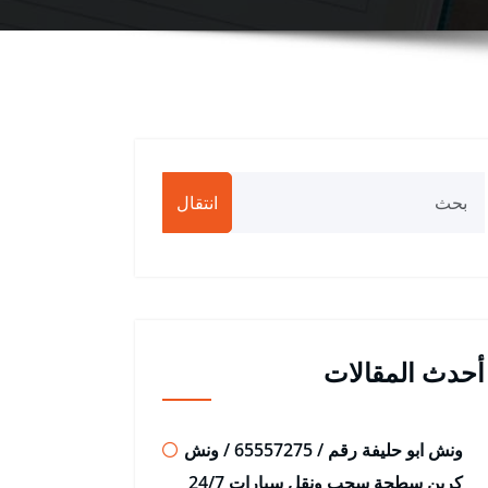
انتقال
أحدث المقالات
ونش ابو حليفة رقم / 65557275 / ونش
كرين سطحة سحب ونقل سيارات 24/7