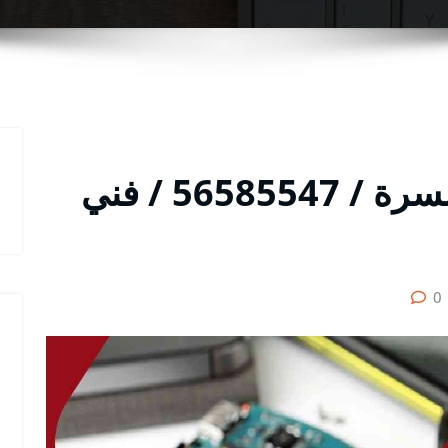
تصليح تلفونات بالبيت السرة / 56585547 / فني
0