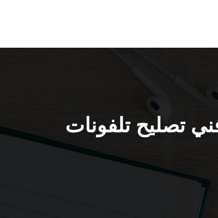
فونات بالبيت السرة / 56585547 / فني تصليح تلفونات