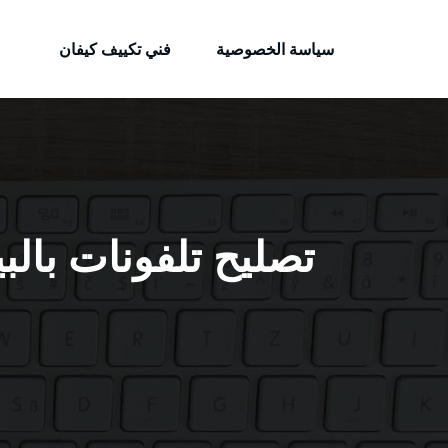
الكويتية
لتجاوز
خدمات وظائف بالكويت
لى
سياسة الخصوصية
فني تكييف كيفان
لمحتوى