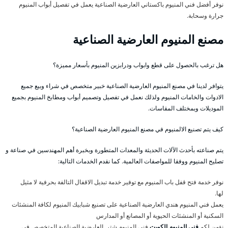
نوفر أفضل فني المنيوم باكستاني العارضية الصناعية يعمل في تفصيل أبواب المنيوم
جرارة وسحابة.
مصنع المنيوم العارضية الصناعية
هل ترغب بالحصول على قطع وابواب ودرابزين المنيوم بأسعار مميزة؟
يتوافر لدينا في مصنع المنيوم العارضية الصناعية خبير متخصص في شراء وبيع جميع
الادوات والخامات المنيوم ولذلك نعمل في تفصيل وتصميم أبواب ومطابخ المنيوم بجميع
الموديلات وبمختلف المقاسات.
كيف يتم تصنيع الالمنيوم في مصنع المنيوم العارضية الصناعية؟
يتم صناعته بأحدث الآلات الحديثة والمعدات المتطورة وبخبرة أهم المهندسين في صناعة و
تصليح المنيوم ووفقا للمواصفات العالمية. كما نقدم الخدمات التالية:
نوفر خدمة فتح قفل باب المنيوم مع توفير خدمة تبديل الاقفال التالفة بحرفية لا مثيل
لها.
يعمل فني المنيوم هندي العارضية الصناعية على تصنيع شبابيك المنيوم لكافة المنشئات
السكنية أو المنشئات الحيوية أو المصانع أو المدارس
نؤمن لكم
فني المنيوم الكويت
فني المنيوم شتر العارضية الصناعية المتخصص في