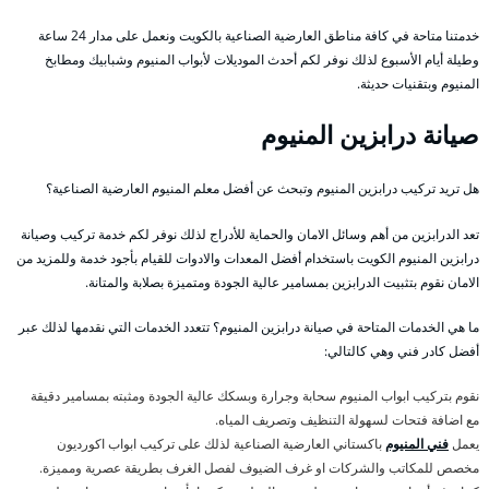
خدمتنا متاحة في كافة مناطق العارضية الصناعية بالكويت ونعمل على مدار 24 ساعة
وطيلة أيام الأسبوع لذلك نوفر لكم أحدث الموديلات لأبواب المنيوم وشبابيك ومطابخ
المنيوم وبتقنيات حديثة.
صيانة درابزين المنيوم
هل تريد تركيب درابزين المنيوم وتبحث عن أفضل معلم المنيوم العارضية الصناعية؟
تعد الدرابزين من أهم وسائل الامان والحماية للأدراج لذلك نوفر لكم خدمة تركيب وصيانة
درابزين المنيوم الكويت باستخدام أفضل المعدات والادوات للقيام بأجود خدمة وللمزيد من
الامان نقوم بتثبيت الدرابزين بمسامير عالية الجودة ومتميزة بصلابة والمتانة.
ما هي الخدمات المتاحة في صيانة درابزين المنيوم؟ تتعدد الخدمات التي نقدمها لذلك عبر
أفضل كادر فني وهي كالتالي:
نقوم بتركيب ابواب المنيوم سحابة وجرارة وبسكك عالية الجودة ومثبته بمسامير دقيقة
مع اضافة فتحات لسهولة التنظيف وتصريف المياه.
يعمل
فني المنيوم
باكستاني العارضية الصناعية لذلك على تركيب ابواب اكورديون
مخصص للمكاتب والشركات او غرف الضيوف لفصل الغرف بطريقة عصرية ومميزة.