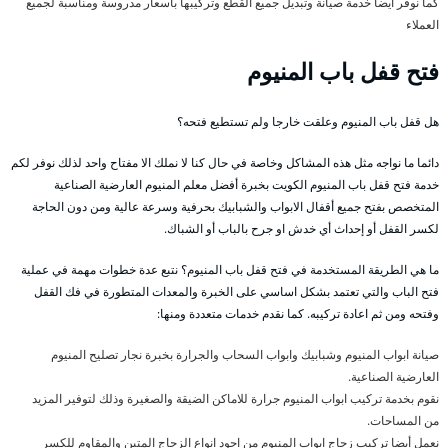
كما نوفر أيضا خدمة صيانة وتبديل جميع القطع وتركيبها بأسعار مدروسة ومناسبة لجميع
العملاء
فتح قفل باب المنيوم
هل قفل باب المنيوم وعلقت خارجا ولم تستطيع فتحه؟
دائما ما نواجه مثل هذه المشاكل وخاصة في حال كنا لا نملك الا مفتاح واحد لذلك نوفر لكم
خدمة فتح قفل باب المنيوم الكويت بخبرة أفضل معلم المنيوم العارضية الصناعية
المتخصص بفتح جميع أقفال الابواب والشبابيك بحرفية وسرعة عالية ومن دون الحاجة
لكسر القفل أو إحداث أي خدش او جرح بالباب أو الشباك.
ما هي الطريقة المستخدمة في فتح قفل باب المنيوم؟ نتبع عدة خطوات مهمة في عملية
فتح الباب والتي تعتمد بشكل اساسي على الخبرة والمعدات المتطورة في فك القفل
وفتحه ومن ثم اعادة تركيبه. كما نقدم خدمات متعددة ومنها:
صيانة ابواب المنيوم وشبابيك وابواب السحاب والجرارة بخبرة نجار تصليح المنيوم
العارضية الصناعية.
نقوم بخدمة تركيب ابواب المنيوم جرارة للاماكن الضيقة والصغيرة وذلك لتوفير المزيد
من المساحات.
نعمل أيضا تركيب زجاج ابواب المنيوم من اجود انواع الزجاج المتين والمقاوم للكسر