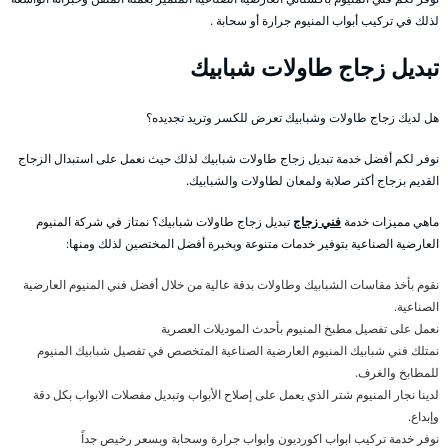
لذلك في تركيب أبواب المنيوم جرارة أو سحابة .
تبديل زجاج طاولات شبابيك
هل لديك زجاج طاولات وشبابيك تعرض للكسر وتريد تجديده؟
نوفر لكم أفضل خدمة تبديل زجاج طاولات شبابيك لذلك حيث نعمل على استبدال الزجاج
القديم بزجاج أكثر صلابة ولمعان لطاولات والشبابيك.
ماهي مميزات خدمة
فني زجاج
تبديل زجاج طاولات شبابيك؟ نمتاز في شركة المنيوم
العارضية الصناعية بتوفير خدمات متنوعة وبخبرة أفضل المختصين لذلك ومنها:
نقوم بأخذ مقاسات الشبابيك وطاولات بدقة عالية من خلال أفضل فني المنيوم العارضية
الصناعية.
نعمل على تفصيل مطبخ المنيوم بأحدث الموديلات العصرية
نمتلك فني شبابيك المنيوم العارضية الصناعية المتخصص في تفصيل شبابيك المنيوم
للمطابخ والغرف.
لدينا نجار المنيوم شتر الذي يعمل على إصلاح الأبواب وتبديل مفصلات الابواب بكل دقة
وإبداع.
نوفر خدمة تركيب ابواب اكورديون وابواب جرارة وسحابة وبسعر رخيص جداً