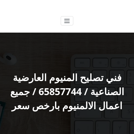
لتجاوز
الكويتية
خدمات وظائف بالكويت
لى
لمحتوى
فني تصليح المنيوم العارضية
الصناعية / 65857744 / جميع
اعمال الالمنيوم بارخص سعر