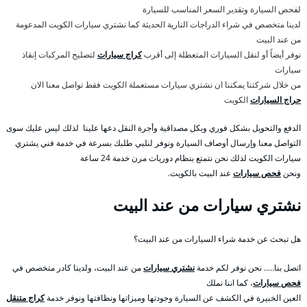
لفحص السيارة وتقدير السعر المناسب للسيارة
لدينا متخصص في شراء الدراجات النارية الحديثة كما نشتري سيارات الكويت المدعومة
من عند البيت
نوفر أيضاً أو لنقل السيارات المتعطلة إلى أقرب
كراج سيارات
لتصليح المركبات إنقاذ
سيارات
من خلال شركتنا يمكننا ان نشتري سيارات مستعملة الكويت فقط تواصل معنا الان
حراج السيارات
الكويت
الدفع والتحويل بشكل فوري وبكل مصداقية وأجرة النقل دعها علينا لذلك ليس عليك سوى
التواصل معنا وإرسال أوصاف السيارة ونوفر لنلبي طلبك بسرعة في خدمة فني يشتري
سيارات الكويت لذلك نحن نتمتع بنظام دوريات مرن خدمة 24 ساعة
ونحن
فحص سيارات
عند البيت بالكويت.
نشتري سيارات من عند البيت
هل تبحث عن خدمة شراء السيارات من عند البيت؟
اتصل بنا….. نحن نوفر لكم خدمة
نشتري سيارات
من عند البيت، ولدينا كادر متخصص في
فحص سيارات
، كما اننا نملك
العين الخبيرة في الكشف عن السيارة وجودتها وميزاتها ونظافتها ونوفر خدمة
كراج متنقل