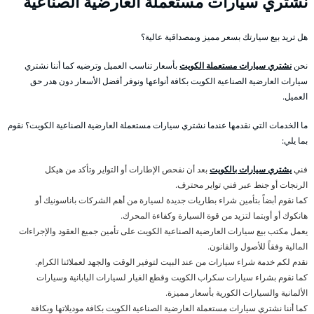
نشتري سيارات مستعملة العارضية الصناعية
هل تريد بيع سيارتك بسعر مميز وبمصداقية عالية؟
نحن
نشتري سيارات مستعملة الكويت
بأسعار تناسب العميل وترضيه كما أننا نشتري
سيارات العارضية الصناعية الكويت بكافة أنواعها ونوفر أفضل الأسعار دون هدر حق
العميل.
ما الخدمات التي نقدمها عندما نشتري سيارات مستعملة العارضية الصناعية الكويت؟ نقوم
بما يلي:
فني
يشتري سيارات بالكويت
بعد أن نفحص الإطارات أو التواير وتأكد من هيكل
الرنجات أو جنط عبر فني تواير محترف.
كما نقوم أبضاً بتأمين شراء بطاريات جديدة لسيارة من أهم الشركات باناسونيك أو
هانكوك أو أوبتما لتزيد من قوة السيارة وكفاءة المحرك.
يعمل مكتب بيع سيارات العارضية الصناعية الكويت على تأمين جميع العقود والإجراءات
المالية وفقاً للأصول والقانون.
نقدم لكم خدمة شراء سيارات من عند البيت لتوفير الوقت والجهد لعملائنا الكرام.
كما نقوم بشراء سيارات سكراب الكويت وقطع الغيار لسيارات اليابانية وسيارات
الألمانية والسيارات الكورية بأسعار مميزة.
كما أننا نشتري سيارات مستعملة العارضية الصناعية الكويت بكافة موديلاتها وبكافة