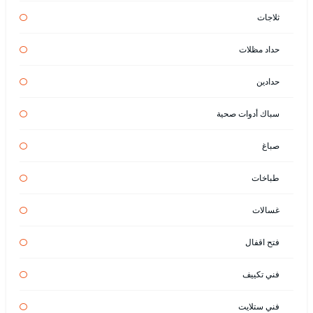
ثلاجات
حداد مظلات
حدادين
سباك أدوات صحية
صباغ
طباخات
غسالات
فتح اقفال
فني تكييف
فني ستلايت