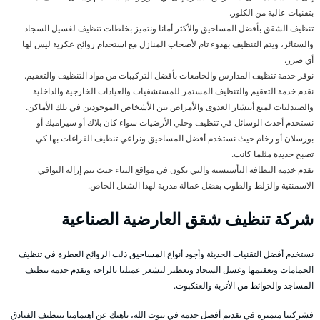
بتقنيات عالية من الكلور.
تنظيف الشقق بأفضل المساحيق والأكثر أمانا ونتميز بخلطات تنظيف لغسيل السجاد
والستائر، ويتم التنظيف بهدوء تام لأصحاب المنازل مع استخدام روائح عكرية ليس لها
أي ضرر.
نوفر خدمة تنظيف المدارس والجامعات بأفضل التركيبات من مواد التنظيف والتعقيم.
نقدم خدمة التعقيم والتنظيف المستمر للمستشفيات والعيادات الخارجية والداخلية
والصيدليات لمنع أنتشار العدوى والأمراض بين الأشخاص الموجودين في تلك الأماكن.
نستخدم أحدث الوسائل في تنظيف وجلي الأرضيات سواء كان بلاك أو سيراميك أو
بورسلان أو رخام حيث نستخدم أفضل المساحيق ونراعي تنظيف الفراغات بها كي
تصبح جديدة مثلما كانت.
نقدم خدمة النظافة التأسيسية والتي تكون في مواقع البناء حيث يتم إزالة البواقي
الاسمنتية والزلط والطوب بفضل عمالة مدربة لهذا الشغل الخاص.
شركة تنظيف شقق العارضية الصناعية
نستخدم أفضل التقنيات الحديثة وأجود أنواع المساحيق ذلت الروائح العطرة في تنظيف
الحمامات وتعقيمها وغسل السجاد وتعطير ليشعر عميلنا بالراحة ونقدم خدمة تنظيف
المساجد والحوائط من الأتربة والعنكبوت.
فشركتنا متميزة في تقديم أفضل خدمة في بيوت الله، ناهيك عن اهتمامنا بتنظيف الفنادق