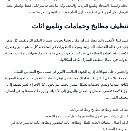
الجلد وغسيل السجاد وتلميع الثريات والتحف وكل ما يحتاجه منزلكم، فقط تواصلوا معنا
لنرسل لكن أمهر فني تنظيف منازل العارضية الصناعية وبسعر مناسب.
تنظيف مطابخ وحمامات وتلميع اثاث
فشركتنا الأفضل دائما معك في اي مكان تحدنا بجودتنا وتميزنا الدائم لك وتقديم كل ماهو
جديد في عالم الخدمات المنزلية ومواكبة التطورات في استخدام كل ما هو مميز وعصري
لكسب ثقة السادة العملاء في شركتنا، فنحن نسعى دائما لاعتماد شهادات مكاتب الخبرات
الدولية في أعمال تنظيف المنازل بكافة أشكالها.
والحصول على شهادات إدارة الجودة العالمية الأيزو في سبيل منح الثقة من السادة
العملاء، فلا داعي للقلق عند تعاملك معنا فنحن نوفر خدمات لتنظيف ذات الجودة المفردة
لكافة عملائنا ونقدم الخدمات بشكل مميز، بحيث يتم تحويل كل الأجزاء الغير نظيفة إلى
أجزاء لامعة تضفي الجمال واللمعان والبريق إلى الأشياء، وأبرز ما تخصصنا به في أعمال
تنظيف المنازل:
نظافة عامة ونظافة مطابخ ونظافة ثريات.
غسيل خزانات مع العزل والتعقيم وغسيل مسابح مع التعقيم.
كافة أعمال النظافة العامة للفلل ونظافة عامة للقصور ونظافة عامة للاستراحات في
العارضية الصناعية .