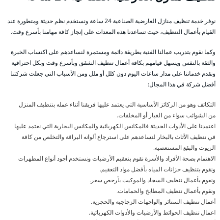
نوفر خدمة تنظيف منازل العارضية الصناعية 24 ساعة ونستخدم نظم حديثة ومتطورة عند
القيام بأعمال التنظيف، حيث تساعدنا هذه المعدات على إنجاز كافة مهامنا بأسرع وقت.
وكما نقوم بتدريب عمالنا الفنية بطريقة دائمة ومستمرة لنساعدهم على اكتساب الخبرة
والثقة بالنفس ويسهل قيامهم بكافة أعمال تنظيف الشقق وبأسرع وقت وبكل احترافية
ونقدم خدماتنا على مدار ساعات اليوم دون كلل أو ملل ومن الأسباب التي جعلت شركتنا
أفضل شركة في هذا المجال:
التكاتف وهو من الركائز الأساسية التي يعتمد عليها فريقنا أثناء عمله بتنظيف المنزل
من الشوائب سواء من الغبار أو المخلفات.
اعتمدنا على الأدوات الحديثة فالمكانس الكهربائية والمكانس البخارية التي نعتمد عليها
في تنظيف الأثاث بالبخار لنساعدهم على استرجاع ألوانه البراقة والتخلص من كافة
الزيوت والبقع المستعصية.
الاهتمام بصحة الأفراد والأسرة نقوم بتعقيم الأرضيات ونستخدم أجود أنواع المطهرات
ونقوم بتنظيف خزانات المياه بأفضل مواد التعقيم.
ونقوم بأعمال تنظيف السجاد والموكيت بأرخص سعر.
ونقوم بأعمال تنظيف المطابخ والحمامات.
أعمال تنظيف الستائر والواجهات الزجاجية والحجرية.
اعمال تنظيف الحوائط والأرضيات والأدوات الكهربائية.