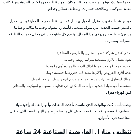
بخدمة ممتازة، ووفرنا مندوب لمعاينة المكان المراد تنظيفه مهما كانت الخدمة سواء كانت
تنظيف موكيت أو مكافحة حشرات أو تنظيف ستائر وحدائق.
حيث يذهب المندوب لمنزل العميل ويسأل عما يريد تنظيفه وبعد المعاينة يخبر العميل
بالسعر حسب الخدمة التي سوف تسعده، فأسعارنا مقبولة وخدماتنا مثالية وعمالنا
مدربون جيدا وخبيرون في هذا المجال، ونقدم كل ماهو جديد في مجال خدمات النظافة
المنزلية ونتميز ب:
نعتبر أفضل شركة تنظيف منازل بالعارضية الصناعية .
نقوم بعمل اللازم ليتسعيد منزلك رونقه وجماله.
نحترم عملائنا ونحب عملنا لذلك الدقة والمهارة أهم مايميزنا.
نقدم أقوى العروض وأكثرها مصداقية فعروضنا حقيقية دوما.
نمتلك اسطول سيارات مزود بعمالة ماهرين لنوفر سبل الراحة للعميل.
نستخدم أجود مواد التنظيف وأحدث المكائن في تنظيف السجاد والموكيت والستائر.
فني كهرباء منزل
ونصلك أينما كنت وبالوقت الذي يناسبك بأحدث المعدات وأمهر العمالة وأجود مواد
التنظيف الرخصة والفعالة لنقوم بتنظيف كل مايحتاج إليه منزلك وبالسعر الذي لايقبل
المنافسة في االأسواق.
تنظيف منازل العارضية الصناعية 24 ساعة