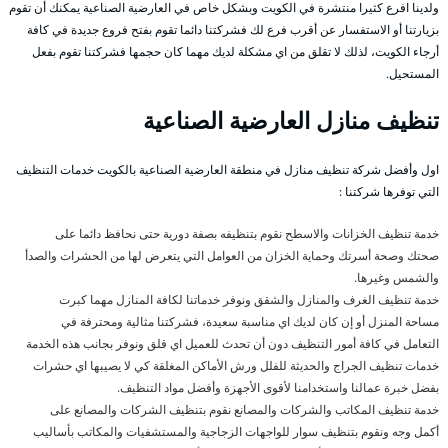
ولدينا افرع كثيرا منتشرة في الكويت وبشكل خاص في العارضية الصناعية يمكنك أن تقوم
بزيارتنا أو الاستفسار عن أقرب فرع لك فشركتنا دائما تقوم بفتح فروع جديدة في كافة
أرجاء الكويت، لذلك لا تقلق من اي مشكلة لديك مهما كان حجمها فشركتنا تقوم بفعل
المستحيل.
تنظيف منازل العارضية الصناعية
اول وأفضل شركة تنظيف منازل في منطقة العارضية الصناعية بالكويت خدمات التنظيف
التي توفرها شركتنا :
خدمة تنظيف الخزانات والاسطح نقوم بتنظيفه بصفة دورية حتى نحافظ دائما على
صحتك وصحة أسرتك وحماية الخزان من العوامل التي يتعرض لها من الحشرات والصدأ
والشمس وغيرها.
خدمة تنظيف الغرف والمنازل والشقق ونوفر خدماتنا لكافة المنازل مهما كبرت
مساحة المنزل أو إن كان لديك اي مناسبة سعيدة، فشركتنا مثالية ومحترفة في
التعامل في كافة أمور التنظيف دون أن تحدث للعميل اي قلق ونوفر بجانب هذه الخدمة
خدمات تنظيف الجراج والحديثة للفلل ورش الأماكن المغلقة كي لا يصيبها اي حشرات
بفضل خبرة عمالنا واستخدامنا لأقوى الأجهزة وأفضل مواد التنظيف.
خدمة تنظيف المكاتب والشركات والمصانع نقوم بتنظيف الشركات والمصانع على
أكمل وجه ونقوم بتنظيف سوار للواجهات الزجاجية والمستشفيات والمكاتب بأساليب