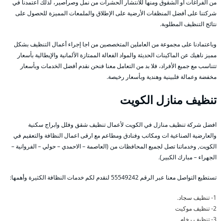
من الفراغات أو الشقوق ومنها للانتشار الحشرات من نمل وصراصير، لذلك اعتمدنا في
شركتنا على أفضل المنظفات الأرضية على الإطلاق والملمعات المميزة للحصول على
نتائج التنظيف المطلوبة.
وباعتمادنا على مجموعة من العاملين المتخصصين من اجا إجراء أعمال التنظيف بشكل
مميز ناهيك عن الماكينات الحديثة والمواد الفعالة الممتازة الألمانية والإيطالية بأسعار
تتناسب مع جميع الأفراد، فلا بد من التعامل معنا فنحن نقدم أفضل الخدمات وبأسعار
مخفضة وعمالة فلبينية وهندية وبأسعار رخيصة.
تنظيف منازل الكويت
افضل شركة تنظيف منازل في الكويت لأعمال تنظيف شقق وفلل وابراج سكنية
والعارضية الصناعية ات ومكاتب وفنادق ومطاعم مع ارقى اعمال النظافة والتعقيم في
الكويت, وخدماتنا تصل لجميع المحافظات من (العاصمة – الاحمدي – حولي – الفروانية –
الجهراء – مبارك الكبير).
تستطيع التواصل معنا عبر الرقم 55549242 لنقدم لكم خدمات النظافة الكثيرة وأهمها:
1- تنظيف سجاد.
2- تنظيف موكيت
3- تنظيف رخام