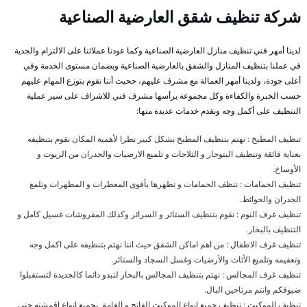
شركة تنظيف شقق العارضية الصناعية
لدينا أمهر فني تنظيف منازل العارضية الصناعية وكما عودنا عملائنا على الالتزام والجدية
في عملنا بتنظيف المنازل والشقق بالعارضية الصناعية وبضمان مستوى الخدمة وفي
أعلى جودة، ولدينا أمهر العمالة مع مشرف عليهم، ححيث أننا نقوم بتوزع المهام عليهم
حسب الخبرة والكفاءة وكل مجموعة يرأسها مشرف فني للاشراف على سير عملية
التنظيف على أكمل وجه ونقدم خدمات عديدة منها:
تنظيف المطبخ : نهتم بتنظيف المطبخ بشكل كبير نظرا لأهمية المكان نقوم بتنظيفه
بعناية فائقة وتنظيف البتوجاز و الثلاجات و تلميع الارضيات والجدران من الزيوت و
الأوساخ.
تنظيف الحمامات : ننظف الحمامات و نطهرها بأقوى المعطرات و المطهرات ونلمع
الجدران والحوائط.
تنظيف غرف النوم : نقوم بتنظيف الستائر و السرائر وكذلك المفروشات غسيل كامل و
التنظيف بالبخار.
تنظيف غرف الاطفال : من اهم اماكن الشقق حيث اننا نهتم بتنظيفه على اكمل وجه
وتعقيمه وتلميع الأثاث والأرضيات وغسل السجاد والستائر.
تنظيف غرف المجالس : نهتم بتنظيف المجالس بالبخار لتبدو دائما كالجديدة لتستقبلوا
ضيوفكم وانتم مرتاحين البال.
تنظيف الموكيت : تنظيف جميع انواع الموكيت الفاتح و الغامق بجميع انواع اقمشته حتى