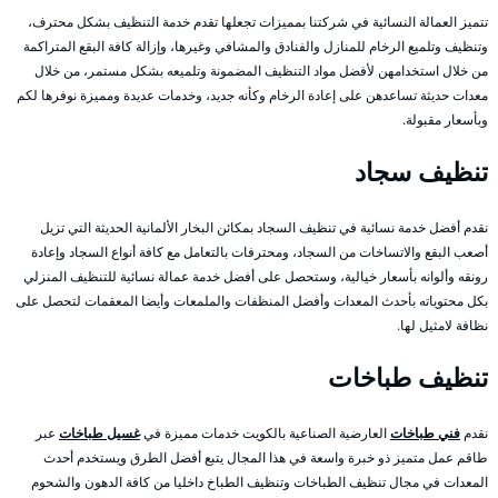
تتميز العمالة النسائية في شركتنا بمميزات تجعلها تقدم خدمة التنظيف بشكل محترف،
وتنظيف وتلميع الرخام للمنازل والفنادق والمشافي وغيرها، وإزالة كافة البقع المتراكمة
من خلال استخدامهن لأفضل مواد التنظيف المضمونة وتلميعه بشكل مستمر، من خلال
معدات حديثة تساعدهن على إعادة الرخام وكأنه جديد، وخدمات عديدة ومميزة نوفرها لكم
وبأسعار مقبولة.
تنظيف سجاد
نقدم أفضل خدمة نسائية في تنظيف السجاد بمكائن البخار الألمانية الحديثة التي تزيل
أصعب البقع والاتساخات من السجاد، ومحترفات بالتعامل مع كافة أنواع السجاد وإعادة
رونقه وألوانه بأسعار خيالية، وستحصل على أفضل خدمة عمالة نسائية للتنظيف المنزلي
بكل محتوياته بأحدث المعدات وأفضل المنظفات والملمعات وأيضا المعقمات لتحصل على
نظافة لامثيل لها.
تنظيف طباخات
نقدم
فني طباخات
العارضية الصناعية بالكويت خدمات مميزة في
غسيل طباخات
عبر
طاقم عمل متميز ذو خبرة واسعة في هذا المجال يتبع أفضل الطرق ويستخدم أحدث
المعدات في مجال تنظيف الطباخات وتنظيف الطباخ داخليا من كافة الدهون والشحوم