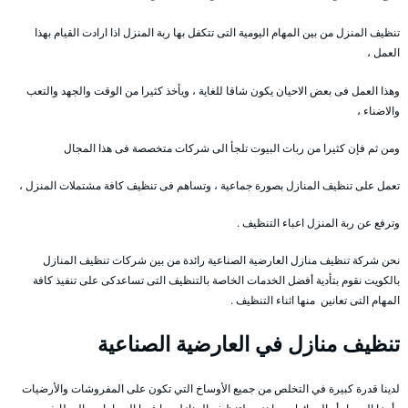
تنظيف المنزل من بين المهام اليومية التى تتكفل بها ربة المنزل اذا ارادت القيام بهذا
العمل ،
وهذا العمل فى بعض الاحيان يكون شاقا للغاية ، ويأخذ كثيرا من الوقت والجهد والتعب
والاضناء ،
ومن ثم فإن كثيرا من ربات البيوت تلجأ الى شركات متخصصة فى هذا المجال
تعمل على تنظيف المنازل بصورة جماعية ، وتساهم فى تنظيف كافة مشتملات المنزل ،
وترفع عن ربة المنزل اعباء التنظيف .
نحن شركة تنظيف منازل العارضية الصناعية رائدة من بين شركات تنظيف المنازل
بالكويت نقوم بتأدية أفضل الخدمات الخاصة بالتنظيف التى تساعدكى على تنفيذ كافة
المهام التى تعانين منها اثناء التنظيف .
تنظيف منازل في العارضية الصناعية
لدينا قدرة كبيرة في التخلص من جميع الأوساخ التي تكون على المفروشات والأرضيات