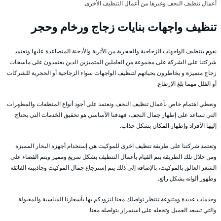
أعمال تنظيف النجف وغيرها من أعمال التنظيف الأخرى.
تنظيف واجهات بنايات زجاج ورخام وحجر
نقوم بتنظيف الواجهات الزجاجية والحجرية من الأتربة والأدخنة المتصاعدة عليها وتعتمد
شركتنا على الشركة على مجموعة من العاملين المتميزين الذين يعتمدون على ماسحات
زجاج متميزة و يخاطرون بحياتهم لتنظيف الواجهات سواء الزجاجية أو الحجرية للشركات
أو الفلل مهما بلغ الإرتفاع.
ونعطي اهتمام خاص بأعمال تنظيف النجف ونعتمد على أجود أنواع المنظفات والمطهرات
التي تساعد على إظهار جمال النجف، فهدفنا الأساسي هو تحقيق الخدمات التي يحتاج
إليها الأفراد وإظهار المكان بشكل جذاب.
وتعتمد شركتنا على طريقة تنظيف اخرى للموكيت هي إستخدام أجهزة البخار المميزة
ومن خلال تلك الطريقة يتم القيام بأعمال التنظيف بشكل سريع ومميز ويتم القضاء علي
الشعر العالق بالموكيت، بالإضافة إلى ذلك يتم إسترجاع جمال الموكيت وجاذبيته الفائقة
وظهور ألوانه بشكل رائع.
وخدمات عديدة ومتنوعة تنتظر تواصلك معنا لنزودكم بها بأسعارنا المناسبة والمقبولة
والتي تسعد العميل وتجعله على استمرار بتواصله معنا.