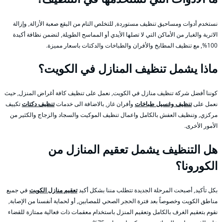
نستخدم أدوات ومساحيق تنظيف مستوردة, للتخلص التام من البقع صعبة الأزالة, وإزالة
الاتربة والغبار من الأماكن التي لا تصلها الأيدي أو المماسح الطويلة, لنضمن نظافة أكيدة
100%, مع تنظيف المطابخ والأفران والطباخات والدكتات باسعار مميزة.
ماذا يشمل تنظيف المنازل في الكويت؟
كوننا أفضل شركة تنظيف منازل في الكويت, نعمل على تنظيف كافة أغراض المنزل, حيث
نعمل على
تنظيف وغسيل طباخات
وأفران غاز, بالاضافة الى خدمات
تنظيف دكتات
تكييف
مركزي, وتنظيف العفش بالكامل واعمال تنظيف الموكيت والسجاد والزجاج والكثير من
الأمور الأخرى.
هل التنظيف يشمل تعقيم المنازل من
الكورونا؟
بكل تأكيد, أصبحت المرحلة الجديدة تتطلب مننا بشكل أكيد
تعقيم منازل الكويت
في جميع
مناطق الكويت وخصوصاً بعد فترة الحجر الصحي للمصابين, أو لحماية أنفسنا من الإصابة,
نقوم بتعقيم الغرف بالكامل وتعقيم المنزل باستخدام معقمات ذات فعالية ممتازة للقضاء