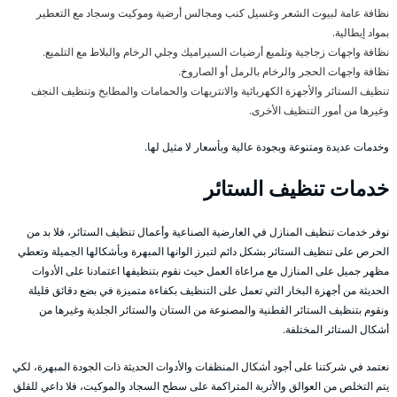
نظافة عامة لبيوت الشعر وغسيل كنب ومجالس أرضية وموكيت وسجاد مع التعطير
بمواد إيطالية.
نظافة واجهات زجاجية وتلميع أرضيات السيراميك وجلي الرخام والبلاط مع التلميع.
نظافة واجهات الحجر والرخام بالرمل أو الصاروخ.
تنظيف الستائر والأجهزة الكهربائية والانتريهات والحمامات والمطابخ وتنظيف النجف
وغيرها من أمور التنظيف الأخرى.
وخدمات عديدة ومتنوعة وبجودة عالية وبأسعار لا مثيل لها.
خدمات تنظيف الستائر
نوفر خدمات تنظيف المنازل في العارضية الصناعية وأعمال تنظيف الستائر، فلا بد من
الحرص على تنظيف الستائر بشكل دائم لتبرز الوانها المبهرة وبأشكالها الجميلة وتعطي
مظهر جميل على المنازل مع مراعاة العمل حيث نقوم بتنظيفها اعتمادنا على الأدوات
الحديثة من أجهزة البخار التي تعمل على التنظيف بكفاءة متميزة في بضع دقائق قليلة
ونقوم بتنظيف الستائر القطنية والمصنوعة من الستان والستائر الجلدية وغيرها من
أشكال الستائر المختلفة.
نعتمد في شركتنا على أجود أشكال المنظفات والأدوات الحديثة ذات الجودة المبهرة، لكي
يتم التخلص من العوالق والأتربة المتراكمة على سطح السجاد والموكيت، فلا داعي للقلق