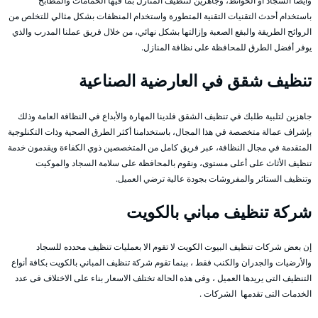
وأيضا السجاد أو الحوائط، وجاهزين لتنظيف المنازل بما فيها الحمامات والمطابخ
باستخدام أحدث التقنيات التقنية المتطورة واستخدام المنظفات بشكل مثالي للتخلص من
الروائح الطريقة والبقع الصعبة وإزالتها بشكل نهائي، من خلال فريق عملنا المدرب والذي
يوفر أفضل الطرق للمحافظة على نظافة المنازل.
تنظيف شقق في العارضية الصناعية
جاهزين لتلبية طلبك في تنظيف الشقق فلدينا المهارة والأبداع في النظافة العامة وذلك
بإشراف عمالة متخصصة في هذا المجال، باستخدامنا أكثر الطرق الصحية وذات التكنلوجية
المتقدمة في مجال النظافة، عبر فريق كامل من المتخصصين ذوي الكفاءة ويقدمون خدمة
تنظيف الأثاث على أعلى مستوى، ونقوم بالمحافظة على سلامة السجاد والموكيت
وتنظيف الستائر والمفروشات بجودة عالية ترضي العميل.
شركة تنظيف مباني بالكويت
إن بعض شركات تنظيف البيوت الكويت لا تقوم الا بعمليات تنظيف محدده للسجاد
والأرضيات والجدران والكنب فقط ، بينما تقوم شركة تنظيف المباني بالكويت بكافة أنواع
التنظيف التى يريدها العميل ، وفى هذه الحالة تختلف الاسعار بناء على الاختلاف فى عدد
الخدمات التى تقدمها الشركات .