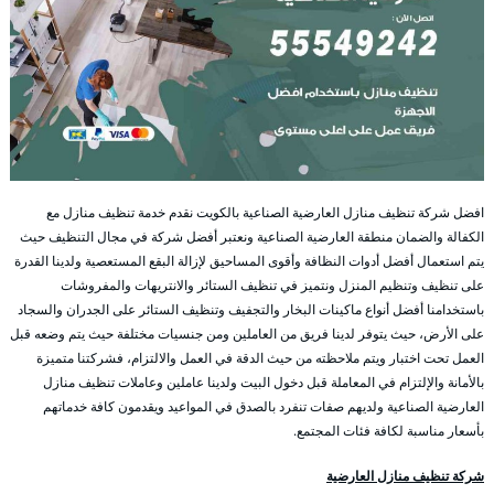
افضل شركة تنظيف منازل العارضية الصناعية بالكويت نقدم خدمة تنظيف منازل مع
الكفالة والضمان منطقة العارضية الصناعية ونعتبر أفضل شركة في مجال التنظيف حيث
يتم استعمال أفضل أدوات النظافة وأقوى المساحيق لإزالة البقع المستعصية ولدينا القدرة
على تنظيف وتنظيم المنزل ونتميز في تنظيف الستائر والانتريهات والمفروشات
باستخدامنا أفضل أنواع ماكينات البخار والتجفيف وتنظيف الستائر على الجدران والسجاد
على الأرض، حيث يتوفر لدينا فريق من العاملين ومن جنسيات مختلفة حيث يتم وضعه قبل
العمل تحت اختبار ويتم ملاحظته من حيث الدقة في العمل والالتزام، فشركتنا متميزة
بالأمانة والإلتزام في المعاملة قبل دخول البيت ولدينا عاملين وعاملات تنظيف منازل
العارضية الصناعية ولديهم صفات تنفرد بالصدق في المواعيد ويقدمون كافة خدماتهم
بأسعار مناسبة لكافة فئات المجتمع.
شركة تنظيف منازل العارضية