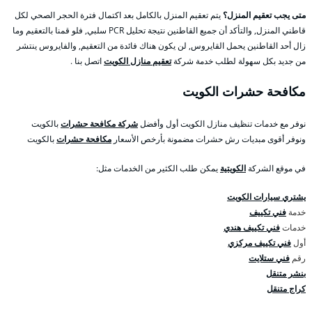
متى يجب تعقيم المنزل؟
يتم تعقيم المنزل بالكامل بعد اكتمال فترة الحجر الصحي لكل
قاطني المنزل, والتأكد أن جميع القاطنين نتيجة تحليل PCR سلبي, فلو قمنا بالتعقيم وما
زال أحد القاطنين يحمل القايروس, لن يكون هناك فائدة من التعقيم, والفايروس ينتشر
من جديد بكل سهولة لطلب خدمة شركة
تعقيم منازل الكويت
اتصل بنا .
مكافحة حشرات الكويت
نوفر مع خدمات تنظيف منازل الكويت أول وأفضل
شركة مكافحة حشرات
بالكويت
ونوفر أقوى مبديات رش حشرات مضمونة بأرخص الأسعار
مكافحة حشرات
بالكويت
في موقع الشركة
الكويتية
يمكن طلب الكثير من الخدمات مثل:
يشتري سيارات الكويت
خدمة
فني تكييف
خدمات
فني تكييف هندي
أول
فني تكييف مركزي
رقم
فني ستلايت
بنشر متنقل
كراج متنقل