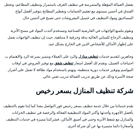
بفضل العمالة المؤهلة والمتمرسة في تنظيف الغرف باستمرار وتنظيف المطاعم، وتجعل
الفندق في أحسن مستوى مع تعقيم الحمامات وتعطير المطابخ بتوفير أفضل أنواع
المساحيق ومواد التنظيف في غسيل المفروشات حتى تصبح في أحسن حال.
ونقوم بتلميع الواجهات في العارضية الصناعية ونستخدم أحدث المواد في مسح الأتربة
وتنظيف الزجاج للمباني العالية بدقة وحرفية لا متناهية، حيث إن تنظيف الواجهات يعمل
على إظهار الأماكن للأشخاص الذين في الخارج بشكل جيد.
وجاهزين لتقديم خدمات
تنظيف منازل
والرد على العملاء ونتميز بسرعة الرد والاهتمام ب
احتياجات العميل، ونقدم لك أفضل اسعار
تنظيف شقق
مع توفير العروض في اوقات
المواسم وتوفير خدمات دورية منتظمة، ونهتم باستخدام مواد نظافة لا تعمل على أضرار
صحة الأسرة وذلك عن طريق تدريب العمالة تدريب تقني عالي.
شركة تنظيف المنازل بسعر رخيص
نقدم خدماتنا من خلال خدمة تنظيف بسعر رخيص فور التواصل معنا كما إننا نقوم بالتنظيف
بأفضل الأجهزة وأحدثها وأكثر المواد التنظيفية الفعالة والرخصة في تنظيف الخزانات
والمنازل مع شفط الأتربة وحتى في أضيق الأماكن، فشركتنا مميزة في خدمات التنظيف
وأسعارنا دائما متميزة بها عن أي شركة أخرى.