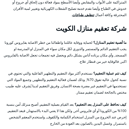
المتراكمة على الأبواب والمقابض وأيضا الأسطح بمواد فعالة دون إلحاق أي جروح أو
خدوش في الطباخ وأيضا نقدم خدمة تصليح الشعلات الكهربائية وتغيير لمبة الأفران
المحترقة وكافة أعمال
تنظيف طباخات
.
شركة تعقيم منازل الكويت
ما أهمية تعقيم المنازل؟
لحماية ووقاية عائلتنا واطفالنا من خطر الاصابة بفايروس كورونا
يجب التعقيم الدائم والمستمر والدوري لكل مكان سواء في المنزل او المدرسة او
المسجد, وأي مكان يرتاده أناس بشكل دائم ويحصل فيه تجمعات تجعل الاصابة بالفايروس
اكبر, فالوقاية خير من قنطار علاج.
كيف تتم عملية التعقيم؟
نستخدم أكثر مواد التعقيم والتطهير الفاعلية والتي تحتوي في
نسبة كحول عالية تفوق 70%, وذلك لضمان فعالية التعقيم والتطهير, وجميع المواد التي
نستخدمها في التعقيم غير مضرة بصحة الانسان, وفريق التعقيم لدينا يُشرف عليه طبيب
مختص بالجائحة لضمان تعقيم ممتاز.
كيف نحافظ على المنزل بعد التعقيم؟
بعد القيام بعملية التعقيم, أصبح منزلك آمن بنسبة
100% من الكورونا أو أي فايروس آخر, ولكن هذا لا يعني البدء بالاستهتار, فبعد التعقيم,
إحرص عند الخروج من المنزل استخدام الكمامة والكفوف, واستخدم المعقم الشخص
باستمرار, وغسل اليدين بالصابون بعد العودة من الخارج