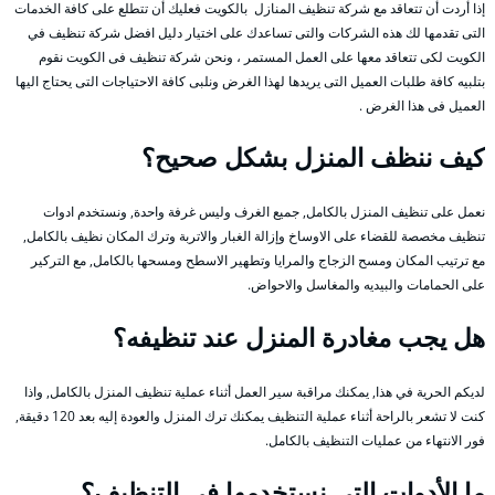
إذا أردت أن تتعاقد مع شركة تنظيف المنازل بالكويت فعليك أن تتطلع على كافة الخدمات
التى تقدمها لك هذه الشركات والتى تساعدك على اختيار دليل افضل شركة تنظيف في
الكويت لكى تتعاقد معها على العمل المستمر ، ونحن شركة تنظيف فى الكويت نقوم
بتلبيه كافة طلبات العميل التى يريدها لهذا الغرض ونلبى كافة الاحتياجات التى يحتاج اليها
العميل فى هذا الغرض .
كيف ننظف المنزل بشكل صحيح؟
نعمل على تنظيف المنزل بالكامل, جميع الغرف وليس غرفة واحدة, ونستخدم ادوات
تنظيف مخصصة للقضاء على الاوساخ وإزالة الغبار والاتربة وترك المكان نظيف بالكامل,
مع ترتيب المكان ومسح الزجاج والمرايا وتطهير الاسطح ومسحها بالكامل, مع التركير
على الحمامات والبيديه والمغاسل والاحواض.
هل يجب مغادرة المنزل عند تنظيفه؟
لديكم الحرية في هذا, يمكنك مراقبة سير العمل أثناء عملية تنظيف المنزل بالكامل, واذا
كنت لا تشعر بالراحة أثناء عملية التنظيف يمكنك ترك المنزل والعودة إليه بعد 120 دقيقة,
فور الانتهاء من عمليات التنظيف بالكامل.
ما الأدوات التي نستخدمها في التنظيف؟