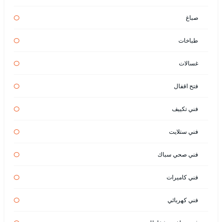
صباغ
طباخات
غسالات
فتح اقفال
فني تكييف
فني ستلايت
فني صحي سباك
فني كاميرات
فني كهربائي