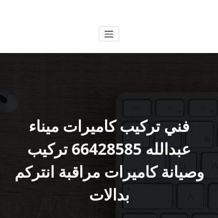
لتجاوز
الكويتية
خدمات وظائف بالكويت
لى
لمحتوى
فني تركيب كاميرات ميناء
عبدالله 66428585 تركيب
وصيانة كاميرات مراقبة انتركم
بدالات