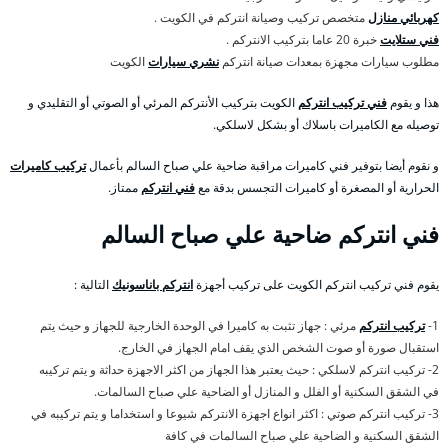
كهربائي منازل
متخصص تركيب وصيانة انتركم في الكويت .
فني ستلايت
خبرة 20 عاما بتركيب الانتركم .
مطلوب سيارات مجهزة بمعدات صيانة انتركم
نشري سيارات
الكويت
هذا و يقوم
فني تركيب انتركم
الكويت بتركيب الأنتركم المرئي أو الصوتي أو التقليدي و
توصيله مع الكاميرات باسلاك أو بشكل لاسلكي.
و نقوم أيضا بتوفير فني كاميرات مراقبة ضاحية علي صباح السالم بأعمال
تركيب كاميرات
الحرارية أو المصغرة أو كاميرات التجسس بدقة مع
فني انتركم
ممتاز.
فني انتركم ضاحية علي صباح السالم
يقوم فني تركيب انتركم الكويت على تركيب أجهزة
انتركم باناسونيك
التالية :
1-
تركيب انتركم
مرئي : جهاز تثبت به كاميرا في الوحدة الخارجية للجهاز و حيث يتم
استقبال صورة أو صوت الشخص الذي يقف امام الجهاز في الخارج.
2- تركيب انتركم لاسلكي : حيث يعتبر هذا الجهاز من اكثر الاجهزة حداثة و يتم تركيبه
في الشقق السكنية أو الفلل و المنازل أو الضاحية علي صباح السالمات.
3- تركيب انتركم صوتي : اكثر انواع اجهزة الانتركم شيوعا و استخداما و يتم تركيبه في
الشقق السكنية و الضاحية علي صباح السالمات في كافة