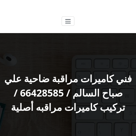
لتجاوز
الكويتية
خدمات وظائف بالكويت
لى
لمحتوى
فني كاميرات مراقبة ضاحية علي
صباح السالم / 66428585 /
تركيب كاميرات مراقبه أصلية