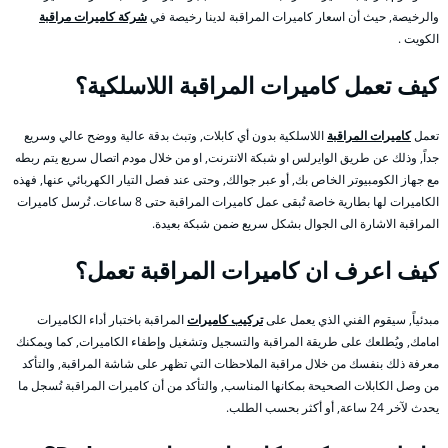
والرخيصة, حيث أن اسعار كاميرات المراقبة لدينا رخيصة في
شركة كاميرات مراقبة
الكويت .
كيف تعمل كاميرات المراقبة اللاسلكية؟
تعمل
كاميرات المراقبة
اللاسلكية بدون أي كابلات, وتبث بدقة عالية ووضح عالي وسريع
جداً, وذلك عن طريق الوايرلس او شبكة الانترنت, او من خلال مودم اتصال سريع يتم ربطه
مع جهاز الكومبيوتر الخاص بك, أو عبر جوالك, وحتى عند فصل التيار الكهربائي عنها, فهذه
الكاميرات لها بطارية خاصة تُبقى عمل كاميرات المراقبة حتى 8 ساعات. تُرسل كاميرات
المراقبة الاشارة الى الجوال بشكل سريع ضمن شبكة بعيدة.
كيف اعرف ان كاميرات المراقبة تعمل؟
مبدئياً, سيقوم الفني الذي يعمل على
تركيب كاميرات
المراقبة باختبار أداء الكاميرات
امامك, ويُطلعك على طريقة المراقبة والتسجيل وتشغيل وإطفاء الكاميرات, كما ويمكنك
معرفة ذلك بنفسك من خلال مراقبة الملاحظات التي تظهر على شاشة المراقبة, والتأكد
من وصل الكابلات الصحيحة بمكانها المناسب, والتأكد من أن كاميرات المراقبة تُسجل ما
يحدث لآخر 24 ساعة, أو أكثر بحسب الطلب.