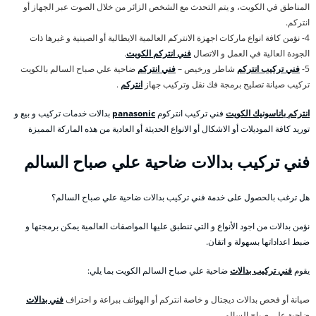
المناطق في الكويت، و يتم التحدث مع الشخص الزائر من خلال الصوت عبر الجهاز أو
انتركم.
4- نؤمن كافة انواع ماركات اجهزة الانتركم العالمية الايطالية أو الصينية و غيرها ذات
الجودة العالية في العمل و الاتصال
فني انتركم الكويت
.
5-
فني تركيب انتركم
شاطر ورخيص –
فني انتركم
ضاحية علي صباح السالم بالكويت
تركيب صيانة تصليح برمجة فك نقل وتركيب جهاز
انتركم
.
انتركم باناسونيك الكويت
فني تركيب انتركوم
panasonic
بدالات خدمات تركيب و بيع و
توريد كافة الموديلات أو الاشكال أو الانواع الحديثة أو العادية من هذه الماركة المميزة
فني تركيب بدالات ضاحية علي صباح السالم
هل ترغب بالحصول على خدمة فني تركيب بدالات ضاحية علي صباح السالم؟
نؤمن بدالات من اجود الأنواع و التي تنطبق عليها المواصفات العالمية يمكن برمجتها و
ضبط اعداداتها بسهولة و اتقان.
يقوم
فني تركيب بدالات
ضاحية علي صباح السالم الكويت بما يلي:
صيانة أو فحص بدالات ديجتال و خاصة انتركم أو الهواتف ببراعة و احتراف
فني بدالات
ضاحية علي صباح السالم.