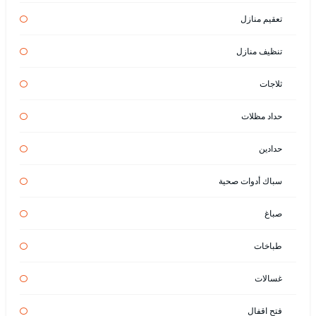
تعقيم منازل
تنظيف منازل
ثلاجات
حداد مظلات
حدادين
سباك أدوات صحية
صباغ
طباخات
غسالات
فتح اقفال