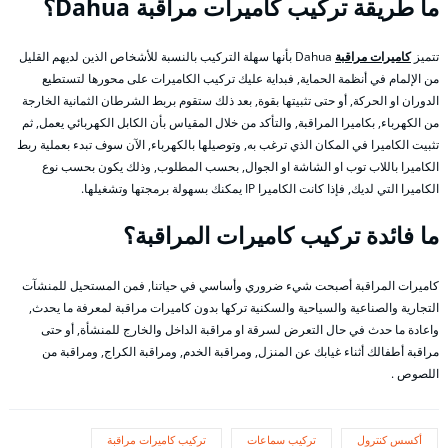
ما طريقة تركيب كاميرات مراقبة Dahua؟
تتميز
كاميرات مراقبة
Dahua بأنها سهلة التركيب بالنسبة للأشخاص الذين لديهم القليل
من الإلمام في أنظمة الحماية, فبداية عليك تركيب الكاميرات على محورها لتستطيع
الدوران او الحركة, أو حتى تثبيتها بقوة, بعد ذلك ستقوم بربط الشرطان الثمانية الخارجة
من الكهرباء, بكاميرا المراقبة, والتأكد من خلال المقياس بأن الكابل الكهربائي يعمل, ثم
تثبيت الكاميرا في المكان الذي ترغب به, وتوصيلها بالكهرباء, الآن سوف تبدء بعملية ربط
الكاميرا باللاب توب او الشاشة او الجوال, بحسب المطلوب, وذلك يكون بحسب نوع
الكاميرا التي لديك, فإذا كانت الكاميرا IP يمكنك بسهولة برمجتها وتشغيلها.
ما فائدة تركيب كاميرات المراقبة؟
كاميرات المراقبة أصبحت شيء ضروري وأساسي في حياتنا, فمن المستحيل للمنشآت
التجارية والصناعية والسياحية والسكنية تركها بدون كاميرات مراقبة لمعرفة ما يحدث,
واعادة ما حدث في حال التعرض لسرقة او مراقبة الداخل والخارج للمنشأة, أو حتى
مراقبة أطفالك أثناء غيابك عن المنزل, ومراقبة الخدم, ومراقبة الكراج, ومراقبة من
اللصوص .
أكسس كنترول
تركيب سماعات
تركيب كاميرات مراقبة