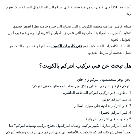
أيضا نوفر اكفأ فني كاميرات مراقبة ضاحية علي صباح السالم لاعمال الصيانة حيث يقوم
ب:
صيانة كاميرا مراقبه مخفية الكويت و التي تحتاج الى خبرة خاصة نظرا لصغر حجمها.
تنظيف كاميرات المراقبة الخارجية التي تتعرض للغبار أو الاتربة أو الرطوبة و غيرها من
العوامل الجوية.
بالنسبة للكاميرات اللاسلكية يقوم
فني كاميرات الكويت
بصيانتها و فحصها و التاكد من
عمل العدسة أو شريط الفيديو.
هل تبحث عن فني تركيب انتركم بالكويت؟
نحن نوفر متخصصون انتركم واي فاي
انتركم فارفيزا انتركم ايطالى ولكل من يطلب او مطلوب فني انتركم:
1. مطلوب فني تركيب انتركم المنطقه العاشره
2. فني انتركم حولي
3. فني انتركم ضاحية علي صباح السالم
4. فني انتركم الجهراء
5.مطلوب فني انتركم الفروانية
6. فنى انتركم مبارك الكبير تركيب وصيانة انتركمهل تحتاج تركيب وصيانة انتركم؟ هنا
تجب أفضل شركات انتركم بالكويت بالأضافة إلى فنى انتركم فني تركيب وصيانة أنتركم