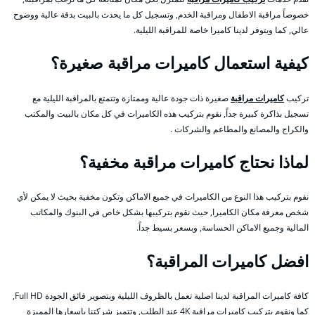
خصوصاً مراقبة الاطفال ومراقبة الخدم, وتسجيل كل ما يحدث بالبيت بدقة عالية ووضوح
عالي, كما ويتوفر لدينا كاميرا خاصة للمراقبة الليلية.
كيفية استعمال كاميرات مراقبة صغيرة؟
تركيب
كاميرات مراقبة
صغيرة ذات جودة عالية وممتازة وتتمتع بالمراقبة الليلية مع
تسجيل بذاكرة كبيرة جداً, نقوم بتركيب هذه الكاميرات في كل مكان بالبيت والمكتب
والكراج والمصانع والمطاعم والشركات .
لماذا نحتاج كاميرات مراقبة مخفية؟
نقوم بتركيب هذا النوع من الكاميرات في جميع الاماكن وتكون مخفية بحيث لا يمكن لأي
شخص معرفة مكان الكاميرا, حيث نقوم بتركيبها بشكل خاص في البنوك والمكاتب
المالية وجميع الاماكن الحساسة, وبسعر بسيط جداً.
افضل كاميرات المراقبة؟
كافة كاميرات المراقبة لدينا اصلية تعمل بالظروف الليلية وبتصوير فائق الجودة Full HD,
كما ونقوم بتركيب كاميرات مراقبة 4K عند الطلب, وتتميز شركتنا باسعارها المميزة