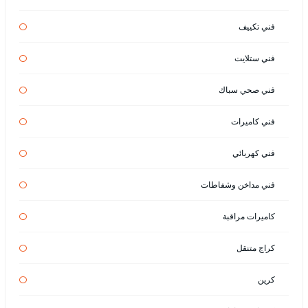
فني تكييف
فني ستلايت
فني صحي سباك
فني كاميرات
فني كهربائي
فني مداخن وشفاطات
كاميرات مراقبة
كراج متنقل
كرين