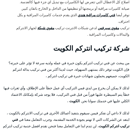
اصلاح كل الاعطال التي تتعرض لها الكاميرات مع تبديل اي جزء فيها كالعدسة.
صيانة كاميرات مراقبة أو برمجتها أو تنظيفها من الداخل و الخارج باتقان كبير.
نوفر أيضا
فني كاميرات مراقبة هندي
الذي يقدم خدمات كاميرات المراقبة و بكل
احتراف.
تركيب
مقوي سيرفس
لدعن شبكات الانترنت تركيب
مقوي شبكة
لجهاز الانتركم
والبدالات وكاميرات المراقبة .
شركة تركيب انتركم الكويت
من يبحث عن فني تركيب انتركم يكون خبرة في عمله ولديه سرعة لا تؤثر على خبرته؟
فإن الكويت توفر ذلك بمنتهى السهولة، حيث لدينا أكثر من فني تركيب بدالة انتركم
الكويت، جميعهم يحملون شهادات خبرة في تركيب انتركم ،
لذلك لا يمكن أن يخرج من ايدي فمي التركيب أي عمل خطأ على الإطلاق، وأي ثغرات فيها
خطأ يتم السيطرة عليها فوراً من قبل فني التركيب، فلا يوجد شركة بإمكانك الاعتماد
الكلي عليها في خدمتك سوانا نحن
الكويت
،
لذلك لا داعي أن نفكر فيمن سيقوم بتنفيذ أعمالك الأخرى في تركيب الانتركم بالكويت ،
ابتعد عن الشركات التي لا تهتم بجودة الخدمة المقدمة، وجرب التعامل معنا في
فني
تركيب انتركم الكويت
، لن تندم ابدا في التعامل معنا فنحن نقدم افضل خدمة تركيب انتركم