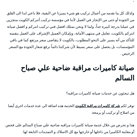
،
ولذلك كل ما نقدمه من أعمال تركيب هو شيء يميزنا عن البقية، فلا داعي ابدا الى القلق
من الجودة أو حتى من الإنجاز في العمل لأننا في مؤسسة تركيب أنتركم الكويت منجزين
في عملنا بدرجة كبيرة جداً، ولما لا ونحن نمتلك افضل فني تركيب انتركم و افضل صيانة
انتركم بالكويت، تعامل في منتهى الأمانة، وبإمكان العميل الإشراف على العمل بنفسه
للتأكد من أنه يسير على النحو المطلوب، بالكويت لا يتقاضى سعر مرتفع كما في باقي
المؤسسات، بل يحصل على سعر بسيط لأن شركتنا دائماً ترفع شعار الجودة مع السعر
الرخيص .
صيانة كاميرات مراقبة ضاحية علي صباح
السالم
هل تبحثون عن خدمات صيانة كاميرات مراقبه؟
توفر لكم
شركة كاميرات مراقبة الكويت
الخدمة هذه اضافة الى عدة خدمات اخرى أيضا
من اصلاح أو تركيب أو برمجة.
هذا و نحرص من خلال خدمة صيانة كاميرات مراقبه ضاحية علي صباح السالم على فحص
أو معاينة الكاميرا من داخلها أو خارجها مع كل الاسلاك و التمديدات التابعة لها.