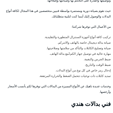
وتوصيلها والقدرة على التحكم بها وصيانتها وإصلاحها.
حيث نقوم بصيانة دورية ومستمرة بواسطة فنيين متخصصين في هذا المجال لكافة أنواع
البدلات والوصول إليك أينما كنت لتلبية متطلباتك.
من الأعمال التي توفرها شركتنا:
تركيب كافة أنواع أجهزة السنترال المتطورة والتقليدية.
صيانة بدالة ديجيتال خاصة بالهاتف والانتركم.
صيانة وتصليح الكابلات والتأكد من سلامتها وصلاحيتها.
مهارة عالية في توصيل جهاز الكم2مع بدالة الهاتف.
ضبط الجرس والنغمة.
ضبط الوقت والتاريخ.
إدخال رمز خاص في كل نوع من أنواع البدلات.
تمديد كابلات ذات نوعيات تتحمل الضغط والحرارة المرتفعة.
وخدمات عديدة ناهيك عن الأنواع المميزة من البدالات التي نوفرها لكم بأنسب الأسعار
وأرخصها.
فني بدالات هندي