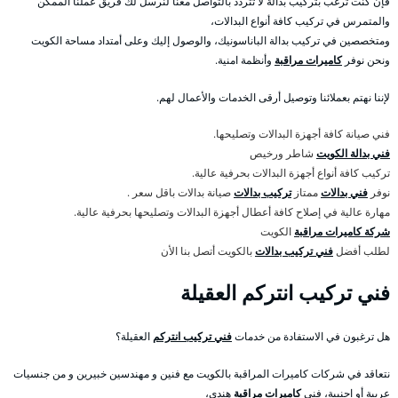
فإن كنت ترغب بتركيب بدالة لا تتردد بالتواصل معنا لنرسل لك فريق عملنا الممكن
والمتمرس في تركيب كافة أنواع البدالات،
ومتخصصين في تركيب بدالة الباناسونيك، والوصول إليك وعلى أمتداد مساحة الكويت
ونحن نوفر
كاميرات مراقبة
وأنظمة امنية.
لإننا نهتم بعملائنا وتوصيل أرقى الخدمات والأعمال لهم.
فني صيانة كافة أجهزة البدالات وتصليحها.
فني بدالة الكويت
شاطر ورخيص
تركيب كافة أنواع أجهزة البدالات بحرفية عالية.
نوفر
فني بدالات
ممتاز
تركيب بدالات
صيانة بدالات باقل سعر .
مهارة عالية في إصلاح كافة أعطال أجهزة البدالات وتصليحها بحرفية عالية.
شركة كاميرات مراقبة
الكويت
لطلب أفضل
فني تركيب بدالات
بالكويت أتصل بنا الأن
فني تركيب انتركم العقيلة
هل ترغبون في الاستفادة من خدمات
فني تركيب انتركم
العقيلة؟
نتعاقد في شركات كاميرات المراقبة بالكويت مع فنين و مهندسين خبيرين و من جنسيات
عربية أو اجنبية، فني
كاميرات مراقبة
هندي،