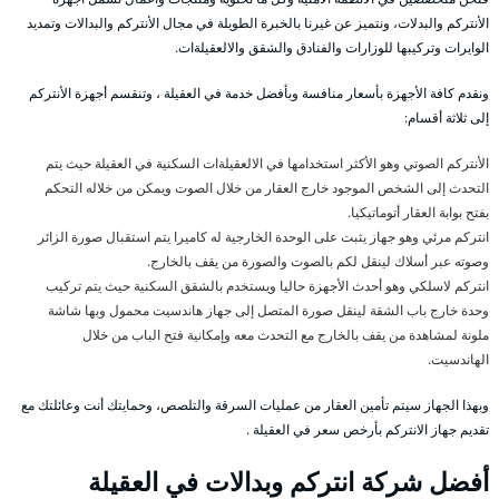
الأنتركم والبدلات، ونتميز عن غيرنا بالخبرة الطويلة في مجال الأنتركم والبدالات وتمديد
الوايرات وتركيبها للوزارات والفنادق والشقق والالعقيلةات.
ونقدم كافة الأجهزة بأسعار منافسة وبأفضل خدمة في العقيلة ، وتنقسم أجهزة الأنتركم
إلى ثلاثة أقسام:
الأنتركم الصوتي وهو الأكثر استخدامها في الالعقيلةات السكنية في العقيلة حيث يتم
التحدث إلى الشخص الموجود خارج العقار من خلال الصوت ويمكن من خلاله التحكم
بفتح بوابة العقار أتوماتيكيا.
انتركم مرئي وهو جهاز يثبت على الوحدة الخارجية له كاميرا يتم استقبال صورة الزائر
وصوته عبر أسلاك لينقل لكم بالصوت والصورة من يقف بالخارج.
انتركم لاسلكي وهو أحدث الأجهزة حاليا ويستخدم بالشقق السكنية حيث يتم تركيب
وحدة خارج باب الشقة لينقل صورة المتصل إلى جهاز هاندسيت محمول وبها شاشة
ملونة لمشاهدة من يقف بالخارج مع التحدث معه وإمكانية فتح الباب من خلال
الهاندسيت.
وبهذا الجهاز سيتم تأمين العقار من عمليات السرقة والتلصص، وحمايتك أنت وعائلتك مع
تقديم جهاز الانتركم بأرخص سعر في العقيلة .
أفضل شركة انتركم وبدالات في العقيلة