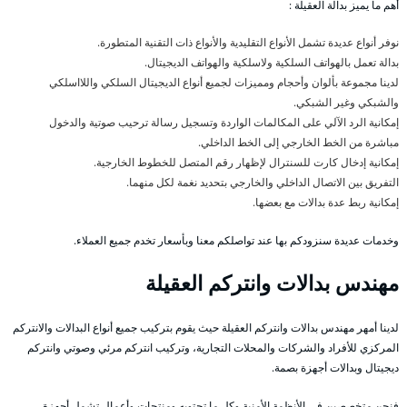
أهم ما يميز بدالة العقيلة :
نوفر أنواع عديدة تشمل الأنواع التقليدية والأنواع ذات التقنية المتطورة.
بدالة تعمل بالهواتف السلكية ولاسلكية والهواتف الديجيتال.
لدينا مجموعة بألوان وأحجام ومميزات لجميع أنواع الديجيتال السلكي واللااسلكي
والشبكي وغير الشبكي.
إمكانية الرد الآلي على المكالمات الواردة وتسجيل رسالة ترحيب صوتية والدخول
مباشرة من الخط الخارجي إلى الخط الداخلي.
إمكانية إدخال كارت للسنترال لإظهار رقم المتصل للخطوط الخارجية.
التفريق بين الاتصال الداخلي والخارجي بتحديد نغمة لكل منهما.
إمكانية ربط عدة بدالات مع بعضها.
وخدمات عديدة سنزودكم بها عند تواصلكم معنا وبأسعار تخدم جميع العملاء.
مهندس بدالات وانتركم العقيلة
لدينا أمهر مهندس بدالات وانتركم العقيلة حيث يقوم بتركيب جميع أنواع البدالات والانتركم
المركزي للأفراد والشركات والمحلات التجارية، وتركيب انتركم مرئي وصوتي وانتركم
ديجيتال وبدالات أجهزة بصمة.
فنحن متخصصين في الأنظمة الأمنية وكل ما تحتويه ومنتجات وأعمال تشمل أجهزة