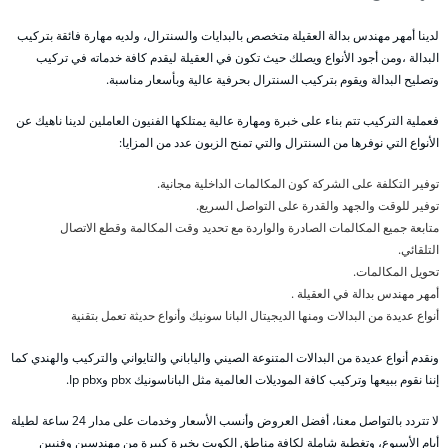
لدينا أمهر مهندس بدالة العقيلة متخصص بالبدايات والسنترال، ولديه مهارة فائقة بتركيب
البدالة ،ومن أجود الأنواع ويصلك حيث تكون في العقيلة ليقدم كافة خدماته في تركيب
وتصليح البدالة ويقوم بتركيب السنترال بحرفية عالية وبأسعار مناسبة.
فعملية التركيب تتم بناء على خبرة ومهارة عالية يمتلكها الفنيون العاملين لدينا ناهيك عن
الأنواع التي نوفرها من السنترال والتي تمنح الزبون عدد من المزايا:
توفير التكلفة على الشركة كون المكالمات الداخلية مجانية.
توفير للوقت والجهد والقدرة على التواصل السريع.
متابعة جميع المكالمات الصادرة والواردة مع تحديد وقت المكالمة وقطع الاتصال
التلقائي.
تحويل المكالمات.
أمهر مهندس بدالة في العقيلة .
أنواع عديدة من البدالات ومنها الديجيتال البانا سونيك وأنواع حديثة تعمل بتقنية
ونقدم أنواع عديدة من البدالات المتنوعة الصيني والياباني والتايواني والتركيب والهندي كما
إننا نقوم ببيعها وتركيب كافة الموديلات العالمية مثل الباناسونيك pbx وIp pbx.
لا تتردد بالتواصل معنا، أفضل العروض وأنسب الأسعار وخدمات على مدار 24 ساعة لطيلة
أيام الأسبوع، وتغطية شاملة لكافة مناطق الكويت بخبرة كبيرة من مهندسين وفنيين