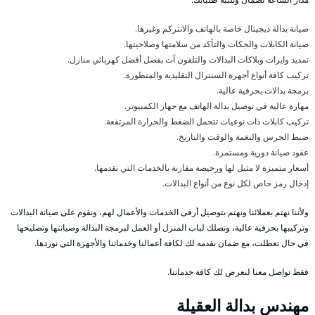
صيانة بدالة ديجيتال خاصة بالهاتف والانتركم وغيرها.
صيانة الكابلات والجكات والتأكد من سلامتها وصلاحيتها.
تمديد وايرات وبلاكات البدالات والتلفون آت بفضل أفضل كهربائي منازل.
تركيب كافة أنواع أجهزة السنترال التقليدية والمتطورة.
برمجة بدالات بحرفية عالية.
مهارة عالية في توصيل بدالة الهاتف مع جهاز الكمبيوتر.
تركيب كابلات ذات نوعيات تتحمل الضغط والحرارة المرتفعة.
ضبط الجرس والنغمة والوقت والتاريخ.
عقود صيانة دورية ومستمرة.
أسعار متميزة لا مثيل لها ورخيصة مقارنة بالخدمات التي نقدمها.
إدخال رمز خاص لكل نوع من أنواع البدالات.
ولأننا نهتم بعملائنا ونهتم بتوصيل أرقى الخدمات والأعمال لهم، ونقوم على صيانة البدالات
وتركيبها بحرفية عالية، ونصلك لباب المنزل أو العمل لبرمجة البدالة وصيانتها وتصليحها
في حال تعطلت، مع ضمان نقدمه لك لكافة أعمالنا وخدماتنا والأجهزة التي نوردها.
فقط تواصل معنا لنعرض لك كافة خدماتنا.
مهندس بدالة العقيلة