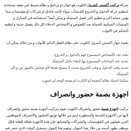
شركة
تركيب أكسس كنترول
الكويت هو جهاز ذو برنامج و نظام بسيط غير معقد يستخدم
لتنظيم حركة الدخول و الخروج للمنشآت سواء كانت فنادق او شركات او مؤسسات مما
يؤمن حماية اكبر و تنظيم اكثر لعمل المنشأة و يمكن أيضا” استخدامه في المنازل و
المنشآت السكنية للحماية ضد اللصوص و الأشخاص الدخلاء كل ذلك بفضل خدمة و انظمة
التحكم في الابواب.
يعتمد جهاز اكسس كنترول الكويت على نظام القفل الذكي للأبواب و من خلاله يمكن أن :
نحدد عدد الأشخاص المسموح لهم بالدخول و الخروج.
تحديد عدد الساعات المسموح بها للبقاء داخل المنشأة.
تحديد وقت الدخول و وقت الخروج بحيث لا يسمح بعدها لأي شخص بالعبور من و الى
المنشأة.
يمكننا اعتماد نظام البصمة او الكارت او بصمة الوجه او باسورد.
اجهزة بصمة حضور وانصراف
تركيب
اجهزة بصمة
حضور وانصراف الكويت نقوم بتركيب أجهزة بصمة حضور وانصراف
لأنها من الأجهزة الحديثة والمتطورة ليتم من خلالها توثيق الحضور والانصراف للموظفين
الذين يعملون في المؤسسات والشركات والمصانع، فإن هذه الأجهزة فعالة للغاية فكل
موظف يظهر أسمه من خلال هذا الجهاز، ويقوم هذا الجهاز بتسجيل الوقت الذي حضر فيه