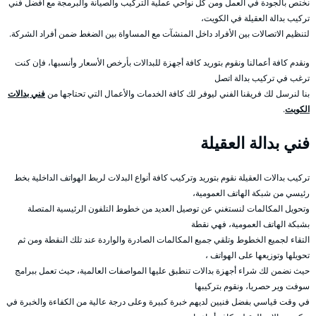
نختص بالجودة في العمل ومن كل نواحي عملية التركيب والصيانة والبرمجة مع أفضل فني
تركيب بدالة العقيلة في الكويت،
لتنظيم الاتصالات بين الأفراد داخل المنشآت مع المساواة بين الضغط ضمن أفراد الشركة.
ونقدم كافة أعمالنا ونقوم بتوريد كافة أجهزة للبدالات بأرخص الأسعار وأنسبها، فإن كنت
ترغب في تركيب بدالة اتصل
بنا لنرسل لك فريقنا الفني ليوفر لك كافة الخدمات والأعمال التي تحتاجها من
فني بدالات
الكويت
.
فني بدالة العقيلة
تركيب بدالات العقيلة نقوم بتوريد وتركيب كافة أنواع البدلات لربط الهواتف الداخلية بخط
رئيسي من شبكة الهاتف العمومية،
وتحويل المكالمات لنستغني عن توصيل العديد من خطوط التلفون الرئيسية المتصلة
بشبكة الهاتف العمومية، فهي نقطة
التقاء لجميع الخطوط وتلقي جميع المكالمات الصادرة والواردة عند تلك النقطة ومن ثم
تحويلها وتوزيعها على الهواتف ،
حيث نضمن لك شراء أجهزة بدالات تنطبق عليها المواصفات العالمية، حيث تعمل ببرامج
سوفت وير حصريا، ونقوم بتركيبها
في وقت قياسي بفضل فنيين لديهم خبرة كبيرة وعلى درجة عالية من الكفاءة والخبرة في