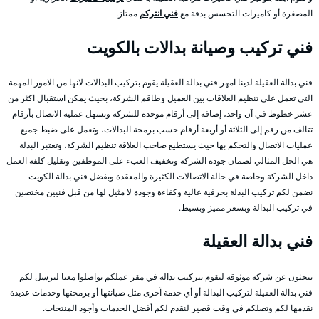
المصغرة أو كاميرات التجسس بدقة مع
فني انتركم
ممتاز.
فني تركيب وصيانة بدالات بالكويت
فني بدالة العقيلة لدينا امهر فني بدالة العقيلة يقوم بتركيب البدالات لانها من الامور المهمة
التي تعمل على تنظيم العلاقات بين العميل وطاقم الشركة، بحيث يمكن استقبال اكثر من
عشر خطوط في آن واحد، إضافة إلى أرقام موحدة للشركة وتسهل عملية الاتصال بأرقام
تتالف من رقم إلى الثلاثة أو أربعة أرقام حسب برمجة البدالات، وتعمل على ضبط جميع
عمليات الاتصال والتحكم بها حيث يستطيع صاحب العلاقة تنظيم الشركة، وتعتبر البدلة
هي الحل المثالي لضمان جودة الشركة وتخفيف العبء على الموظفين وتقليل كلفة العمل
داخل الشركة وخاصة في حالة الاتصالات الكثيرة والمعقدة وبفضل فني بدالة الكويت
نضمن لكم تركيب البدلة بحرفية عالية وكفاءة وجودة لا مثيل لها من قبل فنيين مختصين
في تركيب البدالة وبسعر مميز وبسيط.
فني بدالة العقيلة
تبحثون عن شركة موثوقة لتقوم بتركيب بدالة في مقر عملكم تواصلوا معنا لنرسل لكم
فني بدالة العقيلة لتركيب البدالة أو أي خدمة آخرى مثل صيانتها أو برمجتها وخدمات عديدة
نقدمها لكم وتصلكم في وقت قصير لنقدم لكم أفضل الخدمات وأجود المنتجات.