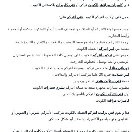
فني
كاميرات مراقبة بالكويت
تركي أو
فني كاميرات
باكستاني الكويت.
يعمل فني تركيب انتركم الكويت
فني انتركم
على:
تمديد جميع انواع الانتركم أو البدالات و لمختلف المنشآت أو الأماكن السكنية أو الخدمية
و أيضا التجارية.
برمجة الانتركم و تنظيم عمله مع ضبط التوقيت و النغمات و الإنذار و التاريخ خدمة
مقدمة من
فني انتركم
العقيلة الكويت.
يحرص فني
تركيب انتركم
الكويت على توصيل كافة الخطوط الداخلية مع السنترال
الرئيسي و أيضا توصيل الخطوط الخارجية.
كهربائي منازل
متخصص تركيب وصيانة انتركم بدالات العقيلة الكويت .
فني ستلايت
خبرة 20 عاما بتركيب الانتركم والبدالات .
خدمة
فني ستلايت هندي
شاطر ورخيص
مطلوب سيارات مجهزة بمعدات صيانة انتركم
نشري سيارات
الكويت
أول
فني انتركم الكويت
انتركم باناسونيك أصلي .
كاميرات مراقبة
الكويت
هذا و يقوم
فني تركيب انتركم
العقيلة بالكويت بتركيب الأنتركم المرئي أو الصوتي أو
التقليدي و توصيله مع الكاميرات باسلاك أو بشكل لاسلكي.
و نقوم أيضا بتوفير فني كاميرات مراقبة العقيلة بأعمال
تركيب كاميرات
الحرارية أو