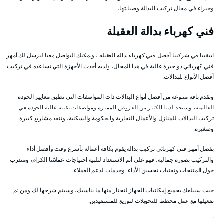
وخبراء في مجال تركيب البدالة وصيانتها.
فني كهرباء بدالة العقيلة
انتقينا في شركتنا أفضل فني كهرباء بدالة العقيلة ، ويمكنك التواصل معنا لنرسل لك أمهر
فني كهربائي ذو خبرة عالية في هذا المجال، ولديه أحدث الأجهزة التي تساعده في تركيب
أفضل الأنواع للبدالات.
ونقدم باقة متنوعة من أفضل أنواع البدالات ذات المواصفات التي تطبق معايير الجودة
العالمية، وستجد لدينا الكثير من العروض المميزة ومواصفات تقنية عالية الجودة في
تركيب البدالات للمنازل والأعمال التجارية والحكومة والسكنية، وتنفذ مشاريع كبيرة
وصغيرة.
بفضل أمهر فني كهربائي تركيب بدالة يقوم بكافة أعماله بأسرع وقت وأفضل أداء
والتركيب بصورة جمالية، فهو على أتم الاستعداد لتلبية احتياجات عملائنا الكرام، ومتدرب
حول المنتجات وتقنيات تحسين الأداء، وخدمات لدعم العملاء.
حيث سيبلغك بجميع إمكانيات الجهاز لتختار منها ما يناسبك، وسيتم شرحها لك ومن ثم
تفعيلها مع عمل مخطط للتحويلات لتوزيع للمستفيدين.