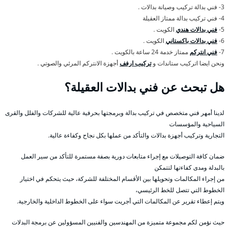
3- فني بدالة تركيب وصيانة بدالات .
4- فني تركيب بدالة ممتاز العقيلة
5-
فني بدالات هندي
الكويت .
6-
فني بدالات باكستاني
الكويت .
7-
فني انتركم
ممتاز خدمة 24 ساعة بالكويت .
ونحن ايضا اتركيب ستاندات و
تركيب ارفف
أجهزة الانتركم المرئي والصوتي .
هل تبحث عن فني بدالات العقيلة؟
لدينا أمهر فني متخصص في تركيب بدالة وبرمجتها بحرفية عالية للشركات والفلل والقرى
السياحية والمؤسسات
التجارية وتركيب أجهزة بدالات والتأكد من عملها بكل نجاح وكفاءة عالية.
ضمان كافة التوصيلات مع إجراء متابعات دورية بصفة مستمرة للتأكد من سير العمل
بالبدلة ومدى كفاءتها لتتمكن
من إجراء المكالمات وتحويلها بين الأقسام المختلفة للشركة، حيث يتحكم في اختيار
الخطوط التي تتصل للخط الرئيسي،
ويتم إعطاء تقرير عن المكالمات التي أجريت سواء على الخطوط الداخلية والخارجية.
حيث نؤمن لكم مجموعة متميزة من المهندسين والفنيين المسؤولين عن برمجة البدلات