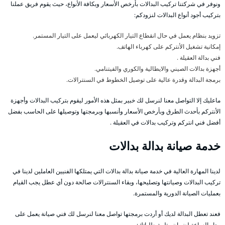
ونوفر في شركتنا تركيب البدالات بأرخص الأسعار وبكافة الأنواع، حيث يقوم فريق عملنا
بتركيب أجود أنواع البدالات لنزودكم:
تزويد بنظام يعمل في حال انقطاع التيار الكهربائي ليعمل على التيار المستمر.
إمكانية تشغيل الأنتركم على كهرباء الهاتف.
فني بدالة العقيلة .
أجهزة بدالات الصيني والايطالية والكوري والفيتنامي.
برمجة البدالة وقدرة عالية على توصيل الخطوط في السنترالات.
ماعليك إلا التواصل معنا لنرسل لك خبير بمثل هذه الأمور ليقوم بتركيب البدالات وأجهزة
الأنتركم بأحدث الطرق وبأرخص الأسعار وأنسبها وبرمجتها وتوصيلها على الحاسب بفضل
أفضل فني انتركم وتركيب بدالات في العقيلة .
خدمة صيانة بدالة بدالات
لدينا المهارة العالية في خدمة صيانة بدالة بدالات التي يمتلكها الفنيين العاملين لدينا في
تركيب البدالات وصيانتها وتصليحها، وبقاء السنترالات صالحة دون أي عطل يجب القيام
بعمليات الصيانة الدورية والمستمرة.
فعند تعطل البدالة لديك أو أردت برمجتها تواصل معنا لنرسل لك فني صيانة يعمل على
مدار الساعة لضمان وتلبية طلباتك: