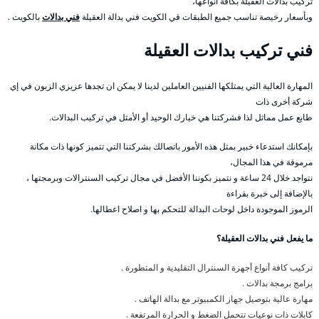
تركيب بدالات العقيلة بكافة أنواعها،
وبأسعار رخيصة تناسب جميع الطبقات في الكويت فني بدالة العقيلة
فني بدالات
بالكويت .
فني تركيب بدالات العقيلة
المهارة العالية التي يمتلكها الفنيين العاملين لدينا لا يمكن ان تجدها عزيزي الزبون في إي
شركة أخرى ذات
طابع عمل مماثل لذا فشركتنا هي خيارك الوحيد أو الأمثل في تركيب البدالات.
بإمكانك استدعاء خبير بمثل هذه الأمور باتصالك بشركتنا التي تتميز كونها ذات مكانة
مرموقة في هذا المجال،
نتواجد خلال 24 ساعة و نتميز بكوننا الأفضل في مجال تركيب السنترالات وبرمجتها ،
بالإضافة إلى خبرة بقراءة
الرموز الموجودة داخل لوحات البدالة للتحكم بها و اصلاح اعطالها.
ما يفعل فني بدالات العقيلة؟
تركيب كافة أنواع أجهزة السنترال التقليدية و المتطورة .
برامج برمجة بدالات .
مهارة عالية بتوصيل جهاز الكمبيوتر مع بدالة الهاتف .
كابلات ذات نوعيات تتحمل الضغط و الحرارة المرتفعة .