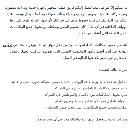
ما عليكم إلا التواصل معنا ليصل إليكم فريق عملنا المجهز بأجهزة حديثة وبدالات متطورة
ومن ماركات عالمية، ليقوموا بتركيب وصيانة بدالة العقيلة ، وهذا ما سيقلل ويخفف عليك
الكثير من التكاليف لتركيب خطوط هاتف في شركتك لأن جهاز البدالة يقوم على ربط
الهواتف الداخلية في أي مكان كان بعضهم البعض ويمكنك من تحويل جميع المكالمات
ضمن الشبكة التي أنشأت من خلاله.
لتتحكم بجميع المكالمات الداخلة والصادرة من خلال جهاز البدالة، ونوفر خدمتنا في
تركيب
البدالة
على أيدي أفضل وأمهر المختصين الفنيين الذين يقومون بتركيب الجهاز بأفضل
الأسعار والتي تتميز بكفاءتها العالية في العمل.
ميزات بدالة العقيلة :
تشكيل شبكة داخلية وربط كافة الهواتف الداخلية ضمن الشبكة بصورة تنظيمي عالية.
ضبط جميع المكالمات الداخلية والصادرة قي الشركة.
ميزة تحويل المكالمات بين الأقسام والموظفين في الشركة.
سهولة التعامل معها لأي نظامها بسيط وسريع التعلم.
إمكانية تسجيل جميع المكالمات التي تحدث ضمن الشبكة .
وميزان عديدة ستحصل عليها عند تواصلك معنا في أي وقت تريده.