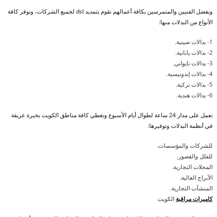
وبفضل الفنيين والمتمرسين بكافة أعمالهم نقوم بتمديد dsl لجميع الشركات، ونوفر كافة
الأنواع من البدلات منها:
1- بدالات صينية.
2- بدالات يابانية.
3- بدالات تايواني.
4- بدالات إندونيسية.
5- بدالات تركية.
6- بدالات هندية.
نعمل على مدار 24 ساعة لطوال أيام الأسبوع ونغطي كافة مناطق الكويت بخبرة عريقة
في أنظمة البدلات وتوفيرها:
للشركات والمؤسسات.
للفلل والقصور.
المحلات التجارية.
الأبراج العالية.
المنشآت التجارية.
كاميرات مراقبة
الكويت