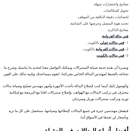
مفاتيح واختصارات سهلة.
تحويل للمكالمات.
إحصائيات دقيقة التكلفة من الموقف.
تحديد هوية المتصل وعرضها على الشاشة.
مفاتيح الذاكرة.
فني بدالة الفروانية
1-
فني بدالات حولي
بالكويت .
2-
فني بدالات الفروانية
بالكويت .
3-
فني بدالات بالكويت
ويسرنا أن نقدم خدمة صيانة السنترالات ويمكنك التواصل معنا لتحديد ما يناسبك وشرح ما
تحتاجه بالضبط لمهندس البدالة الخاص بشركتنا، لنقوم بمساعدتك وتلبية ندائك على الفور.
والوصول إليك أينما كنت لإصلاح البدالة بأحدث الأجهزة وأمهر مهندس تصليح وصيانة بدالات
محترف في تركيب البدالات مع الهواتف، وإصلاح سنترالات افايا مع البرمجة مع إمكانية
توريد وتركيب سنترالات نورتل وميرديان.
فبفضل مهندسين خبرة في جميع البدالات لإصلاحها وصيانتها، ستحصل على كل ما تريد
وبأسعار لن تجدها في الأسواق أبدا.
أفضل أنواع البدالات في العقيلة