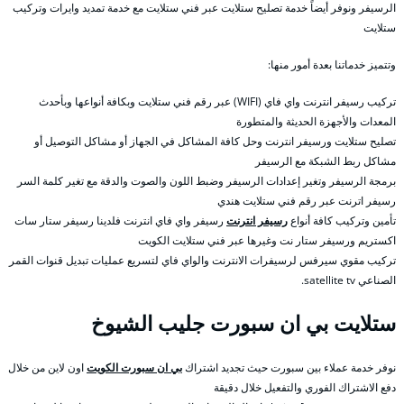
الرسيفر ونوفر أيضاً خدمة تصليح ستلايت عبر فني ستلايت مع خدمة تمديد وايرات وتركيب
ستلايت
وتتميز خدماتنا بعدة أمور منها:
تركيب رسيفر انترنت واي فاي (WIFI) عبر رقم فني ستلايت وبكافة أنواعها وبأحدث
المعدات والأجهزة الحديثة والمتطورة
تصليح ستلايت ورسيفر انترنت وحل كافة المشاكل في الجهاز أو مشاكل التوصيل أو
مشاكل ربط الشبكة مع الرسيفر
برمجة الرسيفر وتغير إعدادات الرسيفر وضبط اللون والصوت والدقة مع تغير كلمة السر
رسيفر اترنت عبر رقم فني ستلايت هندي
تأمين وتركيب كافة أنواع
رسيفر انترنت
رسيفر واي فاي انترنت فلدينا رسيفر ستار سات
اكستريم ورسيفر ستار نت وغيرها عبر فني ستلايت الكويت
تركيب مقوي سيرفس لرسيفرات الانترنت والواي فاي لتسريع عمليات تبديل قنوات القمر
الصناعي satellite tv.
ستلايت بي ان سبورت جليب الشيوخ
نوفر خدمة عملاء بين سبورت حيث تجديد اشتراك
بي ان سبورت الكويت
اون لاين من خلال
دفع الاشتراك الفوري والتفعيل خلال دقيقة