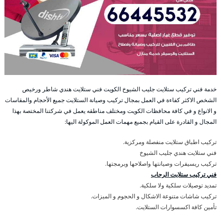
خدمة فني تركيب ستلايت جليب الشيوخ الكويت فني ستلايت هندي شاطر ورخيص
الشخص الاكثر كفاءة في العمل بمجال تركيب وصيانة الستلايت جميع الأحجام والمقاسات
و الانواع و في كافة محافظات الكويت ومختلف مناطقه يعمل في شركتنا المختصة بهذا
المجال و القادرة على القيام بجميع مهمات العمل الموكولة اليها:
تركيب اطباق ستلايت منفصلة ومركزية.
فني ستلايت هندي جليب الشيوخ
تركيب ريسيفرات وصيانتها واصلاحها وبرمجتها.
فني تركيب ستلايت الرحاب
تمديد توصيلات سلكية ولا سلكية.
تركيب شاشات متنوعة الاشكال و الحجوم و الميزات.
تأمين كافة اكسسوارات الستلايت.