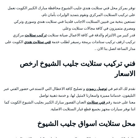
نوفر بمركز محل فني ستلايت هندي جليب الشيوخ محافظة مبارك الكبير الكويت نعمل
على تركيب الستلايت المركزي ونقوم بتمديد الوايرات بأمان تام،
نستعين بنخبة من فنيين الستلايت الاجانب فلدينا فني ستلايت هندي وسوري وتركي
ومصري متميزون في كافة مجالات ستلايت وعلى
قدر كبير من الالتزام والدقة في كافة الاعمال صيانة ستلايت
تركيب ستلايت
مركزي
تركيب ارفف تركيب ستاندات برمجة رسيفر لطلب خدمة
فني ستلايت هندي
الكويت على
مدار الساعة اتصل بنا الان ..
فني تركيب ستلايت جليب الشيوخ ارخص
الاسعار
نقدم لك الدعم في
توصيل ريموت
و تصليح كافة الاعطال التي لاتستدعي حضور الفني عبر
التليفون، خدماتنا مميزة واسعارنا لامثيل لها، و خدمة ذهبية تواصل
معنا على خدمة رقم
فني ستلايت
العدان القصور مبارك الكبير بجليب الشيوخ الكويت كما
اننا نوفر سيارات مجهز بجميع قطع غيار الستلايت الاصلية.
محل ستلايت اسواق جليب الشيوخ