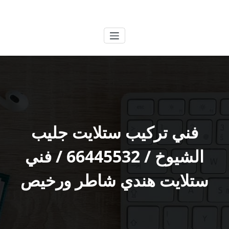
لتجاوز
الكويتية
خدمات وظائف بالكويت
لى
لمحتوى
فني تركيب ستلايت جليب
الشيوخ / 66445532 / فني
ستلايت هندي شاطر ورخيص