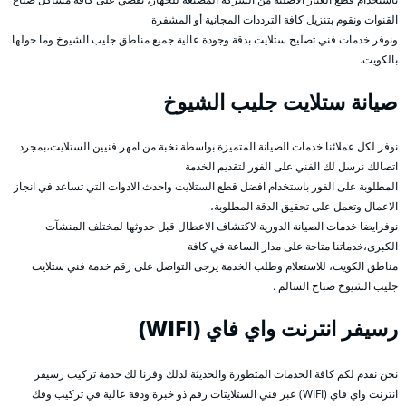
القنوات ونقوم بتنزيل كافة الترددات المجانية أو المشفرة
ونوفر خدمات فني تصليح ستلايت بدقة وجودة عالية جميع مناطق جليب الشيوخ وما حولها
بالكويت.
صيانة ستلايت جليب الشيوخ
نوفر لكل عملائنا خدمات الصيانة المتميزة بواسطة نخبة من امهر فنيين الستلايت،بمجرد
اتصالك نرسل لك الفني على الفور لتقديم الخدمة
المطلوبة على الفور باستخدام افضل قطع الستلايت واحدث الادوات التي تساعد في انجاز
الاعمال وتعمل على تحقيق الدقة المطلوبة،
نوفرايضا خدمات الصيانة الدورية لاكتشاف الاعطال قبل حدوثها لمختلف المنشآت
الكبرى،خدماتنا متاحة على مدار الساعة في كافة
مناطق الكويت، للاستعلام وطلب الخدمة يرجى التواصل على رقم خدمة فني ستلايت
جليب الشيوخ صباح السالم .
رسيفر انترنت واي فاي (WIFI)
نحن نقدم لكم كافة الخدمات المتطورة والحديثة لذلك وفرنا لك خدمة تركيب رسيفر
انترنت واي فاي (WIFI) عبر فني الستلايتات رقم ذو خبرة ودقة عالية في تركيب وفك