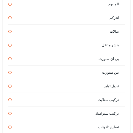
المنيوم
انتركم
بدالات
بنشر متنقل
بي ان سبورت
بين سبورت
تبديل تواير
تركيب ستلايت
تركيب سيراميك
تصليح تلفونات