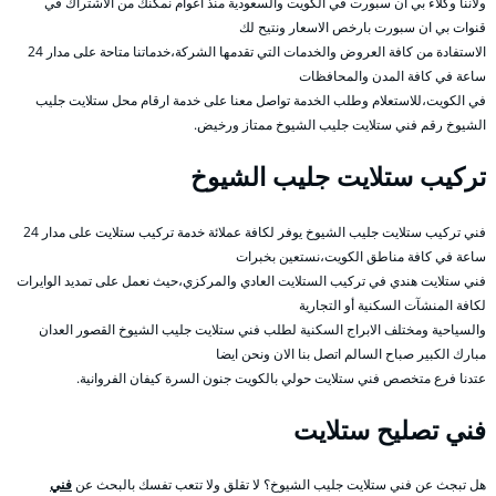
ولاننا وكلاء بي ان سبورت في الكويت والسعودية منذ اعوام نمكنك من الاشتراك في
قنوات بي ان سبورت بارخص الاسعار ونتيح لك
الاستفادة من كافة العروض والخدمات التي تقدمها الشركة،خدماتنا متاحة على مدار 24
ساعة في كافة المدن والمحافظات
في الكويت،للاستعلام وطلب الخدمة تواصل معنا على خدمة ارقام محل ستلايت جليب
الشيوخ رقم فني ستلايت جليب الشيوخ ممتاز ورخيض.
تركيب ستلايت جليب الشيوخ
فني تركيب ستلايت جليب الشيوخ يوفر لكافة عملائة خدمة تركيب ستلايت على مدار 24
ساعة في كافة مناطق الكويت،نستعين بخبرات
فني ستلايت هندي في تركيب الستلايت العادي والمركزي،حيث نعمل على تمديد الوايرات
لكافة المنشآت السكنية أو التجارية
والسياحية ومختلف الابراج السكنية لطلب فني ستلايت جليب الشيوخ القصور العدان
مبارك الكبير صباح السالم اتصل بنا الان ونحن ايضا
عتدنا فرع متخصص فني ستلايت حولي بالكويت جنون السرة كيفان الفروانية.
فني تصليح ستلايت
هل تبجث عن فني ستلايت جليب الشيوخ؟ لا تقلق ولا تتعب تفسك بالبحث عن
فني