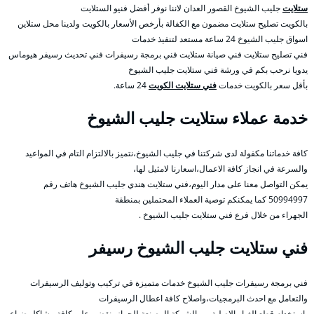
ستلايت
جليب الشيوخ القصور العدان لاننا نوفر أفضل فنيو الستلايت
بالكويت تصليح ستلايت مضمون مع الكفالة بأرخص الأسعار بالكويت ولدينا محل ستلاين
اسواق جليب الشيوخ 24 ساعة مستعد لتنفيذ خدمات
فني تصليح ستلايت فني صيانة ستلايت فني برمجة رسيفرات فني تحديث رسيفر هيوماس
يدويا نرحب بكم في ورشة فني ستلايت جليب الشيوخ
بأقل سعر بالكويت خدمات
فني ستلايت الكويت
24 ساعة.
خدمة عملاء ستلايت جليب الشيوخ
كافة خدماتنا مكفولة لدى شركتنا في جليب الشيوخ،نتميز بالالتزام التام في المواعيد
والسرعة في انجاز كافة الاعمال،اسعارنا لامثيل لها،
يمكن التواصل معنا على مدار اليوم،فني ستلايت هندي جليب الشيوخ هاتف رقم
50994997 كما يمكنكم توصية العملاء المحتملين بمنطقة
الجهراء من خلال فرع فني ستلايت جليب الشيوخ .
فني ستلايت جليب الشيوخ رسيفر
فني برمجة رسيفرات جليب الشيوخ خدمات متميزة في تركيب وتوليف الرسيفرات
والتعامل مع احدث البرمجيات،واصلاح كافة اعطال الرسيفرات
باستخدام قطع الغيار الاصلية من الشركة المصنعة للجهاز، نقضي على كافة مشاكل ضياع