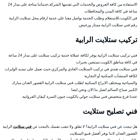
الاستفادة من كافة العروض والخدمات التي تقدمها الشركة،خدماتنا متاحة على مدار 24
ساعة في كافة المدن والمحافظات
في الكويت،للاستعلام وطلب الخدمة تواصل معنا على خدمة ارقام محل ستلايت الرابية
رقم فني ستلايت الرابية ممتاز ورخيض.
تركيب ستلايت الرابية
فني تركيب ستلايت الرابية يوفر لكافة عملائة خدمة تركيب ستلايت على مدار 24 ساعة
في كافة مناطق الكويت،نستعين بخبرات
فني ستلايت هندي في تركيب الستلايت العادي والمركزي،حيث نعمل على تمديد الوايرات
لكافة المنشآت السكنية أو التجارية
والسياحية ومختلف الابراج السكنية لطلب فني ستلايت الرابية القصور العدان مبارك
الكبير صباح السالم اتصل بنا الان ونحن ايضا
عتدنا فرع متخصص فني ستلايت حولي بالكويت جنون السرة كيفان الفروانية.
فني تصليح ستلايت
هل تبجث عن فني ستلايت الرابية؟ لا تقلق ولا تتعب تفسك بالبحث عن
فني ستلايت
الرابية
القصور العدان لاننا نوفر أفضل فنيو الستلايت