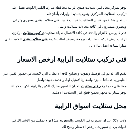
نوفر بمركز محل فني ستلايت هندي الرابية محافظة مبارك الكبير الكويت نعمل على
تركيب الستلايت المركزي ونقوم بتمديد الوايرات بأمان تام،
نستعين بنخبة من فنيين الستلايت الاجانب فلدينا فني ستلايت هندي وسوري وتركي
ومصري متميزون في كافة مجالات ستلايت وعلى
قدر كبير من الالتزام والدقة في كافة الاعمال صيانة ستلايت
تركيب ستلايت
مركزي
تركيب ارفف تركيب ستاندات برمجة رسيفر لطلب خدمة
فني ستلايت هندي
الكويت على
مدار الساعة اتصل بنا الان ..
فني تركيب ستلايت الرابية ارخص الاسعار
نقدم لك الدعم في
توصيل ريموت
و تصليح كافة الاعطال التي لاتستدعي حضور الفني عبر
التليفون، خدماتنا مميزة واسعارنا لامثيل لها، و خدمة ذهبية تواصل
معنا على خدمة رقم
فني ستلايت
العدان القصور مبارك الكبير بالرابية الكويت كما اننا
نوفر سيارات مجهز بجميع قطع غيار الستلايت الاصلية.
محل ستلايت اسواق الرابية
ولاننا وكلاء بي ان سبورت في الكويت والسعودية منذ اعوام نمكنك من الاشتراك في
قنوات بي ان سبورت بارخص الاسعار ونتيح لك