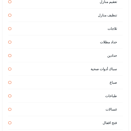
تعقيم منازل
تنظيف منازل
ثلاجات
حداد مظلات
حدادين
سباك أدوات صحية
صباغ
طباخات
غسالات
فتح اقفال