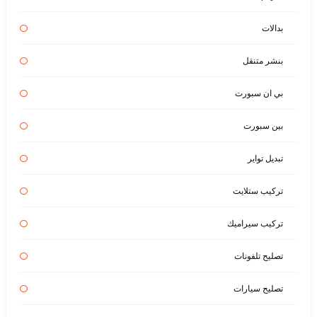
بدالات
بنشر متنقل
بي ان سبورت
بين سبورت
تبديل تواير
تركيب ستلايت
تركيب سيراميك
تصليح تلفونات
تصليح سيارات