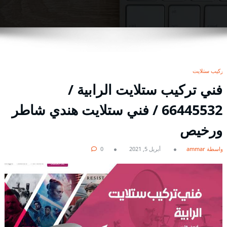
تركيب ستلايت
فني تركيب ستلايت الرابية /
66445532 / فني ستلايت هندي شاطر
ورخيص
بواسطة ammar
أبريل 5, 2021
0