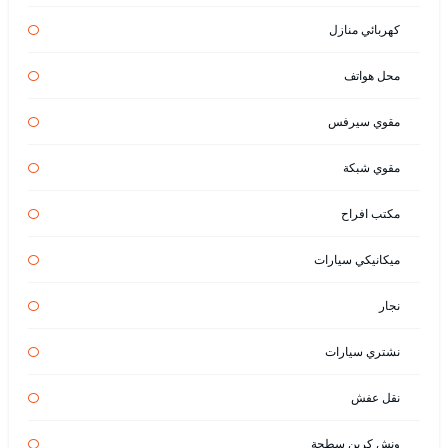
كهربائي منازل
محل هواتف
مقوي سيرفس
مقوي شبكة
مكتب افراح
ميكانيكي سيارات
نجار
نشتري سيارات
نقل عفش
ونش كرين سطحة