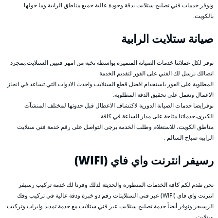
ونوفر خدمات فني تصليح ستلايت بدقة وجودة عالية جميع مناطق الرابية وما حولها
بالكويت.
صيانة ستلايت الرابية
نوفر لكل عملائنا خدمات الصيانة المتميزة بواسطة نخبة من امهر فنيين الستلايت،بمجرد
اتصالك نرسل لك الفني على الفور لتقديم الخدمة
المطلوبة على الفور باستخدام افضل قطع الستلايت واحدث الادوات التي تساعد في انجاز
الاعمال وتعمل على تحقيق الدقة المطلوبة،
نوفرايضا خدمات الصيانة الدورية لاكتشاف الاعطال قبل حدوثها لمختلف المنشآت
الكبرى،خدماتنا متاحة على مدار الساعة في كافة
مناطق الكويت، للاستعلام وطلب الخدمة يرجى التواصل على رقم خدمة فني ستلايت
الرابية صباح السالم .
رسيفر انترنت واي فاي (WIFI)
نحن نقدم لكم كافة الخدمات المتطورة والحديثة لذلك وفرنا لك خدمة تركيب رسيفر
انترنت واي فاي (WIFI) عبر فني الستلايتات رقم ذو خبرة ودقة عالية في تركيب وفك
الرسيفر ونوفر أيضاً خدمة تصليح ستلايت عبر فني ستلايت مع خدمة تمديد وايرات وتركيب
ستلايت