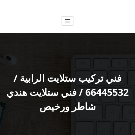
لتجاوز
الكويتية
خدمات وظائف بالكويت
لى
لمحتوى
فني تركيب ستلايت الرابية /
66445532 / فني ستلايت هندي
شاطر ورخيص