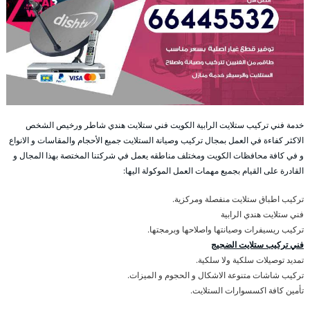
خدمة فني تركيب ستلايت الرابية الكويت فني ستلايت هندي شاطر ورخيص الشخص
الاكثر كفاءة في العمل بمجال تركيب وصيانة الستلايت جميع الأحجام والمقاسات و الانواع
و في كافة محافظات الكويت ومختلف مناطقه يعمل في شركتنا المختصة بهذا المجال و
القادرة على القيام بجميع مهمات العمل الموكولة اليها:
تركيب اطباق ستلايت منفصلة ومركزية.
فني ستلايت هندي الرابية
تركيب ريسيفرات وصيانتها واصلاحها وبرمجتها.
فني تركيب ستلايت الضجيج
تمديد توصيلات سلكية ولا سلكية.
تركيب شاشات متنوعة الاشكال و الحجوم و الميزات.
تأمين كافة اكسسوارات الستلايت.