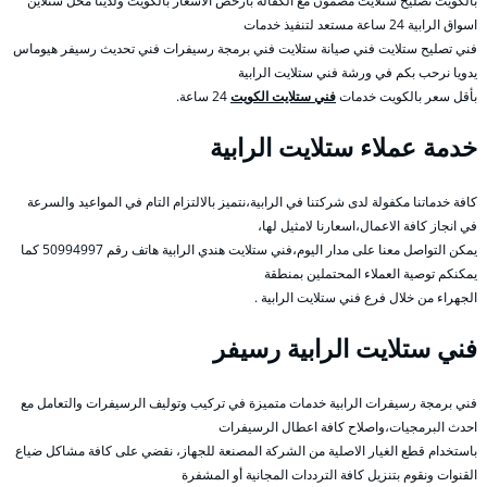
بالكويت تصليح ستلايت مضمون مع الكفالة بأرخص الأسعار بالكويت ولدينا محل ستلاين
اسواق الرابية 24 ساعة مستعد لتنفيذ خدمات
فني تصليح ستلايت فني صيانة ستلايت فني برمجة رسيفرات فني تحديث رسيفر هيوماس
يدويا نرحب بكم في ورشة فني ستلايت الرابية
بأقل سعر بالكويت خدمات
فني ستلايت الكويت
24 ساعة.
خدمة عملاء ستلايت الرابية
كافة خدماتنا مكفولة لدى شركتنا في الرابية،نتميز بالالتزام التام في المواعيد والسرعة
في انجاز كافة الاعمال،اسعارنا لامثيل لها،
يمكن التواصل معنا على مدار اليوم،فني ستلايت هندي الرابية هاتف رقم 50994997 كما
يمكنكم توصية العملاء المحتملين بمنطقة
الجهراء من خلال فرع فني ستلايت الرابية .
فني ستلايت الرابية رسيفر
فني برمجة رسيفرات الرابية خدمات متميزة في تركيب وتوليف الرسيفرات والتعامل مع
احدث البرمجيات،واصلاح كافة اعطال الرسيفرات
باستخدام قطع الغيار الاصلية من الشركة المصنعة للجهاز، نقضي على كافة مشاكل ضياع
القنوات ونقوم بتنزيل كافة الترددات المجانية أو المشفرة