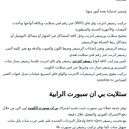
وتتميز خدماتنا بعدة أمور منها:
تركيب رسيفر انترنت واي فاي (WIFI) عبر رقم فني ستلايت وبكافة أنواعها وبأحدث
المعدات والأجهزة الحديثة والمتطورة
تصليح ستلايت ورسيفر انترنت وحل كافة المشاكل في الجهاز أو مشاكل التوصيل أو
مشاكل ربط الشبكة مع الرسيفر
برمجة الرسيفر وتغير إعدادات الرسيفر وضبط اللون والصوت والدقة مع تغير كلمة السر
رسيفر اترنت عبر رقم فني ستلايت هندي
تأمين وتركيب كافة أنواع
رسيفر انترنت
رسيفر واي فاي انترنت فلدينا رسيفر ستار سات
اكستريم ورسيفر ستار نت وغيرها عبر فني ستلايت الكويت
تركيب مقوي سيرفس لرسيفرات الانترنت والواي فاي لتسريع عمليات تبديل قنوات القمر
الصناعي satellite tv.
ستلايت بي ان سبورت الرابية
نوفر خدمة عملاء بين سبورت حيث تجديد اشتراك
بي ان سبورت الكويت
اون لاين من خلال
دفع الاشتراك الفوري والتفعيل خلال دقيقة
مع تحديث رسيفر bein s[prt وادخال الترددات الجديدة على قمر عرب سات نايل سات
سهيل سات كما نوفر تركيب رسيفر بن سبورت 4k