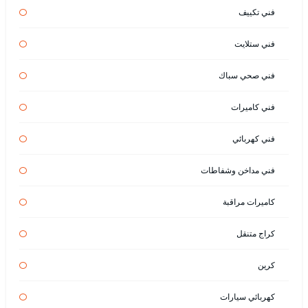
فني تكييف
فني ستلايت
فني صحي سباك
فني كاميرات
فني كهربائي
فني مداخن وشفاطات
كاميرات مراقبة
كراج متنقل
كرين
كهربائي سيارات