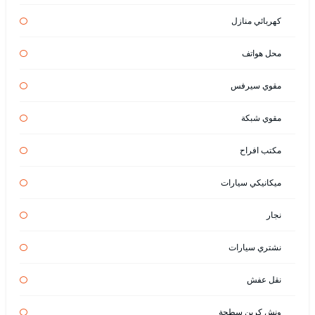
كهربائي منازل
محل هواتف
مقوي سيرفس
مقوي شبكة
مكتب افراح
ميكانيكي سيارات
نجار
نشتري سيارات
نقل عفش
ونش كرين سطحة