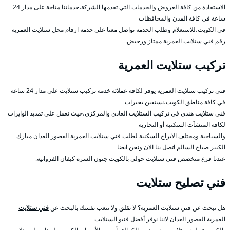
الاستفادة من كافة العروض والخدمات التي تقدمها الشركة،خدماتنا متاحة على مدار 24
ساعة في كافة المدن والمحافظات
في الكويت،للاستعلام وطلب الخدمة تواصل معنا على خدمة ارقام محل ستلايت العمرية
رقم فني ستلايت العمرية ممتاز ورخيض.
تركيب ستلايت العمرية
فني تركيب ستلايت العمرية يوفر لكافة عملائة خدمة تركيب ستلايت على مدار 24 ساعة
في كافة مناطق الكويت،نستعين بخبرات
فني ستلايت هندي في تركيب الستلايت العادي والمركزي،حيث نعمل على تمديد الوايرات
لكافة المنشآت السكنية أو التجارية
والسياحية ومختلف الابراج السكنية لطلب فني ستلايت العمرية القصور العدان مبارك
الكبير صباح السالم اتصل بنا الان ونحن ايضا
عتدنا فرع متخصص فني ستلايت حولي بالكويت جنون السرة كيفان الفروانية.
فني تصليح ستلايت
هل تبجث عن فني ستلايت العمرية؟ لا تقلق ولا تتعب تفسك بالبحث عن
فني ستلايت
العمرية القصور العدان لاننا نوفر أفضل فنيو الستلايت