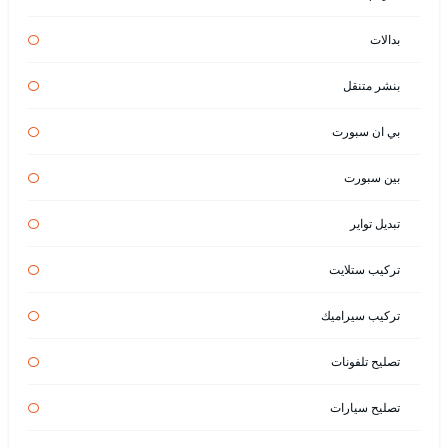
بدالات
بنشر متنقل
بي ان سبورت
بين سبورت
تبديل تواير
تركيب ستلايت
تركيب سيراميك
تصليح تلفونات
تصليح سيارات