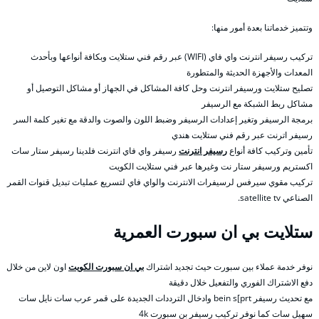
وتتميز خدماتنا بعدة أمور منها:
تركيب رسيفر انترنت واي فاي (WIFI) عبر رقم فني ستلايت وبكافة أنواعها وبأحدث
المعدات والأجهزة الحديثة والمتطورة
تصليح ستلايت ورسيفر انترنت وحل كافة المشاكل في الجهاز أو مشاكل التوصيل أو
مشاكل ربط الشبكة مع الرسيفر
برمجة الرسيفر وتغير إعدادات الرسيفر وضبط اللون والصوت والدقة مع تغير كلمة السر
رسيفر اترنت عبر رقم فني ستلايت هندي
تأمين وتركيب كافة أنواع
رسيفر انترنت
رسيفر واي فاي انترنت فلدينا رسيفر ستار سات
اكستريم ورسيفر ستار نت وغيرها عبر فني ستلايت الكويت
تركيب مقوي سيرفس لرسيفرات الانترنت والواي فاي لتسريع عمليات تبديل قنوات القمر
الصناعي satellite tv.
ستلايت بي ان سبورت العمرية
نوفر خدمة عملاء بين سبورت حيث تجديد اشتراك
بي ان سبورت الكويت
اون لاين من خلال
دفع الاشتراك الفوري والتفعيل خلال دقيقة
مع تحديث رسيفر bein s[prt وادخال الترددات الجديدة على قمر عرب سات نايل سات
سهيل سات كما نوفر تركيب رسيفر بن سبورت 4k