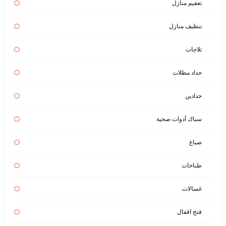
تعقيم منازل
تنظيف منازل
ثلاجات
حداد مظلات
حدادين
سباك أدوات صحية
صباغ
طباخات
غسالات
فتح اقفال