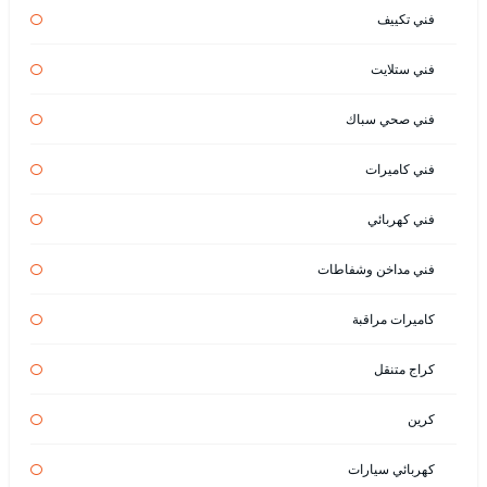
فني تكييف
فني ستلايت
فني صحي سباك
فني كاميرات
فني كهربائي
فني مداخن وشفاطات
كاميرات مراقبة
كراج متنقل
كرين
كهربائي سيارات