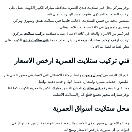
نوفر بمركز محل فني ستلايت هندي العمرية محافظة مبارك الكبير الكويت نعمل على
تركيب الستلايت المركزي ونقوم بتمديد الوايرات بأمان تام،
نستعين بنخبة من فنيين الستلايت الاجانب فلدينا فني ستلايت هندي وسوري وتركي
ومصري متميزون في كافة مجالات ستلايت وعلى
قدر كبير من الالتزام والدقة في كافة الاعمال صيانة ستلايت
تركيب ستلايت
مركزي
تركيب ارفف تركيب ستاندات برمجة رسيفر لطلب خدمة
فني ستلايت هندي
الكويت على
مدار الساعة اتصل بنا الان ..
فني تركيب ستلايت العمرية ارخص الاسعار
نقدم لك الدعم في
توصيل ريموت
و تصليح كافة الاعطال التي لاتستدعي حضور الفني عبر
التليفون، خدماتنا مميزة واسعارنا لامثيل لها، و خدمة ذهبية تواصل
معنا على خدمة رقم
فني ستلايت
العدان القصور مبارك الكبير بالعمرية الكويت كما اننا
نوفر سيارات مجهز بجميع قطع غيار الستلايت الاصلية.
محل ستلايت اسواق العمرية
ولاننا وكلاء بي ان سبورت في الكويت والسعودية منذ اعوام نمكنك من الاشتراك في
قنوات بي ان سبورت بارخص الاسعار ونتيح لك