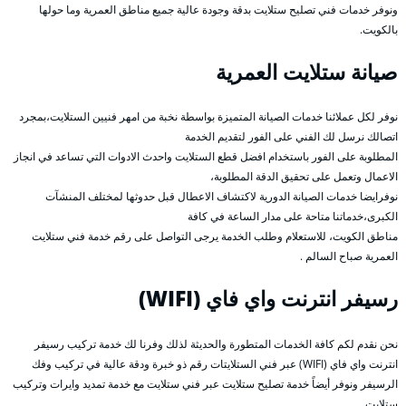
ونوفر خدمات فني تصليح ستلايت بدقة وجودة عالية جميع مناطق العمرية وما حولها
بالكويت.
صيانة ستلايت العمرية
نوفر لكل عملائنا خدمات الصيانة المتميزة بواسطة نخبة من امهر فنيين الستلايت،بمجرد
اتصالك نرسل لك الفني على الفور لتقديم الخدمة
المطلوبة على الفور باستخدام افضل قطع الستلايت واحدث الادوات التي تساعد في انجاز
الاعمال وتعمل على تحقيق الدقة المطلوبة،
نوفرايضا خدمات الصيانة الدورية لاكتشاف الاعطال قبل حدوثها لمختلف المنشآت
الكبرى،خدماتنا متاحة على مدار الساعة في كافة
مناطق الكويت، للاستعلام وطلب الخدمة يرجى التواصل على رقم خدمة فني ستلايت
العمرية صباح السالم .
رسيفر انترنت واي فاي (WIFI)
نحن نقدم لكم كافة الخدمات المتطورة والحديثة لذلك وفرنا لك خدمة تركيب رسيفر
انترنت واي فاي (WIFI) عبر فني الستلايتات رقم ذو خبرة ودقة عالية في تركيب وفك
الرسيفر ونوفر أيضاً خدمة تصليح ستلايت عبر فني ستلايت مع خدمة تمديد وايرات وتركيب
ستلايت