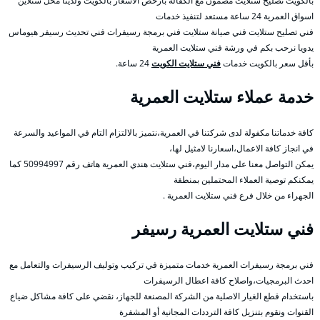
بالكويت تصليح ستلايت مضمون مع الكفالة بأرخص الأسعار بالكويت ولدينا محل ستلاين
اسواق العمرية 24 ساعة مستعد لتنفيذ خدمات
فني تصليح ستلايت فني صيانة ستلايت فني برمجة رسيفرات فني تحديث رسيفر هيوماس
يدويا نرحب بكم في ورشة فني ستلايت العمرية
بأقل سعر بالكويت خدمات
فني ستلايت الكويت
24 ساعة.
خدمة عملاء ستلايت العمرية
كافة خدماتنا مكفولة لدى شركتنا في العمرية،نتميز بالالتزام التام في المواعيد والسرعة
في انجاز كافة الاعمال،اسعارنا لامثيل لها،
يمكن التواصل معنا على مدار اليوم،فني ستلايت هندي العمرية هاتف رقم 50994997 كما
يمكنكم توصية العملاء المحتملين بمنطقة
الجهراء من خلال فرع فني ستلايت العمرية .
فني ستلايت العمرية رسيفر
فني برمجة رسيفرات العمرية خدمات متميزة في تركيب وتوليف الرسيفرات والتعامل مع
احدث البرمجيات،واصلاح كافة اعطال الرسيفرات
باستخدام قطع الغيار الاصلية من الشركة المصنعة للجهاز، نقضي على كافة مشاكل ضياع
القنوات ونقوم بتنزيل كافة الترددات المجانية أو المشفرة