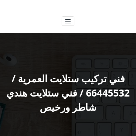
لتجاوز
الكويتية
خدمات وظائف بالكويت
لى
لمحتوى
فني تركيب ستلايت العمرية /
66445532 / فني ستلايت هندي
شاطر ورخيص