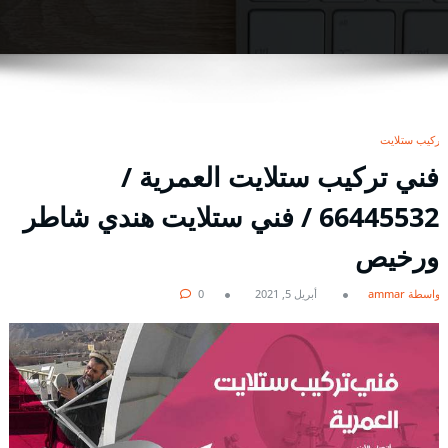
تركيب ستلايت
فني تركيب ستلايت العمرية /
66445532 / فني ستلايت هندي شاطر
ورخيص
بواسطة ammar
أبريل 5, 2021
0