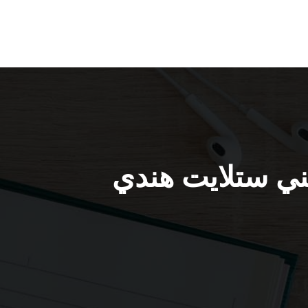
ستلايت النزهة / 66445532 / فني ستلايت هندي