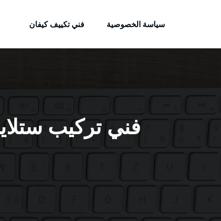
الكويتية
لتجاوز
خدمات وظائف بالكويت
لى
سياسة الخصوصية
فني تكييف كيفان
لمحتوى