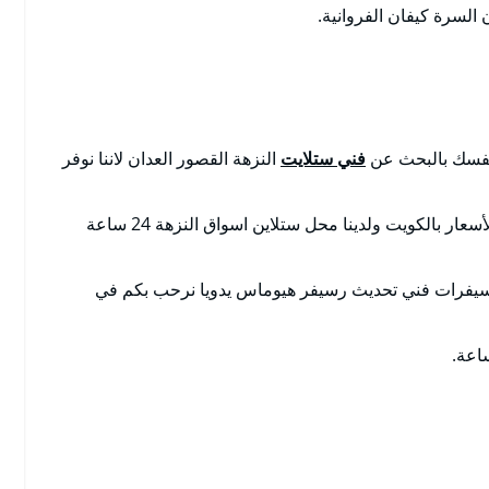
لسرة كيفان الفروانية.
 تفسك بالبحث عن
فني ستلايت
النزهة القصور العدان لاننا نوفر
بالكويت تصليح ستلايت مضمون مع الكفالة بأرخص الأسعار بالكويت ولدينا محل ستلاين اسواق النزهة 24 ساعة
سيفرات فني تحديث رسيفر هيوماس يدويا نرحب بكم في