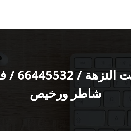
فني تركيب 
شاطر ورخيص