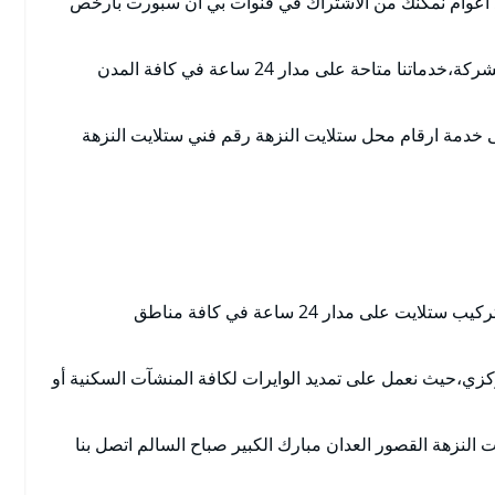
نذ اعوام نمكنك من الاشتراك في قنوات بي ان سبورت بارخص
الاستفادة من كافة العروض والخدمات التي تقدمها الشركة،خدماتنا متاحة على مدار 24 ساعة في كافة المدن
 خدمة ارقام محل ستلايت النزهة رقم فني ستلايت النزهة
فني تركيب ستلايت النزهة يوفر لكافة عملائة خدمة تركيب ستلايت على مدار 24 ساعة في كافة مناطق
زي،حيث نعمل على تمديد الوايرات لكافة المنشآت السكنية أو
النزهة القصور العدان مبارك الكبير صباح السالم اتصل بنا