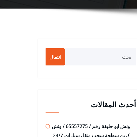
انتقال
أحدث المقالات
ونش ابو حليفة رقم / 65557275 / ونش
كرين سطحة سحب ونقل سيارات 24/7