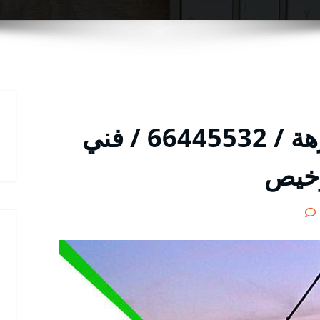
فني تركيب ستلايت النزهة / 66445532 / فني
رخيص