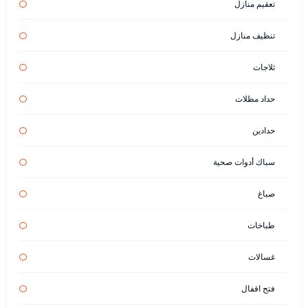
تعقيم منازل
تنظيف منازل
ثلاجات
حداد مظلات
حدادين
سباك أدوات صحية
صباغ
طباخات
غسالات
فتح اقفال