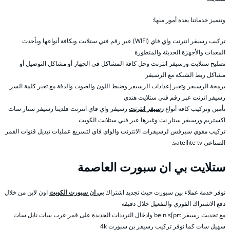
وتتميز خدماتنا بعدة أمور منها:
تركيب رسيفر انترنت واي فاي (WIFI) عبر رقم فني ستلايت وبكافة أنواعها وبأحدث
المعدات والأجهزة الحديثة والمتطورة
تصليح ستلايت ورسيفر انترنت وحل كافة المشاكل في الجهاز أو مشاكل التوصيل أو
مشاكل ربط الشبكة مع الرسيفر
برمجة الرسيفر وتغير إعدادات الرسيفر وضبط اللون والصوت والدقة مع تغير كلمة السر
رسيفر اترنت عبر رقم فني ستلايت هندي
تأمين وتركيب كافة أنواع
رسيفر انترنت
رسيفر واي فاي انترنت فلدينا رسيفر ستار سات
اكستريم ورسيفر ستار نت وغيرها عبر فني ستلايت الكويت
تركيب مقوي سيرفس لرسيفرات الانترنت والواي فاي لتسريع عمليات تبديل قنوات القمر
الصناعي satellite tv.
ستلايت بي ان سبورت العاصمة
نوفر خدمة عملاء بين سبورت حيث تجديد اشتراك
بي ان سبورت الكويت
اون لاين من خلال
دفع الاشتراك الفوري والتفعيل خلال دقيقة
مع تحديث رسيفر bein s[prt وادخال الترددات الجديدة على قمر عرب سات نايل سات
سهيل سات كما نوفر تركيب رسيفر بن سبورت 4k