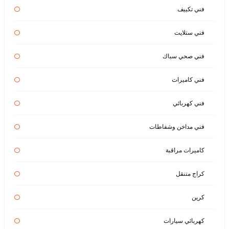
فني تكييف
فني ستلايت
فني صحي سباك
فني كاميرات
فني كهربائي
فني مداخن وشفاطات
كاميرات مراقبة
كراج متنقل
كرين
كهربائي سيارات