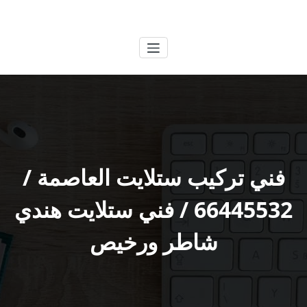
لتجاوز
الكويتية
خدمات وظائف بالكويت
لى
لمحتوى
فني تركيب ستلايت العاصمة /
66445532 / فني ستلايت هندي
شاطر ورخيص