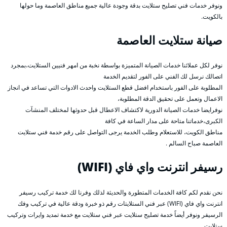
ونوفر خدمات فني تصليح ستلايت بدقة وجودة عالية جميع مناطق العاصمة وما حولها
بالكويت.
صيانة ستلايت العاصمة
نوفر لكل عملائنا خدمات الصيانة المتميزة بواسطة نخبة من امهر فنيين الستلايت،بمجرد
اتصالك نرسل لك الفني على الفور لتقديم الخدمة
المطلوبة على الفور باستخدام افضل قطع الستلايت واحدث الادوات التي تساعد في انجاز
الاعمال وتعمل على تحقيق الدقة المطلوبة،
نوفرايضا خدمات الصيانة الدورية لاكتشاف الاعطال قبل حدوثها لمختلف المنشآت
الكبرى،خدماتنا متاحة على مدار الساعة في كافة
مناطق الكويت، للاستعلام وطلب الخدمة يرجى التواصل على رقم خدمة فني ستلايت
العاصمة صباح السالم .
رسيفر انترنت واي فاي (WIFI)
نحن نقدم لكم كافة الخدمات المتطورة والحديثة لذلك وفرنا لك خدمة تركيب رسيفر
انترنت واي فاي (WIFI) عبر فني الستلايتات رقم ذو خبرة ودقة عالية في تركيب وفك
الرسيفر ونوفر أيضاً خدمة تصليح ستلايت عبر فني ستلايت مع خدمة تمديد وايرات وتركيب
ستلايت