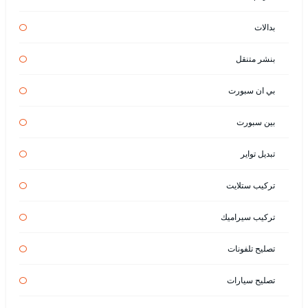
بدالات
بنشر متنقل
بي ان سبورت
بين سبورت
تبديل تواير
تركيب ستلايت
تركيب سيراميك
تصليح تلفونات
تصليح سيارات