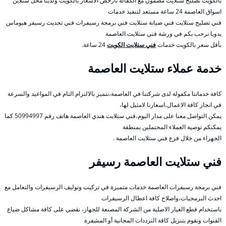
بالكويت تصليح ستلايت مضمون مع الكفالة بأرخص الأسعار بالكويت ولدينا محل ستلاين
اسواق العاصمة 24 ساعة مستعد لتنفيذ خدمات
فني تصليح ستلايت فني صيانة ستلايت فني برمجة رسيفرات فني تحديث رسيفر هيوماس
يدويا نرحب بكم في ورشة فني ستلايت العاصمة
بأقل سعر بالكويت خدمات
فني ستلايت الكويت
24 ساعة.
خدمة عملاء ستلايت العاصمة
كافة خدماتنا مكفولة لدى شركتنا في العاصمة،نتميز بالالتزام التام في المواعيد والسرعة
في انجاز كافة الاعمال،اسعارنا لامثيل لها،
يمكن التواصل معنا على مدار اليوم،فني ستلايت هندي العاصمة هاتف رقم 50994997 كما
يمكنكم توصية العملاء المحتملين بمنطقة
الجهراء من خلال فرع فني ستلايت العاصمة .
فني ستلايت العاصمة رسيفر
فني برمجة رسيفرات العاصمة خدمات متميزة في تركيب وتوليف الرسيفرات والتعامل مع
احدث البرمجيات،واصلاح كافة اعطال الرسيفرات
باستخدام قطع الغيار الاصلية من الشركة المصنعة للجهاز، نقضي على كافة مشاكل ضياع
القنوات ونقوم بتنزيل كافة الترددات المجانية أو المشفرة