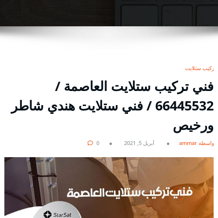
تركيب ستلايت
فني تركيب ستلايت العاصمة /
66445532 / فني ستلايت هندي شاطر
ورخيص
بواسطة ammar
أبريل 5, 2021
0