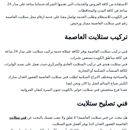
الاستفادة من كافة العروض والخدمات التي تقدمها الشركة،خدماتنا متاحة على مدار 24
ساعة في كافة المدن والمحافظات
في الكويت،للاستعلام وطلب الخدمة تواصل معنا على خدمة ارقام محل ستلايت العاصمة
رقم فني ستلايت العاصمة ممتاز ورخيض.
تركيب ستلايت العاصمة
فني تركيب ستلايت العاصمة يوفر لكافة عملائة خدمة تركيب ستلايت على مدار 24 ساعة
في كافة مناطق الكويت،نستعين بخبرات
فني ستلايت هندي في تركيب الستلايت العادي والمركزي،حيث نعمل على تمديد الوايرات
لكافة المنشآت السكنية أو التجارية
والسياحية ومختلف الابراج السكنية لطلب فني ستلايت العاصمة القصور العدان مبارك
الكبير صباح السالم اتصل بنا الان ونحن ايضا
عتدنا فرع متخصص فني ستلايت حولي بالكويت جنون السرة كيفان الفروانية.
فني تصليح ستلايت
هل تبجث عن فني ستلايت العاصمة؟ لا تقلق ولا تتعب تفسك بالبحث عن
فني ستلايت
العاصمة القصور العدان لاننا نوفر أفضل فنيو الستلايت