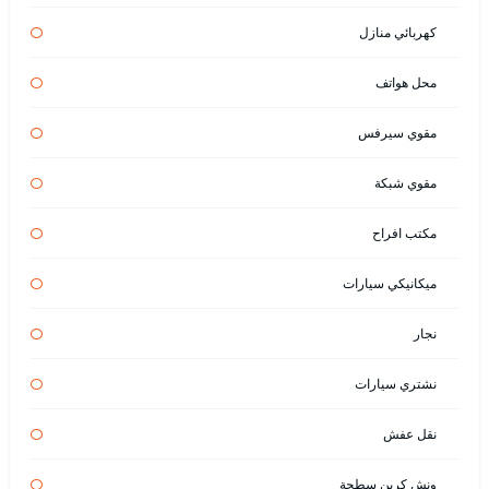
كهربائي منازل
محل هواتف
مقوي سيرفس
مقوي شبكة
مكتب افراح
ميكانيكي سيارات
نجار
نشتري سيارات
نقل عفش
ونش كرين سطحة