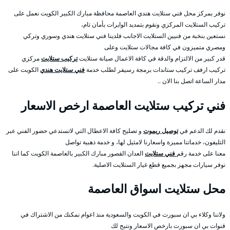
نوفر بمركز محل فني ستلايت هندي العاصمة محافظة مبارك الكبير الكويت نعمل على
تركيب الستلايت المركزي ونقوم بتمديد الوايرات بأمان تام،
نستعين بنخبة من فنيين الستلايت الاجانب فلدينا فني ستلايت هندي وسوري وتركي
ومصري متميزون في كافة مجالات ستلايت وعلى
قدر كبير من الالتزام والدقة في كافة الاعمال صيانة ستلايت
تركيب ستلايت
مركزي
تركيب ارفف تركيب ستاندات برمجة رسيفر لطلب خدمة
فني ستلايت هندي
الكويت على
مدار الساعة اتصل بنا الان ..
فني تركيب ستلايت العاصمة ارخص الاسعار
نقدم لك الدعم في
توصيل ريموت
و تصليح كافة الاعطال التي لاتستدعي حضور الفني عبر
التليفون، خدماتنا مميزة واسعارنا لامثيل لها، و خدمة ذهبية تواصل
معنا على خدمة رقم
فني ستلايت
العدان القصور مبارك الكبير بالعاصمة الكويت كما اننا
نوفر سيارات مجهز بجميع قطع غيار الستلايت الاصلية.
محل ستلايت اسواق العاصمة
ولاننا وكلاء بي ان سبورت في الكويت والسعودية منذ اعوام نمكنك من الاشتراك في
قنوات بي ان سبورت بارخص الاسعار ونتيح لك